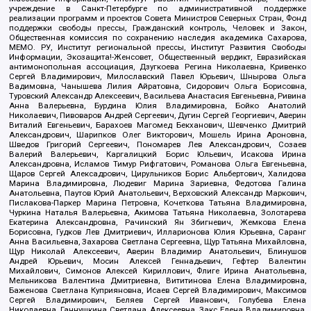
учреждение в Санкт-Петербурге по административной поддержке
реализации программ и проектов Совета Министров Северных Стран, Фонд
поддержки свободы прессы, Гражданский контроль, Человек и Закон,
Общественная комиссия по сохранению наследия академика Сахарова,
МЕМО. РУ, Институт региональной прессы, Институт Развития Свободы
Информации, Экозащита!-Женсовет, Общественный вердикт, Евразийская
антимонопольная ассоциация, Дзугкоева Регина Николаевна, Кривенко
Сергей Владимирович, Милославский Павел Юрьевич, Шнырова Ольга
Вадимовна, Чанышева Лилия Айратовна, Сидорович Ольга Борисовна,
Туровский Александр Алексеевич, Васильева Анастасия Евгеньевна, Ривина
Анна Валерьевна, Бурдина Юлия Владимировна, Бойко Анатолий
Николаевич, Пивоваров Андрей Сергеевич, Дугин Сергей Георгиевич, Аверин
Виталий Евгеньевич, Барахоев Магомед Бекханович, Шевченко Дмитрий
Александрович, Шарипков Олег Викторович, Мошель Ирина Ароновна,
Шведов Григорий Сергеевич, Пономарев Лев Александрович, Созаев
Валерий Валерьевич, Каргалицкий Борис Юльевич, Исакова Ирина
Александровна, Исламов Тимур Рифгатович, Романова Ольга Евгеньевна,
Щаров Сергей Алексадрович, Цирульников Борис Альбертович, Халидова
Марина Владимировна, Людевиг Марина Зариевна, Федотова Галина
Анатольевна, Паутов Юрий Анатольевич, Верховский Александр Маркович,
Пислакова-Паркер Марина Петровна, Кочеткова Татьяна Владимировна,
Чуркина Наталья Валерьевна, Акимова Татьяна Николаевна, Золотарева
Екатерина Александровна, Рачинский Ян Збигневич, Жемкова Елена
Борисовна, Гудков Лев Дмитриевич, Илларионова Юлия Юрьевна, Саранг
Анна Васильевна, Захарова Светлана Сергеевна, Щур Татьяна Михайловна,
Щур Николай Алексеевич, Аверин Владимир Анатольевич, Блинушов
Андрей Юрьевич, Мосин Алексей Геннадьевич, Гефтер Валентин
Михайлович, Симонов Алексей Кириллович, Флиге Ирина Анатольевна,
Мельникова Валентина Дмитриевна, Вититинова Елена Владимировна,
Баженова Светлана Куприяновна, Исаев Сергей Владимирович, Максимов
Сергей Владимирович, Беляев Сергей Иванович, Голубева Елена
Николаевна, Ганнушкина Светлана Алексеевна, Закс Елена Владимировна,