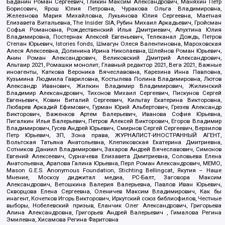
Баданин Роман Сергеевич, Гликин Максим Александрович, Маняхин Петр
Борисович, Ярош Юлия Петровна, Чуракова Ольга Владимировна,
Железнова Мария Михайловна, Лукьянова Юлия Сергеевна, Маетная
Елизавета Витальевна, The Insider SIA, Рубин Михаил Аркадьевич, Гройсман
Софья Романовна, Рождественский Илья Дмитриевич, Апухтина Юлия
Владимировна, Постернак Алексей Евгеньевич, Телеканал Дождь, Петров
Степан Юрьевич, Istories fonds, Шмагун Олеся Валентиновна, Мароховская
Алеся Алексеевна, Долинина Ирина Николаевна, Шлейнов Роман Юрьевич,
Анин Роман Александрович, Великовский Дмитрий Александрович,
Альтаир 2021, Ромашки монолит, Главный редактор 2021, Вега 2021, Важные
иноагенты, Каткова Вероника Вячеславовна, Карезина Инна Павловна,
Кузьмина Людмила Гавриловна, Костылева Полина Владимировна, Лютов
Александр Иванович, Жилкин Владимир Владимирович, Жилинский
Владимир Александрович, Тихонов Михаил Сергеевич, Пискунов Сергей
Евгеньевич, Ковин Виталий Сергеевич, Кильтау Екатерина Викторовна,
Любарев Аркадий Ефимович, Гурман Юрий Альбертович, Грезев Александр
Викторович, Важенков Артем Валерьевич, Иванова София Юрьевна,
Пигалкин Илья Валерьевич, Петров Алексей Викторович, Егоров Владимир
Владимирович, Гусев Андрей Юрьевич, Смирнов Сергей Сергеевич, Верзилов
Петр Юрьевич, ЗП, Зона права, ЖУРНАЛИСТ-ИНОСТРАННЫЙ АГЕНТ,
Вольтская Татьяна Анатольевна, Клепиковская Екатерина Дмитриевна,
Сотников Даниил Владимирович, Захаров Андрей Вячеславович, Симонов
Евгений Алексеевич, Сурначева Елизавета Дмитриевна, Соловьева Елена
Анатольевна, Арапова Галина Юрьевна, Перл Роман Александрович, МЕМО,
Mason G.E.S. Anonymous Foundation, Stichting Bellingcat, Якутия – Наше
Мнение, Москоу диджитал медиа, РС-Балт, Заговора Максим
Александрович, Ветошкина Валерия Валерьевна, Павлов Иван Юрьевич,
Скворцова Елена Сергеевна, Оленичев Максим Владимирович, Как бы
инагент, Кочетков Игорь Викторович, Иркутский союз библиофилов, Честные
выборы, Нобелевский призыв, Еланчик Олег Александрович, Григорьева
Алина Александровна, Григорьев Андрей Валерьевич , Гималова Регина
Эмилевна, Хисамова Регина Фаритовна