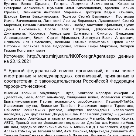
Буртина Елена Юрьевна, Гендель Людмила Залмановна, Кокорина
Екатерина Алексеевна, Шуманов Илья Вячеславович, Арапова Галина
Юрьевна, Свечников Анатолий Мариевич, Прохоров Вадим Юрьевич,
Шахова Елена Владимировна, Подузов Сергей Васильевич, Протасова
Ирина Вячеславовна, Литинский Леонид Борисович, Лукашевский Сергей
Маркович, Бахмин Вячеслав Иванович, Шабад Анатолий Ефимович, Сухих
Дарья Николаевна, Орлов Олег Петрович, Добровольская Анна
Дмитриевна, Королева Александра Евгеньевна, Смирнов Владимир
Александрович, Вицин Сергей Ефимович, Золотухин Борис Андреевич,
Левинсон Лев Семенович, Локшина Татьяна Иосифовна, Орлов Олег
Петрович, Полякова Мара Федоровна, Резник Генри Маркович, Захаров
Герман Константинович
Источник:
http://unro.minjust.ru/NKOForeignAgent.aspx
данные
на
23.12.2021
* Единый федеральный список организаций, в том числе
иностранных и международных организаций, признанных в
соответствии с законодательством Российской Федерации
террористическими:
Высший военный Маджлисуль Шура, Конгресс народов Ичкерии и
Дагестана, База, Асбат аль-Ансар, Священная война, Исламская группа,
Братья-мусульмане, Партия исламского освобождения, Лашкар-И-Тайба,
Исламская группа, Движение Талибан, Исламская партия Туркестана,
Общество социальных реформ, Общество возрождения исламского
наследия, Дом двух святых, Джунд аш-Шам, Исламский джихад – Джамаат
моджахедов, Аль-Каида в странах исламского Магриба, Имарат Кавказ,
АБТО, Правый сектор, Исламское государство, Джабха аль-Нусра ли-Ахль
аш-Шам, Народное ополчение имени К. Минина и Д. Пожарского, Аджр от
Аллаха Субхану уа Тагьаля SHAM, АУМ Синрике, Муджахеды джамаата Ат-
Тавхида Валь-Джихад, Чистопольский Джамаат, Рохнамо ба суи давлати