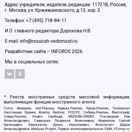
Адрес учредителя, издателя, редакции: 117218, Россия,
г. Москва, ул. Кржижановского, д.13, кор. 2
Телефон: +7 (495) 718-84-11
И.О. главного редактора Дорохова Н.В.
E-mail: info@rossosh-vedomosti.ru
Разработчик сайта –
INFOROS
2026
Мы в социальных сетях:
* Реестр иностранных средств массовой информации,
выполняющих функции иностранного агента:
Голос Америки, Idel.Реалии, Кавказ.Реалии, Крым.Реалии, Телеканал
Настоящее Время, Azatliq Radiosi, PCE/PC, Сибирь.Реалии, Фактограф,
Север.Реалии, Радио Свобода, MEDIUM-ORIENT, Пономарев Лев
Александрович, Савицкая Людмила Алексеевна, Маркелов Сергей
Евгеньевич, Камалягин Денис Николаевич, Апахончич Дарья
Александровна, Medusa Project, Первое антикоррупционное СМИ, VTimes.io,