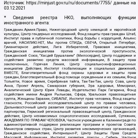
Источник:
https://minjust.gov.ru/ru/documents/7755/
данные на
03.12.2021
* Сведения реестра НКО, выполняющих функции
иностранного агента:
Гражданин.Армия.Право, Нижегородский центр немецкой и европейской
культуры, Центр гендерных исследований, Фонд защиты прав граждан Штаб,
Институт права и публичной политики, Фонд борьбы с коррупцией, Альянс
врачей, НАСИЛИЮ.НЕТ, Мы против СПИДа, СВЕЧА, Открытый Петербург,
Гуманитарное действие, Лига Избирателей, Правовая инициатива,
Гражданская инициатива против экологической преступности,
Гражданский Союз, "Хасдей Ерушалаим" (Милосердие), Центр поддержки и
содействия развитию средств массовой информации, В защиту прав
заключенных, Горячая Линия, Центр социально-информационных
инициатив Действие, Институт глобализации и социальных движений,
ВМЕСТЕ, Благотворительный фонд охраны здоровья и защиты прав
граждан, Благотворительный фонд помощи осужденным и их семьям, Фонд
Тольятти, Новое время, Серебряная тайга, Так-Так-Так, центр Сова, центр
Анна, Проект Апрель, Самарская губерния, Эра здоровья, Мемориал,
Аналитический Центр Юрия Левады, Издательство Парк Гагарина, Фонд
содействия имени Андрея Рылькова, Сфера, Уральская правозащитная
группа, Женщины Евразии, СИБАЛЬТ, Институт прав человека, Фонд защиты
гласности, Российский исследовательский центр по правам человека,
Дальневосточный центр развития гражданских инициатив и социального
партнерства, Пермский региональный правозащитный центр, Гражданское
действие, Центр независимых социологических исследований, Сутяжник,
АКАДЕМИЯ ПО ПРАВАМ ЧЕЛОВЕКА, Частное учреждение в Калининграде по
административной поддержке реализации программ и проектов Совета
Министров северных стран, Центр развития некоммерческих организаций,
Гражданское содействие, Интернешнл-Р, Центр Защиты Прав Средств
Массовой Информации, Институт развития прессы - Сибирь, Частное