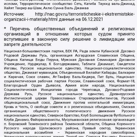
исломи, Террористическое сообщество Сеть, Катиба Таухид валь-Джихад,
Хайят Тахрир аш-Шам, Ахлю Сунна Валь Джамаа
Источник:
http://nac.gov.ru/terroristicheskie-i-ekstremistskie-
organizacii-i-materialy.html
данные на
06.12.2021
* Перечень общественных объединений и религиозных
организаций в отношении которых судом принято
вступившее в законную силу решение о ликвидации или
запрете деятельности:
Национал-большевистская партия, ВЕК РА, Рада земли Кубанской Духовно
Родовой Державы Русь, организация Асгардская Славянская Община,
Община Капища Веды Перуна, Мужская Духовная Семинария Духовное
Учреждение, Нурджулар, К Богодержавию, Таблиги Джамаат, Свидетели
Иеговы, Русское национальное единство, Национал-социалистическое
общество, Джамаат мувахидов, Объединенный Вилайат Кабарды, Балкарии
и Карачая, Союз славян, Ат-Такфир Валь-Хиджра, Пит Буль, Национал-
социалистическая рабочая партия России, Славянский союз, Формат-18,
Благородный Орден Дьявола, Армия воли народа, Национальная
Социалистическая Инициатива города Череповца, Духовно-Родовая
Держава Русь, Русское национальное единство, Древнерусской
Инглистической церкви Православных Староверов-Инглингов, Русский
общенациональный союз, Движение против нелегальной иммиграции,
Кровь и Честь, О свободе совести и о религиозных объединениях, Омская
организация общественного политического движения Русское
национальное единство, Северное Братство, Клуб Болельщиков Футбольного
Клуба Динамо, Файзрахманисты, Мусульманская религиозная организация
п. Боровский Тюменского района Тюменской области, Община Коренного
Русского народа Щелковского района, Правый сектор, Украинская
национальная ассамблея – Украинская народная самооборона,
Украинская повстанческая армия, Тризуб им. Степана Бандеры, Братство,