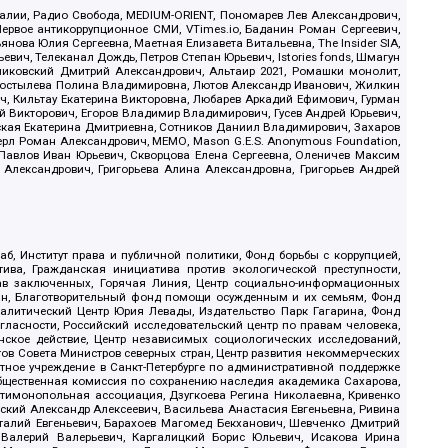
.Реалии, Радио Свобода, MEDIUM-ORIENT, Пономарев Лев Александрович,
ервое антикоррупционное СМИ, VTimes.io, Баданин Роман Сергеевич,
ова Юлия Сергеевна, Маетная Елизавета Витальевна, The Insider SIA,
ич, Телеканал Дождь, Петров Степан Юрьевич, Istories fonds, Шмагун
иковский Дмитрий Александрович, Альтаир 2021, Ромашки монолит,
, Костылева Полина Владимировна, Лютов Александр Иванович, Жилкин
, Кильтау Екатерина Викторовна, Любарев Аркадий Ефимович, Гурман
й Викторович, Егоров Владимир Владимирович, Гусев Андрей Юрьевич,
ская Екатерина Дмитриевна, Сотников Даниил Владимирович, Захаров
ерл Роман Александрович, МЕМО, Mason G.E.S. Anonymous Foundation,
, Павлов Иван Юрьевич, Скворцова Елена Сергеевна, Оленичев Максим
 Александрович, Григорьева Алина Александровна, Григорьев Андрей
б, Институт права и публичной политики, Фонд борьбы с коррупцией,
ива, Гражданская инициатива против экологической преступности,
рав заключенных, Горячая Линия, Центр социально-информационных
дан, Благотворительный фонд помощи осужденным и их семьям, Фонд
 Аналитический Центр Юрия Левады, Издательство Парк Гагарина, Фонд
гласности, Российский исследовательский центр по правам человека,
ское действие, Центр независимых социологических исследований,
в Совета Министров северных стран, Центр развития некоммерческих
стное учреждение в Санкт-Петербурге по административной поддержке
Общественная комиссия по сохранению наследия академика Сахарова,
нтимонопольная ассоциация, Дзугкоева Регина Николаевна, Кривенко
кий Александр Алексеевич, Васильева Анастасия Евгеньевна, Ривина
италий Евгеньевич, Барахоев Магомед Бекханович, Шевченко Дмитрий
 Валерий Валерьевич, Каргалицкий Борис Юльевич, Исакова Ирина