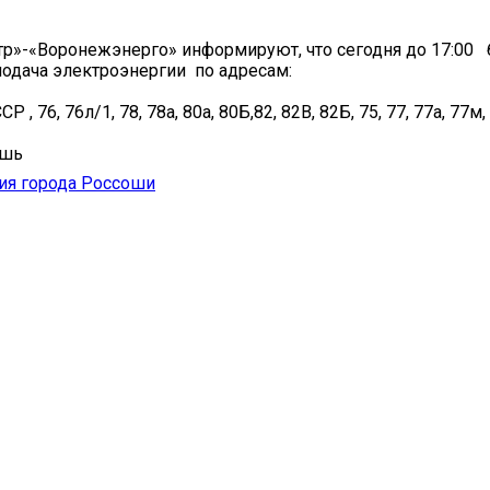
р»-«Воронежэнерго» информируют, что сегодня до 17:00 
одача электроэнергии по адресам:
СР , 76, 76л/1, 78, 78а, 80а, 80Б,82, 82В, 82Б, 75, 77, 77а, 77м,
ошь
ия города Россоши