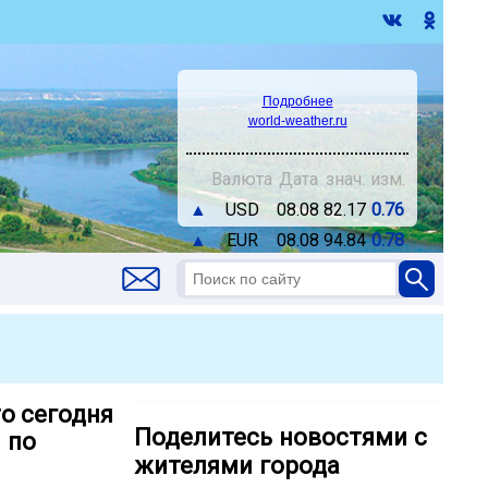
Подробнее
world-weather.ru
Валюта
Дата
знач.
изм.
▲
USD
08.08
82.17
0.76
▲
EUR
08.08
94.84
0.78
о сегодня
Поделитесь новостями с
 по
жителями города