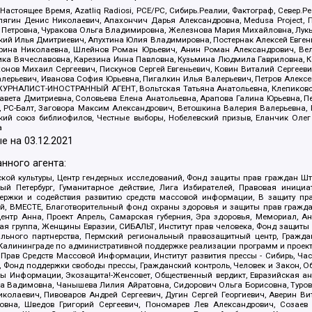
 Настоящее Время, Azatliq Radiosi, PCE/PC, Сибирь.Реалии, Фактограф, Север
ягин Денис Николаевич, Апахончич Дарья Александровна, Medusa Project, П
етровна, Чуракова Ольга Владимировна, Железнова Мария Михайловна, Лукьян
й Илья Дмитриевич, Апухтина Юлия Владимировна, Постернак Алексей Евгеньев
рина Николаевна, Шлейнов Роман Юрьевич, Анин Роман Александрович, Вел
оника Вячеславовна, Карезина Инна Павловна, Кузьмина Людмила Гавриловна
ов Михаил Сергеевич, Пискунов Сергей Евгеньевич, Ковин Виталий Сергеевич
алерьевич, Иванова София Юрьевна, Пигалкин Илья Валерьевич, Петров Алексе
а, ЖУРНАЛИСТ-ИНОСТРАННЫЙ АГЕНТ, Вольтская Татьяна Анатольевна, Клепиков
авета Дмитриевна, Соловьева Елена Анатольевна, Арапова Галина Юрьевна, П
иа, РС-Балт, Заговора Максим Александрович, Ветошкина Валерия Валерьевна
ский союз библиофилов, Честные выборы, Нобелевский призыв, Еланчик Олег
а
е на
03.12.2021
нного агента:
ой культуры, Центр гендерных исследований, Фонд защиты прав граждан Шта
 Петербург, Гуманитарное действие, Лига Избирателей, Правовая инициат
держки и содействия развитию средств массовой информации, В защиту п
ий, ВМЕСТЕ, Благотворительный фонд охраны здоровья и защиты прав граж
, центр Анна, Проект Апрель, Самарская губерния, Эра здоровья, Мемориал,
я группа, Женщины Евразии, СИБАЛЬТ, Институт прав человека, Фонд защиты 
льного партнерства, Пермский региональный правозащитный центр, Граждан
лининграде по административной поддержке реализации программ и проекто
 Прав Средств Массовой Информации, Институт развития прессы - Сибирь, Ча
, Фонд поддержки свободы прессы, Гражданский контроль, Человек и Закон, 
оды Информации, Экозащита!-Женсовет, Общественный вердикт, Евразийская а
 Вадимовна, Чанышева Лилия Айратовна, Сидорович Ольга Борисовна, Туровс
олаевич, Пивоваров Андрей Сергеевич, Дугин Сергей Георгиевич, Аверин В
вна, Шведов Григорий Сергеевич, Пономарев Лев Александрович, Созаев