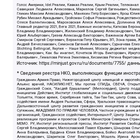
Голос Америки, Idel.Реалии, Кавказ.Реалии, Крым.Реалии, Телеканал
Савицкая Людмила Алексеевна, Маркелов Сергей Евгеньевич, Камал
Гликин Максим Александрович, Маняхин Петр Борисович, Ярош Юлия П
Рубин Михаил Аркадьевич, Гройсман Софья Романовна, Рождественски
Олеся Валентиновна, Мароховская Алеся Алексеевна, Долинина И
Главный редактор 2021, Вега 2021, Важные иноагенты, Каткова Вер
Владимир Владимирович, Жилинский Владимир Александрович, Тихон
Юрий Альбертович, Грезев Александр Викторович, Важенков Артем В
Смирнов Сергей Сергеевич, Верзилов Петр Юрьевич, ЗП, Зона прав
Андрей Вячеславович, Симонов Евгений Алексеевич, Сурначева Елиз
Stichting Bellingcat, Якутия – Наше Мнение, Москоу диджитал мед
Владимирович, Как бы инагент, Кочетков Игорь Викторович, Иркут
Валерьевич , Гималова Регина Эмилевна, Хисамова Регина Фаритовн
Источник:
https://minjust.gov.ru/ru/documents/7755/
данны
* Сведения реестра НКО, выполняющих функции иностра
Гражданин.Армия.Право, Нижегородский центр немецкой и европейск
Альянс врачей, НАСИЛИЮ.НЕТ, Мы против СПИДа, СВЕЧА, Открытый
Гражданский Союз, "Хасдей Ерушалаим" (Милосердие), Центр под
инициатив Действие, Институт глобализации и социальных движен
Тольятти, Новое время, Серебряная тайга, Так-Так-Так, центр Сова
содействия имени Андрея Рылькова, Сфера, Уральская правозащитна
Дальневосточный центр развития гражданских инициатив и социа
Сутяжник, АКАДЕМИЯ ПО ПРАВАМ ЧЕЛОВЕКА, Частное учреждение в Ка
организаций, Гражданское содействие, Интернешнл-Р, Центр Защиты
реализации программ и проектов Совета Министров Северных Стран
МЕМО. РУ, Институт региональной прессы, Институт Развития Своб
Сергей Владимирович, Милославский Павел Юрьевич, Шнырова Ольга
Анна Валерьевна, Бурдина Юлия Владимировна, Бойко Анатолий Ник
Александрович, Шарипков Олег Викторович, Мошель Ирина Ароно