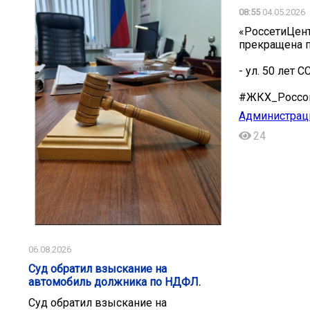
08:55
04.05.2026
«РоссетиЦент
прекращена п
- ул. 50 лет СС
#ЖКХ_Росс
Администрац
24
06.08.2026
Суд обратил взыскание на
автомобиль должника по НДФЛ.
Суд обратил взыскание на