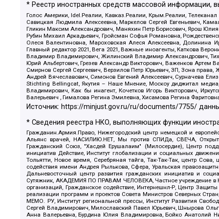
* Реестр иностранных средств массовой информации, 
Голос Америки, Idel.Реалии, Кавказ.Реалии, Крым.Реалии, Телеканал
Савицкая Людмила Алексеевна, Маркелов Сергей Евгеньевич, Камал
Гликин Максим Александрович, Маняхин Петр Борисович, Ярош Юлия П
Рубин Михаил Аркадьевич, Гройсман Софья Романовна, Рождественски
Олеся Валентиновна, Мароховская Алеся Алексеевна, Долинина И
Главный редактор 2021, Вега 2021, Важные иноагенты, Каткова Вер
Владимир Владимирович, Жилинский Владимир Александрович, Тихон
Юрий Альбертович, Грезев Александр Викторович, Важенков Артем В
Смирнов Сергей Сергеевич, Верзилов Петр Юрьевич, ЗП, Зона прав
Андрей Вячеславович, Симонов Евгений Алексеевич, Сурначева Елиз
Stichting Bellingcat, Якутия – Наше Мнение, Москоу диджитал мед
Владимирович, Как бы инагент, Кочетков Игорь Викторович, Иркут
Валерьевич , Гималова Регина Эмилевна, Хисамова Регина Фаритовн
Источник:
https://minjust.gov.ru/ru/documents/7755/
данны
* Сведения реестра НКО, выполняющих функции иностра
Гражданин.Армия.Право, Нижегородский центр немецкой и европейск
Альянс врачей, НАСИЛИЮ.НЕТ, Мы против СПИДа, СВЕЧА, Открытый
Гражданский Союз, "Хасдей Ерушалаим" (Милосердие), Центр под
инициатив Действие, Институт глобализации и социальных движен
Тольятти, Новое время, Серебряная тайга, Так-Так-Так, центр Сова
содействия имени Андрея Рылькова, Сфера, Уральская правозащитна
Дальневосточный центр развития гражданских инициатив и социа
Сутяжник, АКАДЕМИЯ ПО ПРАВАМ ЧЕЛОВЕКА, Частное учреждение в Ка
организаций, Гражданское содействие, Интернешнл-Р, Центр Защиты
реализации программ и проектов Совета Министров Северных Стран
МЕМО. РУ, Институт региональной прессы, Институт Развития Своб
Сергей Владимирович, Милославский Павел Юрьевич, Шнырова Ольга
Анна Валерьевна, Бурдина Юлия Владимировна, Бойко Анатолий Ник