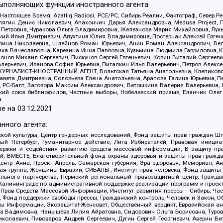
выполняющих функции иностранного агента:
 Настоящее Время, Azatliq Radiosi, PCE/PC, Сибирь.Реалии, Фактограф, Север
ягин Денис Николаевич, Апахончич Дарья Александровна, Medusa Project, П
етровна, Чуракова Ольга Владимировна, Железнова Мария Михайловна, Лукьян
й Илья Дмитриевич, Апухтина Юлия Владимировна, Постернак Алексей Евгеньев
рина Николаевна, Шлейнов Роман Юрьевич, Анин Роман Александрович, Вел
оника Вячеславовна, Карезина Инна Павловна, Кузьмина Людмила Гавриловна
ов Михаил Сергеевич, Пискунов Сергей Евгеньевич, Ковин Виталий Сергеевич
алерьевич, Иванова София Юрьевна, Пигалкин Илья Валерьевич, Петров Алексе
а, ЖУРНАЛИСТ-ИНОСТРАННЫЙ АГЕНТ, Вольтская Татьяна Анатольевна, Клепиков
авета Дмитриевна, Соловьева Елена Анатольевна, Арапова Галина Юрьевна, П
иа, РС-Балт, Заговора Максим Александрович, Ветошкина Валерия Валерьевна
ский союз библиофилов, Честные выборы, Нобелевский призыв, Еланчик Олег
а
е на
03.12.2021
нного агента:
ой культуры, Центр гендерных исследований, Фонд защиты прав граждан Шта
 Петербург, Гуманитарное действие, Лига Избирателей, Правовая инициат
держки и содействия развитию средств массовой информации, В защиту п
ий, ВМЕСТЕ, Благотворительный фонд охраны здоровья и защиты прав граж
, центр Анна, Проект Апрель, Самарская губерния, Эра здоровья, Мемориал,
я группа, Женщины Евразии, СИБАЛЬТ, Институт прав человека, Фонд защиты 
льного партнерства, Пермский региональный правозащитный центр, Граждан
лининграде по административной поддержке реализации программ и проекто
 Прав Средств Массовой Информации, Институт развития прессы - Сибирь, Ча
, Фонд поддержки свободы прессы, Гражданский контроль, Человек и Закон, 
оды Информации, Экозащита!-Женсовет, Общественный вердикт, Евразийская а
 Вадимовна, Чанышева Лилия Айратовна, Сидорович Ольга Борисовна, Туровс
олаевич, Пивоваров Андрей Сергеевич, Дугин Сергей Георгиевич, Аверин В