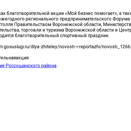
ках благотворительной акции «Мой бизнес помогает», а так
ежегодного регионального предпринимательского Форума
толля Правительством Воронежской области, Министерст
ельства, торговли и туризма Воронежской области и Цен
одится благотворительный спортивный праздник.
m.gosuslugi.ru/dlya-zhiteley/novosti-i-reportazhi/novosti_1266
тельнаяакция
ия Россошанского района