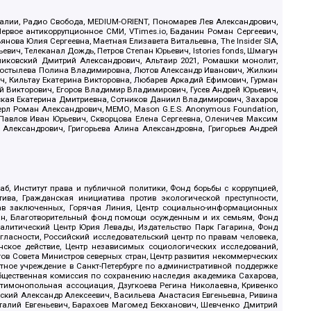
.Реалии, Радио Свобода, MEDIUM-ORIENT, Пономарев Лев Александрович,
ервое антикоррупционное СМИ, VTimes.io, Баданин Роман Сергеевич,
ова Юлия Сергеевна, Маетная Елизавета Витальевна, The Insider SIA,
ич, Телеканал Дождь, Петров Степан Юрьевич, Istories fonds, Шмагун
иковский Дмитрий Александрович, Альтаир 2021, Ромашки монолит,
, Костылева Полина Владимировна, Лютов Александр Иванович, Жилкин
, Кильтау Екатерина Викторовна, Любарев Аркадий Ефимович, Гурман
й Викторович, Егоров Владимир Владимирович, Гусев Андрей Юрьевич,
ская Екатерина Дмитриевна, Сотников Даниил Владимирович, Захаров
ерл Роман Александрович, МЕМО, Mason G.E.S. Anonymous Foundation,
, Павлов Иван Юрьевич, Скворцова Елена Сергеевна, Оленичев Максим
 Александрович, Григорьева Алина Александровна, Григорьев Андрей
б, Институт права и публичной политики, Фонд борьбы с коррупцией,
ива, Гражданская инициатива против экологической преступности,
рав заключенных, Горячая Линия, Центр социально-информационных
дан, Благотворительный фонд помощи осужденным и их семьям, Фонд
 Аналитический Центр Юрия Левады, Издательство Парк Гагарина, Фонд
гласности, Российский исследовательский центр по правам человека,
ское действие, Центр независимых социологических исследований,
в Совета Министров северных стран, Центр развития некоммерческих
стное учреждение в Санкт-Петербурге по административной поддержке
Общественная комиссия по сохранению наследия академика Сахарова,
нтимонопольная ассоциация, Дзугкоева Регина Николаевна, Кривенко
кий Александр Алексеевич, Васильева Анастасия Евгеньевна, Ривина
италий Евгеньевич, Барахоев Магомед Бекханович, Шевченко Дмитрий