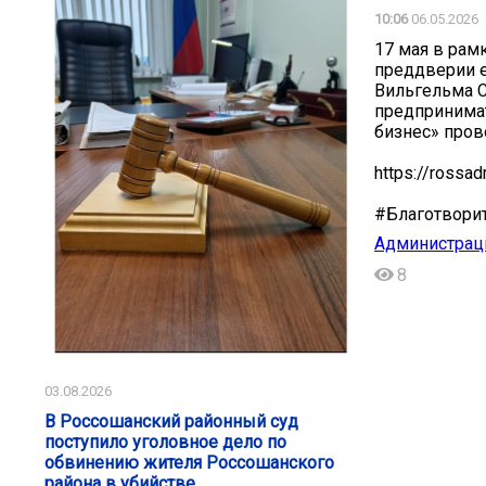
10:06
06.05.2026
17 мая в рам
преддверии 
Вильгельма С
предпринимат
бизнес» пров
https://rossad
#Благотвори
Администрац
8
03.08.2026
В Россошанский районный суд
поступило уголовное дело по
обвинению жителя Россошанского
района в убийстве