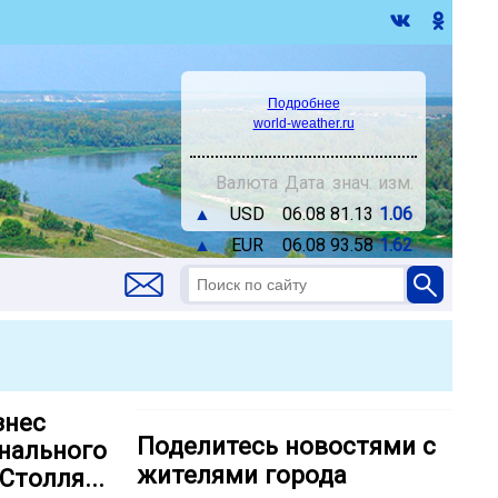
Подробнее
world-weather.ru
Валюта
Дата
знач.
изм.
▲
USD
06.08
81.13
1.06
▲
EUR
06.08
93.58
1.62
знес
Поделитесь новостями с
онального
жителями города
толля...