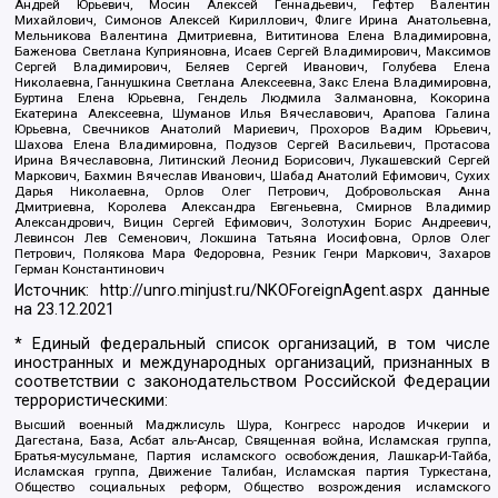
Андрей Юрьевич, Мосин Алексей Геннадьевич, Гефтер Валентин
Михайлович, Симонов Алексей Кириллович, Флиге Ирина Анатольевна,
Мельникова Валентина Дмитриевна, Вититинова Елена Владимировна,
Баженова Светлана Куприяновна, Исаев Сергей Владимирович, Максимов
Сергей Владимирович, Беляев Сергей Иванович, Голубева Елена
Николаевна, Ганнушкина Светлана Алексеевна, Закс Елена Владимировна,
Буртина Елена Юрьевна, Гендель Людмила Залмановна, Кокорина
Екатерина Алексеевна, Шуманов Илья Вячеславович, Арапова Галина
Юрьевна, Свечников Анатолий Мариевич, Прохоров Вадим Юрьевич,
Шахова Елена Владимировна, Подузов Сергей Васильевич, Протасова
Ирина Вячеславовна, Литинский Леонид Борисович, Лукашевский Сергей
Маркович, Бахмин Вячеслав Иванович, Шабад Анатолий Ефимович, Сухих
Дарья Николаевна, Орлов Олег Петрович, Добровольская Анна
Дмитриевна, Королева Александра Евгеньевна, Смирнов Владимир
Александрович, Вицин Сергей Ефимович, Золотухин Борис Андреевич,
Левинсон Лев Семенович, Локшина Татьяна Иосифовна, Орлов Олег
Петрович, Полякова Мара Федоровна, Резник Генри Маркович, Захаров
Герман Константинович
Источник:
http://unro.minjust.ru/NKOForeignAgent.aspx
данные
на
23.12.2021
* Единый федеральный список организаций, в том числе
иностранных и международных организаций, признанных в
соответствии с законодательством Российской Федерации
террористическими:
Высший военный Маджлисуль Шура, Конгресс народов Ичкерии и
Дагестана, База, Асбат аль-Ансар, Священная война, Исламская группа,
Братья-мусульмане, Партия исламского освобождения, Лашкар-И-Тайба,
Исламская группа, Движение Талибан, Исламская партия Туркестана,
Общество социальных реформ, Общество возрождения исламского