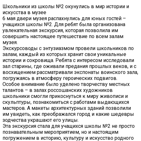
Школьники из школы №2 окунулись в мир истории и
искусства в музее
6 мая двери музея распахнулись для юных гостей –
учащихся школы №2. Для ребят была организована
увлекательная экскурсия, которая позволила им
совершить настоящее путешествие по всем залам
музея.
Экскурсоводы с энтузиазмом провели школьников по
залам, каждый из которых хранит свои уникальные
истории и сокровища. Ребята с интересом исследовали
зал старины, где оживали предания прошлых веков, и с
восхищением рассматривали экспонаты воинского зала,
погружаясь в атмосферу героических подвигов.
Особое внимание было уделено творчеству местных
талантов – в залах россошанских художников
школьники смогли прикоснуться к миру живописи и
скульптуры, познакомиться с работами выдающихся
мастеров. А макеты архитектурных зданий позволили
им увидеть, как преображался город и какие шедевры
зодчества украшают его улицы.
Эта экскурсия стала для учащихся школы №2 не просто
познавательным мероприятием, но и настоящим
погружением в историю, культуру и искусство родного