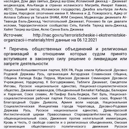
наследия, Дом двух святых, Джунд аш-Шам, Исламский джихад – Джамаат
моджахедов, Аль-Каида в странах исламского Магриба, Имарат Кавказ,
АБТО, Правый сектор, Исламское государство, Джабха аль-Нусра ли-Ахль
аш-Шам, Народное ополчение имени К. Минина и Д. Пожарского, Аджр от
Аллаха Субхану уа Тагьаля SHAM, АУМ Синрике, Муджахеды джамаата Ат-
Тавхида Валь-Джихад, Чистопольский Джамаат, Рохнамо ба суи давлати
исломи, Террористическое сообщество Сеть, Катиба Таухид валь-Джихад,
Хайят Тахрир аш-Шам, Ахлю Сунна Валь Джамаа
Источник:
http://nac.gov.ru/terroristicheskie-i-ekstremistskie-
organizacii-i-materialy.html
данные на
06.12.2021
* Перечень общественных объединений и религиозных
организаций в отношении которых судом принято
вступившее в законную силу решение о ликвидации или
запрете деятельности:
Национал-большевистская партия, ВЕК РА, Рада земли Кубанской Духовно
Родовой Державы Русь, организация Асгардская Славянская Община,
Община Капища Веды Перуна, Мужская Духовная Семинария Духовное
Учреждение, Нурджулар, К Богодержавию, Таблиги Джамаат, Свидетели
Иеговы, Русское национальное единство, Национал-социалистическое
общество, Джамаат мувахидов, Объединенный Вилайат Кабарды, Балкарии
и Карачая, Союз славян, Ат-Такфир Валь-Хиджра, Пит Буль, Национал-
социалистическая рабочая партия России, Славянский союз, Формат-18,
Благородный Орден Дьявола, Армия воли народа, Национальная
Социалистическая Инициатива города Череповца, Духовно-Родовая
Держава Русь, Русское национальное единство, Древнерусской
Инглистической церкви Православных Староверов-Инглингов, Русский
общенациональный союз, Движение против нелегальной иммиграции,
Кровь и Честь, О свободе совести и о религиозных объединениях, Омская
организация общественного политического движения Русское