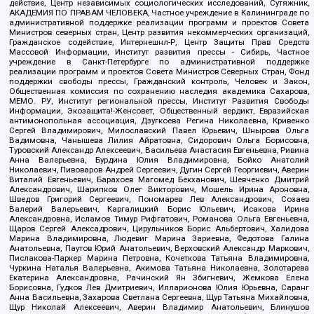
действие, Центр независимых социологических исследований, Сутяжник,
АКАДЕМИЯ ПО ПРАВАМ ЧЕЛОВЕКА, Частное учреждение в Калининграде по
административной поддержке реализации программ и проектов Совета
Министров северных стран, Центр развития некоммерческих организаций,
Гражданское содействие, Интернешнл-Р, Центр Защиты Прав Средств
Массовой Информации, Институт развития прессы - Сибирь, Частное
учреждение в Санкт-Петербурге по административной поддержке
реализации программ и проектов Совета Министров Северных Стран, Фонд
поддержки свободы прессы, Гражданский контроль, Человек и Закон,
Общественная комиссия по сохранению наследия академика Сахарова,
МЕМО. РУ, Институт региональной прессы, Институт Развития Свободы
Информации, Экозащита!-Женсовет, Общественный вердикт, Евразийская
антимонопольная ассоциация, Дзугкоева Регина Николаевна, Кривенко
Сергей Владимирович, Милославский Павел Юрьевич, Шнырова Ольга
Вадимовна, Чанышева Лилия Айратовна, Сидорович Ольга Борисовна,
Туровский Александр Алексеевич, Васильева Анастасия Евгеньевна, Ривина
Анна Валерьевна, Бурдина Юлия Владимировна, Бойко Анатолий
Николаевич, Пивоваров Андрей Сергеевич, Дугин Сергей Георгиевич, Аверин
Виталий Евгеньевич, Барахоев Магомед Бекханович, Шевченко Дмитрий
Александрович, Шарипков Олег Викторович, Мошель Ирина Ароновна,
Шведов Григорий Сергеевич, Пономарев Лев Александрович, Созаев
Валерий Валерьевич, Каргалицкий Борис Юльевич, Исакова Ирина
Александровна, Исламов Тимур Рифгатович, Романова Ольга Евгеньевна,
Щаров Сергей Алексадрович, Цирульников Борис Альбертович, Халидова
Марина Владимировна, Людевиг Марина Зариевна, Федотова Галина
Анатольевна, Паутов Юрий Анатольевич, Верховский Александр Маркович,
Пислакова-Паркер Марина Петровна, Кочеткова Татьяна Владимировна,
Чуркина Наталья Валерьевна, Акимова Татьяна Николаевна, Золотарева
Екатерина Александровна, Рачинский Ян Збигневич, Жемкова Елена
Борисовна, Гудков Лев Дмитриевич, Илларионова Юлия Юрьевна, Саранг
Анна Васильевна, Захарова Светлана Сергеевна, Щур Татьяна Михайловна,
Щур Николай Алексеевич, Аверин Владимир Анатольевич, Блинушов