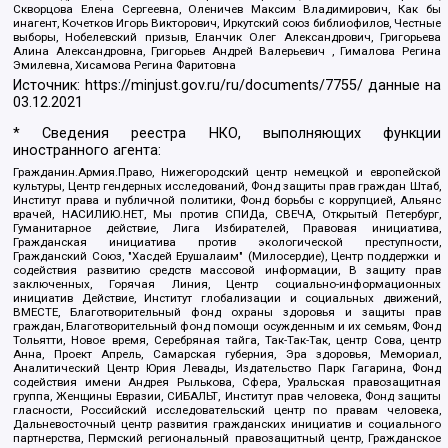
Скворцова Елена Сергеевна, Оленичев Максим Владимирович, Как бы
инагент, Кочетков Игорь Викторович, Иркутский союз библиофилов, Честные
выборы, Нобелевский призыв, Еланчик Олег Александрович, Григорьева
Алина Александровна, Григорьев Андрей Валерьевич , Гималова Регина
Эмилевна, Хисамова Регина Фаритовна
Источник:
https://minjust.gov.ru/ru/documents/7755/
данные на
03.12.2021
* Сведения реестра НКО, выполняющих функции
иностранного агента:
Гражданин.Армия.Право, Нижегородский центр немецкой и европейской
культуры, Центр гендерных исследований, Фонд защиты прав граждан Штаб,
Институт права и публичной политики, Фонд борьбы с коррупцией, Альянс
врачей, НАСИЛИЮ.НЕТ, Мы против СПИДа, СВЕЧА, Открытый Петербург,
Гуманитарное действие, Лига Избирателей, Правовая инициатива,
Гражданская инициатива против экологической преступности,
Гражданский Союз, "Хасдей Ерушалаим" (Милосердие), Центр поддержки и
содействия развитию средств массовой информации, В защиту прав
заключенных, Горячая Линия, Центр социально-информационных
инициатив Действие, Институт глобализации и социальных движений,
ВМЕСТЕ, Благотворительный фонд охраны здоровья и защиты прав
граждан, Благотворительный фонд помощи осужденным и их семьям, Фонд
Тольятти, Новое время, Серебряная тайга, Так-Так-Так, центр Сова, центр
Анна, Проект Апрель, Самарская губерния, Эра здоровья, Мемориал,
Аналитический Центр Юрия Левады, Издательство Парк Гагарина, Фонд
содействия имени Андрея Рылькова, Сфера, Уральская правозащитная
группа, Женщины Евразии, СИБАЛЬТ, Институт прав человека, Фонд защиты
гласности, Российский исследовательский центр по правам человека,
Дальневосточный центр развития гражданских инициатив и социального
партнерства, Пермский региональный правозащитный центр, Гражданское