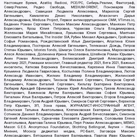
Настоящее Время, Azatliq Radiosi, PCE/PC, Сибирь.Реалии, Фактограф,
Север.Реалии, Радио Свобода, MEDIUM-ORIENT, Пономарев Лев
Александрович, Савицкая Людмила Алексеевна, Маркелов Сергей
Евгеньевич, Камалягин Денис Николаевич, Апахончич Дарья
Александровна, Medusa Project, Первое антикоррупционное СМИ, VTimes.io,
Баданин Роман Сергеевич, Гликин Максим Александрович, Маняхин Петр
Борисович, Ярош Юлия Петровна, Чуракова Ольга Владимировна,
Железнова Мария Михайловна, Лукьянова Юлия Сергеевна, Маетная
Елизавета Витальевна, The Insider SIA, Рубин Михаил Аркадьевич, Гройсман
Софья Романовна, Рождественский Илья Дмитриевич, Апухтина Юлия
Владимировна, Постернак Алексей Евгеньевич, Телеканал Дождь, Петров
Степан Юрьевич, Istories fonds, Шмагун Олеся Валентиновна, Мароховская
Алеся Алексеевна, Долинина Ирина Николаевна, Шлейнов Роман Юрьевич,
Анин Роман Александрович, Великовский Дмитрий Александрович,
Альтаир 2021, Ромашки монолит, Главный редактор 2021, Вега 2021, Важные
иноагенты, Каткова Вероника Вячеславовна, Карезина Инна Павловна,
Кузьмина Людмила Гавриловна, Костылева Полина Владимировна, Лютов
Александр Иванович, Жилкин Владимир Владимирович, Жилинский
Владимир Александрович, Тихонов Михаил Сергеевич, Пискунов Сергей
Евгеньевич, Ковин Виталий Сергеевич, Кильтау Екатерина Викторовна,
Любарев Аркадий Ефимович, Гурман Юрий Альбертович, Грезев Александр
Викторович, Важенков Артем Валерьевич, Иванова София Юрьевна,
Пигалкин Илья Валерьевич, Петров Алексей Викторович, Егоров Владимир
Владимирович, Гусев Андрей Юрьевич, Смирнов Сергей Сергеевич, Верзилов
Петр Юрьевич, ЗП, Зона права, ЖУРНАЛИСТ-ИНОСТРАННЫЙ АГЕНТ,
Вольтская Татьяна Анатольевна, Клепиковская Екатерина Дмитриевна,
Сотников Даниил Владимирович, Захаров Андрей Вячеславович, Симонов
Евгений Алексеевич, Сурначева Елизавета Дмитриевна, Соловьева Елена
Анатольевна, Арапова Галина Юрьевна, Перл Роман Александрович, МЕМО,
Mason G.E.S. Anonymous Foundation, Stichting Bellingcat, Якутия – Наше
Мнение, Москоу диджитал медиа, РС-Балт, Заговора Максим
Александрович, Ветошкина Валерия Валерьевна, Павлов Иван Юрьевич,