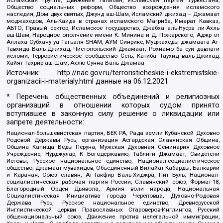
Исламская группа, Движение Талибан, Исламская партия Туркестана,
Общество социальных реформ, Общество возрождения исламского
наследия, Дом двух святых, Джунд аш-Шам, Исламский джихад – Джамаат
моджахедов, Аль-Каида в странах исламского Магриба, Имарат Кавказ,
АБТО, Правый сектор, Исламское государство, Джабха аль-Нусра ли-Ахль
аш-Шам, Народное ополчение имени К. Минина и Д. Пожарского, Аджр от
Аллаха Субхану уа Тагьаля SHAM, АУМ Синрике, Муджахеды джамаата Ат-
Тавхида Валь-Джихад, Чистопольский Джамаат, Рохнамо ба суи давлати
исломи, Террористическое сообщество Сеть, Катиба Таухид валь-Джихад,
Хайят Тахрир аш-Шам, Ахлю Сунна Валь Джамаа
Источник:
http://nac.gov.ru/terroristicheskie-i-ekstremistskie-
organizacii-i-materialy.html
данные на
06.12.2021
* Перечень общественных объединений и религиозных
организаций в отношении которых судом принято
вступившее в законную силу решение о ликвидации или
запрете деятельности:
Национал-большевистская партия, ВЕК РА, Рада земли Кубанской Духовно
Родовой Державы Русь, организация Асгардская Славянская Община,
Община Капища Веды Перуна, Мужская Духовная Семинария Духовное
Учреждение, Нурджулар, К Богодержавию, Таблиги Джамаат, Свидетели
Иеговы, Русское национальное единство, Национал-социалистическое
общество, Джамаат мувахидов, Объединенный Вилайат Кабарды, Балкарии
и Карачая, Союз славян, Ат-Такфир Валь-Хиджра, Пит Буль, Национал-
социалистическая рабочая партия России, Славянский союз, Формат-18,
Благородный Орден Дьявола, Армия воли народа, Национальная
Социалистическая Инициатива города Череповца, Духовно-Родовая
Держава Русь, Русское национальное единство, Древнерусской
Инглистической церкви Православных Староверов-Инглингов, Русский
общенациональный союз, Движение против нелегальной иммиграции,