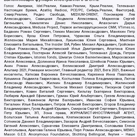
Голос Америки, Idel.Реалии, Кавказ.Реалии, Крым.Реалии, Телеканал
Настоящее Время, Azatliq Radiosi, PCE/PC, Сибирь.Реалии, Фактограф,
Север.Реалии, Радио Свобода, MEDIUM-ORIENT, Пономарев Лев
Александрович, Савицкая Людмила Алексеевна, Маркелов Сергей
Евгеньевич, Камалягин Денис Николаевич, Апахончич Дарья
Александровна, Medusa Project, Первое антикоррупционное СМИ, VTimes.io,
Баданин Роман Сергеевич, Гликин Максим Александрович, Маняхин Петр
Борисович, Ярош Юлия Петровна, Чуракова Ольга Владимировна,
Железнова Мария Михайловна, Лукьянова Юлия Сергеевна, Маетная
Елизавета Витальевна, The Insider SIA, Рубин Михаил Аркадьевич, Гройсман
Софья Романовна, Рождественский Илья Дмитриевич, Апухтина Юлия
Владимировна, Постернак Алексей Евгеньевич, Телеканал Дождь, Петров
Степан Юрьевич, Istories fonds, Шмагун Олеся Валентиновна, Мароховская
Алеся Алексеевна, Долинина Ирина Николаевна, Шлейнов Роман Юрьевич,
Анин Роман Александрович, Великовский Дмитрий Александрович,
Альтаир 2021, Ромашки монолит, Главный редактор 2021, Вега 2021, Важные
иноагенты, Каткова Вероника Вячеславовна, Карезина Инна Павловна,
Кузьмина Людмила Гавриловна, Костылева Полина Владимировна, Лютов
Александр Иванович, Жилкин Владимир Владимирович, Жилинский
Владимир Александрович, Тихонов Михаил Сергеевич, Пискунов Сергей
Евгеньевич, Ковин Виталий Сергеевич, Кильтау Екатерина Викторовна,
Любарев Аркадий Ефимович, Гурман Юрий Альбертович, Грезев Александр
Викторович, Важенков Артем Валерьевич, Иванова София Юрьевна,
Пигалкин Илья Валерьевич, Петров Алексей Викторович, Егоров Владимир
Владимирович, Гусев Андрей Юрьевич, Смирнов Сергей Сергеевич, Верзилов
Петр Юрьевич, ЗП, Зона права, ЖУРНАЛИСТ-ИНОСТРАННЫЙ АГЕНТ,
Вольтская Татьяна Анатольевна, Клепиковская Екатерина Дмитриевна,
Сотников Даниил Владимирович, Захаров Андрей Вячеславович, Симонов
Евгений Алексеевич, Сурначева Елизавета Дмитриевна, Соловьева Елена
Анатольевна, Арапова Галина Юрьевна, Перл Роман Александрович, МЕМО,
Mason G.E.S. Anonymous Foundation, Stichting Bellingcat, Якутия – Наше