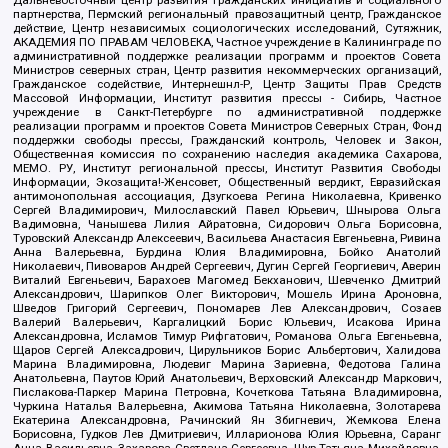
партнерства, Пермский региональный правозащитный центр, Гражданское
действие, Центр независимых социологических исследований, Сутяжник,
АКАДЕМИЯ ПО ПРАВАМ ЧЕЛОВЕКА, Частное учреждение в Калининграде по
административной поддержке реализации программ и проектов Совета
Министров северных стран, Центр развития некоммерческих организаций,
Гражданское содействие, Интернешнл-Р, Центр Защиты Прав Средств
Массовой Информации, Институт развития прессы - Сибирь, Частное
учреждение в Санкт-Петербурге по административной поддержке
реализации программ и проектов Совета Министров Северных Стран, Фонд
поддержки свободы прессы, Гражданский контроль, Человек и Закон,
Общественная комиссия по сохранению наследия академика Сахарова,
МЕМО. РУ, Институт региональной прессы, Институт Развития Свободы
Информации, Экозащита!-Женсовет, Общественный вердикт, Евразийская
антимонопольная ассоциация, Дзугкоева Регина Николаевна, Кривенко
Сергей Владимирович, Милославский Павел Юрьевич, Шнырова Ольга
Вадимовна, Чанышева Лилия Айратовна, Сидорович Ольга Борисовна,
Туровский Александр Алексеевич, Васильева Анастасия Евгеньевна, Ривина
Анна Валерьевна, Бурдина Юлия Владимировна, Бойко Анатолий
Николаевич, Пивоваров Андрей Сергеевич, Дугин Сергей Георгиевич, Аверин
Виталий Евгеньевич, Барахоев Магомед Бекханович, Шевченко Дмитрий
Александрович, Шарипков Олег Викторович, Мошель Ирина Ароновна,
Шведов Григорий Сергеевич, Пономарев Лев Александрович, Созаев
Валерий Валерьевич, Каргалицкий Борис Юльевич, Исакова Ирина
Александровна, Исламов Тимур Рифгатович, Романова Ольга Евгеньевна,
Щаров Сергей Алексадрович, Цирульников Борис Альбертович, Халидова
Марина Владимировна, Людевиг Марина Зариевна, Федотова Галина
Анатольевна, Паутов Юрий Анатольевич, Верховский Александр Маркович,
Пислакова-Паркер Марина Петровна, Кочеткова Татьяна Владимировна,
Чуркина Наталья Валерьевна, Акимова Татьяна Николаевна, Золотарева
Екатерина Александровна, Рачинский Ян Збигневич, Жемкова Елена
Борисовна, Гудков Лев Дмитриевич, Илларионова Юлия Юрьевна, Саранг
Анна Васильевна, Захарова Светлана Сергеевна, Щур Татьяна Михайловна,