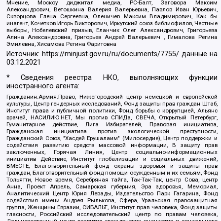
Мнение, Москоу диджитал медиа, РС-Балт, Заговора Максим
Александрович, Ветошкина Валерия Валерьевна, Павлов Иван Юрьевич,
Скворцова Елена Сергеевна, Оленичев Максим Владимирович, Как бы
инагент, Кочетков Игорь Викторович, Иркутский союз библиофилов, Честные
выборы, Нобелевский призыв, Еланчик Олег Александрович, Григорьева
Алина Александровна, Григорьев Андрей Валерьевич , Гималова Регина
Эмилевна, Хисамова Регина Фаритовна
Источник:
https://minjust.gov.ru/ru/documents/7755/
данные на
03.12.2021
* Сведения реестра НКО, выполняющих функции
иностранного агента:
Гражданин.Армия.Право, Нижегородский центр немецкой и европейской
культуры, Центр гендерных исследований, Фонд защиты прав граждан Штаб,
Институт права и публичной политики, Фонд борьбы с коррупцией, Альянс
врачей, НАСИЛИЮ.НЕТ, Мы против СПИДа, СВЕЧА, Открытый Петербург,
Гуманитарное действие, Лига Избирателей, Правовая инициатива,
Гражданская инициатива против экологической преступности,
Гражданский Союз, "Хасдей Ерушалаим" (Милосердие), Центр поддержки и
содействия развитию средств массовой информации, В защиту прав
заключенных, Горячая Линия, Центр социально-информационных
инициатив Действие, Институт глобализации и социальных движений,
ВМЕСТЕ, Благотворительный фонд охраны здоровья и защиты прав
граждан, Благотворительный фонд помощи осужденным и их семьям, Фонд
Тольятти, Новое время, Серебряная тайга, Так-Так-Так, центр Сова, центр
Анна, Проект Апрель, Самарская губерния, Эра здоровья, Мемориал,
Аналитический Центр Юрия Левады, Издательство Парк Гагарина, Фонд
содействия имени Андрея Рылькова, Сфера, Уральская правозащитная
группа, Женщины Евразии, СИБАЛЬТ, Институт прав человека, Фонд защиты
гласности, Российский исследовательский центр по правам человека,
Дальневосточный центр развития гражданских инициатив и социального