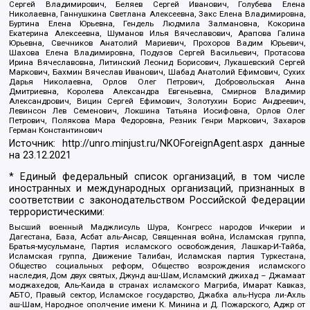
Сергей Владимирович, Беляев Сергей Иванович, Голубева Елена
Николаевна, Ганнушкина Светлана Алексеевна, Закс Елена Владимировна,
Буртина Елена Юрьевна, Гендель Людмила Залмановна, Кокорина
Екатерина Алексеевна, Шуманов Илья Вячеславович, Арапова Галина
Юрьевна, Свечников Анатолий Мариевич, Прохоров Вадим Юрьевич,
Шахова Елена Владимировна, Подузов Сергей Васильевич, Протасова
Ирина Вячеславовна, Литинский Леонид Борисович, Лукашевский Сергей
Маркович, Бахмин Вячеслав Иванович, Шабад Анатолий Ефимович, Сухих
Дарья Николаевна, Орлов Олег Петрович, Добровольская Анна
Дмитриевна, Королева Александра Евгеньевна, Смирнов Владимир
Александрович, Вицин Сергей Ефимович, Золотухин Борис Андреевич,
Левинсон Лев Семенович, Локшина Татьяна Иосифовна, Орлов Олег
Петрович, Полякова Мара Федоровна, Резник Генри Маркович, Захаров
Герман Константинович
Источник:
http://unro.minjust.ru/NKOForeignAgent.aspx
данные
на
23.12.2021
* Единый федеральный список организаций, в том числе
иностранных и международных организаций, признанных в
соответствии с законодательством Российской Федерации
террористическими:
Высший военный Маджлисуль Шура, Конгресс народов Ичкерии и
Дагестана, База, Асбат аль-Ансар, Священная война, Исламская группа,
Братья-мусульмане, Партия исламского освобождения, Лашкар-И-Тайба,
Исламская группа, Движение Талибан, Исламская партия Туркестана,
Общество социальных реформ, Общество возрождения исламского
наследия, Дом двух святых, Джунд аш-Шам, Исламский джихад – Джамаат
моджахедов, Аль-Каида в странах исламского Магриба, Имарат Кавказ,
АБТО, Правый сектор, Исламское государство, Джабха аль-Нусра ли-Ахль
аш-Шам, Народное ополчение имени К. Минина и Д. Пожарского, Аджр от