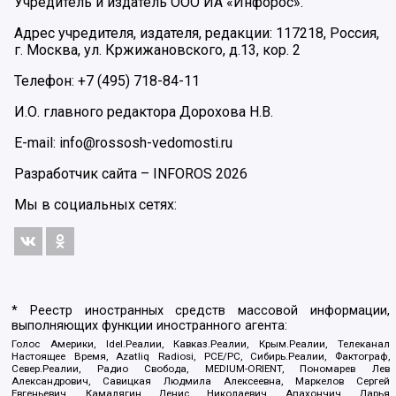
Учредитель и издатель ООО ИА «Инфорос».
Адрес учредителя, издателя, редакции: 117218, Россия,
г. Москва, ул. Кржижановского, д.13, кор. 2
Телефон: +7 (495) 718-84-11
И.О. главного редактора Дорохова Н.В.
E-mail: info@rossosh-vedomosti.ru
Разработчик сайта –
INFOROS
2026
Мы в социальных сетях:
* Реестр иностранных средств массовой информации,
выполняющих функции иностранного агента:
Голос Америки, Idel.Реалии, Кавказ.Реалии, Крым.Реалии, Телеканал
Настоящее Время, Azatliq Radiosi, PCE/PC, Сибирь.Реалии, Фактограф,
Север.Реалии, Радио Свобода, MEDIUM-ORIENT, Пономарев Лев
Александрович, Савицкая Людмила Алексеевна, Маркелов Сергей
Евгеньевич, Камалягин Денис Николаевич, Апахончич Дарья