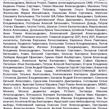
Александровна, Medusa Project, Первое антикоррупционное СМИ, VTimes.io,
Баданин Роман Сергеевич, Гликин Максим Александрович, Маняхин Петр
Борисович, Ярош Юлия Петровна, Чуракова Ольга Владимировна,
Железнова Мария Михайловна, Лукьянова Юлия Сергеевна, Маетная
Елизавета Витальевна, The Insider SIA, Рубин Михаил Аркадьевич, Гройсман
Софья Романовна, Рождественский Илья Дмитриевич, Апухтина Юлия
Владимировна, Постернак Алексей Евгеньевич, Телеканал Дождь, Петров
Степан Юрьевич, Istories fonds, Шмагун Олеся Валентиновна, Мароховская
Алеся Алексеевна, Долинина Ирина Николаевна, Шлейнов Роман Юрьевич,
Анин Роман Александрович, Великовский Дмитрий Александрович,
Альтаир 2021, Ромашки монолит, Главный редактор 2021, Вега 2021, Важные
иноагенты, Каткова Вероника Вячеславовна, Карезина Инна Павловна,
Кузьмина Людмила Гавриловна, Костылева Полина Владимировна, Лютов
Александр Иванович, Жилкин Владимир Владимирович, Жилинский
Владимир Александрович, Тихонов Михаил Сергеевич, Пискунов Сергей
Евгеньевич, Ковин Виталий Сергеевич, Кильтау Екатерина Викторовна,
Любарев Аркадий Ефимович, Гурман Юрий Альбертович, Грезев Александр
Викторович, Важенков Артем Валерьевич, Иванова София Юрьевна,
Пигалкин Илья Валерьевич, Петров Алексей Викторович, Егоров Владимир
Владимирович, Гусев Андрей Юрьевич, Смирнов Сергей Сергеевич, Верзилов
Петр Юрьевич, ЗП, Зона права, ЖУРНАЛИСТ-ИНОСТРАННЫЙ АГЕНТ,
Вольтская Татьяна Анатольевна, Клепиковская Екатерина Дмитриевна,
Сотников Даниил Владимирович, Захаров Андрей Вячеславович, Симонов
Евгений Алексеевич, Сурначева Елизавета Дмитриевна, Соловьева Елена
Анатольевна, Арапова Галина Юрьевна, Перл Роман Александрович, МЕМО,
Mason G.E.S. Anonymous Foundation, Stichting Bellingcat, Якутия – Наше
Мнение, Москоу диджитал медиа, РС-Балт, Заговора Максим
Александрович, Ветошкина Валерия Валерьевна, Павлов Иван Юрьевич,
Скворцова Елена Сергеевна, Оленичев Максим Владимирович, Как бы
инагент, Кочетков Игорь Викторович, Иркутский союз библиофилов, Честные
выборы, Нобелевский призыв, Еланчик Олег Александрович, Григорьева
Алина Александровна, Григорьев Андрей Валерьевич , Гималова Регина