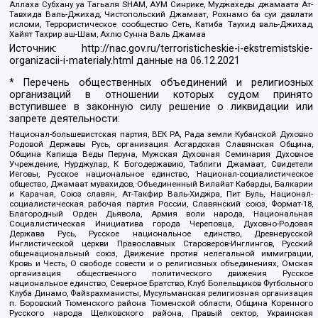
Аллаха Субхану уа Тагьаля SHAM, АУМ Синрике, Муджахеды джамаата Ат-
Тавхида Валь-Джихад, Чистопольский Джамаат, Рохнамо ба суи давлати
исломи, Террористическое сообщество Сеть, Катиба Таухид валь-Джихад,
Хайят Тахрир аш-Шам, Ахлю Сунна Валь Джамаа
Источник:
http://nac.gov.ru/terroristicheskie-i-ekstremistskie-
organizacii-i-materialy.html
данные на
06.12.2021
* Перечень общественных объединений и религиозных
организаций в отношении которых судом принято
вступившее в законную силу решение о ликвидации или
запрете деятельности:
Национал-большевистская партия, ВЕК РА, Рада земли Кубанской Духовно
Родовой Державы Русь, организация Асгардская Славянская Община,
Община Капища Веды Перуна, Мужская Духовная Семинария Духовное
Учреждение, Нурджулар, К Богодержавию, Таблиги Джамаат, Свидетели
Иеговы, Русское национальное единство, Национал-социалистическое
общество, Джамаат мувахидов, Объединенный Вилайат Кабарды, Балкарии
и Карачая, Союз славян, Ат-Такфир Валь-Хиджра, Пит Буль, Национал-
социалистическая рабочая партия России, Славянский союз, Формат-18,
Благородный Орден Дьявола, Армия воли народа, Национальная
Социалистическая Инициатива города Череповца, Духовно-Родовая
Держава Русь, Русское национальное единство, Древнерусской
Инглистической церкви Православных Староверов-Инглингов, Русский
общенациональный союз, Движение против нелегальной иммиграции,
Кровь и Честь, О свободе совести и о религиозных объединениях, Омская
организация общественного политического движения Русское
национальное единство, Северное Братство, Клуб Болельщиков Футбольного
Клуба Динамо, Файзрахманисты, Мусульманская религиозная организация
п. Боровский Тюменского района Тюменской области, Община Коренного
Русского народа Щелковского района, Правый сектор, Украинская