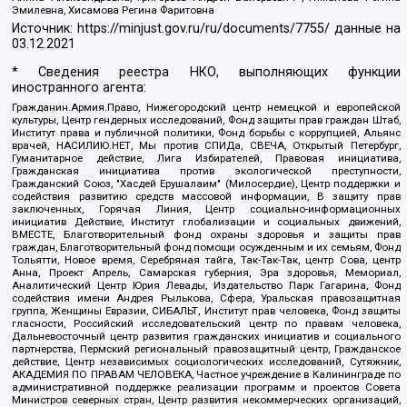
Эмилевна, Хисамова Регина Фаритовна
Источник:
https://minjust.gov.ru/ru/documents/7755/
данные на
03.12.2021
* Сведения реестра НКО, выполняющих функции
иностранного агента:
Гражданин.Армия.Право, Нижегородский центр немецкой и европейской
культуры, Центр гендерных исследований, Фонд защиты прав граждан Штаб,
Институт права и публичной политики, Фонд борьбы с коррупцией, Альянс
врачей, НАСИЛИЮ.НЕТ, Мы против СПИДа, СВЕЧА, Открытый Петербург,
Гуманитарное действие, Лига Избирателей, Правовая инициатива,
Гражданская инициатива против экологической преступности,
Гражданский Союз, "Хасдей Ерушалаим" (Милосердие), Центр поддержки и
содействия развитию средств массовой информации, В защиту прав
заключенных, Горячая Линия, Центр социально-информационных
инициатив Действие, Институт глобализации и социальных движений,
ВМЕСТЕ, Благотворительный фонд охраны здоровья и защиты прав
граждан, Благотворительный фонд помощи осужденным и их семьям, Фонд
Тольятти, Новое время, Серебряная тайга, Так-Так-Так, центр Сова, центр
Анна, Проект Апрель, Самарская губерния, Эра здоровья, Мемориал,
Аналитический Центр Юрия Левады, Издательство Парк Гагарина, Фонд
содействия имени Андрея Рылькова, Сфера, Уральская правозащитная
группа, Женщины Евразии, СИБАЛЬТ, Институт прав человека, Фонд защиты
гласности, Российский исследовательский центр по правам человека,
Дальневосточный центр развития гражданских инициатив и социального
партнерства, Пермский региональный правозащитный центр, Гражданское
действие, Центр независимых социологических исследований, Сутяжник,
АКАДЕМИЯ ПО ПРАВАМ ЧЕЛОВЕКА, Частное учреждение в Калининграде по
административной поддержке реализации программ и проектов Совета
Министров северных стран, Центр развития некоммерческих организаций,