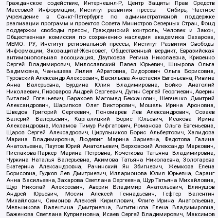
Гражданское содействие, Интернешнл-Р, Центр Защиты Прав Средств
Массовой Информации, Институт развития прессы - Сибирь, Частное
учреждение в Санкт-Петербурге по административной поддержке
реализации программ и проектов Совета Министров Северных Стран, Фонд
поддержки свободы прессы, Гражданский контроль, Человек и Закон,
Общественная комиссия по сохранению наследия академика Сахарова,
МЕМО. РУ, Институт региональной прессы, Институт Развития Свободы
Информации, Экозащита!-Женсовет, Общественный вердикт, Евразийская
антимонопольная ассоциация, Дзугкоева Регина Николаевна, Кривенко
Сергей Владимирович, Милославский Павел Юрьевич, Шнырова Ольга
Вадимовна, Чанышева Лилия Айратовна, Сидорович Ольга Борисовна,
Туровский Александр Алексеевич, Васильева Анастасия Евгеньевна, Ривина
Анна Валерьевна, Бурдина Юлия Владимировна, Бойко Анатолий
Николаевич, Пивоваров Андрей Сергеевич, Дугин Сергей Георгиевич, Аверин
Виталий Евгеньевич, Барахоев Магомед Бекханович, Шевченко Дмитрий
Александрович, Шарипков Олег Викторович, Мошель Ирина Ароновна,
Шведов Григорий Сергеевич, Пономарев Лев Александрович, Созаев
Валерий Валерьевич, Каргалицкий Борис Юльевич, Исакова Ирина
Александровна, Исламов Тимур Рифгатович, Романова Ольга Евгеньевна,
Щаров Сергей Алексадрович, Цирульников Борис Альбертович, Халидова
Марина Владимировна, Людевиг Марина Зариевна, Федотова Галина
Анатольевна, Паутов Юрий Анатольевич, Верховский Александр Маркович,
Пислакова-Паркер Марина Петровна, Кочеткова Татьяна Владимировна,
Чуркина Наталья Валерьевна, Акимова Татьяна Николаевна, Золотарева
Екатерина Александровна, Рачинский Ян Збигневич, Жемкова Елена
Борисовна, Гудков Лев Дмитриевич, Илларионова Юлия Юрьевна, Саранг
Анна Васильевна, Захарова Светлана Сергеевна, Щур Татьяна Михайловна,
Щур Николай Алексеевич, Аверин Владимир Анатольевич, Блинушов
Андрей Юрьевич, Мосин Алексей Геннадьевич, Гефтер Валентин
Михайлович, Симонов Алексей Кириллович, Флиге Ирина Анатольевна,
Мельникова Валентина Дмитриевна, Вититинова Елена Владимировна,
Баженова Светлана Куприяновна, Исаев Сергей Владимирович, Максимов