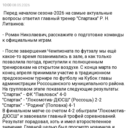
10:00
08.05.2026
️️ Перед началом сезона-2026 на самые актуальные
вопросы ответил главный тренер "Спартака" Р. Н.
Литвинов:
- Роман Николаевич, расскажите о подготовке команды
к официальным играм.
- После завершения Чемпионата по футзалу мы ещё
какое-то время позанимались в зале, а как только
позволила погода, приступили к полноценным
тренировкам на открытом воздухе. С конца марта по
конец апреля принимали участие в традиционном
предсезонном турнире по футболу на Кубок главы
администрации Россошанского муниципального района.
На групповом этапе показали следующие результаты:
"Спартак" - ФК "Павловск" 4-0
"Спартак" - "Локомотив-ДЮСШ" (Россошь) 2-2
"Спартак" - "Родина" (Поповка) 4-1
В финальном матче со счетом 4-2 обыграли "Локомотив-
ДЮСШ" и завоевали главный трофей соревнований.
Результат порадовал, хоть и имел второстепенное
значение. Главной целью был просмотр новичков и