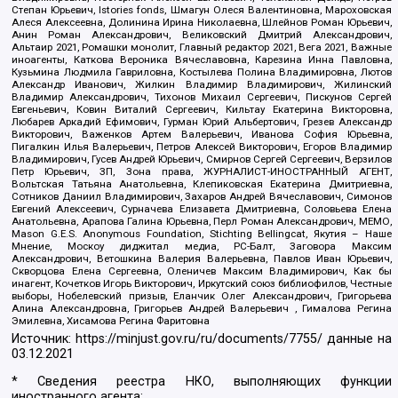
Степан Юрьевич, Istories fonds, Шмагун Олеся Валентиновна, Мароховская
Алеся Алексеевна, Долинина Ирина Николаевна, Шлейнов Роман Юрьевич,
Анин Роман Александрович, Великовский Дмитрий Александрович,
Альтаир 2021, Ромашки монолит, Главный редактор 2021, Вега 2021, Важные
иноагенты, Каткова Вероника Вячеславовна, Карезина Инна Павловна,
Кузьмина Людмила Гавриловна, Костылева Полина Владимировна, Лютов
Александр Иванович, Жилкин Владимир Владимирович, Жилинский
Владимир Александрович, Тихонов Михаил Сергеевич, Пискунов Сергей
Евгеньевич, Ковин Виталий Сергеевич, Кильтау Екатерина Викторовна,
Любарев Аркадий Ефимович, Гурман Юрий Альбертович, Грезев Александр
Викторович, Важенков Артем Валерьевич, Иванова София Юрьевна,
Пигалкин Илья Валерьевич, Петров Алексей Викторович, Егоров Владимир
Владимирович, Гусев Андрей Юрьевич, Смирнов Сергей Сергеевич, Верзилов
Петр Юрьевич, ЗП, Зона права, ЖУРНАЛИСТ-ИНОСТРАННЫЙ АГЕНТ,
Вольтская Татьяна Анатольевна, Клепиковская Екатерина Дмитриевна,
Сотников Даниил Владимирович, Захаров Андрей Вячеславович, Симонов
Евгений Алексеевич, Сурначева Елизавета Дмитриевна, Соловьева Елена
Анатольевна, Арапова Галина Юрьевна, Перл Роман Александрович, МЕМО,
Mason G.E.S. Anonymous Foundation, Stichting Bellingcat, Якутия – Наше
Мнение, Москоу диджитал медиа, РС-Балт, Заговора Максим
Александрович, Ветошкина Валерия Валерьевна, Павлов Иван Юрьевич,
Скворцова Елена Сергеевна, Оленичев Максим Владимирович, Как бы
инагент, Кочетков Игорь Викторович, Иркутский союз библиофилов, Честные
выборы, Нобелевский призыв, Еланчик Олег Александрович, Григорьева
Алина Александровна, Григорьев Андрей Валерьевич , Гималова Регина
Эмилевна, Хисамова Регина Фаритовна
Источник:
https://minjust.gov.ru/ru/documents/7755/
данные на
03.12.2021
* Сведения реестра НКО, выполняющих функции
иностранного агента: