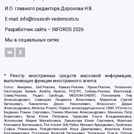
И.О. главного редактора Дорохова Н.В.
E-mail: info@rossosh-vedomosti.ru
Разработчик сайта –
INFOROS
2026
Мы в социальных сетях:
* Реестр иностранных средств массовой информации,
выполняющих функции иностранного агента:
Голос Америки, Idel.Реалии, Кавказ.Реалии, Крым.Реалии, Телеканал
Настоящее Время, Azatliq Radiosi, PCE/PC, Сибирь.Реалии, Фактограф,
Север.Реалии, Радио Свобода, MEDIUM-ORIENT, Пономарев Лев
Александрович, Савицкая Людмила Алексеевна, Маркелов Сергей
Евгеньевич, Камалягин Денис Николаевич, Апахончич Дарья
Александровна, Medusa Project, Первое антикоррупционное СМИ, VTimes.io,
Баданин Роман Сергеевич, Гликин Максим Александрович, Маняхин Петр
Борисович, Ярош Юлия Петровна, Чуракова Ольга Владимировна,
Железнова Мария Михайловна, Лукьянова Юлия Сергеевна, Маетная
Елизавета Витальевна, The Insider SIA, Рубин Михаил Аркадьевич, Гройсман
Софья Романовна, Рождественский Илья Дмитриевич, Апухтина Юлия
Владимировна, Постернак Алексей Евгеньевич, Телеканал Дождь, Петров