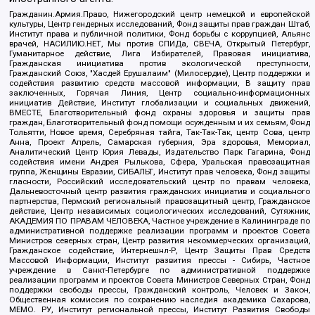
Гражданин.Армия.Право, Нижегородский центр немецкой и европейской
культуры, Центр гендерных исследований, Фонд защиты прав граждан Штаб,
Институт права и публичной политики, Фонд борьбы с коррупцией, Альянс
врачей, НАСИЛИЮ.НЕТ, Мы против СПИДа, СВЕЧА, Открытый Петербург,
Гуманитарное действие, Лига Избирателей, Правовая инициатива,
Гражданская инициатива против экологической преступности,
Гражданский Союз, "Хасдей Ерушалаим" (Милосердие), Центр поддержки и
содействия развитию средств массовой информации, В защиту прав
заключенных, Горячая Линия, Центр социально-информационных
инициатив Действие, Институт глобализации и социальных движений,
ВМЕСТЕ, Благотворительный фонд охраны здоровья и защиты прав
граждан, Благотворительный фонд помощи осужденным и их семьям, Фонд
Тольятти, Новое время, Серебряная тайга, Так-Так-Так, центр Сова, центр
Анна, Проект Апрель, Самарская губерния, Эра здоровья, Мемориал,
Аналитический Центр Юрия Левады, Издательство Парк Гагарина, Фонд
содействия имени Андрея Рылькова, Сфера, Уральская правозащитная
группа, Женщины Евразии, СИБАЛЬТ, Институт прав человека, Фонд защиты
гласности, Российский исследовательский центр по правам человека,
Дальневосточный центр развития гражданских инициатив и социального
партнерства, Пермский региональный правозащитный центр, Гражданское
действие, Центр независимых социологических исследований, Сутяжник,
АКАДЕМИЯ ПО ПРАВАМ ЧЕЛОВЕКА, Частное учреждение в Калининграде по
административной поддержке реализации программ и проектов Совета
Министров северных стран, Центр развития некоммерческих организаций,
Гражданское содействие, Интернешнл-Р, Центр Защиты Прав Средств
Массовой Информации, Институт развития прессы - Сибирь, Частное
учреждение в Санкт-Петербурге по административной поддержке
реализации программ и проектов Совета Министров Северных Стран, Фонд
поддержки свободы прессы, Гражданский контроль, Человек и Закон,
Общественная комиссия по сохранению наследия академика Сахарова,
МЕМО. РУ, Институт региональной прессы, Институт Развития Свободы