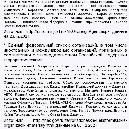
Маркович, Бахмин Вячеслав Иванович, Шабад Анатолий Ефимович, Сухих
Дарья Николаевна, Орлов Олег Петрович, Добровольская Анна
Дмитриевна, Королева Александра Евгеньевна, Смирнов Владимир
Александрович, Вицин Сергей Ефимович, Золотухин Борис Андреевич,
Левинсон Лев Семенович, Локшина Татьяна Иосифовна, Орлов Олег
Петрович, Полякова Мара Федоровна, Резник Генри Маркович, Захаров
Герман Константинович
Источник:
http://unro.minjust.ru/NKOForeignAgent.aspx
данные
на
23.12.2021
* Единый федеральный список организаций, в том числе
иностранных и международных организаций, признанных в
соответствии с законодательством Российской Федерации
террористическими:
Высший военный Маджлисуль Шура, Конгресс народов Ичкерии и
Дагестана, База, Асбат аль-Ансар, Священная война, Исламская группа,
Братья-мусульмане, Партия исламского освобождения, Лашкар-И-Тайба,
Исламская группа, Движение Талибан, Исламская партия Туркестана,
Общество социальных реформ, Общество возрождения исламского
наследия, Дом двух святых, Джунд аш-Шам, Исламский джихад – Джамаат
моджахедов, Аль-Каида в странах исламского Магриба, Имарат Кавказ,
АБТО, Правый сектор, Исламское государство, Джабха аль-Нусра ли-Ахль
аш-Шам, Народное ополчение имени К. Минина и Д. Пожарского, Аджр от
Аллаха Субхану уа Тагьаля SHAM, АУМ Синрике, Муджахеды джамаата Ат-
Тавхида Валь-Джихад, Чистопольский Джамаат, Рохнамо ба суи давлати
исломи, Террористическое сообщество Сеть, Катиба Таухид валь-Джихад,
Хайят Тахрир аш-Шам, Ахлю Сунна Валь Джамаа
Источник:
http://nac.gov.ru/terroristicheskie-i-ekstremistskie-
organizacii-i-materialy.html
данные на
06.12.2021