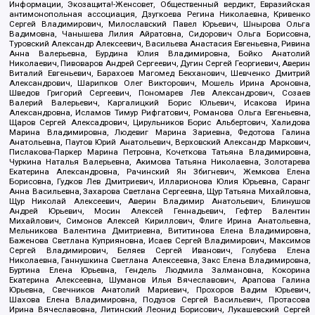
Информации, Экозащита!-Женсовет, Общественный вердикт, Евразийская
антимонопольная ассоциация, Дзугкоева Регина Николаевна, Кривенко
Сергей Владимирович, Милославский Павел Юрьевич, Шнырова Ольга
Вадимовна, Чанышева Лилия Айратовна, Сидорович Ольга Борисовна,
Туровский Александр Алексеевич, Васильева Анастасия Евгеньевна, Ривина
Анна Валерьевна, Бурдина Юлия Владимировна, Бойко Анатолий
Николаевич, Пивоваров Андрей Сергеевич, Дугин Сергей Георгиевич, Аверин
Виталий Евгеньевич, Барахоев Магомед Бекханович, Шевченко Дмитрий
Александрович, Шарипков Олег Викторович, Мошель Ирина Ароновна,
Шведов Григорий Сергеевич, Пономарев Лев Александрович, Созаев
Валерий Валерьевич, Каргалицкий Борис Юльевич, Исакова Ирина
Александровна, Исламов Тимур Рифгатович, Романова Ольга Евгеньевна,
Щаров Сергей Алексадрович, Цирульников Борис Альбертович, Халидова
Марина Владимировна, Людевиг Марина Зариевна, Федотова Галина
Анатольевна, Паутов Юрий Анатольевич, Верховский Александр Маркович,
Пислакова-Паркер Марина Петровна, Кочеткова Татьяна Владимировна,
Чуркина Наталья Валерьевна, Акимова Татьяна Николаевна, Золотарева
Екатерина Александровна, Рачинский Ян Збигневич, Жемкова Елена
Борисовна, Гудков Лев Дмитриевич, Илларионова Юлия Юрьевна, Саранг
Анна Васильевна, Захарова Светлана Сергеевна, Щур Татьяна Михайловна,
Щур Николай Алексеевич, Аверин Владимир Анатольевич, Блинушов
Андрей Юрьевич, Мосин Алексей Геннадьевич, Гефтер Валентин
Михайлович, Симонов Алексей Кириллович, Флиге Ирина Анатольевна,
Мельникова Валентина Дмитриевна, Вититинова Елена Владимировна,
Баженова Светлана Куприяновна, Исаев Сергей Владимирович, Максимов
Сергей Владимирович, Беляев Сергей Иванович, Голубева Елена
Николаевна, Ганнушкина Светлана Алексеевна, Закс Елена Владимировна,
Буртина Елена Юрьевна, Гендель Людмила Залмановна, Кокорина
Екатерина Алексеевна, Шуманов Илья Вячеславович, Арапова Галина
Юрьевна, Свечников Анатолий Мариевич, Прохоров Вадим Юрьевич,
Шахова Елена Владимировна, Подузов Сергей Васильевич, Протасова
Ирина Вячеславовна, Литинский Леонид Борисович, Лукашевский Сергей