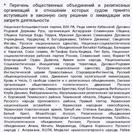
* Перечень общественных объединений и религиозных
организаций в отношении которых судом принято
вступившее в законную силу решение о ликвидации или
запрете деятельности:
Национал-большевистская партия, ВЕК РА, Рада земли Кубанской Духовно
Родовой Державы Русь, организация Асгардская Славянская Община,
Община Капища Веды Перуна, Мужская Духовная Семинария Духовное
Учреждение, Нурджулар, К Богодержавию, Таблиги Джамаат, Свидетели
Иеговы, Русское национальное единство, Национал-социалистическое
общество, Джамаат мувахидов, Объединенный Вилайат Кабарды, Балкарии
и Карачая, Союз славян, Ат-Такфир Валь-Хиджра, Пит Буль, Национал-
социалистическая рабочая партия России, Славянский союз, Формат-18,
Благородный Орден Дьявола, Армия воли народа, Национальная
Социалистическая Инициатива города Череповца, Духовно-Родовая
Держава Русь, Русское национальное единство, Древнерусской
Инглистической церкви Православных Староверов-Инглингов, Русский
общенациональный союз, Движение против нелегальной иммиграции,
Кровь и Честь, О свободе совести и о религиозных объединениях, Омская
организация общественного политического движения Русское
национальное единство, Северное Братство, Клуб Болельщиков Футбольного
Клуба Динамо, Файзрахманисты, Мусульманская религиозная организация
п. Боровский Тюменского района Тюменской области, Община Коренного
Русского народа Щелковского района, Правый сектор, Украинская
национальная ассамблея – Украинская народная самооборона,
Украинская повстанческая армия, Тризуб им. Степана Бандеры, Братство,
Белый Крест, Misanthropic division, Религиозное объединение
последователей инглиизма, Народная Социальная Инициатива, TulaSkins,
Этнополитическое объединение Русские, Русское национальное
объединение Атака, Мечеть Мирмамеда, Община Коренного Русского
народа г. Астрахани, ВОЛЯ, Меджлис крымскотатарского народа, Рубеж