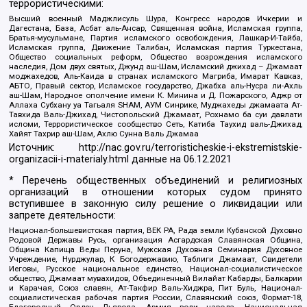
террористическими:
Высший военный Маджлисуль Шура, Конгресс народов Ичкерии и
Дагестана, База, Асбат аль-Ансар, Священная война, Исламская группа,
Братья-мусульмане, Партия исламского освобождения, Лашкар-И-Тайба,
Исламская группа, Движение Талибан, Исламская партия Туркестана,
Общество социальных реформ, Общество возрождения исламского
наследия, Дом двух святых, Джунд аш-Шам, Исламский джихад – Джамаат
моджахедов, Аль-Каида в странах исламского Магриба, Имарат Кавказ,
АБТО, Правый сектор, Исламское государство, Джабха аль-Нусра ли-Ахль
аш-Шам, Народное ополчение имени К. Минина и Д. Пожарского, Аджр от
Аллаха Субхану уа Тагьаля SHAM, АУМ Синрике, Муджахеды джамаата Ат-
Тавхида Валь-Джихад, Чистопольский Джамаат, Рохнамо ба суи давлати
исломи, Террористическое сообщество Сеть, Катиба Таухид валь-Джихад,
Хайят Тахрир аш-Шам, Ахлю Сунна Валь Джамаа
Источник:
http://nac.gov.ru/terroristicheskie-i-ekstremistskie-
organizacii-i-materialy.html
данные на
06.12.2021
* Перечень общественных объединений и религиозных
организаций в отношении которых судом принято
вступившее в законную силу решение о ликвидации или
запрете деятельности:
Национал-большевистская партия, ВЕК РА, Рада земли Кубанской Духовно
Родовой Державы Русь, организация Асгардская Славянская Община,
Община Капища Веды Перуна, Мужская Духовная Семинария Духовное
Учреждение, Нурджулар, К Богодержавию, Таблиги Джамаат, Свидетели
Иеговы, Русское национальное единство, Национал-социалистическое
общество, Джамаат мувахидов, Объединенный Вилайат Кабарды, Балкарии
и Карачая, Союз славян, Ат-Такфир Валь-Хиджра, Пит Буль, Национал-
социалистическая рабочая партия России, Славянский союз, Формат-18,
Благородный Орден Дьявола, Армия воли народа, Национальная