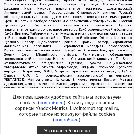
Социалистическая Инициатива города Череповца, Духовно-Родовая
Держава Русь, Русское национальное единство, Древнерусской
Инглистической церкви Православных Староверов-Инглингов, Русский
общенациональный союз, Движение против нелегальной иммиграции,
Кровь и Честь, О свободе совести и о религиозных объединениях, Омская
организация общественного политического движения Русское
национальное единство, Северное Братство, Клуб Болельщиков Футбольного
Клуба Динамо, Файзрахманисты, Мусульманская религиозная организация
п. Боровский Тюменского района Тюменской области, Община Коренного
Русского народа Щелковского района, Правый сектор, Украинская
национальная ассамблея – Украинская народная самооборона,
Украинская повстанческая армия, Тризуб им. Степана Бандеры, Братство,
Белый Крест, Misanthropic division, Религиозное объединение
последователей инглиизма, Народная Социальная Инициатива, TulaSkins,
Этнополитическое объединение Русские, Русское национальное
объединение Атака, Мечеть Мирмамеда, Община Коренного Русского
народа г. Астрахани, ВОЛЯ, Меджлис крымскотатарского народа, Рубеж
Севера, ТОЙС, О противодействии экстремистской деятельности,
РЕВТАТПОД, Артподготовка, Штольц, В честь иконы Божией Матери
Державная, Сектор 16, Независимость, Фирма, Молодежная правозащитная
группа МПГ, Курсом Правды и Единения, Каракольская инициативная
группа, Автоград Крю, Союз Славянских Сил Руси, Алля-Аят,
Благотворительный пансионат Ак Умут, Русская республика Русь,
Для повышения удобства сайта мы используем
Арестантское уголовное единство, Башкорт, Нация и свобода, W.H.С., Фалунь
cookies (
подробнее
). К сайту подключены
Дафа, Иртыш Ultras, Русский Патриотический клуб-Новокузнецк/РПК,
сервисы Yandex.Metrika, LiveInternet, top.mail.ru,
Сибирский державный союз, Фонд борьбы с коррупцией, Фонд защиты прав
граждан, Штабы Навального, Совет граждан СССР Прикубанского округа г.
которые также используют файлы cookies
Краснодара
(
подробнее
).
Источник:
https://minjust.gov.ru/ru/documents/7822/
данные на
08.12.2021
Я согласен/согласна