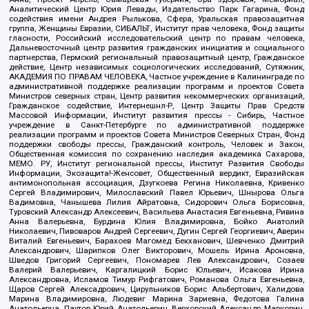
Аналитический Центр Юрия Левады, Издательство Парк Гагарина, Фонд
содействия имени Андрея Рылькова, Сфера, Уральская правозащитная
группа, Женщины Евразии, СИБАЛЬТ, Институт прав человека, Фонд защиты
гласности, Российский исследовательский центр по правам человека,
Дальневосточный центр развития гражданских инициатив и социального
партнерства, Пермский региональный правозащитный центр, Гражданское
действие, Центр независимых социологических исследований, Сутяжник,
АКАДЕМИЯ ПО ПРАВАМ ЧЕЛОВЕКА, Частное учреждение в Калининграде по
административной поддержке реализации программ и проектов Совета
Министров северных стран, Центр развития некоммерческих организаций,
Гражданское содействие, Интернешнл-Р, Центр Защиты Прав Средств
Массовой Информации, Институт развития прессы - Сибирь, Частное
учреждение в Санкт-Петербурге по административной поддержке
реализации программ и проектов Совета Министров Северных Стран, Фонд
поддержки свободы прессы, Гражданский контроль, Человек и Закон,
Общественная комиссия по сохранению наследия академика Сахарова,
МЕМО. РУ, Институт региональной прессы, Институт Развития Свободы
Информации, Экозащита!-Женсовет, Общественный вердикт, Евразийская
антимонопольная ассоциация, Дзугкоева Регина Николаевна, Кривенко
Сергей Владимирович, Милославский Павел Юрьевич, Шнырова Ольга
Вадимовна, Чанышева Лилия Айратовна, Сидорович Ольга Борисовна,
Туровский Александр Алексеевич, Васильева Анастасия Евгеньевна, Ривина
Анна Валерьевна, Бурдина Юлия Владимировна, Бойко Анатолий
Николаевич, Пивоваров Андрей Сергеевич, Дугин Сергей Георгиевич, Аверин
Виталий Евгеньевич, Барахоев Магомед Бекханович, Шевченко Дмитрий
Александрович, Шарипков Олег Викторович, Мошель Ирина Ароновна,
Шведов Григорий Сергеевич, Пономарев Лев Александрович, Созаев
Валерий Валерьевич, Каргалицкий Борис Юльевич, Исакова Ирина
Александровна, Исламов Тимур Рифгатович, Романова Ольга Евгеньевна,
Щаров Сергей Алексадрович, Цирульников Борис Альбертович, Халидова
Марина Владимировна, Людевиг Марина Зариевна, Федотова Галина
Анатольевна, Паутов Юрий Анатольевич, Верховский Александр Маркович,