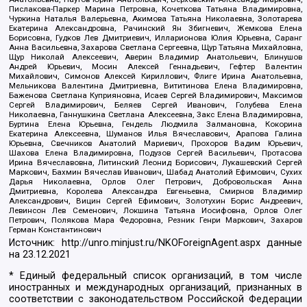
Пислакова-Паркер Марина Петровна, Кочеткова Татьяна Владимировна,
Чуркина Наталья Валерьевна, Акимова Татьяна Николаевна, Золотарева
Екатерина Александровна, Рачинский Ян Збигневич, Жемкова Елена
Борисовна, Гудков Лев Дмитриевич, Илларионова Юлия Юрьевна, Саранг
Анна Васильевна, Захарова Светлана Сергеевна, Щур Татьяна Михайловна,
Щур Николай Алексеевич, Аверин Владимир Анатольевич, Блинушов
Андрей Юрьевич, Мосин Алексей Геннадьевич, Гефтер Валентин
Михайлович, Симонов Алексей Кириллович, Флиге Ирина Анатольевна,
Мельникова Валентина Дмитриевна, Вититинова Елена Владимировна,
Баженова Светлана Куприяновна, Исаев Сергей Владимирович, Максимов
Сергей Владимирович, Беляев Сергей Иванович, Голубева Елена
Николаевна, Ганнушкина Светлана Алексеевна, Закс Елена Владимировна,
Буртина Елена Юрьевна, Гендель Людмила Залмановна, Кокорина
Екатерина Алексеевна, Шуманов Илья Вячеславович, Арапова Галина
Юрьевна, Свечников Анатолий Мариевич, Прохоров Вадим Юрьевич,
Шахова Елена Владимировна, Подузов Сергей Васильевич, Протасова
Ирина Вячеславовна, Литинский Леонид Борисович, Лукашевский Сергей
Маркович, Бахмин Вячеслав Иванович, Шабад Анатолий Ефимович, Сухих
Дарья Николаевна, Орлов Олег Петрович, Добровольская Анна
Дмитриевна, Королева Александра Евгеньевна, Смирнов Владимир
Александрович, Вицин Сергей Ефимович, Золотухин Борис Андреевич,
Левинсон Лев Семенович, Локшина Татьяна Иосифовна, Орлов Олег
Петрович, Полякова Мара Федоровна, Резник Генри Маркович, Захаров
Герман Константинович
Источник:
http://unro.minjust.ru/NKOForeignAgent.aspx
данные
на
23.12.2021
* Единый федеральный список организаций, в том числе
иностранных и международных организаций, признанных в
соответствии с законодательством Российской Федерации