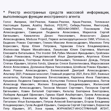
* Реестр иностранных средств массовой информации,
выполняющих функции иностранного агента:
Голос Америки, Idel.Реалии, Кавказ.Реалии, Крым.Реалии, Телеканал
Настоящее Время, Azatliq Radiosi, PCE/PC, Сибирь.Реалии, Фактограф,
Север.Реалии, Радио Свобода, MEDIUM-ORIENT, Пономарев Лев
Александрович, Савицкая Людмила Алексеевна, Маркелов Сергей
Евгеньевич, Камалягин Денис Николаевич, Апахончич Дарья
Александровна, Medusa Project, Первое антикоррупционное СМИ, VTimes.io,
Баданин Роман Сергеевич, Гликин Максим Александрович, Маняхин Петр
Борисович, Ярош Юлия Петровна, Чуракова Ольга Владимировна,
Железнова Мария Михайловна, Лукьянова Юлия Сергеевна, Маетная
Елизавета Витальевна, The Insider SIA, Рубин Михаил Аркадьевич, Гройсман
Софья Романовна, Рождественский Илья Дмитриевич, Апухтина Юлия
Владимировна, Постернак Алексей Евгеньевич, Телеканал Дождь, Петров
Степан Юрьевич, Istories fonds, Шмагун Олеся Валентиновна, Мароховская
Алеся Алексеевна, Долинина Ирина Николаевна, Шлейнов Роман Юрьевич,
Анин Роман Александрович, Великовский Дмитрий Александрович,
Альтаир 2021, Ромашки монолит, Главный редактор 2021, Вега 2021, Важные
иноагенты, Каткова Вероника Вячеславовна, Карезина Инна Павловна,
Кузьмина Людмила Гавриловна, Костылева Полина Владимировна, Лютов
Александр Иванович, Жилкин Владимир Владимирович, Жилинский
Владимир Александрович, Тихонов Михаил Сергеевич, Пискунов Сергей
Евгеньевич, Ковин Виталий Сергеевич, Кильтау Екатерина Викторовна,
Любарев Аркадий Ефимович, Гурман Юрий Альбертович, Грезев Александр
Викторович, Важенков Артем Валерьевич, Иванова София Юрьевна,
Пигалкин Илья Валерьевич, Петров Алексей Викторович, Егоров Владимир
Владимирович, Гусев Андрей Юрьевич, Смирнов Сергей Сергеевич, Верзилов
Петр Юрьевич, ЗП, Зона права, ЖУРНАЛИСТ-ИНОСТРАННЫЙ АГЕНТ,