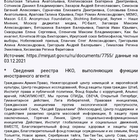
Вольтская Татьяна Анатольевна, Клепиковская Екатерина Дмитриевна,
Сотников Даниил Владимирович, Захаров Андрей Вячеславович, Симонов
Евгений Алексеевич, Сурначева Елизавета Дмитриевна, Соловьева Елена
Анатольевна, Арапова Галина Юрьевна, Перл Роман Александрович, МЕМО,
Mason G.E.S. Anonymous Foundation, Stichting Bellingcat, Якутия – Наше
Мнение, Москоу диджитал медиа, РС-Балт, Заговора Максим
Александрович, Ветошкина Валерия Валерьевна, Павлов Иван Юрьевич,
Скворцова Елена Сергеевна, Оленичев Максим Владимирович, Как бы
инагент, Кочетков Игорь Викторович, Иркутский союз библиофилов, Честные
выборы, Нобелевский призыв, Еланчик Олег Александрович, Григорьева
Алина Александровна, Григорьев Андрей Валерьевич , Гималова Регина
Эмилевна, Хисамова Регина Фаритовна
Источник:
https://minjust.gov.ru/ru/documents/7755/
данные на
03.12.2021
* Сведения реестра НКО, выполняющих функции
иностранного агента:
Гражданин.Армия.Право, Нижегородский центр немецкой и европейской
культуры, Центр гендерных исследований, Фонд защиты прав граждан Штаб,
Институт права и публичной политики, Фонд борьбы с коррупцией, Альянс
врачей, НАСИЛИЮ.НЕТ, Мы против СПИДа, СВЕЧА, Открытый Петербург,
Гуманитарное действие, Лига Избирателей, Правовая инициатива,
Гражданская инициатива против экологической преступности,
Гражданский Союз, "Хасдей Ерушалаим" (Милосердие), Центр поддержки и
содействия развитию средств массовой информации, В защиту прав
заключенных, Горячая Линия, Центр социально-информационных
инициатив Действие, Институт глобализации и социальных движений,
ВМЕСТЕ, Благотворительный фонд охраны здоровья и защиты прав
граждан, Благотворительный фонд помощи осужденным и их семьям, Фонд
Тольятти, Новое время, Серебряная тайга, Так-Так-Так, центр Сова, центр
Анна, Проект Апрель, Самарская губерния, Эра здоровья, Мемориал,