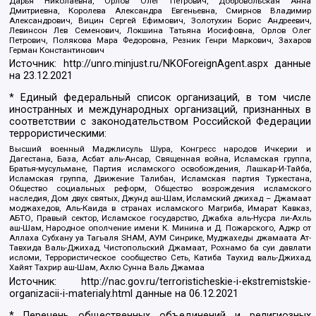
Дарья Николаевна, Орлов Олег Петрович, Добровольская Анна
Дмитриевна, Королева Александра Евгеньевна, Смирнов Владимир
Александрович, Вицин Сергей Ефимович, Золотухин Борис Андреевич,
Левинсон Лев Семенович, Локшина Татьяна Иосифовна, Орлов Олег
Петрович, Полякова Мара Федоровна, Резник Генри Маркович, Захаров
Герман Константинович
Источник:
http://unro.minjust.ru/NKOForeignAgent.aspx
данные
на
23.12.2021
* Единый федеральный список организаций, в том числе
иностранных и международных организаций, признанных в
соответствии с законодательством Российской Федерации
террористическими:
Высший военный Маджлисуль Шура, Конгресс народов Ичкерии и
Дагестана, База, Асбат аль-Ансар, Священная война, Исламская группа,
Братья-мусульмане, Партия исламского освобождения, Лашкар-И-Тайба,
Исламская группа, Движение Талибан, Исламская партия Туркестана,
Общество социальных реформ, Общество возрождения исламского
наследия, Дом двух святых, Джунд аш-Шам, Исламский джихад – Джамаат
моджахедов, Аль-Каида в странах исламского Магриба, Имарат Кавказ,
АБТО, Правый сектор, Исламское государство, Джабха аль-Нусра ли-Ахль
аш-Шам, Народное ополчение имени К. Минина и Д. Пожарского, Аджр от
Аллаха Субхану уа Тагьаля SHAM, АУМ Синрике, Муджахеды джамаата Ат-
Тавхида Валь-Джихад, Чистопольский Джамаат, Рохнамо ба суи давлати
исломи, Террористическое сообщество Сеть, Катиба Таухид валь-Джихад,
Хайят Тахрир аш-Шам, Ахлю Сунна Валь Джамаа
Источник:
http://nac.gov.ru/terroristicheskie-i-ekstremistskie-
organizacii-i-materialy.html
данные на
06.12.2021
* Перечень общественных объединений и религиозных