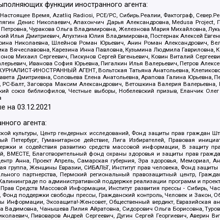
выполняющих функции иностранного агента:
 Настоящее Время, Azatliq Radiosi, PCE/PC, Сибирь.Реалии, Фактограф, Север
ягин Денис Николаевич, Апахончич Дарья Александровна, Medusa Project, П
етровна, Чуракова Ольга Владимировна, Железнова Мария Михайловна, Лукьян
й Илья Дмитриевич, Апухтина Юлия Владимировна, Постернак Алексей Евгеньев
рина Николаевна, Шлейнов Роман Юрьевич, Анин Роман Александрович, Вел
оника Вячеславовна, Карезина Инна Павловна, Кузьмина Людмила Гавриловна
ов Михаил Сергеевич, Пискунов Сергей Евгеньевич, Ковин Виталий Сергеевич
алерьевич, Иванова София Юрьевна, Пигалкин Илья Валерьевич, Петров Алексе
а, ЖУРНАЛИСТ-ИНОСТРАННЫЙ АГЕНТ, Вольтская Татьяна Анатольевна, Клепиков
авета Дмитриевна, Соловьева Елена Анатольевна, Арапова Галина Юрьевна, П
иа, РС-Балт, Заговора Максим Александрович, Ветошкина Валерия Валерьевна
ский союз библиофилов, Честные выборы, Нобелевский призыв, Еланчик Олег
а
е на
03.12.2021
нного агента:
ой культуры, Центр гендерных исследований, Фонд защиты прав граждан Шта
 Петербург, Гуманитарное действие, Лига Избирателей, Правовая инициат
держки и содействия развитию средств массовой информации, В защиту п
ий, ВМЕСТЕ, Благотворительный фонд охраны здоровья и защиты прав граж
, центр Анна, Проект Апрель, Самарская губерния, Эра здоровья, Мемориал,
я группа, Женщины Евразии, СИБАЛЬТ, Институт прав человека, Фонд защиты 
льного партнерства, Пермский региональный правозащитный центр, Граждан
лининграде по административной поддержке реализации программ и проекто
 Прав Средств Массовой Информации, Институт развития прессы - Сибирь, Ча
, Фонд поддержки свободы прессы, Гражданский контроль, Человек и Закон, 
оды Информации, Экозащита!-Женсовет, Общественный вердикт, Евразийская а
 Вадимовна, Чанышева Лилия Айратовна, Сидорович Ольга Борисовна, Туровс
олаевич, Пивоваров Андрей Сергеевич, Дугин Сергей Георгиевич, Аверин В