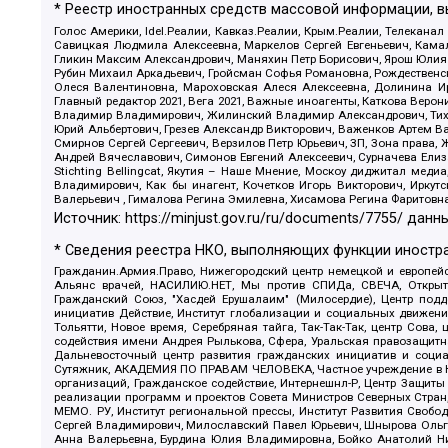
* Реестр иностранных средств массовой информации, 
Голос Америки, Idel.Реалии, Кавказ.Реалии, Крым.Реалии, Телеканал
Савицкая Людмила Алексеевна, Маркелов Сергей Евгеньевич, Камал
Гликин Максим Александрович, Маняхин Петр Борисович, Ярош Юлия П
Рубин Михаил Аркадьевич, Гройсман Софья Романовна, Рождественски
Олеся Валентиновна, Мароховская Алеся Алексеевна, Долинина И
Главный редактор 2021, Вега 2021, Важные иноагенты, Каткова Вер
Владимир Владимирович, Жилинский Владимир Александрович, Тихон
Юрий Альбертович, Грезев Александр Викторович, Важенков Артем В
Смирнов Сергей Сергеевич, Верзилов Петр Юрьевич, ЗП, Зона прав
Андрей Вячеславович, Симонов Евгений Алексеевич, Сурначева Елиз
Stichting Bellingcat, Якутия – Наше Мнение, Москоу диджитал мед
Владимирович, Как бы инагент, Кочетков Игорь Викторович, Иркут
Валерьевич , Гималова Регина Эмилевна, Хисамова Регина Фаритовн
Источник:
https://minjust.gov.ru/ru/documents/7755/
данны
* Сведения реестра НКО, выполняющих функции иностра
Гражданин.Армия.Право, Нижегородский центр немецкой и европейск
Альянс врачей, НАСИЛИЮ.НЕТ, Мы против СПИДа, СВЕЧА, Открытый
Гражданский Союз, "Хасдей Ерушалаим" (Милосердие), Центр под
инициатив Действие, Институт глобализации и социальных движен
Тольятти, Новое время, Серебряная тайга, Так-Так-Так, центр Сова
содействия имени Андрея Рылькова, Сфера, Уральская правозащитна
Дальневосточный центр развития гражданских инициатив и социа
Сутяжник, АКАДЕМИЯ ПО ПРАВАМ ЧЕЛОВЕКА, Частное учреждение в Ка
организаций, Гражданское содействие, Интернешнл-Р, Центр Защиты
реализации программ и проектов Совета Министров Северных Стран
МЕМО. РУ, Институт региональной прессы, Институт Развития Своб
Сергей Владимирович, Милославский Павел Юрьевич, Шнырова Ольга
Анна Валерьевна, Бурдина Юлия Владимировна, Бойко Анатолий Ник