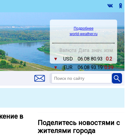
Подробнее
world-weather.ru
Валюта
Дата
знач.
изм.
▼
USD
06.08
80.93
0.2
▼
EUR
06.08
93.19
0.39
жение в
Поделитесь новостями с
жителями города