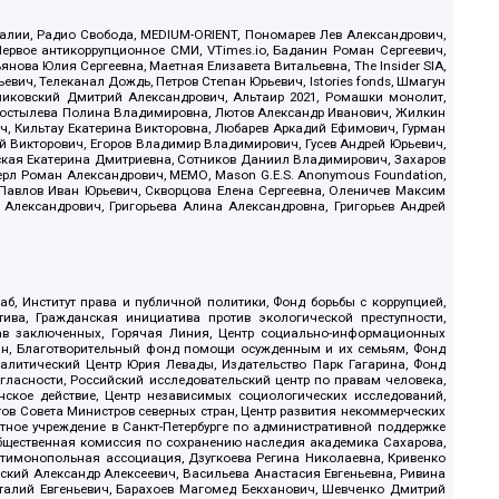
.Реалии, Радио Свобода, MEDIUM-ORIENT, Пономарев Лев Александрович,
ервое антикоррупционное СМИ, VTimes.io, Баданин Роман Сергеевич,
ова Юлия Сергеевна, Маетная Елизавета Витальевна, The Insider SIA,
ич, Телеканал Дождь, Петров Степан Юрьевич, Istories fonds, Шмагун
иковский Дмитрий Александрович, Альтаир 2021, Ромашки монолит,
, Костылева Полина Владимировна, Лютов Александр Иванович, Жилкин
, Кильтау Екатерина Викторовна, Любарев Аркадий Ефимович, Гурман
й Викторович, Егоров Владимир Владимирович, Гусев Андрей Юрьевич,
ская Екатерина Дмитриевна, Сотников Даниил Владимирович, Захаров
ерл Роман Александрович, МЕМО, Mason G.E.S. Anonymous Foundation,
, Павлов Иван Юрьевич, Скворцова Елена Сергеевна, Оленичев Максим
 Александрович, Григорьева Алина Александровна, Григорьев Андрей
б, Институт права и публичной политики, Фонд борьбы с коррупцией,
ива, Гражданская инициатива против экологической преступности,
рав заключенных, Горячая Линия, Центр социально-информационных
дан, Благотворительный фонд помощи осужденным и их семьям, Фонд
 Аналитический Центр Юрия Левады, Издательство Парк Гагарина, Фонд
гласности, Российский исследовательский центр по правам человека,
ское действие, Центр независимых социологических исследований,
в Совета Министров северных стран, Центр развития некоммерческих
стное учреждение в Санкт-Петербурге по административной поддержке
Общественная комиссия по сохранению наследия академика Сахарова,
нтимонопольная ассоциация, Дзугкоева Регина Николаевна, Кривенко
кий Александр Алексеевич, Васильева Анастасия Евгеньевна, Ривина
италий Евгеньевич, Барахоев Магомед Бекханович, Шевченко Дмитрий