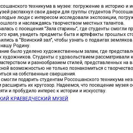
сошанского техникума в музее: погружение в историю и и
узей распахнул свои двери для группы студентов Россоша
олодые люди с интересом исследовали экспозиции, погру
ошлого и наслаждаясь творчеством местных талантов.
чалась с посещения "Зала старины", где студенты смогли п
ого края, увидеть предметы быта и артефакты прошлых сто
ились в "Воинский зал", чтобы узнать о подвигах земляков 
нашу Родину.
ание было уделено художественным залам, где представ
 художников. Студенты с удовольствием рассматривали к
астерством и разнообразием стилей, представленных на в
сной возможностью не только познакомиться с творчеств
иться на собственные свершения.
 смогли подарить студентам Россошанского техникума н
и расширить их кругозор. Надеемся, что посещение музея 
яти и пробудило интерес к истории и искусству.
КИЙ КРАЕВЕДЧЕСКИЙ МУЗЕЙ