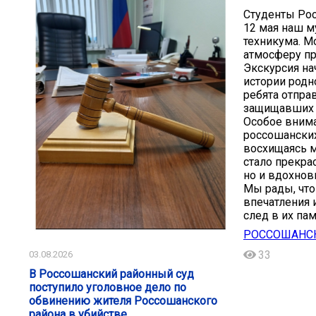
Студенты Рос
12 мая наш м
техникума. М
атмосферу пр
Экскурсия на
истории родн
ребята отправ
защищавших 
Особое вним
россошанских
восхищаясь м
стало прекра
но и вдохнов
Мы рады, что
впечатления 
след в их пам
РОССОШАНС
33
03.08.2026
В Россошанский районный суд
поступило уголовное дело по
обвинению жителя Россошанского
района в убийстве