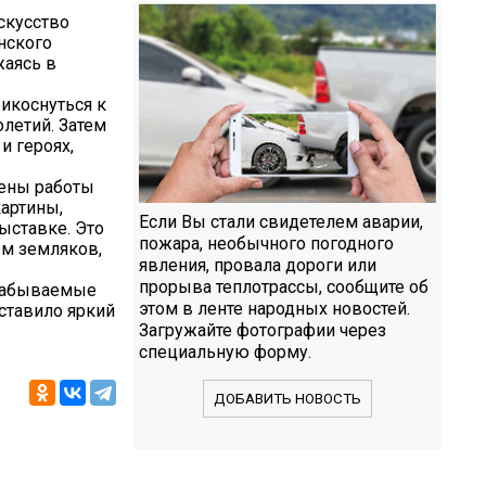
скусство
нского
жаясь в
рикоснуться к
летий. Затем
и героях,
лены работы
артины,
Если Вы стали свидетелем аварии,
ыставке. Это
пожара, необычного погодного
ом земляков,
явления, провала дороги или
прорыва теплотрассы, сообщите об
езабываемые
этом в ленте народных новостей.
оставило яркий
Загружайте фотографии через
специальную форму.
ДОБАВИТЬ НОВОСТЬ