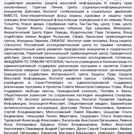
содействия развитию средств массовой информации, В защиту прав
заключенных, Горячая Линия, Центр социально-информационных
инициатив Действие, Институт глобализации и социальных движений,
ВМЕСТЕ, Благотворительный фонд охраны здоровья и защиты прав
граждан, Благотворительный фонд помощи осужденным и их семьям, Фонд
Тольятти, Новое время, Серебряная тайга, Так-Так-Так, центр Сова, центр
Анна, Проект Апрель, Самарская губерния, Эра здоровья, Мемориал,
Аналитический Центр Юрия Левады, Издательство Парк Гагарина, Фонд
содействия имени Андрея Рылькова, Сфера, Уральская правозащитная
группа, Женщины Евразии, СИБАЛЬТ, Институт прав человека, Фонд защиты
гласности, Российский исследовательский центр по правам человека,
Дальневосточный центр развития гражданских инициатив и социального
партнерства, Пермский региональный правозащитный центр, Гражданское
действие, Центр независимых социологических исследований, Сутяжник,
АКАДЕМИЯ ПО ПРАВАМ ЧЕЛОВЕКА, Частное учреждение в Калининграде по
административной поддержке реализации программ и проектов Совета
Министров северных стран, Центр развития некоммерческих организаций,
Гражданское содействие, Интернешнл-Р, Центр Защиты Прав Средств
Массовой Информации, Институт развития прессы - Сибирь, Частное
учреждение в Санкт-Петербурге по административной поддержке
реализации программ и проектов Совета Министров Северных Стран, Фонд
поддержки свободы прессы, Гражданский контроль, Человек и Закон,
Общественная комиссия по сохранению наследия академика Сахарова,
МЕМО. РУ, Институт региональной прессы, Институт Развития Свободы
Информации, Экозащита!-Женсовет, Общественный вердикт, Евразийская
антимонопольная ассоциация, Дзугкоева Регина Николаевна, Кривенко
Сергей Владимирович, Милославский Павел Юрьевич, Шнырова Ольга
Вадимовна, Чанышева Лилия Айратовна, Сидорович Ольга Борисовна,
Туровский Александр Алексеевич, Васильева Анастасия Евгеньевна, Ривина
Анна Валерьевна, Бурдина Юлия Владимировна, Бойко Анатолий
Николаевич, Пивоваров Андрей Сергеевич, Дугин Сергей Георгиевич, Аверин
Виталий Евгеньевич, Барахоев Магомед Бекханович, Шевченко Дмитрий