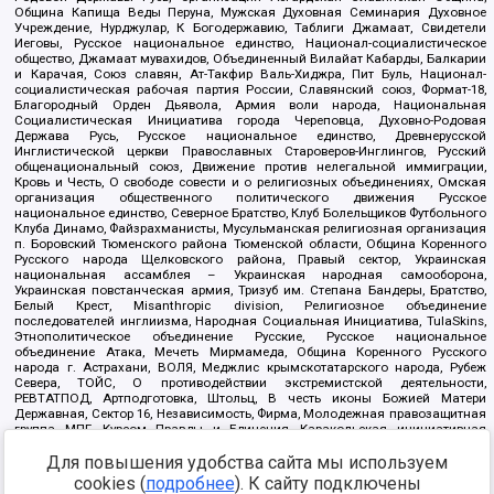
Община Капища Веды Перуна, Мужская Духовная Семинария Духовное
Учреждение, Нурджулар, К Богодержавию, Таблиги Джамаат, Свидетели
Иеговы, Русское национальное единство, Национал-социалистическое
общество, Джамаат мувахидов, Объединенный Вилайат Кабарды, Балкарии
и Карачая, Союз славян, Ат-Такфир Валь-Хиджра, Пит Буль, Национал-
социалистическая рабочая партия России, Славянский союз, Формат-18,
Благородный Орден Дьявола, Армия воли народа, Национальная
Социалистическая Инициатива города Череповца, Духовно-Родовая
Держава Русь, Русское национальное единство, Древнерусской
Инглистической церкви Православных Староверов-Инглингов, Русский
общенациональный союз, Движение против нелегальной иммиграции,
Кровь и Честь, О свободе совести и о религиозных объединениях, Омская
организация общественного политического движения Русское
национальное единство, Северное Братство, Клуб Болельщиков Футбольного
Клуба Динамо, Файзрахманисты, Мусульманская религиозная организация
п. Боровский Тюменского района Тюменской области, Община Коренного
Русского народа Щелковского района, Правый сектор, Украинская
национальная ассамблея – Украинская народная самооборона,
Украинская повстанческая армия, Тризуб им. Степана Бандеры, Братство,
Белый Крест, Misanthropic division, Религиозное объединение
последователей инглиизма, Народная Социальная Инициатива, TulaSkins,
Этнополитическое объединение Русские, Русское национальное
объединение Атака, Мечеть Мирмамеда, Община Коренного Русского
народа г. Астрахани, ВОЛЯ, Меджлис крымскотатарского народа, Рубеж
Севера, ТОЙС, О противодействии экстремистской деятельности,
РЕВТАТПОД, Артподготовка, Штольц, В честь иконы Божией Матери
Державная, Сектор 16, Независимость, Фирма, Молодежная правозащитная
группа МПГ, Курсом Правды и Единения, Каракольская инициативная
группа, Автоград Крю, Союз Славянских Сил Руси, Алля-Аят,
Благотворительный пансионат Ак Умут, Русская республика Русь,
Для повышения удобства сайта мы используем
Арестантское уголовное единство, Башкорт, Нация и свобода, W.H.С., Фалунь
cookies (
подробнее
). К сайту подключены
Дафа, Иртыш Ultras, Русский Патриотический клуб-Новокузнецк/РПК,