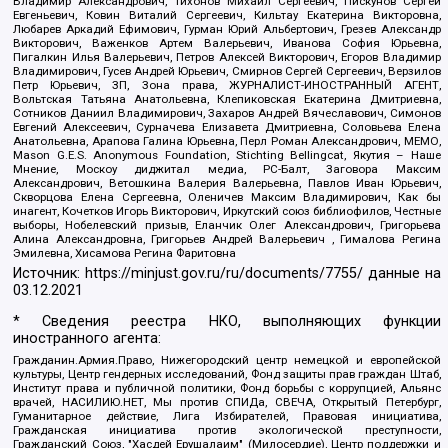
Владимир Александрович, Тихонов Михаил Сергеевич, Пискунов Сергей
Евгеньевич, Ковин Виталий Сергеевич, Кильтау Екатерина Викторовна,
Любарев Аркадий Ефимович, Гурман Юрий Альбертович, Грезев Александр
Викторович, Важенков Артем Валерьевич, Иванова София Юрьевна,
Пигалкин Илья Валерьевич, Петров Алексей Викторович, Егоров Владимир
Владимирович, Гусев Андрей Юрьевич, Смирнов Сергей Сергеевич, Верзилов
Петр Юрьевич, ЗП, Зона права, ЖУРНАЛИСТ-ИНОСТРАННЫЙ АГЕНТ,
Вольтская Татьяна Анатольевна, Клепиковская Екатерина Дмитриевна,
Сотников Даниил Владимирович, Захаров Андрей Вячеславович, Симонов
Евгений Алексеевич, Сурначева Елизавета Дмитриевна, Соловьева Елена
Анатольевна, Арапова Галина Юрьевна, Перл Роман Александрович, МЕМО,
Mason G.E.S. Anonymous Foundation, Stichting Bellingcat, Якутия – Наше
Мнение, Москоу диджитал медиа, РС-Балт, Заговора Максим
Александрович, Ветошкина Валерия Валерьевна, Павлов Иван Юрьевич,
Скворцова Елена Сергеевна, Оленичев Максим Владимирович, Как бы
инагент, Кочетков Игорь Викторович, Иркутский союз библиофилов, Честные
выборы, Нобелевский призыв, Еланчик Олег Александрович, Григорьева
Алина Александровна, Григорьев Андрей Валерьевич , Гималова Регина
Эмилевна, Хисамова Регина Фаритовна
Источник:
https://minjust.gov.ru/ru/documents/7755/
данные на
03.12.2021
* Сведения реестра НКО, выполняющих функции
иностранного агента:
Гражданин.Армия.Право, Нижегородский центр немецкой и европейской
культуры, Центр гендерных исследований, Фонд защиты прав граждан Штаб,
Институт права и публичной политики, Фонд борьбы с коррупцией, Альянс
врачей, НАСИЛИЮ.НЕТ, Мы против СПИДа, СВЕЧА, Открытый Петербург,
Гуманитарное действие, Лига Избирателей, Правовая инициатива,
Гражданская инициатива против экологической преступности,
Гражданский Союз, "Хасдей Ерушалаим" (Милосердие), Центр поддержки и