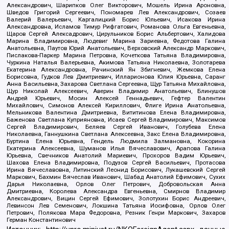
Александрович, Шарипков Олег Викторович, Мошель Ирина Ароновна,
Шведов Григорий Сергеевич, Пономарев Лев Александрович, Созаев
Валерий Валерьевич, Каргалицкий Борис Юльевич, Исакова Ирина
Александровна, Исламов Тимур Рифгатович, Романова Ольга Евгеньевна,
Щаров Сергей Алексадрович, Цирульников Борис Альбертович, Халидова
Марина Владимировна, Людевиг Марина Зариевна, Федотова Галина
Анатольевна, Паутов Юрий Анатольевич, Верховский Александр Маркович,
Пислакова-Паркер Марина Петровна, Кочеткова Татьяна Владимировна,
Чуркина Наталья Валерьевна, Акимова Татьяна Николаевна, Золотарева
Екатерина Александровна, Рачинский Ян Збигневич, Жемкова Елена
Борисовна, Гудков Лев Дмитриевич, Илларионова Юлия Юрьевна, Саранг
Анна Васильевна, Захарова Светлана Сергеевна, Щур Татьяна Михайловна,
Щур Николай Алексеевич, Аверин Владимир Анатольевич, Блинушов
Андрей Юрьевич, Мосин Алексей Геннадьевич, Гефтер Валентин
Михайлович, Симонов Алексей Кириллович, Флиге Ирина Анатольевна,
Мельникова Валентина Дмитриевна, Вититинова Елена Владимировна,
Баженова Светлана Куприяновна, Исаев Сергей Владимирович, Максимов
Сергей Владимирович, Беляев Сергей Иванович, Голубева Елена
Николаевна, Ганнушкина Светлана Алексеевна, Закс Елена Владимировна,
Буртина Елена Юрьевна, Гендель Людмила Залмановна, Кокорина
Екатерина Алексеевна, Шуманов Илья Вячеславович, Арапова Галина
Юрьевна, Свечников Анатолий Мариевич, Прохоров Вадим Юрьевич,
Шахова Елена Владимировна, Подузов Сергей Васильевич, Протасова
Ирина Вячеславовна, Литинский Леонид Борисович, Лукашевский Сергей
Маркович, Бахмин Вячеслав Иванович, Шабад Анатолий Ефимович, Сухих
Дарья Николаевна, Орлов Олег Петрович, Добровольская Анна
Дмитриевна, Королева Александра Евгеньевна, Смирнов Владимир
Александрович, Вицин Сергей Ефимович, Золотухин Борис Андреевич,
Левинсон Лев Семенович, Локшина Татьяна Иосифовна, Орлов Олег
Петрович, Полякова Мара Федоровна, Резник Генри Маркович, Захаров
Герман Константинович