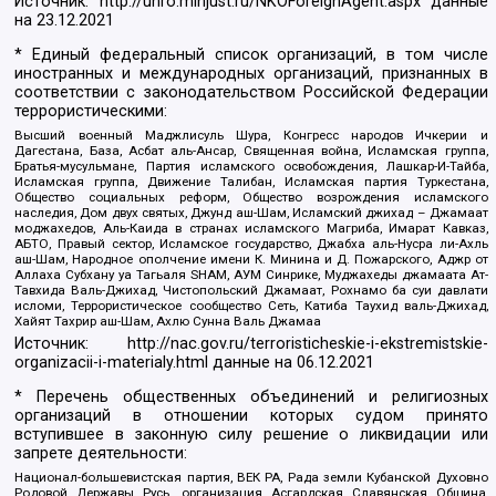
Источник:
http://unro.minjust.ru/NKOForeignAgent.aspx
данные
на
23.12.2021
* Единый федеральный список организаций, в том числе
иностранных и международных организаций, признанных в
соответствии с законодательством Российской Федерации
террористическими:
Высший военный Маджлисуль Шура, Конгресс народов Ичкерии и
Дагестана, База, Асбат аль-Ансар, Священная война, Исламская группа,
Братья-мусульмане, Партия исламского освобождения, Лашкар-И-Тайба,
Исламская группа, Движение Талибан, Исламская партия Туркестана,
Общество социальных реформ, Общество возрождения исламского
наследия, Дом двух святых, Джунд аш-Шам, Исламский джихад – Джамаат
моджахедов, Аль-Каида в странах исламского Магриба, Имарат Кавказ,
АБТО, Правый сектор, Исламское государство, Джабха аль-Нусра ли-Ахль
аш-Шам, Народное ополчение имени К. Минина и Д. Пожарского, Аджр от
Аллаха Субхану уа Тагьаля SHAM, АУМ Синрике, Муджахеды джамаата Ат-
Тавхида Валь-Джихад, Чистопольский Джамаат, Рохнамо ба суи давлати
исломи, Террористическое сообщество Сеть, Катиба Таухид валь-Джихад,
Хайят Тахрир аш-Шам, Ахлю Сунна Валь Джамаа
Источник:
http://nac.gov.ru/terroristicheskie-i-ekstremistskie-
organizacii-i-materialy.html
данные на
06.12.2021
* Перечень общественных объединений и религиозных
организаций в отношении которых судом принято
вступившее в законную силу решение о ликвидации или
запрете деятельности:
Национал-большевистская партия, ВЕК РА, Рада земли Кубанской Духовно
Родовой Державы Русь, организация Асгардская Славянская Община,