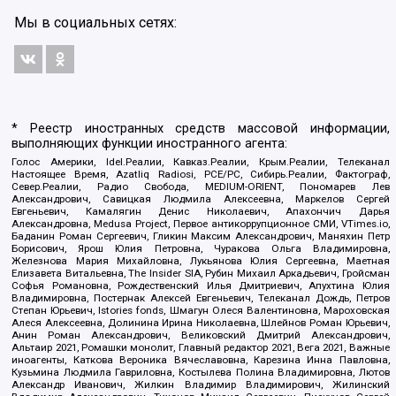
Мы в социальных сетях:
* Реестр иностранных средств массовой информации,
выполняющих функции иностранного агента:
Голос Америки, Idel.Реалии, Кавказ.Реалии, Крым.Реалии, Телеканал
Настоящее Время, Azatliq Radiosi, PCE/PC, Сибирь.Реалии, Фактограф,
Север.Реалии, Радио Свобода, MEDIUM-ORIENT, Пономарев Лев
Александрович, Савицкая Людмила Алексеевна, Маркелов Сергей
Евгеньевич, Камалягин Денис Николаевич, Апахончич Дарья
Александровна, Medusa Project, Первое антикоррупционное СМИ, VTimes.io,
Баданин Роман Сергеевич, Гликин Максим Александрович, Маняхин Петр
Борисович, Ярош Юлия Петровна, Чуракова Ольга Владимировна,
Железнова Мария Михайловна, Лукьянова Юлия Сергеевна, Маетная
Елизавета Витальевна, The Insider SIA, Рубин Михаил Аркадьевич, Гройсман
Софья Романовна, Рождественский Илья Дмитриевич, Апухтина Юлия
Владимировна, Постернак Алексей Евгеньевич, Телеканал Дождь, Петров
Степан Юрьевич, Istories fonds, Шмагун Олеся Валентиновна, Мароховская
Алеся Алексеевна, Долинина Ирина Николаевна, Шлейнов Роман Юрьевич,
Анин Роман Александрович, Великовский Дмитрий Александрович,
Альтаир 2021, Ромашки монолит, Главный редактор 2021, Вега 2021, Важные
иноагенты, Каткова Вероника Вячеславовна, Карезина Инна Павловна,
Кузьмина Людмила Гавриловна, Костылева Полина Владимировна, Лютов
Александр Иванович, Жилкин Владимир Владимирович, Жилинский