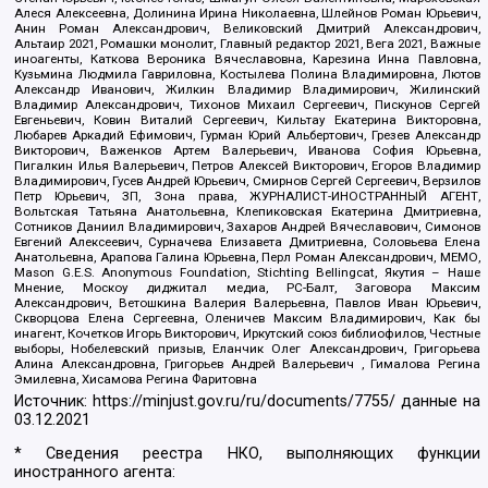
Алеся Алексеевна, Долинина Ирина Николаевна, Шлейнов Роман Юрьевич,
Анин Роман Александрович, Великовский Дмитрий Александрович,
Альтаир 2021, Ромашки монолит, Главный редактор 2021, Вега 2021, Важные
иноагенты, Каткова Вероника Вячеславовна, Карезина Инна Павловна,
Кузьмина Людмила Гавриловна, Костылева Полина Владимировна, Лютов
Александр Иванович, Жилкин Владимир Владимирович, Жилинский
Владимир Александрович, Тихонов Михаил Сергеевич, Пискунов Сергей
Евгеньевич, Ковин Виталий Сергеевич, Кильтау Екатерина Викторовна,
Любарев Аркадий Ефимович, Гурман Юрий Альбертович, Грезев Александр
Викторович, Важенков Артем Валерьевич, Иванова София Юрьевна,
Пигалкин Илья Валерьевич, Петров Алексей Викторович, Егоров Владимир
Владимирович, Гусев Андрей Юрьевич, Смирнов Сергей Сергеевич, Верзилов
Петр Юрьевич, ЗП, Зона права, ЖУРНАЛИСТ-ИНОСТРАННЫЙ АГЕНТ,
Вольтская Татьяна Анатольевна, Клепиковская Екатерина Дмитриевна,
Сотников Даниил Владимирович, Захаров Андрей Вячеславович, Симонов
Евгений Алексеевич, Сурначева Елизавета Дмитриевна, Соловьева Елена
Анатольевна, Арапова Галина Юрьевна, Перл Роман Александрович, МЕМО,
Mason G.E.S. Anonymous Foundation, Stichting Bellingcat, Якутия – Наше
Мнение, Москоу диджитал медиа, РС-Балт, Заговора Максим
Александрович, Ветошкина Валерия Валерьевна, Павлов Иван Юрьевич,
Скворцова Елена Сергеевна, Оленичев Максим Владимирович, Как бы
инагент, Кочетков Игорь Викторович, Иркутский союз библиофилов, Честные
выборы, Нобелевский призыв, Еланчик Олег Александрович, Григорьева
Алина Александровна, Григорьев Андрей Валерьевич , Гималова Регина
Эмилевна, Хисамова Регина Фаритовна
Источник:
https://minjust.gov.ru/ru/documents/7755/
данные на
03.12.2021
* Сведения реестра НКО, выполняющих функции
иностранного агента: