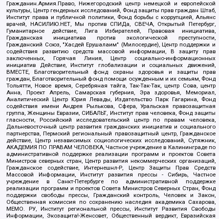
Гражданин.Армия.Право, Нижегородский центр немецкой и европейской
культуры, Центр гендерных исследований, Фонд защиты прав граждан Штаб,
Институт права и публичной политики, Фонд борьбы с коррупцией, Альянс
врачей, НАСИЛИЮ.НЕТ, Мы против СПИДа, СВЕЧА, Открытый Петербург,
Гуманитарное действие, Лига Избирателей, Правовая инициатива,
Гражданская инициатива против экологической преступности,
Гражданский Союз, "Хасдей Ерушалаим" (Милосердие), Центр поддержки и
содействия развитию средств массовой информации, В защиту прав
заключенных, Горячая Линия, Центр социально-информационных
инициатив Действие, Институт глобализации и социальных движений,
ВМЕСТЕ, Благотворительный фонд охраны здоровья и защиты прав
граждан, Благотворительный фонд помощи осужденным и их семьям, Фонд
Тольятти, Новое время, Серебряная тайга, Так-Так-Так, центр Сова, центр
Анна, Проект Апрель, Самарская губерния, Эра здоровья, Мемориал,
Аналитический Центр Юрия Левады, Издательство Парк Гагарина, Фонд
содействия имени Андрея Рылькова, Сфера, Уральская правозащитная
группа, Женщины Евразии, СИБАЛЬТ, Институт прав человека, Фонд защиты
гласности, Российский исследовательский центр по правам человека,
Дальневосточный центр развития гражданских инициатив и социального
партнерства, Пермский региональный правозащитный центр, Гражданское
действие, Центр независимых социологических исследований, Сутяжник,
АКАДЕМИЯ ПО ПРАВАМ ЧЕЛОВЕКА, Частное учреждение в Калининграде по
административной поддержке реализации программ и проектов Совета
Министров северных стран, Центр развития некоммерческих организаций,
Гражданское содействие, Интернешнл-Р, Центр Защиты Прав Средств
Массовой Информации, Институт развития прессы - Сибирь, Частное
учреждение в Санкт-Петербурге по административной поддержке
реализации программ и проектов Совета Министров Северных Стран, Фонд
поддержки свободы прессы, Гражданский контроль, Человек и Закон,
Общественная комиссия по сохранению наследия академика Сахарова,
МЕМО. РУ, Институт региональной прессы, Институт Развития Свободы
Информации, Экозащита!-Женсовет, Общественный вердикт, Евразийская