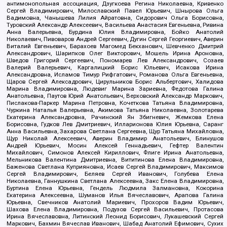
антимонопольная ассоциация, Дзугкоева Регина Николаевна, Кривенко
Сергей Владимирович, Милославский Павел Юрьевич, Шнырова Ольга
Вадимовна, Чанышева Лилия Айратовна, Сидорович Ольга Борисовна,
Туровский Александр Алексеевич, Васильева Анастасия Евгеньевна, Ривина
Анна Валерьевна, Бурдина Юлия Владимировна, Бойко Анатолий
Николаевич, Пивоваров Андрей Сергеевич, Дугин Сергей Георгиевич, Аверин
Виталий Евгеньевич, Барахоев Магомед Бекханович, Шевченко Дмитрий
Александрович, Шарипков Олег Викторович, Мошель Ирина Ароновна,
Шведов Григорий Сергеевич, Пономарев Лев Александрович, Созаев
Валерий Валерьевич, Каргалицкий Борис Юльевич, Исакова Ирина
Александровна, Исламов Тимур Рифгатович, Романова Ольга Евгеньевна,
Щаров Сергей Алексадрович, Цирульников Борис Альбертович, Халидова
Марина Владимировна, Людевиг Марина Зариевна, Федотова Галина
Анатольевна, Паутов Юрий Анатольевич, Верховский Александр Маркович,
Пислакова-Паркер Марина Петровна, Кочеткова Татьяна Владимировна,
Чуркина Наталья Валерьевна, Акимова Татьяна Николаевна, Золотарева
Екатерина Александровна, Рачинский Ян Збигневич, Жемкова Елена
Борисовна, Гудков Лев Дмитриевич, Илларионова Юлия Юрьевна, Саранг
Анна Васильевна, Захарова Светлана Сергеевна, Щур Татьяна Михайловна,
Щур Николай Алексеевич, Аверин Владимир Анатольевич, Блинушов
Андрей Юрьевич, Мосин Алексей Геннадьевич, Гефтер Валентин
Михайлович, Симонов Алексей Кириллович, Флиге Ирина Анатольевна,
Мельникова Валентина Дмитриевна, Вититинова Елена Владимировна,
Баженова Светлана Куприяновна, Исаев Сергей Владимирович, Максимов
Сергей Владимирович, Беляев Сергей Иванович, Голубева Елена
Николаевна, Ганнушкина Светлана Алексеевна, Закс Елена Владимировна,
Буртина Елена Юрьевна, Гендель Людмила Залмановна, Кокорина
Екатерина Алексеевна, Шуманов Илья Вячеславович, Арапова Галина
Юрьевна, Свечников Анатолий Мариевич, Прохоров Вадим Юрьевич,
Шахова Елена Владимировна, Подузов Сергей Васильевич, Протасова
Ирина Вячеславовна, Литинский Леонид Борисович, Лукашевский Сергей
Маркович, Бахмин Вячеслав Иванович, Шабад Анатолий Ефимович, Сухих