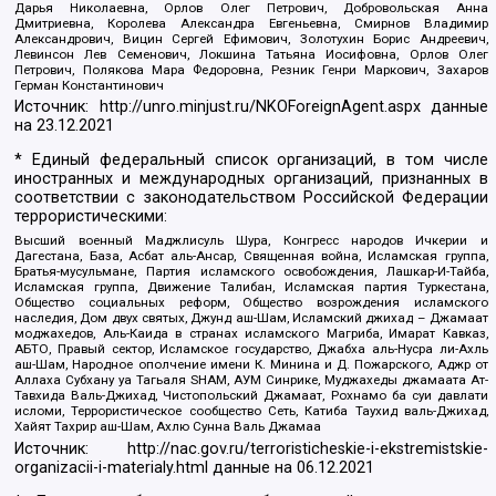
Дарья Николаевна, Орлов Олег Петрович, Добровольская Анна
Дмитриевна, Королева Александра Евгеньевна, Смирнов Владимир
Александрович, Вицин Сергей Ефимович, Золотухин Борис Андреевич,
Левинсон Лев Семенович, Локшина Татьяна Иосифовна, Орлов Олег
Петрович, Полякова Мара Федоровна, Резник Генри Маркович, Захаров
Герман Константинович
Источник:
http://unro.minjust.ru/NKOForeignAgent.aspx
данные
на
23.12.2021
* Единый федеральный список организаций, в том числе
иностранных и международных организаций, признанных в
соответствии с законодательством Российской Федерации
террористическими:
Высший военный Маджлисуль Шура, Конгресс народов Ичкерии и
Дагестана, База, Асбат аль-Ансар, Священная война, Исламская группа,
Братья-мусульмане, Партия исламского освобождения, Лашкар-И-Тайба,
Исламская группа, Движение Талибан, Исламская партия Туркестана,
Общество социальных реформ, Общество возрождения исламского
наследия, Дом двух святых, Джунд аш-Шам, Исламский джихад – Джамаат
моджахедов, Аль-Каида в странах исламского Магриба, Имарат Кавказ,
АБТО, Правый сектор, Исламское государство, Джабха аль-Нусра ли-Ахль
аш-Шам, Народное ополчение имени К. Минина и Д. Пожарского, Аджр от
Аллаха Субхану уа Тагьаля SHAM, АУМ Синрике, Муджахеды джамаата Ат-
Тавхида Валь-Джихад, Чистопольский Джамаат, Рохнамо ба суи давлати
исломи, Террористическое сообщество Сеть, Катиба Таухид валь-Джихад,
Хайят Тахрир аш-Шам, Ахлю Сунна Валь Джамаа
Источник:
http://nac.gov.ru/terroristicheskie-i-ekstremistskie-
organizacii-i-materialy.html
данные на
06.12.2021