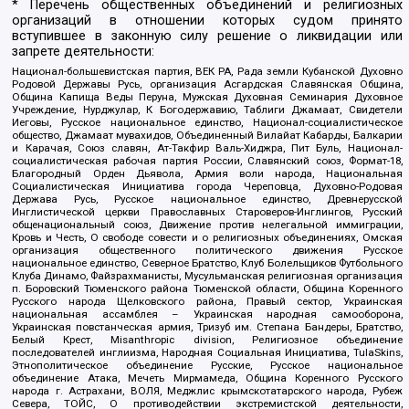
* Перечень общественных объединений и религиозных
организаций в отношении которых судом принято
вступившее в законную силу решение о ликвидации или
запрете деятельности:
Национал-большевистская партия, ВЕК РА, Рада земли Кубанской Духовно
Родовой Державы Русь, организация Асгардская Славянская Община,
Община Капища Веды Перуна, Мужская Духовная Семинария Духовное
Учреждение, Нурджулар, К Богодержавию, Таблиги Джамаат, Свидетели
Иеговы, Русское национальное единство, Национал-социалистическое
общество, Джамаат мувахидов, Объединенный Вилайат Кабарды, Балкарии
и Карачая, Союз славян, Ат-Такфир Валь-Хиджра, Пит Буль, Национал-
социалистическая рабочая партия России, Славянский союз, Формат-18,
Благородный Орден Дьявола, Армия воли народа, Национальная
Социалистическая Инициатива города Череповца, Духовно-Родовая
Держава Русь, Русское национальное единство, Древнерусской
Инглистической церкви Православных Староверов-Инглингов, Русский
общенациональный союз, Движение против нелегальной иммиграции,
Кровь и Честь, О свободе совести и о религиозных объединениях, Омская
организация общественного политического движения Русское
национальное единство, Северное Братство, Клуб Болельщиков Футбольного
Клуба Динамо, Файзрахманисты, Мусульманская религиозная организация
п. Боровский Тюменского района Тюменской области, Община Коренного
Русского народа Щелковского района, Правый сектор, Украинская
национальная ассамблея – Украинская народная самооборона,
Украинская повстанческая армия, Тризуб им. Степана Бандеры, Братство,
Белый Крест, Misanthropic division, Религиозное объединение
последователей инглиизма, Народная Социальная Инициатива, TulaSkins,
Этнополитическое объединение Русские, Русское национальное
объединение Атака, Мечеть Мирмамеда, Община Коренного Русского
народа г. Астрахани, ВОЛЯ, Меджлис крымскотатарского народа, Рубеж
Севера, ТОЙС, О противодействии экстремистской деятельности,