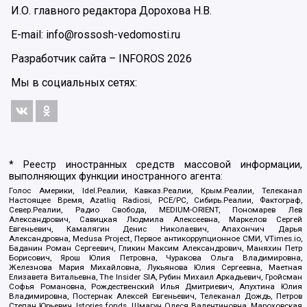
И.О. главного редактора Дорохова Н.В.
E-mail: info@rossosh-vedomosti.ru
Разработчик сайта –
INFOROS
2026
Мы в социальных сетях:
* Реестр иностранных средств массовой информации,
выполняющих функции иностранного агента:
Голос Америки, Idel.Реалии, Кавказ.Реалии, Крым.Реалии, Телеканал
Настоящее Время, Azatliq Radiosi, PCE/PC, Сибирь.Реалии, Фактограф,
Север.Реалии, Радио Свобода, MEDIUM-ORIENT, Пономарев Лев
Александрович, Савицкая Людмила Алексеевна, Маркелов Сергей
Евгеньевич, Камалягин Денис Николаевич, Апахончич Дарья
Александровна, Medusa Project, Первое антикоррупционное СМИ, VTimes.io,
Баданин Роман Сергеевич, Гликин Максим Александрович, Маняхин Петр
Борисович, Ярош Юлия Петровна, Чуракова Ольга Владимировна,
Железнова Мария Михайловна, Лукьянова Юлия Сергеевна, Маетная
Елизавета Витальевна, The Insider SIA, Рубин Михаил Аркадьевич, Гройсман
Софья Романовна, Рождественский Илья Дмитриевич, Апухтина Юлия
Владимировна, Постернак Алексей Евгеньевич, Телеканал Дождь, Петров
Степан Юрьевич, Istories fonds, Шмагун Олеся Валентиновна, Мароховская