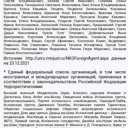
Сергей Владимирович, Беляев Сергей Иванович, Голубева Елена
Николаевна, Ганнушкина Светлана Алексеевна, Закс Елена Владимировна,
Буртина Елена Юрьевна, Гендель Людмила Залмановна, Кокорина
Екатерина Алексеевна, Шуманов Илья Вячеславович, Арапова Галина
Юрьевна, Свечников Анатолий Мариевич, Прохоров Вадим Юрьевич,
Шахова Елена Владимировна, Подузов Сергей Васильевич, Протасова
Ирина Вячеславовна, Литинский Леонид Борисович, Лукашевский Сергей
Маркович, Бахмин Вячеслав Иванович, Шабад Анатолий Ефимович, Сухих
Дарья Николаевна, Орлов Олег Петрович, Добровольская Анна
Дмитриевна, Королева Александра Евгеньевна, Смирнов Владимир
Александрович, Вицин Сергей Ефимович, Золотухин Борис Андреевич,
Левинсон Лев Семенович, Локшина Татьяна Иосифовна, Орлов Олег
Петрович, Полякова Мара Федоровна, Резник Генри Маркович, Захаров
Герман Константинович
Источник:
http://unro.minjust.ru/NKOForeignAgent.aspx
данные
на
23.12.2021
* Единый федеральный список организаций, в том числе
иностранных и международных организаций, признанных в
соответствии с законодательством Российской Федерации
террористическими:
Высший военный Маджлисуль Шура, Конгресс народов Ичкерии и
Дагестана, База, Асбат аль-Ансар, Священная война, Исламская группа,
Братья-мусульмане, Партия исламского освобождения, Лашкар-И-Тайба,
Исламская группа, Движение Талибан, Исламская партия Туркестана,
Общество социальных реформ, Общество возрождения исламского
наследия, Дом двух святых, Джунд аш-Шам, Исламский джихад – Джамаат
моджахедов, Аль-Каида в странах исламского Магриба, Имарат Кавказ,
АБТО, Правый сектор, Исламское государство, Джабха аль-Нусра ли-Ахль
аш-Шам, Народное ополчение имени К. Минина и Д. Пожарского, Аджр от