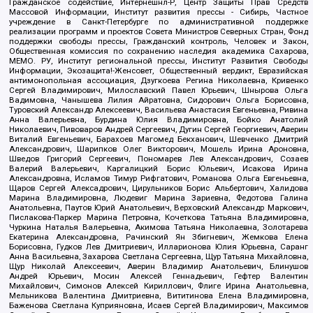
Гражданское содействие, Интернешнл-Р, Центр Защиты Прав Средств
Массовой Информации, Институт развития прессы - Сибирь, Частное
учреждение в Санкт-Петербурге по административной поддержке
реализации программ и проектов Совета Министров Северных Стран, Фонд
поддержки свободы прессы, Гражданский контроль, Человек и Закон,
Общественная комиссия по сохранению наследия академика Сахарова,
МЕМО. РУ, Институт региональной прессы, Институт Развития Свободы
Информации, Экозащита!-Женсовет, Общественный вердикт, Евразийская
антимонопольная ассоциация, Дзугкоева Регина Николаевна, Кривенко
Сергей Владимирович, Милославский Павел Юрьевич, Шнырова Ольга
Вадимовна, Чанышева Лилия Айратовна, Сидорович Ольга Борисовна,
Туровский Александр Алексеевич, Васильева Анастасия Евгеньевна, Ривина
Анна Валерьевна, Бурдина Юлия Владимировна, Бойко Анатолий
Николаевич, Пивоваров Андрей Сергеевич, Дугин Сергей Георгиевич, Аверин
Виталий Евгеньевич, Барахоев Магомед Бекханович, Шевченко Дмитрий
Александрович, Шарипков Олег Викторович, Мошель Ирина Ароновна,
Шведов Григорий Сергеевич, Пономарев Лев Александрович, Созаев
Валерий Валерьевич, Каргалицкий Борис Юльевич, Исакова Ирина
Александровна, Исламов Тимур Рифгатович, Романова Ольга Евгеньевна,
Щаров Сергей Алексадрович, Цирульников Борис Альбертович, Халидова
Марина Владимировна, Людевиг Марина Зариевна, Федотова Галина
Анатольевна, Паутов Юрий Анатольевич, Верховский Александр Маркович,
Пислакова-Паркер Марина Петровна, Кочеткова Татьяна Владимировна,
Чуркина Наталья Валерьевна, Акимова Татьяна Николаевна, Золотарева
Екатерина Александровна, Рачинский Ян Збигневич, Жемкова Елена
Борисовна, Гудков Лев Дмитриевич, Илларионова Юлия Юрьевна, Саранг
Анна Васильевна, Захарова Светлана Сергеевна, Щур Татьяна Михайловна,
Щур Николай Алексеевич, Аверин Владимир Анатольевич, Блинушов
Андрей Юрьевич, Мосин Алексей Геннадьевич, Гефтер Валентин
Михайлович, Симонов Алексей Кириллович, Флиге Ирина Анатольевна,
Мельникова Валентина Дмитриевна, Вититинова Елена Владимировна,
Баженова Светлана Куприяновна, Исаев Сергей Владимирович, Максимов