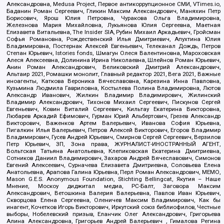
Александровна, Medusa Project, Первое антикоррупционное СМИ, VTimes.io,
Баданин Роман Сергеевич, Гликин Максим Александрович, Маняхин Петр
Борисович, Ярош Юлия Петровна, Чуракова Ольга Владимировна,
Железнова Мария Михайловна, Лукьянова Юлия Сергеевна, Маетная
Елизавета Витальевна, The Insider SIA, Рубин Михаил Аркадьевич, Гройсман
Софья Романовна, Рождественский Илья Дмитриевич, Апухтина Юлия
Владимировна, Постернак Алексей Евгеньевич, Телеканал Дождь, Петров
Степан Юрьевич, Istories fonds, Шмагун Олеся Валентиновна, Мароховская
Алеся Алексеевна, Долинина Ирина Николаевна, Шлейнов Роман Юрьевич,
Анин Роман Александрович, Великовский Дмитрий Александрович,
Альтаир 2021, Ромашки монолит, Главный редактор 2021, Вега 2021, Важные
иноагенты, Каткова Вероника Вячеславовна, Карезина Инна Павловна,
Кузьмина Людмила Гавриловна, Костылева Полина Владимировна, Лютов
Александр Иванович, Жилкин Владимир Владимирович, Жилинский
Владимир Александрович, Тихонов Михаил Сергеевич, Пискунов Сергей
Евгеньевич, Ковин Виталий Сергеевич, Кильтау Екатерина Викторовна,
Любарев Аркадий Ефимович, Гурман Юрий Альбертович, Грезев Александр
Викторович, Важенков Артем Валерьевич, Иванова София Юрьевна,
Пигалкин Илья Валерьевич, Петров Алексей Викторович, Егоров Владимир
Владимирович, Гусев Андрей Юрьевич, Смирнов Сергей Сергеевич, Верзилов
Петр Юрьевич, ЗП, Зона права, ЖУРНАЛИСТ-ИНОСТРАННЫЙ АГЕНТ,
Вольтская Татьяна Анатольевна, Клепиковская Екатерина Дмитриевна,
Сотников Даниил Владимирович, Захаров Андрей Вячеславович, Симонов
Евгений Алексеевич, Сурначева Елизавета Дмитриевна, Соловьева Елена
Анатольевна, Арапова Галина Юрьевна, Перл Роман Александрович, МЕМО,
Mason G.E.S. Anonymous Foundation, Stichting Bellingcat, Якутия – Наше
Мнение, Москоу диджитал медиа, РС-Балт, Заговора Максим
Александрович, Ветошкина Валерия Валерьевна, Павлов Иван Юрьевич,
Скворцова Елена Сергеевна, Оленичев Максим Владимирович, Как бы
инагент, Кочетков Игорь Викторович, Иркутский союз библиофилов, Честные
выборы, Нобелевский призыв, Еланчик Олег Александрович, Григорьева
Алина Александровна, Григорьев Андрей Валерьевич , Гималова Регина