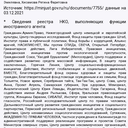
Эмилевна, Хисамова Регина Фаритовна
Источник:
https://minjust.gov.ru/ru/documents/7755/
данные на
03.12.2021
* Сведения реестра НКО, выполняющих функции
иностранного агента:
Гражданин.Армия.Право, Нижегородский центр немецкой и европейской
культуры, Центр гендерных исследований, Фонд защиты прав граждан Штаб,
Институт права и публичной политики, Фонд борьбы с коррупцией, Альянс
врачей, НАСИЛИЮ.НЕТ, Мы против СПИДа, СВЕЧА, Открытый Петербург,
Гуманитарное действие, Лига Избирателей, Правовая инициатива,
Гражданская инициатива против экологической преступности,
Гражданский Союз, "Хасдей Ерушалаим" (Милосердие), Центр поддержки и
содействия развитию средств массовой информации, В защиту прав
заключенных, Горячая Линия, Центр социально-информационных
инициатив Действие, Институт глобализации и социальных движений,
ВМЕСТЕ, Благотворительный фонд охраны здоровья и защиты прав
граждан, Благотворительный фонд помощи осужденным и их семьям, Фонд
Тольятти, Новое время, Серебряная тайга, Так-Так-Так, центр Сова, центр
Анна, Проект Апрель, Самарская губерния, Эра здоровья, Мемориал,
Аналитический Центр Юрия Левады, Издательство Парк Гагарина, Фонд
содействия имени Андрея Рылькова, Сфера, Уральская правозащитная
группа, Женщины Евразии, СИБАЛЬТ, Институт прав человека, Фонд защиты
гласности, Российский исследовательский центр по правам человека,
Дальневосточный центр развития гражданских инициатив и социального
партнерства, Пермский региональный правозащитный центр, Гражданское
действие, Центр независимых социологических исследований, Сутяжник,
АКАДЕМИЯ ПО ПРАВАМ ЧЕЛОВЕКА, Частное учреждение в Калининграде по
административной поддержке реализации программ и проектов Совета
Министров северных стран, Центр развития некоммерческих организаций,