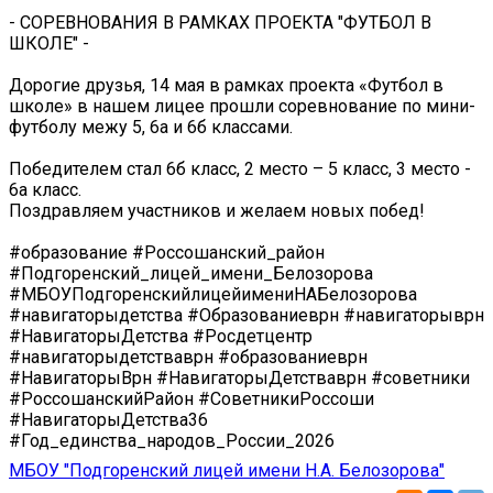
- СОРЕВНОВАНИЯ В РАМКАХ ПРОЕКТА "ФУТБОЛ В
ШКОЛЕ" -
Дорогие друзья, 14 мая в рамках проекта «Футбол в
школе» в нашем лицее прошли соревнование по мини-
футболу межу 5, 6а и 6б классами.
Победителем стал 6б класс, 2 место – 5 класс, 3 место -
6а класс.
Поздравляем участников и желаем новых побед!
#образование #Россошанский_район
#Подгоренский_лицей_имени_Белозорова
#МБОУПодгоренскийлицейимениНАБелозорова
#навигаторыдетства #Образованиеврн #навигаторыврн
#НавигаторыДетства #Росдетцентр
#навигаторыдетстваврн #образованиеврн
#НавигаторыВрн #НавигаторыДетстваврн #советники
#РоссошанскийРайон #СоветникиРоссоши
#НавигаторыДетства36
#Год_единства_народов_России_2026
МБОУ "Подгоренский лицей имени Н.А. Белозорова"