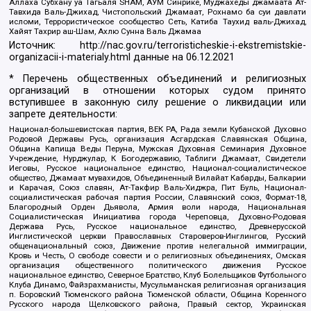
Аллаха Субхану уа Тагьаля SHAM, АУМ Синрике, Муджахеды джамаата Ат-
Тавхида Валь-Джихад, Чистопольский Джамаат, Рохнамо ба суи давлати
исломи, Террористическое сообщество Сеть, Катиба Таухид валь-Джихад,
Хайят Тахрир аш-Шам, Ахлю Сунна Валь Джамаа
Источник:
http://nac.gov.ru/terroristicheskie-i-ekstremistskie-
organizacii-i-materialy.html
данные на
06.12.2021
* Перечень общественных объединений и религиозных
организаций в отношении которых судом принято
вступившее в законную силу решение о ликвидации или
запрете деятельности:
Национал-большевистская партия, ВЕК РА, Рада земли Кубанской Духовно
Родовой Державы Русь, организация Асгардская Славянская Община,
Община Капища Веды Перуна, Мужская Духовная Семинария Духовное
Учреждение, Нурджулар, К Богодержавию, Таблиги Джамаат, Свидетели
Иеговы, Русское национальное единство, Национал-социалистическое
общество, Джамаат мувахидов, Объединенный Вилайат Кабарды, Балкарии
и Карачая, Союз славян, Ат-Такфир Валь-Хиджра, Пит Буль, Национал-
социалистическая рабочая партия России, Славянский союз, Формат-18,
Благородный Орден Дьявола, Армия воли народа, Национальная
Социалистическая Инициатива города Череповца, Духовно-Родовая
Держава Русь, Русское национальное единство, Древнерусской
Инглистической церкви Православных Староверов-Инглингов, Русский
общенациональный союз, Движение против нелегальной иммиграции,
Кровь и Честь, О свободе совести и о религиозных объединениях, Омская
организация общественного политического движения Русское
национальное единство, Северное Братство, Клуб Болельщиков Футбольного
Клуба Динамо, Файзрахманисты, Мусульманская религиозная организация
п. Боровский Тюменского района Тюменской области, Община Коренного
Русского народа Щелковского района, Правый сектор, Украинская