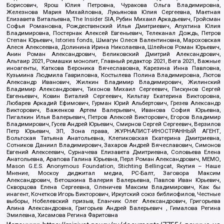
Борисович, Ярош Юлия Петровна, Чуракова Ольга Владимировна,
Железнова Мария Михайловна, Лукьянова Юлия Сергеевна, Маетная
Елизавета Витальевна, The Insider SIA, Рубин Михаил Аркадьевич, Гройсман
Софья Романовна, Рождественский Илья Дмитриевич, Апухтина Юлия
Владимировна, Постернак Алексей Евгеньевич, Телеканал Дождь, Петров
Степан Юрьевич, Istories fonds, Шмагун Олеся Валентиновна, Мароховская
Алеся Алексеевна, Долинина Ирина Николаевна, Шлейнов Роман Юрьевич,
Анин Роман Александрович, Великовский Дмитрий Александрович,
Альтаир 2021, Ромашки монолит, Главный редактор 2021, Вега 2021, Важные
иноагенты, Каткова Вероника Вячеславовна, Карезина Инна Павловна,
Кузьмина Людмила Гавриловна, Костылева Полина Владимировна, Лютов
Александр Иванович, Жилкин Владимир Владимирович, Жилинский
Владимир Александрович, Тихонов Михаил Сергеевич, Пискунов Сергей
Евгеньевич, Ковин Виталий Сергеевич, Кильтау Екатерина Викторовна,
Любарев Аркадий Ефимович, Гурман Юрий Альбертович, Грезев Александр
Викторович, Важенков Артем Валерьевич, Иванова София Юрьевна,
Пигалкин Илья Валерьевич, Петров Алексей Викторович, Егоров Владимир
Владимирович, Гусев Андрей Юрьевич, Смирнов Сергей Сергеевич, Верзилов
Петр Юрьевич, ЗП, Зона права, ЖУРНАЛИСТ-ИНОСТРАННЫЙ АГЕНТ,
Вольтская Татьяна Анатольевна, Клепиковская Екатерина Дмитриевна,
Сотников Даниил Владимирович, Захаров Андрей Вячеславович, Симонов
Евгений Алексеевич, Сурначева Елизавета Дмитриевна, Соловьева Елена
Анатольевна, Арапова Галина Юрьевна, Перл Роман Александрович, МЕМО,
Mason G.E.S. Anonymous Foundation, Stichting Bellingcat, Якутия – Наше
Мнение, Москоу диджитал медиа, РС-Балт, Заговора Максим
Александрович, Ветошкина Валерия Валерьевна, Павлов Иван Юрьевич,
Скворцова Елена Сергеевна, Оленичев Максим Владимирович, Как бы
инагент, Кочетков Игорь Викторович, Иркутский союз библиофилов, Честные
выборы, Нобелевский призыв, Еланчик Олег Александрович, Григорьева
Алина Александровна, Григорьев Андрей Валерьевич , Гималова Регина
Эмилевна, Хисамова Регина Фаритовна