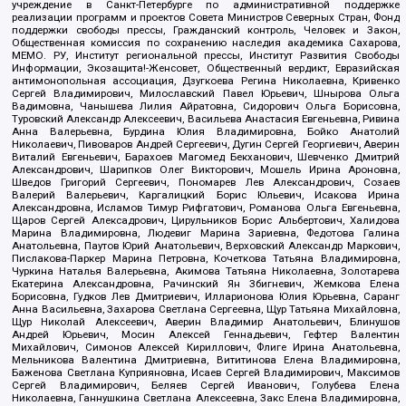
учреждение в Санкт-Петербурге по административной поддержке
реализации программ и проектов Совета Министров Северных Стран, Фонд
поддержки свободы прессы, Гражданский контроль, Человек и Закон,
Общественная комиссия по сохранению наследия академика Сахарова,
МЕМО. РУ, Институт региональной прессы, Институт Развития Свободы
Информации, Экозащита!-Женсовет, Общественный вердикт, Евразийская
антимонопольная ассоциация, Дзугкоева Регина Николаевна, Кривенко
Сергей Владимирович, Милославский Павел Юрьевич, Шнырова Ольга
Вадимовна, Чанышева Лилия Айратовна, Сидорович Ольга Борисовна,
Туровский Александр Алексеевич, Васильева Анастасия Евгеньевна, Ривина
Анна Валерьевна, Бурдина Юлия Владимировна, Бойко Анатолий
Николаевич, Пивоваров Андрей Сергеевич, Дугин Сергей Георгиевич, Аверин
Виталий Евгеньевич, Барахоев Магомед Бекханович, Шевченко Дмитрий
Александрович, Шарипков Олег Викторович, Мошель Ирина Ароновна,
Шведов Григорий Сергеевич, Пономарев Лев Александрович, Созаев
Валерий Валерьевич, Каргалицкий Борис Юльевич, Исакова Ирина
Александровна, Исламов Тимур Рифгатович, Романова Ольга Евгеньевна,
Щаров Сергей Алексадрович, Цирульников Борис Альбертович, Халидова
Марина Владимировна, Людевиг Марина Зариевна, Федотова Галина
Анатольевна, Паутов Юрий Анатольевич, Верховский Александр Маркович,
Пислакова-Паркер Марина Петровна, Кочеткова Татьяна Владимировна,
Чуркина Наталья Валерьевна, Акимова Татьяна Николаевна, Золотарева
Екатерина Александровна, Рачинский Ян Збигневич, Жемкова Елена
Борисовна, Гудков Лев Дмитриевич, Илларионова Юлия Юрьевна, Саранг
Анна Васильевна, Захарова Светлана Сергеевна, Щур Татьяна Михайловна,
Щур Николай Алексеевич, Аверин Владимир Анатольевич, Блинушов
Андрей Юрьевич, Мосин Алексей Геннадьевич, Гефтер Валентин
Михайлович, Симонов Алексей Кириллович, Флиге Ирина Анатольевна,
Мельникова Валентина Дмитриевна, Вититинова Елена Владимировна,
Баженова Светлана Куприяновна, Исаев Сергей Владимирович, Максимов
Сергей Владимирович, Беляев Сергей Иванович, Голубева Елена
Николаевна, Ганнушкина Светлана Алексеевна, Закс Елена Владимировна,