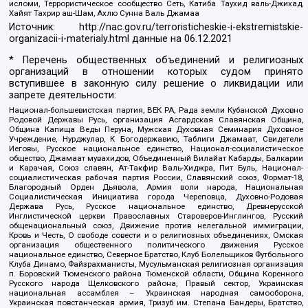
исломи, Террористическое сообщество Сеть, Катиба Таухид валь-Джихад,
Хайят Тахрир аш-Шам, Ахлю Сунна Валь Джамаа
Источник:
http://nac.gov.ru/terroristicheskie-i-ekstremistskie-
organizacii-i-materialy.html
данные на
06.12.2021
* Перечень общественных объединений и религиозных
организаций в отношении которых судом принято
вступившее в законную силу решение о ликвидации или
запрете деятельности:
Национал-большевистская партия, ВЕК РА, Рада земли Кубанской Духовно
Родовой Державы Русь, организация Асгардская Славянская Община,
Община Капища Веды Перуна, Мужская Духовная Семинария Духовное
Учреждение, Нурджулар, К Богодержавию, Таблиги Джамаат, Свидетели
Иеговы, Русское национальное единство, Национал-социалистическое
общество, Джамаат мувахидов, Объединенный Вилайат Кабарды, Балкарии
и Карачая, Союз славян, Ат-Такфир Валь-Хиджра, Пит Буль, Национал-
социалистическая рабочая партия России, Славянский союз, Формат-18,
Благородный Орден Дьявола, Армия воли народа, Национальная
Социалистическая Инициатива города Череповца, Духовно-Родовая
Держава Русь, Русское национальное единство, Древнерусской
Инглистической церкви Православных Староверов-Инглингов, Русский
общенациональный союз, Движение против нелегальной иммиграции,
Кровь и Честь, О свободе совести и о религиозных объединениях, Омская
организация общественного политического движения Русское
национальное единство, Северное Братство, Клуб Болельщиков Футбольного
Клуба Динамо, Файзрахманисты, Мусульманская религиозная организация
п. Боровский Тюменского района Тюменской области, Община Коренного
Русского народа Щелковского района, Правый сектор, Украинская
национальная ассамблея – Украинская народная самооборона,
Украинская повстанческая армия, Тризуб им. Степана Бандеры, Братство,