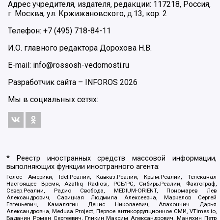
Адрес учредителя, издателя, редакции: 117218, Россия,
г. Москва, ул. Кржижановского, д.13, кор. 2
Телефон: +7 (495) 718-84-11
И.О. главного редактора Дорохова Н.В.
E-mail: info@rossosh-vedomosti.ru
Разработчик сайта –
INFOROS
2026
Мы в социальных сетях:
* Реестр иностранных средств массовой информации,
выполняющих функции иностранного агента:
Голос Америки, Idel.Реалии, Кавказ.Реалии, Крым.Реалии, Телеканал
Настоящее Время, Azatliq Radiosi, PCE/PC, Сибирь.Реалии, Фактограф,
Север.Реалии, Радио Свобода, MEDIUM-ORIENT, Пономарев Лев
Александрович, Савицкая Людмила Алексеевна, Маркелов Сергей
Евгеньевич, Камалягин Денис Николаевич, Апахончич Дарья
Александровна, Medusa Project, Первое антикоррупционное СМИ, VTimes.io,
Баданин Роман Сергеевич, Гликин Максим Александрович, Маняхин Петр