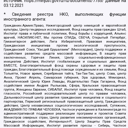
Источник:
https://minjust.gov.ru/ru/documents/7755/
данные на
03.12.2021
* Сведения реестра НКО, выполняющих функции
иностранного агента:
Гражданин.Армия.Право, Нижегородский центр немецкой и европейской
культуры, Центр гендерных исследований, Фонд защиты прав граждан Штаб,
Институт права и публичной политики, Фонд борьбы с коррупцией, Альянс
врачей, НАСИЛИЮ.НЕТ, Мы против СПИДа, СВЕЧА, Открытый Петербург,
Гуманитарное действие, Лига Избирателей, Правовая инициатива,
Гражданская инициатива против экологической преступности,
Гражданский Союз, "Хасдей Ерушалаим" (Милосердие), Центр поддержки и
содействия развитию средств массовой информации, В защиту прав
заключенных, Горячая Линия, Центр социально-информационных
инициатив Действие, Институт глобализации и социальных движений,
ВМЕСТЕ, Благотворительный фонд охраны здоровья и защиты прав
граждан, Благотворительный фонд помощи осужденным и их семьям, Фонд
Тольятти, Новое время, Серебряная тайга, Так-Так-Так, центр Сова, центр
Анна, Проект Апрель, Самарская губерния, Эра здоровья, Мемориал,
Аналитический Центр Юрия Левады, Издательство Парк Гагарина, Фонд
содействия имени Андрея Рылькова, Сфера, Уральская правозащитная
группа, Женщины Евразии, СИБАЛЬТ, Институт прав человека, Фонд защиты
гласности, Российский исследовательский центр по правам человека,
Дальневосточный центр развития гражданских инициатив и социального
партнерства, Пермский региональный правозащитный центр, Гражданское
действие, Центр независимых социологических исследований, Сутяжник,
АКАДЕМИЯ ПО ПРАВАМ ЧЕЛОВЕКА, Частное учреждение в Калининграде по
административной поддержке реализации программ и проектов Совета
Министров северных стран, Центр развития некоммерческих организаций,
Гражданское содействие, Интернешнл-Р, Центр Защиты Прав Средств
Массовой Информации, Институт развития прессы - Сибирь, Частное