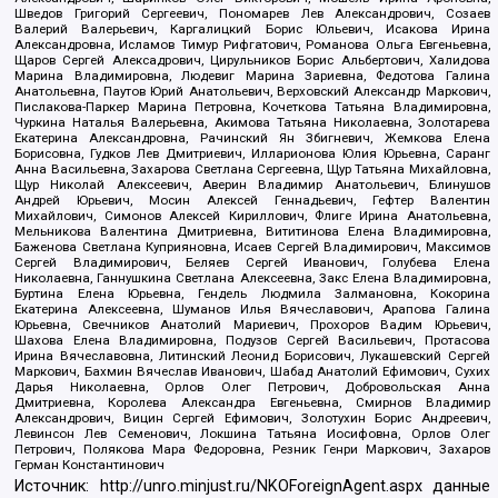
Шведов Григорий Сергеевич, Пономарев Лев Александрович, Созаев
Валерий Валерьевич, Каргалицкий Борис Юльевич, Исакова Ирина
Александровна, Исламов Тимур Рифгатович, Романова Ольга Евгеньевна,
Щаров Сергей Алексадрович, Цирульников Борис Альбертович, Халидова
Марина Владимировна, Людевиг Марина Зариевна, Федотова Галина
Анатольевна, Паутов Юрий Анатольевич, Верховский Александр Маркович,
Пислакова-Паркер Марина Петровна, Кочеткова Татьяна Владимировна,
Чуркина Наталья Валерьевна, Акимова Татьяна Николаевна, Золотарева
Екатерина Александровна, Рачинский Ян Збигневич, Жемкова Елена
Борисовна, Гудков Лев Дмитриевич, Илларионова Юлия Юрьевна, Саранг
Анна Васильевна, Захарова Светлана Сергеевна, Щур Татьяна Михайловна,
Щур Николай Алексеевич, Аверин Владимир Анатольевич, Блинушов
Андрей Юрьевич, Мосин Алексей Геннадьевич, Гефтер Валентин
Михайлович, Симонов Алексей Кириллович, Флиге Ирина Анатольевна,
Мельникова Валентина Дмитриевна, Вититинова Елена Владимировна,
Баженова Светлана Куприяновна, Исаев Сергей Владимирович, Максимов
Сергей Владимирович, Беляев Сергей Иванович, Голубева Елена
Николаевна, Ганнушкина Светлана Алексеевна, Закс Елена Владимировна,
Буртина Елена Юрьевна, Гендель Людмила Залмановна, Кокорина
Екатерина Алексеевна, Шуманов Илья Вячеславович, Арапова Галина
Юрьевна, Свечников Анатолий Мариевич, Прохоров Вадим Юрьевич,
Шахова Елена Владимировна, Подузов Сергей Васильевич, Протасова
Ирина Вячеславовна, Литинский Леонид Борисович, Лукашевский Сергей
Маркович, Бахмин Вячеслав Иванович, Шабад Анатолий Ефимович, Сухих
Дарья Николаевна, Орлов Олег Петрович, Добровольская Анна
Дмитриевна, Королева Александра Евгеньевна, Смирнов Владимир
Александрович, Вицин Сергей Ефимович, Золотухин Борис Андреевич,
Левинсон Лев Семенович, Локшина Татьяна Иосифовна, Орлов Олег
Петрович, Полякова Мара Федоровна, Резник Генри Маркович, Захаров
Герман Константинович
Источник:
http://unro.minjust.ru/NKOForeignAgent.aspx
данные