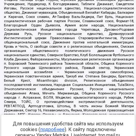
Учреждение, Нурджулар, К Богодержавию, Таблиги Джамаат, Свидетели
Иеговы, Русское национальное единство, Национал-социалистическое
общество, Джамаат мувахидов, Объединенный Вилайат Кабарды, Балкарии
и Карачая, Союз славян, Ат-Такфир Валь-Хиджра, Пит Буль, Национал-
социалистическая рабочая партия России, Славянский союз, Формат-18,
Благородный Орден Дьявола, Армия воли народа, Национальная
Социалистическая Инициатива города Череповца, Духовно-Родовая
Держава Русь, Русское национальное единство, Древнерусской
Инглистической церкви Православных Староверов-Инглингов, Русский
общенациональный союз, Движение против нелегальной иммиграции,
Кровь и Честь, О свободе совести и о религиозных объединениях, Омская
организация общественного политического движения Русское
национальное единство, Северное Братство, Клуб Болельщиков Футбольного
Клуба Динамо, Файзрахманисты, Мусульманская религиозная организация
п. Боровский Тюменского района Тюменской области, Община Коренного
Русского народа Щелковского района, Правый сектор, Украинская
национальная ассамблея – Украинская народная самооборона,
Украинская повстанческая армия, Тризуб им. Степана Бандеры, Братство,
Белый Крест, Misanthropic division, Религиозное объединение
последователей инглиизма, Народная Социальная Инициатива, TulaSkins,
Этнополитическое объединение Русские, Русское национальное
объединение Атака, Мечеть Мирмамеда, Община Коренного Русского
народа г. Астрахани, ВОЛЯ, Меджлис крымскотатарского народа, Рубеж
Севера, ТОЙС, О противодействии экстремистской деятельности,
РЕВТАТПОД, Артподготовка, Штольц, В честь иконы Божией Матери
Державная, Сектор 16, Независимость, Фирма, Молодежная правозащитная
группа МПГ, Курсом Правды и Единения, Каракольская инициативная
группа, Автоград Крю, Союз Славянских Сил Руси, Алля-Аят,
Благотворительный пансионат Ак Умут, Русская республика Русь,
Для повышения удобства сайта мы используем
Арестантское уголовное единство, Башкорт, Нация и свобода, W.H.С., Фалунь
cookies (
подробнее
). К сайту подключены
Дафа, Иртыш Ultras, Русский Патриотический клуб-Новокузнецк/РПК,
сервисы Yandex.Metrika, LiveInternet, top.mail.ru,
Сибирский державный союз, Фонд борьбы с коррупцией, Фонд защиты прав