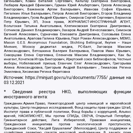
Евгеньевич, Ковин Виталий Сергеевич, Кильтау Екатерина Викторовна,
Любарев Аркадий Ефимович, Гурман Юрий Альбертович, Грезев Александр
Викторович, Важенков Артем Валерьевич, Иванова София Юрьевна,
Пигалкин Илья Валерьевич, Петров Алексей Викторович, Егоров Владимир
Владимирович, Гусев Андрей Юрьевич, Смирнов Сергей Сергеевич, Верзилов
Петр Юрьевич, ЗП, Зона права, ЖУРНАЛИСТ-ИНОСТРАННЫЙ АГЕНТ,
Вольтская Татьяна Анатольевна, Клепиковская Екатерина Дмитриевна,
Сотников Даниил Владимирович, Захаров Андрей Вячеславович, Симонов
Евгений Алексеевич, Сурначева Елизавета Дмитриевна, Соловьева Елена
Анатольевна, Арапова Галина Юрьевна, Перл Роман Александрович, МЕМО,
Mason G.E.S. Anonymous Foundation, Stichting Bellingcat, Якутия – Наше
Мнение, Москоу диджитал медиа, РС-Балт, Заговора Максим
Александрович, Ветошкина Валерия Валерьевна, Павлов Иван Юрьевич,
Скворцова Елена Сергеевна, Оленичев Максим Владимирович, Как бы
инагент, Кочетков Игорь Викторович, Иркутский союз библиофилов, Честные
выборы, Нобелевский призыв, Еланчик Олег Александрович, Григорьева
Алина Александровна, Григорьев Андрей Валерьевич , Гималова Регина
Эмилевна, Хисамова Регина Фаритовна
Источник:
https://minjust.gov.ru/ru/documents/7755/
данные на
03.12.2021
* Сведения реестра НКО, выполняющих функции
иностранного агента:
Гражданин.Армия.Право, Нижегородский центр немецкой и европейской
культуры, Центр гендерных исследований, Фонд защиты прав граждан Штаб,
Институт права и публичной политики, Фонд борьбы с коррупцией, Альянс
врачей, НАСИЛИЮ.НЕТ, Мы против СПИДа, СВЕЧА, Открытый Петербург,
Гуманитарное действие, Лига Избирателей, Правовая инициатива,
Гражданская инициатива против экологической преступности,
Гражданский Союз, "Хасдей Ерушалаим" (Милосердие), Центр поддержки и
содействия развитию средств массовой информации, В защиту прав