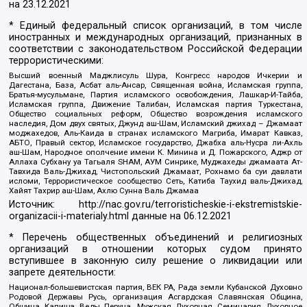
на
23.12.2021
* Единый федеральный список организаций, в том числе
иностранных и международных организаций, признанных в
соответствии с законодательством Российской Федерации
террористическими:
Высший военный Маджлисуль Шура, Конгресс народов Ичкерии и
Дагестана, База, Асбат аль-Ансар, Священная война, Исламская группа,
Братья-мусульмане, Партия исламского освобождения, Лашкар-И-Тайба,
Исламская группа, Движение Талибан, Исламская партия Туркестана,
Общество социальных реформ, Общество возрождения исламского
наследия, Дом двух святых, Джунд аш-Шам, Исламский джихад – Джамаат
моджахедов, Аль-Каида в странах исламского Магриба, Имарат Кавказ,
АБТО, Правый сектор, Исламское государство, Джабха аль-Нусра ли-Ахль
аш-Шам, Народное ополчение имени К. Минина и Д. Пожарского, Аджр от
Аллаха Субхану уа Тагьаля SHAM, АУМ Синрике, Муджахеды джамаата Ат-
Тавхида Валь-Джихад, Чистопольский Джамаат, Рохнамо ба суи давлати
исломи, Террористическое сообщество Сеть, Катиба Таухид валь-Джихад,
Хайят Тахрир аш-Шам, Ахлю Сунна Валь Джамаа
Источник:
http://nac.gov.ru/terroristicheskie-i-ekstremistskie-
organizacii-i-materialy.html
данные на
06.12.2021
* Перечень общественных объединений и религиозных
организаций в отношении которых судом принято
вступившее в законную силу решение о ликвидации или
запрете деятельности:
Национал-большевистская партия, ВЕК РА, Рада земли Кубанской Духовно
Родовой Державы Русь, организация Асгардская Славянская Община,
Община Капища Веды Перуна, Мужская Духовная Семинария Духовное