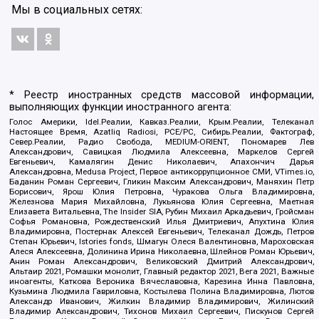
Мы в социальных сетях:
* Реестр иностранных средств массовой информации,
выполняющих функции иностранного агента:
Голос Америки, Idel.Реалии, Кавказ.Реалии, Крым.Реалии, Телеканал
Настоящее Время, Azatliq Radiosi, PCE/PC, Сибирь.Реалии, Фактограф,
Север.Реалии, Радио Свобода, MEDIUM-ORIENT, Пономарев Лев
Александрович, Савицкая Людмила Алексеевна, Маркелов Сергей
Евгеньевич, Камалягин Денис Николаевич, Апахончич Дарья
Александровна, Medusa Project, Первое антикоррупционное СМИ, VTimes.io,
Баданин Роман Сергеевич, Гликин Максим Александрович, Маняхин Петр
Борисович, Ярош Юлия Петровна, Чуракова Ольга Владимировна,
Железнова Мария Михайловна, Лукьянова Юлия Сергеевна, Маетная
Елизавета Витальевна, The Insider SIA, Рубин Михаил Аркадьевич, Гройсман
Софья Романовна, Рождественский Илья Дмитриевич, Апухтина Юлия
Владимировна, Постернак Алексей Евгеньевич, Телеканал Дождь, Петров
Степан Юрьевич, Istories fonds, Шмагун Олеся Валентиновна, Мароховская
Алеся Алексеевна, Долинина Ирина Николаевна, Шлейнов Роман Юрьевич,
Анин Роман Александрович, Великовский Дмитрий Александрович,
Альтаир 2021, Ромашки монолит, Главный редактор 2021, Вега 2021, Важные
иноагенты, Каткова Вероника Вячеславовна, Карезина Инна Павловна,
Кузьмина Людмила Гавриловна, Костылева Полина Владимировна, Лютов
Александр Иванович, Жилкин Владимир Владимирович, Жилинский
Владимир Александрович, Тихонов Михаил Сергеевич, Пискунов Сергей