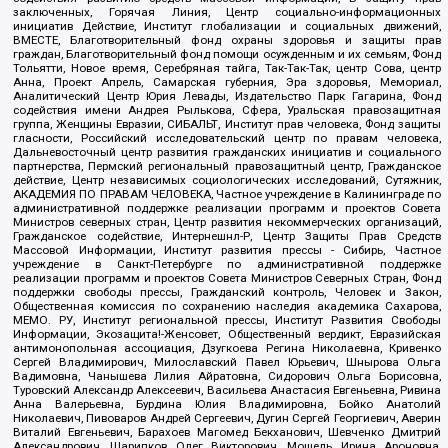
заключенных, Горячая Линия, Центр социально-информационных
инициатив Действие, Институт глобализации и социальных движений,
ВМЕСТЕ, Благотворительный фонд охраны здоровья и защиты прав
граждан, Благотворительный фонд помощи осужденным и их семьям, Фонд
Тольятти, Новое время, Серебряная тайга, Так-Так-Так, центр Сова, центр
Анна, Проект Апрель, Самарская губерния, Эра здоровья, Мемориал,
Аналитический Центр Юрия Левады, Издательство Парк Гагарина, Фонд
содействия имени Андрея Рылькова, Сфера, Уральская правозащитная
группа, Женщины Евразии, СИБАЛЬТ, Институт прав человека, Фонд защиты
гласности, Российский исследовательский центр по правам человека,
Дальневосточный центр развития гражданских инициатив и социального
партнерства, Пермский региональный правозащитный центр, Гражданское
действие, Центр независимых социологических исследований, Сутяжник,
АКАДЕМИЯ ПО ПРАВАМ ЧЕЛОВЕКА, Частное учреждение в Калининграде по
административной поддержке реализации программ и проектов Совета
Министров северных стран, Центр развития некоммерческих организаций,
Гражданское содействие, Интернешнл-Р, Центр Защиты Прав Средств
Массовой Информации, Институт развития прессы - Сибирь, Частное
учреждение в Санкт-Петербурге по административной поддержке
реализации программ и проектов Совета Министров Северных Стран, Фонд
поддержки свободы прессы, Гражданский контроль, Человек и Закон,
Общественная комиссия по сохранению наследия академика Сахарова,
МЕМО. РУ, Институт региональной прессы, Институт Развития Свободы
Информации, Экозащита!-Женсовет, Общественный вердикт, Евразийская
антимонопольная ассоциация, Дзугкоева Регина Николаевна, Кривенко
Сергей Владимирович, Милославский Павел Юрьевич, Шнырова Ольга
Вадимовна, Чанышева Лилия Айратовна, Сидорович Ольга Борисовна,
Туровский Александр Алексеевич, Васильева Анастасия Евгеньевна, Ривина
Анна Валерьевна, Бурдина Юлия Владимировна, Бойко Анатолий
Николаевич, Пивоваров Андрей Сергеевич, Дугин Сергей Георгиевич, Аверин
Виталий Евгеньевич, Барахоев Магомед Бекханович, Шевченко Дмитрий
Александрович, Шарипков Олег Викторович, Мошель Ирина Ароновна,