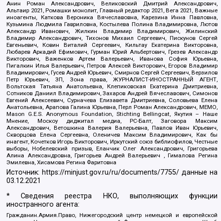
Анин Роман Александрович, Великовский Дмитрий Александрович,
Альтаир 2021, Ромашки монолит, Главный редактор 2021, Вега 2021, Важные
иноагенты, Каткова Вероника Вячеславовна, Карезина Инна Павловна,
Кузьмина Людмила Гавриловна, Костылева Полина Владимировна, Лютов
Александр Иванович, Жилкин Владимир Владимирович, Жилинский
Владимир Александрович, Тихонов Михаил Сергеевич, Пискунов Сергей
Евгеньевич, Ковин Виталий Сергеевич, Кильтау Екатерина Викторовна,
Любарев Аркадий Ефимович, Гурман Юрий Альбертович, Грезев Александр
Викторович, Важенков Артем Валерьевич, Иванова София Юрьевна,
Пигалкин Илья Валерьевич, Петров Алексей Викторович, Егоров Владимир
Владимирович, Гусев Андрей Юрьевич, Смирнов Сергей Сергеевич, Верзилов
Петр Юрьевич, ЗП, Зона права, ЖУРНАЛИСТ-ИНОСТРАННЫЙ АГЕНТ,
Вольтская Татьяна Анатольевна, Клепиковская Екатерина Дмитриевна,
Сотников Даниил Владимирович, Захаров Андрей Вячеславович, Симонов
Евгений Алексеевич, Сурначева Елизавета Дмитриевна, Соловьева Елена
Анатольевна, Арапова Галина Юрьевна, Перл Роман Александрович, МЕМО,
Mason G.E.S. Anonymous Foundation, Stichting Bellingcat, Якутия – Наше
Мнение, Москоу диджитал медиа, РС-Балт, Заговора Максим
Александрович, Ветошкина Валерия Валерьевна, Павлов Иван Юрьевич,
Скворцова Елена Сергеевна, Оленичев Максим Владимирович, Как бы
инагент, Кочетков Игорь Викторович, Иркутский союз библиофилов, Честные
выборы, Нобелевский призыв, Еланчик Олег Александрович, Григорьева
Алина Александровна, Григорьев Андрей Валерьевич , Гималова Регина
Эмилевна, Хисамова Регина Фаритовна
Источник:
https://minjust.gov.ru/ru/documents/7755/
данные на
03.12.2021
* Сведения реестра НКО, выполняющих функции
иностранного агента:
Гражданин.Армия.Право, Нижегородский центр немецкой и европейской