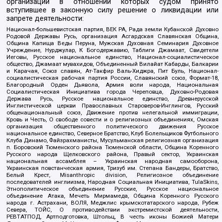
организаций в отношении которых судом принято
вступившее в законную силу решение о ликвидации или
запрете деятельности:
Национал-большевистская партия, ВЕК РА, Рада земли Кубанской Духовно
Родовой Державы Русь, организация Асгардская Славянская Община,
Община Капища Веды Перуна, Мужская Духовная Семинария Духовное
Учреждение, Нурджулар, К Богодержавию, Таблиги Джамаат, Свидетели
Иеговы, Русское национальное единство, Национал-социалистическое
общество, Джамаат мувахидов, Объединенный Вилайат Кабарды, Балкарии
и Карачая, Союз славян, Ат-Такфир Валь-Хиджра, Пит Буль, Национал-
социалистическая рабочая партия России, Славянский союз, Формат-18,
Благородный Орден Дьявола, Армия воли народа, Национальная
Социалистическая Инициатива города Череповца, Духовно-Родовая
Держава Русь, Русское национальное единство, Древнерусской
Инглистической церкви Православных Староверов-Инглингов, Русский
общенациональный союз, Движение против нелегальной иммиграции,
Кровь и Честь, О свободе совести и о религиозных объединениях, Омская
организация общественного политического движения Русское
национальное единство, Северное Братство, Клуб Болельщиков Футбольного
Клуба Динамо, Файзрахманисты, Мусульманская религиозная организация
п. Боровский Тюменского района Тюменской области, Община Коренного
Русского народа Щелковского района, Правый сектор, Украинская
национальная ассамблея – Украинская народная самооборона,
Украинская повстанческая армия, Тризуб им. Степана Бандеры, Братство,
Белый Крест, Misanthropic division, Религиозное объединение
последователей инглиизма, Народная Социальная Инициатива, TulaSkins,
Этнополитическое объединение Русские, Русское национальное
объединение Атака, Мечеть Мирмамеда, Община Коренного Русского
народа г. Астрахани, ВОЛЯ, Меджлис крымскотатарского народа, Рубеж
Севера, ТОЙС, О противодействии экстремистской деятельности,
РЕВТАТПОД, Артподготовка, Штольц, В честь иконы Божией Матери