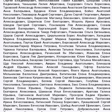
Сергей Владимирович, Милославский Павел Юрьевич, Шнырова Ольга
Вадимовна, Чанышева Лилия Айратовна, Сидорович Ольга Борисовна,
Туровский Александр Алексеевич, Васильева Анастасия Евгеньевна, Ривина
Анна Валерьевна, Бурдина Юлия Владимировна, Бойко Анатолий
Николаевич, Пивоваров Андрей Сергеевич, Дугин Сергей Георгиевич, Аверин
Виталий Евгеньевич, Барахоев Магомед Бекханович, Шевченко Дмитрий
Александрович, Шарипков Олег Викторович, Мошель Ирина Ароновна,
Шведов Григорий Сергеевич, Пономарев Лев Александрович, Созаев
Валерий Валерьевич, Каргалицкий Борис Юльевич, Исакова Ирина
Александровна, Исламов Тимур Рифгатович, Романова Ольга Евгеньевна,
Щаров Сергей Алексадрович, Цирульников Борис Альбертович, Халидова
Марина Владимировна, Людевиг Марина Зариевна, Федотова Галина
Анатольевна, Паутов Юрий Анатольевич, Верховский Александр Маркович,
Пислакова-Паркер Марина Петровна, Кочеткова Татьяна Владимировна,
Чуркина Наталья Валерьевна, Акимова Татьяна Николаевна, Золотарева
Екатерина Александровна, Рачинский Ян Збигневич, Жемкова Елена
Борисовна, Гудков Лев Дмитриевич, Илларионова Юлия Юрьевна, Саранг
Анна Васильевна, Захарова Светлана Сергеевна, Щур Татьяна Михайловна,
Щур Николай Алексеевич, Аверин Владимир Анатольевич, Блинушов
Андрей Юрьевич, Мосин Алексей Геннадьевич, Гефтер Валентин
Михайлович, Симонов Алексей Кириллович, Флиге Ирина Анатольевна,
Мельникова Валентина Дмитриевна, Вититинова Елена Владимировна,
Баженова Светлана Куприяновна, Исаев Сергей Владимирович, Максимов
Сергей Владимирович, Беляев Сергей Иванович, Голубева Елена
Николаевна, Ганнушкина Светлана Алексеевна, Закс Елена Владимировна,
Буртина Елена Юрьевна, Гендель Людмила Залмановна, Кокорина
Екатерина Алексеевна, Шуманов Илья Вячеславович, Арапова Галина
Юрьевна, Свечников Анатолий Мариевич, Прохоров Вадим Юрьевич,
Шахова Елена Владимировна, Подузов Сергей Васильевич, Протасова
Ирина Вячеславовна, Литинский Леонид Борисович, Лукашевский Сергей
Маркович, Бахмин Вячеслав Иванович, Шабад Анатолий Ефимович, Сухих
Дарья Николаевна, Орлов Олег Петрович, Добровольская Анна