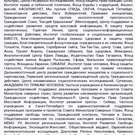
культуры, Центр гендерных исследований, Фонд защиты прав граждан Штаб,
Институт права и публичной политики, Фонд борьбы с коррупцией, Альянс
врачей, НАСИЛИЮ.НЕТ, Мы против СПИДа, СВЕЧА, Открытый Петербург,
Гуманитарное действие, Лига Избирателей, Правовая инициатива,
Гражданская инициатива против экологической преступности,
Гражданский Союз, "Хасдей Ерушалаим" (Милосердие), Центр поддержки и
содействия развитию средств массовой информации, В защиту прав
заключенных, Горячая Линия, Центр социально-информационных
инициатив Действие, Институт глобализации и социальных движений,
ВМЕСТЕ, Благотворительный фонд охраны здоровья и защиты прав
граждан, Благотворительный фонд помощи осужденным и их семьям, Фонд
Тольятти, Новое время, Серебряная тайга, Так-Так-Так, центр Сова, центр
Анна, Проект Апрель, Самарская губерния, Эра здоровья, Мемориал,
Аналитический Центр Юрия Левады, Издательство Парк Гагарина, Фонд
содействия имени Андрея Рылькова, Сфера, Уральская правозащитная
группа, Женщины Евразии, СИБАЛЬТ, Институт прав человека, Фонд защиты
гласности, Российский исследовательский центр по правам человека,
Дальневосточный центр развития гражданских инициатив и социального
партнерства, Пермский региональный правозащитный центр, Гражданское
действие, Центр независимых социологических исследований, Сутяжник,
АКАДЕМИЯ ПО ПРАВАМ ЧЕЛОВЕКА, Частное учреждение в Калининграде по
административной поддержке реализации программ и проектов Совета
Министров северных стран, Центр развития некоммерческих организаций,
Гражданское содействие, Интернешнл-Р, Центр Защиты Прав Средств
Массовой Информации, Институт развития прессы - Сибирь, Частное
учреждение в Санкт-Петербурге по административной поддержке
реализации программ и проектов Совета Министров Северных Стран, Фонд
поддержки свободы прессы, Гражданский контроль, Человек и Закон,
Общественная комиссия по сохранению наследия академика Сахарова,
МЕМО. РУ, Институт региональной прессы, Институт Развития Свободы
Информации, Экозащита!-Женсовет, Общественный вердикт, Евразийская
антимонопольная ассоциация, Дзугкоева Регина Николаевна, Кривенко