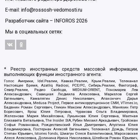
E-mail: info@rossosh-vedomosti.ru
Разработчик сайта –
INFOROS
2026
Мы в социальных сетях:
* Реестр иностранных средств массовой информации,
выполняющих функции иностранного агента:
Голос Америки, Idel.Реалии, Кавказ.Реалии, Крым.Реалии, Телеканал
Настоящее Время, Azatliq Radiosi, PCE/PC, Сибирь.Реалии, Фактограф,
Север.Реалии, Радио Свобода, MEDIUM-ORIENT, Пономарев Лев
Александрович, Савицкая Людмила Алексеевна, Маркелов Сергей
Евгеньевич, Камалягин Денис Николаевич, Апахончич Дарья
Александровна, Medusa Project, Первое антикоррупционное СМИ, VTimes.io,
Баданин Роман Сергеевич, Гликин Максим Александрович, Маняхин Петр
Борисович, Ярош Юлия Петровна, Чуракова Ольга Владимировна,
Железнова Мария Михайловна, Лукьянова Юлия Сергеевна, Маетная
Елизавета Витальевна, The Insider SIA, Рубин Михаил Аркадьевич, Гройсман
Софья Романовна, Рождественский Илья Дмитриевич, Апухтина Юлия
Владимировна, Постернак Алексей Евгеньевич, Телеканал Дождь, Петров
Степан Юрьевич, Istories fonds, Шмагун Олеся Валентиновна, Мароховская
Алеся Алексеевна, Долинина Ирина Николаевна, Шлейнов Роман Юрьевич,