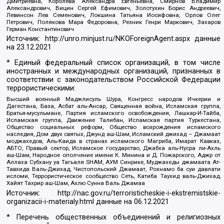
Дмитриевна, Королева Александра Евгеньевна, Смирнов Владимир
Александрович, Вицин Сергей Ефимович, Золотухин Борис Андреевич,
Левинсон Лев Семенович, Локшина Татьяна Иосифовна, Орлов Олег
Петрович, Полякова Мара Федоровна, Резник Генри Маркович, Захаров
Герман Константинович
Источник:
http://unro.minjust.ru/NKOForeignAgent.aspx
данные
на
23.12.2021
* Единый федеральный список организаций, в том числе
иностранных и международных организаций, признанных в
соответствии с законодательством Российской Федерации
террористическими:
Высший военный Маджлисуль Шура, Конгресс народов Ичкерии и
Дагестана, База, Асбат аль-Ансар, Священная война, Исламская группа,
Братья-мусульмане, Партия исламского освобождения, Лашкар-И-Тайба,
Исламская группа, Движение Талибан, Исламская партия Туркестана,
Общество социальных реформ, Общество возрождения исламского
наследия, Дом двух святых, Джунд аш-Шам, Исламский джихад – Джамаат
моджахедов, Аль-Каида в странах исламского Магриба, Имарат Кавказ,
АБТО, Правый сектор, Исламское государство, Джабха аль-Нусра ли-Ахль
аш-Шам, Народное ополчение имени К. Минина и Д. Пожарского, Аджр от
Аллаха Субхану уа Тагьаля SHAM, АУМ Синрике, Муджахеды джамаата Ат-
Тавхида Валь-Джихад, Чистопольский Джамаат, Рохнамо ба суи давлати
исломи, Террористическое сообщество Сеть, Катиба Таухид валь-Джихад,
Хайят Тахрир аш-Шам, Ахлю Сунна Валь Джамаа
Источник:
http://nac.gov.ru/terroristicheskie-i-ekstremistskie-
organizacii-i-materialy.html
данные на
06.12.2021
* Перечень общественных объединений и религиозных