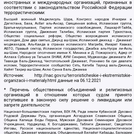
иностранных и международных организаций, признанных в
соответствии с законодательством Российской Федерации
террористическими:
Высший военный Маджлисуль Шура, Конгресс народов Ичкерии и
Дагестана, База, Асбат аль-Ансар, Священная война, Исламская группа,
Братья-мусульмане, Партия исламского освобождения, Лашкар-И-Тайба,
Исламская группа, Движение Талибан, Исламская партия Туркестана,
Общество социальных реформ, Общество возрождения исламского
наследия, Дом двух святых, Джунд аш-Шам, Исламский джихад – Джамаат
моджахедов, Аль-Каида в странах исламского Магриба, Имарат Кавказ,
АБТО, Правый сектор, Исламское государство, Джабха аль-Нусра ли-Ахль
аш-Шам, Народное ополчение имени К. Минина и Д. Пожарского, Аджр от
Аллаха Субхану уа Тагьаля SHAM, АУМ Синрике, Муджахеды джамаата Ат-
Тавхида Валь-Джихад, Чистопольский Джамаат, Рохнамо ба суи давлати
исломи, Террористическое сообщество Сеть, Катиба Таухид валь-Джихад,
Хайят Тахрир аш-Шам, Ахлю Сунна Валь Джамаа
Источник:
http://nac.gov.ru/terroristicheskie-i-ekstremistskie-
organizacii-i-materialy.html
данные на
06.12.2021
* Перечень общественных объединений и религиозных
организаций в отношении которых судом принято
вступившее в законную силу решение о ликвидации или
запрете деятельности:
Национал-большевистская партия, ВЕК РА, Рада земли Кубанской Духовно
Родовой Державы Русь, организация Асгардская Славянская Община,
Община Капища Веды Перуна, Мужская Духовная Семинария Духовное
Учреждение, Нурджулар, К Богодержавию, Таблиги Джамаат, Свидетели
Иеговы, Русское национальное единство, Национал-социалистическое
общество, Джамаат мувахидов, Объединенный Вилайат Кабарды, Балкарии