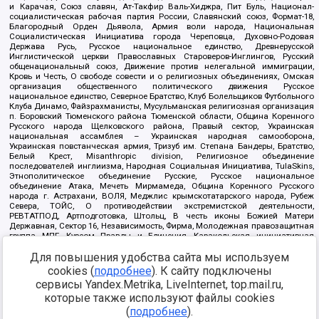
и Карачая, Союз славян, Ат-Такфир Валь-Хиджра, Пит Буль, Национал-
социалистическая рабочая партия России, Славянский союз, Формат-18,
Благородный Орден Дьявола, Армия воли народа, Национальная
Социалистическая Инициатива города Череповца, Духовно-Родовая
Держава Русь, Русское национальное единство, Древнерусской
Инглистической церкви Православных Староверов-Инглингов, Русский
общенациональный союз, Движение против нелегальной иммиграции,
Кровь и Честь, О свободе совести и о религиозных объединениях, Омская
организация общественного политического движения Русское
национальное единство, Северное Братство, Клуб Болельщиков Футбольного
Клуба Динамо, Файзрахманисты, Мусульманская религиозная организация
п. Боровский Тюменского района Тюменской области, Община Коренного
Русского народа Щелковского района, Правый сектор, Украинская
национальная ассамблея – Украинская народная самооборона,
Украинская повстанческая армия, Тризуб им. Степана Бандеры, Братство,
Белый Крест, Misanthropic division, Религиозное объединение
последователей инглиизма, Народная Социальная Инициатива, TulaSkins,
Этнополитическое объединение Русские, Русское национальное
объединение Атака, Мечеть Мирмамеда, Община Коренного Русского
народа г. Астрахани, ВОЛЯ, Меджлис крымскотатарского народа, Рубеж
Севера, ТОЙС, О противодействии экстремистской деятельности,
РЕВТАТПОД, Артподготовка, Штольц, В честь иконы Божией Матери
Державная, Сектор 16, Независимость, Фирма, Молодежная правозащитная
группа МПГ, Курсом Правды и Единения, Каракольская инициативная
группа, Автоград Крю, Союз Славянских Сил Руси, Алля-Аят,
Благотворительный пансионат Ак Умут, Русская республика Русь,
Для повышения удобства сайта мы используем
Арестантское уголовное единство, Башкорт, Нация и свобода, W.H.С., Фалунь
cookies (
подробнее
). К сайту подключены
Дафа, Иртыш Ultras, Русский Патриотический клуб-Новокузнецк/РПК,
сервисы Yandex.Metrika, LiveInternet, top.mail.ru,
Сибирский державный союз, Фонд борьбы с коррупцией, Фонд защиты прав
граждан, Штабы Навального, Совет граждан СССР Прикубанского округа г.
которые также используют файлы cookies
Краснодара
(
подробнее
).