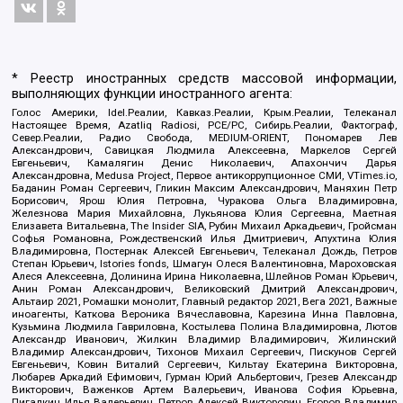
* Реестр иностранных средств массовой информации,
выполняющих функции иностранного агента:
Голос Америки, Idel.Реалии, Кавказ.Реалии, Крым.Реалии, Телеканал
Настоящее Время, Azatliq Radiosi, PCE/PC, Сибирь.Реалии, Фактограф,
Север.Реалии, Радио Свобода, MEDIUM-ORIENT, Пономарев Лев
Александрович, Савицкая Людмила Алексеевна, Маркелов Сергей
Евгеньевич, Камалягин Денис Николаевич, Апахончич Дарья
Александровна, Medusa Project, Первое антикоррупционное СМИ, VTimes.io,
Баданин Роман Сергеевич, Гликин Максим Александрович, Маняхин Петр
Борисович, Ярош Юлия Петровна, Чуракова Ольга Владимировна,
Железнова Мария Михайловна, Лукьянова Юлия Сергеевна, Маетная
Елизавета Витальевна, The Insider SIA, Рубин Михаил Аркадьевич, Гройсман
Софья Романовна, Рождественский Илья Дмитриевич, Апухтина Юлия
Владимировна, Постернак Алексей Евгеньевич, Телеканал Дождь, Петров
Степан Юрьевич, Istories fonds, Шмагун Олеся Валентиновна, Мароховская
Алеся Алексеевна, Долинина Ирина Николаевна, Шлейнов Роман Юрьевич,
Анин Роман Александрович, Великовский Дмитрий Александрович,
Альтаир 2021, Ромашки монолит, Главный редактор 2021, Вега 2021, Важные
иноагенты, Каткова Вероника Вячеславовна, Карезина Инна Павловна,
Кузьмина Людмила Гавриловна, Костылева Полина Владимировна, Лютов
Александр Иванович, Жилкин Владимир Владимирович, Жилинский
Владимир Александрович, Тихонов Михаил Сергеевич, Пискунов Сергей
Евгеньевич, Ковин Виталий Сергеевич, Кильтау Екатерина Викторовна,
Любарев Аркадий Ефимович, Гурман Юрий Альбертович, Грезев Александр
Викторович, Важенков Артем Валерьевич, Иванова София Юрьевна,
Пигалкин Илья Валерьевич, Петров Алексей Викторович, Егоров Владимир