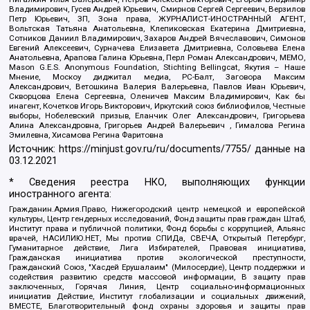
Владимирович, Гусев Андрей Юрьевич, Смирнов Сергей Сергеевич, Верзилов
Петр Юрьевич, ЗП, Зона права, ЖУРНАЛИСТ-ИНОСТРАННЫЙ АГЕНТ,
Вольтская Татьяна Анатольевна, Клепиковская Екатерина Дмитриевна,
Сотников Даниил Владимирович, Захаров Андрей Вячеславович, Симонов
Евгений Алексеевич, Сурначева Елизавета Дмитриевна, Соловьева Елена
Анатольевна, Арапова Галина Юрьевна, Перл Роман Александрович, МЕМО,
Mason G.E.S. Anonymous Foundation, Stichting Bellingcat, Якутия – Наше
Мнение, Москоу диджитал медиа, РС-Балт, Заговора Максим
Александрович, Ветошкина Валерия Валерьевна, Павлов Иван Юрьевич,
Скворцова Елена Сергеевна, Оленичев Максим Владимирович, Как бы
инагент, Кочетков Игорь Викторович, Иркутский союз библиофилов, Честные
выборы, Нобелевский призыв, Еланчик Олег Александрович, Григорьева
Алина Александровна, Григорьев Андрей Валерьевич , Гималова Регина
Эмилевна, Хисамова Регина Фаритовна
Источник:
https://minjust.gov.ru/ru/documents/7755/
данные на
03.12.2021
* Сведения реестра НКО, выполняющих функции
иностранного агента:
Гражданин.Армия.Право, Нижегородский центр немецкой и европейской
культуры, Центр гендерных исследований, Фонд защиты прав граждан Штаб,
Институт права и публичной политики, Фонд борьбы с коррупцией, Альянс
врачей, НАСИЛИЮ.НЕТ, Мы против СПИДа, СВЕЧА, Открытый Петербург,
Гуманитарное действие, Лига Избирателей, Правовая инициатива,
Гражданская инициатива против экологической преступности,
Гражданский Союз, "Хасдей Ерушалаим" (Милосердие), Центр поддержки и
содействия развитию средств массовой информации, В защиту прав
заключенных, Горячая Линия, Центр социально-информационных
инициатив Действие, Институт глобализации и социальных движений,
ВМЕСТЕ, Благотворительный фонд охраны здоровья и защиты прав