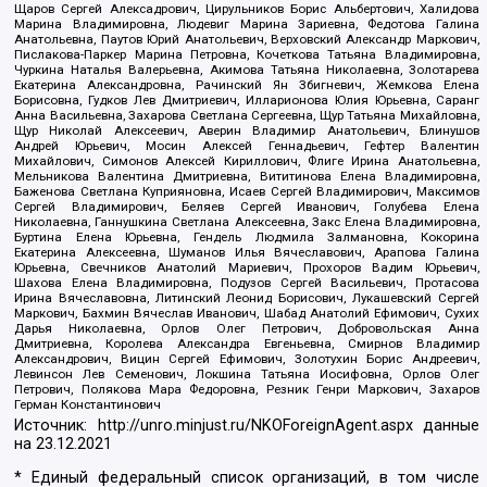
Щаров Сергей Алексадрович, Цирульников Борис Альбертович, Халидова
Марина Владимировна, Людевиг Марина Зариевна, Федотова Галина
Анатольевна, Паутов Юрий Анатольевич, Верховский Александр Маркович,
Пислакова-Паркер Марина Петровна, Кочеткова Татьяна Владимировна,
Чуркина Наталья Валерьевна, Акимова Татьяна Николаевна, Золотарева
Екатерина Александровна, Рачинский Ян Збигневич, Жемкова Елена
Борисовна, Гудков Лев Дмитриевич, Илларионова Юлия Юрьевна, Саранг
Анна Васильевна, Захарова Светлана Сергеевна, Щур Татьяна Михайловна,
Щур Николай Алексеевич, Аверин Владимир Анатольевич, Блинушов
Андрей Юрьевич, Мосин Алексей Геннадьевич, Гефтер Валентин
Михайлович, Симонов Алексей Кириллович, Флиге Ирина Анатольевна,
Мельникова Валентина Дмитриевна, Вититинова Елена Владимировна,
Баженова Светлана Куприяновна, Исаев Сергей Владимирович, Максимов
Сергей Владимирович, Беляев Сергей Иванович, Голубева Елена
Николаевна, Ганнушкина Светлана Алексеевна, Закс Елена Владимировна,
Буртина Елена Юрьевна, Гендель Людмила Залмановна, Кокорина
Екатерина Алексеевна, Шуманов Илья Вячеславович, Арапова Галина
Юрьевна, Свечников Анатолий Мариевич, Прохоров Вадим Юрьевич,
Шахова Елена Владимировна, Подузов Сергей Васильевич, Протасова
Ирина Вячеславовна, Литинский Леонид Борисович, Лукашевский Сергей
Маркович, Бахмин Вячеслав Иванович, Шабад Анатолий Ефимович, Сухих
Дарья Николаевна, Орлов Олег Петрович, Добровольская Анна
Дмитриевна, Королева Александра Евгеньевна, Смирнов Владимир
Александрович, Вицин Сергей Ефимович, Золотухин Борис Андреевич,
Левинсон Лев Семенович, Локшина Татьяна Иосифовна, Орлов Олег
Петрович, Полякова Мара Федоровна, Резник Генри Маркович, Захаров
Герман Константинович
Источник:
http://unro.minjust.ru/NKOForeignAgent.aspx
данные
на
23.12.2021
* Единый федеральный список организаций, в том числе