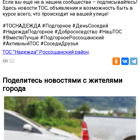
Если вы ещё не в нашем сообществе – подписывайтесь!
Здесь новости ТОС, объявления и возможность быть в
курсе всего, что происходит на вашей улице!
#ТОСНАДЕЖДА #Подгорное #ДеньСоседей
#НадеждаПодгорное #Добрососедство #НашТОС
#ВместеЛучше #ПодгорноеРоссошанский
#АктивныйТОС #СоседиДрузья
ТОС "Надежда" Россошанский район
52
Поделитесь новостями с жителями
города