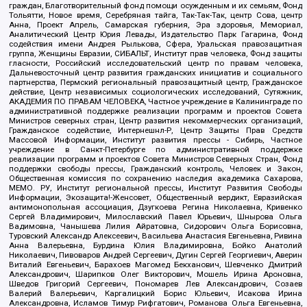
граждан, Благотворительный фонд помощи осужденным и их семьям, Фонд
Тольятти, Новое время, Серебряная тайга, Так-Так-Так, центр Сова, центр
Анна, Проект Апрель, Самарская губерния, Эра здоровья, Мемориал,
Аналитический Центр Юрия Левады, Издательство Парк Гагарина, Фонд
содействия имени Андрея Рылькова, Сфера, Уральская правозащитная
группа, Женщины Евразии, СИБАЛЬТ, Институт прав человека, Фонд защиты
гласности, Российский исследовательский центр по правам человека,
Дальневосточный центр развития гражданских инициатив и социального
партнерства, Пермский региональный правозащитный центр, Гражданское
действие, Центр независимых социологических исследований, Сутяжник,
АКАДЕМИЯ ПО ПРАВАМ ЧЕЛОВЕКА, Частное учреждение в Калининграде по
административной поддержке реализации программ и проектов Совета
Министров северных стран, Центр развития некоммерческих организаций,
Гражданское содействие, Интернешнл-Р, Центр Защиты Прав Средств
Массовой Информации, Институт развития прессы - Сибирь, Частное
учреждение в Санкт-Петербурге по административной поддержке
реализации программ и проектов Совета Министров Северных Стран, Фонд
поддержки свободы прессы, Гражданский контроль, Человек и Закон,
Общественная комиссия по сохранению наследия академика Сахарова,
МЕМО. РУ, Институт региональной прессы, Институт Развития Свободы
Информации, Экозащита!-Женсовет, Общественный вердикт, Евразийская
антимонопольная ассоциация, Дзугкоева Регина Николаевна, Кривенко
Сергей Владимирович, Милославский Павел Юрьевич, Шнырова Ольга
Вадимовна, Чанышева Лилия Айратовна, Сидорович Ольга Борисовна,
Туровский Александр Алексеевич, Васильева Анастасия Евгеньевна, Ривина
Анна Валерьевна, Бурдина Юлия Владимировна, Бойко Анатолий
Николаевич, Пивоваров Андрей Сергеевич, Дугин Сергей Георгиевич, Аверин
Виталий Евгеньевич, Барахоев Магомед Бекханович, Шевченко Дмитрий
Александрович, Шарипков Олег Викторович, Мошель Ирина Ароновна,
Шведов Григорий Сергеевич, Пономарев Лев Александрович, Созаев
Валерий Валерьевич, Каргалицкий Борис Юльевич, Исакова Ирина
Александровна, Исламов Тимур Рифгатович, Романова Ольга Евгеньевна,