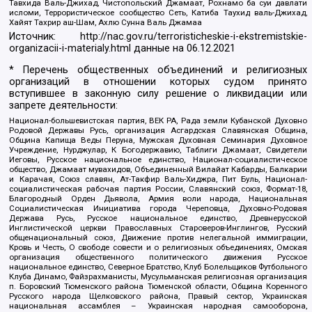
Тавхида Валь-Джихад, Чистопольский Джамаат, Рохнамо ба суи давлати
исломи, Террористическое сообщество Сеть, Катиба Таухид валь-Джихад,
Хайят Тахрир аш-Шам, Ахлю Сунна Валь Джамаа
Источник:
http://nac.gov.ru/terroristicheskie-i-ekstremistskie-
organizacii-i-materialy.html
данные на
06.12.2021
* Перечень общественных объединений и религиозных
организаций в отношении которых судом принято
вступившее в законную силу решение о ликвидации или
запрете деятельности:
Национал-большевистская партия, ВЕК РА, Рада земли Кубанской Духовно
Родовой Державы Русь, организация Асгардская Славянская Община,
Община Капища Веды Перуна, Мужская Духовная Семинария Духовное
Учреждение, Нурджулар, К Богодержавию, Таблиги Джамаат, Свидетели
Иеговы, Русское национальное единство, Национал-социалистическое
общество, Джамаат мувахидов, Объединенный Вилайат Кабарды, Балкарии
и Карачая, Союз славян, Ат-Такфир Валь-Хиджра, Пит Буль, Национал-
социалистическая рабочая партия России, Славянский союз, Формат-18,
Благородный Орден Дьявола, Армия воли народа, Национальная
Социалистическая Инициатива города Череповца, Духовно-Родовая
Держава Русь, Русское национальное единство, Древнерусской
Инглистической церкви Православных Староверов-Инглингов, Русский
общенациональный союз, Движение против нелегальной иммиграции,
Кровь и Честь, О свободе совести и о религиозных объединениях, Омская
организация общественного политического движения Русское
национальное единство, Северное Братство, Клуб Болельщиков Футбольного
Клуба Динамо, Файзрахманисты, Мусульманская религиозная организация
п. Боровский Тюменского района Тюменской области, Община Коренного
Русского народа Щелковского района, Правый сектор, Украинская
национальная ассамблея – Украинская народная самооборона,