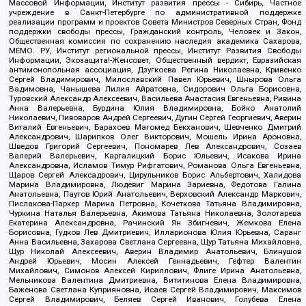
Массовой Информации, Институт развития прессы - Сибирь, Частное
учреждение в Санкт-Петербурге по административной поддержке
реализации программ и проектов Совета Министров Северных Стран, Фонд
поддержки свободы прессы, Гражданский контроль, Человек и Закон,
Общественная комиссия по сохранению наследия академика Сахарова,
МЕМО. РУ, Институт региональной прессы, Институт Развития Свободы
Информации, Экозащита!-Женсовет, Общественный вердикт, Евразийская
антимонопольная ассоциация, Дзугкоева Регина Николаевна, Кривенко
Сергей Владимирович, Милославский Павел Юрьевич, Шнырова Ольга
Вадимовна, Чанышева Лилия Айратовна, Сидорович Ольга Борисовна,
Туровский Александр Алексеевич, Васильева Анастасия Евгеньевна, Ривина
Анна Валерьевна, Бурдина Юлия Владимировна, Бойко Анатолий
Николаевич, Пивоваров Андрей Сергеевич, Дугин Сергей Георгиевич, Аверин
Виталий Евгеньевич, Барахоев Магомед Бекханович, Шевченко Дмитрий
Александрович, Шарипков Олег Викторович, Мошель Ирина Ароновна,
Шведов Григорий Сергеевич, Пономарев Лев Александрович, Созаев
Валерий Валерьевич, Каргалицкий Борис Юльевич, Исакова Ирина
Александровна, Исламов Тимур Рифгатович, Романова Ольга Евгеньевна,
Щаров Сергей Алексадрович, Цирульников Борис Альбертович, Халидова
Марина Владимировна, Людевиг Марина Зариевна, Федотова Галина
Анатольевна, Паутов Юрий Анатольевич, Верховский Александр Маркович,
Пислакова-Паркер Марина Петровна, Кочеткова Татьяна Владимировна,
Чуркина Наталья Валерьевна, Акимова Татьяна Николаевна, Золотарева
Екатерина Александровна, Рачинский Ян Збигневич, Жемкова Елена
Борисовна, Гудков Лев Дмитриевич, Илларионова Юлия Юрьевна, Саранг
Анна Васильевна, Захарова Светлана Сергеевна, Щур Татьяна Михайловна,
Щур Николай Алексеевич, Аверин Владимир Анатольевич, Блинушов
Андрей Юрьевич, Мосин Алексей Геннадьевич, Гефтер Валентин
Михайлович, Симонов Алексей Кириллович, Флиге Ирина Анатольевна,
Мельникова Валентина Дмитриевна, Вититинова Елена Владимировна,
Баженова Светлана Куприяновна, Исаев Сергей Владимирович, Максимов
Сергей Владимирович, Беляев Сергей Иванович, Голубева Елена