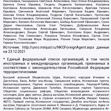
Николаевна, Ганнушкина Светлана Алексеевна, Закс Елена Владимировна,
Буртина Елена Юрьевна, Гендель Людмила Залмановна, Кокорина
Екатерина Алексеевна, Шуманов Илья Вячеславович, Арапова Галина
Юрьевна, Свечников Анатолий Мариевич, Прохоров Вадим Юрьевич,
Шахова Елена Владимировна, Подузов Сергей Васильевич, Протасова
Ирина Вячеславовна, Литинский Леонид Борисович, Лукашевский Сергей
Маркович, Бахмин Вячеслав Иванович, Шабад Анатолий Ефимович, Сухих
Дарья Николаевна, Орлов Олег Петрович, Добровольская Анна
Дмитриевна, Королева Александра Евгеньевна, Смирнов Владимир
Александрович, Вицин Сергей Ефимович, Золотухин Борис Андреевич,
Левинсон Лев Семенович, Локшина Татьяна Иосифовна, Орлов Олег
Петрович, Полякова Мара Федоровна, Резник Генри Маркович, Захаров
Герман Константинович
Источник:
http://unro.minjust.ru/NKOForeignAgent.aspx
данные
на
23.12.2021
* Единый федеральный список организаций, в том числе
иностранных и международных организаций, признанных в
соответствии с законодательством Российской Федерации
террористическими:
Высший военный Маджлисуль Шура, Конгресс народов Ичкерии и
Дагестана, База, Асбат аль-Ансар, Священная война, Исламская группа,
Братья-мусульмане, Партия исламского освобождения, Лашкар-И-Тайба,
Исламская группа, Движение Талибан, Исламская партия Туркестана,
Общество социальных реформ, Общество возрождения исламского
наследия, Дом двух святых, Джунд аш-Шам, Исламский джихад – Джамаат
моджахедов, Аль-Каида в странах исламского Магриба, Имарат Кавказ,
АБТО, Правый сектор, Исламское государство, Джабха аль-Нусра ли-Ахль
аш-Шам, Народное ополчение имени К. Минина и Д. Пожарского, Аджр от
Аллаха Субхану уа Тагьаля SHAM, АУМ Синрике, Муджахеды джамаата Ат-