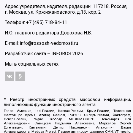
Адрес учредителя, издателя, редакции: 117218, Россия,
г. Москва, ул. Кржижановского, д.13, кор. 2
Телефон: +7 (495) 718-84-11
И.О. главного редактора Дорохова Н.В.
E-mail: info@rossosh-vedomosti.ru
Разработчик сайта –
INFOROS
2026
Мы в социальных сетях:
* Реестр иностранных средств массовой информации,
выполняющих функции иностранного агента:
Голос Америки, Idel.Реалии, Кавказ.Реалии, Крым.Реалии, Телеканал
Настоящее Время, Azatliq Radiosi, PCE/PC, Сибирь.Реалии, Фактограф,
Север.Реалии, Радио Свобода, MEDIUM-ORIENT, Пономарев Лев
Александрович, Савицкая Людмила Алексеевна, Маркелов Сергей
Евгеньевич, Камалягин Денис Николаевич, Апахончич Дарья
Александровна, Medusa Project, Первое антикоррупционное СМИ, VTimes.io,