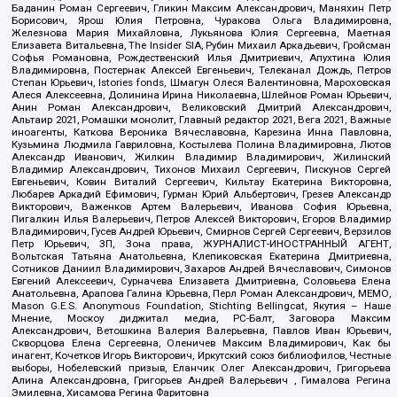
Баданин Роман Сергеевич, Гликин Максим Александрович, Маняхин Петр
Борисович, Ярош Юлия Петровна, Чуракова Ольга Владимировна,
Железнова Мария Михайловна, Лукьянова Юлия Сергеевна, Маетная
Елизавета Витальевна, The Insider SIA, Рубин Михаил Аркадьевич, Гройсман
Софья Романовна, Рождественский Илья Дмитриевич, Апухтина Юлия
Владимировна, Постернак Алексей Евгеньевич, Телеканал Дождь, Петров
Степан Юрьевич, Istories fonds, Шмагун Олеся Валентиновна, Мароховская
Алеся Алексеевна, Долинина Ирина Николаевна, Шлейнов Роман Юрьевич,
Анин Роман Александрович, Великовский Дмитрий Александрович,
Альтаир 2021, Ромашки монолит, Главный редактор 2021, Вега 2021, Важные
иноагенты, Каткова Вероника Вячеславовна, Карезина Инна Павловна,
Кузьмина Людмила Гавриловна, Костылева Полина Владимировна, Лютов
Александр Иванович, Жилкин Владимир Владимирович, Жилинский
Владимир Александрович, Тихонов Михаил Сергеевич, Пискунов Сергей
Евгеньевич, Ковин Виталий Сергеевич, Кильтау Екатерина Викторовна,
Любарев Аркадий Ефимович, Гурман Юрий Альбертович, Грезев Александр
Викторович, Важенков Артем Валерьевич, Иванова София Юрьевна,
Пигалкин Илья Валерьевич, Петров Алексей Викторович, Егоров Владимир
Владимирович, Гусев Андрей Юрьевич, Смирнов Сергей Сергеевич, Верзилов
Петр Юрьевич, ЗП, Зона права, ЖУРНАЛИСТ-ИНОСТРАННЫЙ АГЕНТ,
Вольтская Татьяна Анатольевна, Клепиковская Екатерина Дмитриевна,
Сотников Даниил Владимирович, Захаров Андрей Вячеславович, Симонов
Евгений Алексеевич, Сурначева Елизавета Дмитриевна, Соловьева Елена
Анатольевна, Арапова Галина Юрьевна, Перл Роман Александрович, МЕМО,
Mason G.E.S. Anonymous Foundation, Stichting Bellingcat, Якутия – Наше
Мнение, Москоу диджитал медиа, РС-Балт, Заговора Максим
Александрович, Ветошкина Валерия Валерьевна, Павлов Иван Юрьевич,
Скворцова Елена Сергеевна, Оленичев Максим Владимирович, Как бы
инагент, Кочетков Игорь Викторович, Иркутский союз библиофилов, Честные
выборы, Нобелевский призыв, Еланчик Олег Александрович, Григорьева
Алина Александровна, Григорьев Андрей Валерьевич , Гималова Регина
Эмилевна, Хисамова Регина Фаритовна