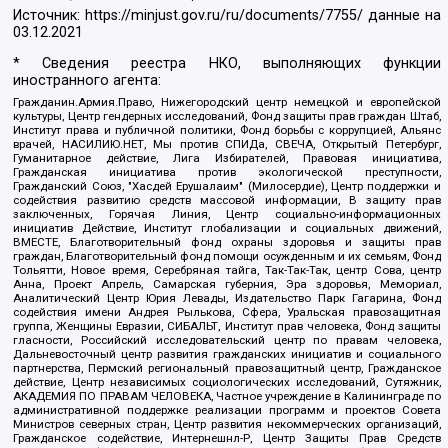
Источник:
https://minjust.gov.ru/ru/documents/7755/
данные на
03.12.2021
* Сведения реестра НКО, выполняющих функции
иностранного агента:
Гражданин.Армия.Право, Нижегородский центр немецкой и европейской
культуры, Центр гендерных исследований, Фонд защиты прав граждан Штаб,
Институт права и публичной политики, Фонд борьбы с коррупцией, Альянс
врачей, НАСИЛИЮ.НЕТ, Мы против СПИДа, СВЕЧА, Открытый Петербург,
Гуманитарное действие, Лига Избирателей, Правовая инициатива,
Гражданская инициатива против экологической преступности,
Гражданский Союз, "Хасдей Ерушалаим" (Милосердие), Центр поддержки и
содействия развитию средств массовой информации, В защиту прав
заключенных, Горячая Линия, Центр социально-информационных
инициатив Действие, Институт глобализации и социальных движений,
ВМЕСТЕ, Благотворительный фонд охраны здоровья и защиты прав
граждан, Благотворительный фонд помощи осужденным и их семьям, Фонд
Тольятти, Новое время, Серебряная тайга, Так-Так-Так, центр Сова, центр
Анна, Проект Апрель, Самарская губерния, Эра здоровья, Мемориал,
Аналитический Центр Юрия Левады, Издательство Парк Гагарина, Фонд
содействия имени Андрея Рылькова, Сфера, Уральская правозащитная
группа, Женщины Евразии, СИБАЛЬТ, Институт прав человека, Фонд защиты
гласности, Российский исследовательский центр по правам человека,
Дальневосточный центр развития гражданских инициатив и социального
партнерства, Пермский региональный правозащитный центр, Гражданское
действие, Центр независимых социологических исследований, Сутяжник,
АКАДЕМИЯ ПО ПРАВАМ ЧЕЛОВЕКА, Частное учреждение в Калининграде по
административной поддержке реализации программ и проектов Совета
Министров северных стран, Центр развития некоммерческих организаций,
Гражданское содействие, Интернешнл-Р, Центр Защиты Прав Средств