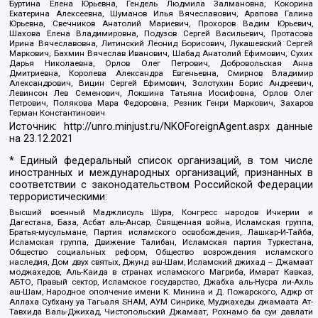
Буртина Елена Юрьевна, Гендель Людмила Залмановна, Кокорина
Екатерина Алексеевна, Шуманов Илья Вячеславович, Арапова Галина
Юрьевна, Свечников Анатолий Мариевич, Прохоров Вадим Юрьевич,
Шахова Елена Владимировна, Подузов Сергей Васильевич, Протасова
Ирина Вячеславовна, Литинский Леонид Борисович, Лукашевский Сергей
Маркович, Бахмин Вячеслав Иванович, Шабад Анатолий Ефимович, Сухих
Дарья Николаевна, Орлов Олег Петрович, Добровольская Анна
Дмитриевна, Королева Александра Евгеньевна, Смирнов Владимир
Александрович, Вицин Сергей Ефимович, Золотухин Борис Андреевич,
Левинсон Лев Семенович, Локшина Татьяна Иосифовна, Орлов Олег
Петрович, Полякова Мара Федоровна, Резник Генри Маркович, Захаров
Герман Константинович
Источник:
http://unro.minjust.ru/NKOForeignAgent.aspx
данные
на
23.12.2021
* Единый федеральный список организаций, в том числе
иностранных и международных организаций, признанных в
соответствии с законодательством Российской Федерации
террористическими:
Высший военный Маджлисуль Шура, Конгресс народов Ичкерии и
Дагестана, База, Асбат аль-Ансар, Священная война, Исламская группа,
Братья-мусульмане, Партия исламского освобождения, Лашкар-И-Тайба,
Исламская группа, Движение Талибан, Исламская партия Туркестана,
Общество социальных реформ, Общество возрождения исламского
наследия, Дом двух святых, Джунд аш-Шам, Исламский джихад – Джамаат
моджахедов, Аль-Каида в странах исламского Магриба, Имарат Кавказ,
АБТО, Правый сектор, Исламское государство, Джабха аль-Нусра ли-Ахль
аш-Шам, Народное ополчение имени К. Минина и Д. Пожарского, Аджр от
Аллаха Субхану уа Тагьаля SHAM, АУМ Синрике, Муджахеды джамаата Ат-
Тавхида Валь-Джихад, Чистопольский Джамаат, Рохнамо ба суи давлати