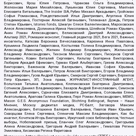
Борисович, Ярош Юлия Петровна, Чуракова Ольга Владимировна,
Железнова Мария Михайловна, Лукьянова Юлия Сергеевна, Маетная
Елизавета Витальевна, The Insider SIA, Рубин Михаил Аркадьевич, Гройсман
Софья Романовна, Рождественский Илья Дмитриевич, Апухтина Юлия
Владимировна, Постернак Алексей Евгеньевич, Телеканал Дождь, Петров
Степан Юрьевич, Istories fonds, Шмагун Олеся Валентиновна, Мароховская
Алеся Алексеевна, Долинина Ирина Николаевна, Шлейнов Роман Юрьевич,
Анин Роман Александрович, Великовский Дмитрий Александрович,
Альтаир 2021, Ромашки монолит, Главный редактор 2021, Вега 2021, Важные
иноагенты, Каткова Вероника Вячеславовна, Карезина Инна Павловна,
Кузьмина Людмила Гавриловна, Костылева Полина Владимировна, Лютов
Александр Иванович, Жилкин Владимир Владимирович, Жилинский
Владимир Александрович, Тихонов Михаил Сергеевич, Пискунов Сергей
Евгеньевич, Ковин Виталий Сергеевич, Кильтау Екатерина Викторовна,
Любарев Аркадий Ефимович, Гурман Юрий Альбертович, Грезев Александр
Викторович, Важенков Артем Валерьевич, Иванова София Юрьевна,
Пигалкин Илья Валерьевич, Петров Алексей Викторович, Егоров Владимир
Владимирович, Гусев Андрей Юрьевич, Смирнов Сергей Сергеевич, Верзилов
Петр Юрьевич, ЗП, Зона права, ЖУРНАЛИСТ-ИНОСТРАННЫЙ АГЕНТ,
Вольтская Татьяна Анатольевна, Клепиковская Екатерина Дмитриевна,
Сотников Даниил Владимирович, Захаров Андрей Вячеславович, Симонов
Евгений Алексеевич, Сурначева Елизавета Дмитриевна, Соловьева Елена
Анатольевна, Арапова Галина Юрьевна, Перл Роман Александрович, МЕМО,
Mason G.E.S. Anonymous Foundation, Stichting Bellingcat, Якутия – Наше
Мнение, Москоу диджитал медиа, РС-Балт, Заговора Максим
Александрович, Ветошкина Валерия Валерьевна, Павлов Иван Юрьевич,
Скворцова Елена Сергеевна, Оленичев Максим Владимирович, Как бы
инагент, Кочетков Игорь Викторович, Иркутский союз библиофилов, Честные
выборы, Нобелевский призыв, Еланчик Олег Александрович, Григорьева
Алина Александровна, Григорьев Андрей Валерьевич , Гималова Регина
Эмилевна, Хисамова Регина Фаритовна