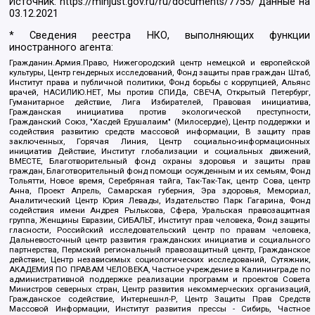
Источник:
https://minjust.gov.ru/ru/documents/7755/
данные на
03.12.2021
* Сведения реестра НКО, выполняющих функции
иностранного агента:
Гражданин.Армия.Право, Нижегородский центр немецкой и европейской
культуры, Центр гендерных исследований, Фонд защиты прав граждан Штаб,
Институт права и публичной политики, Фонд борьбы с коррупцией, Альянс
врачей, НАСИЛИЮ.НЕТ, Мы против СПИДа, СВЕЧА, Открытый Петербург,
Гуманитарное действие, Лига Избирателей, Правовая инициатива,
Гражданская инициатива против экологической преступности,
Гражданский Союз, "Хасдей Ерушалаим" (Милосердие), Центр поддержки и
содействия развитию средств массовой информации, В защиту прав
заключенных, Горячая Линия, Центр социально-информационных
инициатив Действие, Институт глобализации и социальных движений,
ВМЕСТЕ, Благотворительный фонд охраны здоровья и защиты прав
граждан, Благотворительный фонд помощи осужденным и их семьям, Фонд
Тольятти, Новое время, Серебряная тайга, Так-Так-Так, центр Сова, центр
Анна, Проект Апрель, Самарская губерния, Эра здоровья, Мемориал,
Аналитический Центр Юрия Левады, Издательство Парк Гагарина, Фонд
содействия имени Андрея Рылькова, Сфера, Уральская правозащитная
группа, Женщины Евразии, СИБАЛЬТ, Институт прав человека, Фонд защиты
гласности, Российский исследовательский центр по правам человека,
Дальневосточный центр развития гражданских инициатив и социального
партнерства, Пермский региональный правозащитный центр, Гражданское
действие, Центр независимых социологических исследований, Сутяжник,
АКАДЕМИЯ ПО ПРАВАМ ЧЕЛОВЕКА, Частное учреждение в Калининграде по
административной поддержке реализации программ и проектов Совета
Министров северных стран, Центр развития некоммерческих организаций,
Гражданское содействие, Интернешнл-Р, Центр Защиты Прав Средств
Массовой Информации, Институт развития прессы - Сибирь, Частное