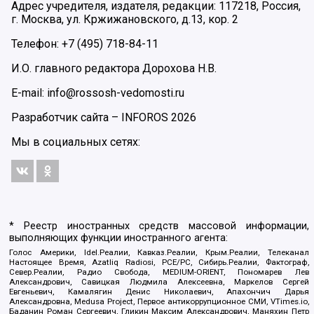
Адрес учредителя, издателя, редакции: 117218, Россия,
г. Москва, ул. Кржижановского, д.13, кор. 2
Телефон: +7 (495) 718-84-11
И.О. главного редактора Дорохова Н.В.
E-mail: info@rossosh-vedomosti.ru
Разработчик сайта –
INFOROS
2026
Мы в социальных сетях:
* Реестр иностранных средств массовой информации,
выполняющих функции иностранного агента:
Голос Америки, Idel.Реалии, Кавказ.Реалии, Крым.Реалии, Телеканал
Настоящее Время, Azatliq Radiosi, PCE/PC, Сибирь.Реалии, Фактограф,
Север.Реалии, Радио Свобода, MEDIUM-ORIENT, Пономарев Лев
Александрович, Савицкая Людмила Алексеевна, Маркелов Сергей
Евгеньевич, Камалягин Денис Николаевич, Апахончич Дарья
Александровна, Medusa Project, Первое антикоррупционное СМИ, VTimes.io,
Баданин Роман Сергеевич, Гликин Максим Александрович, Маняхин Петр