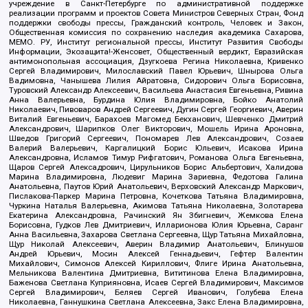
учреждение в Санкт-Петербурге по административной поддержке
реализации программ и проектов Совета Министров Северных Стран, Фонд
поддержки свободы прессы, Гражданский контроль, Человек и Закон,
Общественная комиссия по сохранению наследия академика Сахарова,
МЕМО. РУ, Институт региональной прессы, Институт Развития Свободы
Информации, Экозащита!-Женсовет, Общественный вердикт, Евразийская
антимонопольная ассоциация, Дзугкоева Регина Николаевна, Кривенко
Сергей Владимирович, Милославский Павел Юрьевич, Шнырова Ольга
Вадимовна, Чанышева Лилия Айратовна, Сидорович Ольга Борисовна,
Туровский Александр Алексеевич, Васильева Анастасия Евгеньевна, Ривина
Анна Валерьевна, Бурдина Юлия Владимировна, Бойко Анатолий
Николаевич, Пивоваров Андрей Сергеевич, Дугин Сергей Георгиевич, Аверин
Виталий Евгеньевич, Барахоев Магомед Бекханович, Шевченко Дмитрий
Александрович, Шарипков Олег Викторович, Мошель Ирина Ароновна,
Шведов Григорий Сергеевич, Пономарев Лев Александрович, Созаев
Валерий Валерьевич, Каргалицкий Борис Юльевич, Исакова Ирина
Александровна, Исламов Тимур Рифгатович, Романова Ольга Евгеньевна,
Щаров Сергей Алексадрович, Цирульников Борис Альбертович, Халидова
Марина Владимировна, Людевиг Марина Зариевна, Федотова Галина
Анатольевна, Паутов Юрий Анатольевич, Верховский Александр Маркович,
Пислакова-Паркер Марина Петровна, Кочеткова Татьяна Владимировна,
Чуркина Наталья Валерьевна, Акимова Татьяна Николаевна, Золотарева
Екатерина Александровна, Рачинский Ян Збигневич, Жемкова Елена
Борисовна, Гудков Лев Дмитриевич, Илларионова Юлия Юрьевна, Саранг
Анна Васильевна, Захарова Светлана Сергеевна, Щур Татьяна Михайловна,
Щур Николай Алексеевич, Аверин Владимир Анатольевич, Блинушов
Андрей Юрьевич, Мосин Алексей Геннадьевич, Гефтер Валентин
Михайлович, Симонов Алексей Кириллович, Флиге Ирина Анатольевна,
Мельникова Валентина Дмитриевна, Вититинова Елена Владимировна,
Баженова Светлана Куприяновна, Исаев Сергей Владимирович, Максимов
Сергей Владимирович, Беляев Сергей Иванович, Голубева Елена
Николаевна, Ганнушкина Светлана Алексеевна, Закс Елена Владимировна,