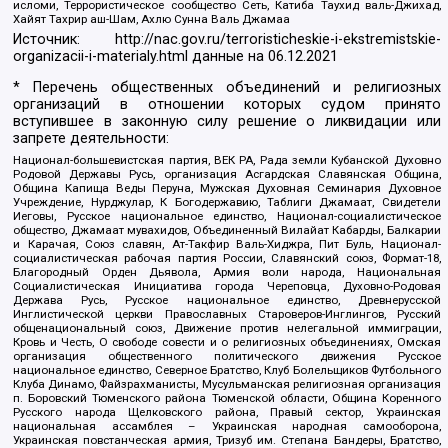
исломи, Террористическое сообщество Сеть, Катиба Таухид валь-Джихад,
Хайят Тахрир аш-Шам, Ахлю Сунна Валь Джамаа
Источник:
http://nac.gov.ru/terroristicheskie-i-ekstremistskie-
organizacii-i-materialy.html
данные на
06.12.2021
* Перечень общественных объединений и религиозных
организаций в отношении которых судом принято
вступившее в законную силу решение о ликвидации или
запрете деятельности:
Национал-большевистская партия, ВЕК РА, Рада земли Кубанской Духовно
Родовой Державы Русь, организация Асгардская Славянская Община,
Община Капища Веды Перуна, Мужская Духовная Семинария Духовное
Учреждение, Нурджулар, К Богодержавию, Таблиги Джамаат, Свидетели
Иеговы, Русское национальное единство, Национал-социалистическое
общество, Джамаат мувахидов, Объединенный Вилайат Кабарды, Балкарии
и Карачая, Союз славян, Ат-Такфир Валь-Хиджра, Пит Буль, Национал-
социалистическая рабочая партия России, Славянский союз, Формат-18,
Благородный Орден Дьявола, Армия воли народа, Национальная
Социалистическая Инициатива города Череповца, Духовно-Родовая
Держава Русь, Русское национальное единство, Древнерусской
Инглистической церкви Православных Староверов-Инглингов, Русский
общенациональный союз, Движение против нелегальной иммиграции,
Кровь и Честь, О свободе совести и о религиозных объединениях, Омская
организация общественного политического движения Русское
национальное единство, Северное Братство, Клуб Болельщиков Футбольного
Клуба Динамо, Файзрахманисты, Мусульманская религиозная организация
п. Боровский Тюменского района Тюменской области, Община Коренного
Русского народа Щелковского района, Правый сектор, Украинская
национальная ассамблея – Украинская народная самооборона,
Украинская повстанческая армия, Тризуб им. Степана Бандеры, Братство,