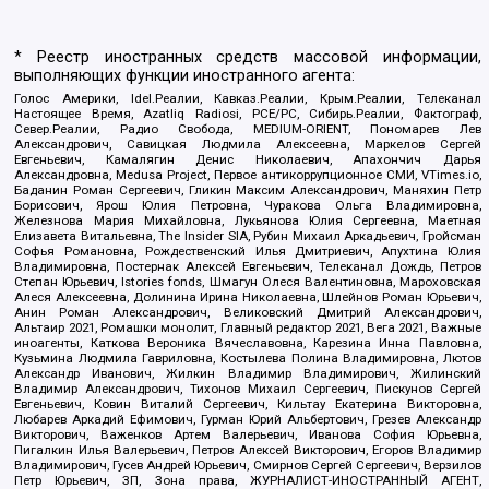
* Реестр иностранных средств массовой информации,
выполняющих функции иностранного агента:
Голос Америки, Idel.Реалии, Кавказ.Реалии, Крым.Реалии, Телеканал
Настоящее Время, Azatliq Radiosi, PCE/PC, Сибирь.Реалии, Фактограф,
Север.Реалии, Радио Свобода, MEDIUM-ORIENT, Пономарев Лев
Александрович, Савицкая Людмила Алексеевна, Маркелов Сергей
Евгеньевич, Камалягин Денис Николаевич, Апахончич Дарья
Александровна, Medusa Project, Первое антикоррупционное СМИ, VTimes.io,
Баданин Роман Сергеевич, Гликин Максим Александрович, Маняхин Петр
Борисович, Ярош Юлия Петровна, Чуракова Ольга Владимировна,
Железнова Мария Михайловна, Лукьянова Юлия Сергеевна, Маетная
Елизавета Витальевна, The Insider SIA, Рубин Михаил Аркадьевич, Гройсман
Софья Романовна, Рождественский Илья Дмитриевич, Апухтина Юлия
Владимировна, Постернак Алексей Евгеньевич, Телеканал Дождь, Петров
Степан Юрьевич, Istories fonds, Шмагун Олеся Валентиновна, Мароховская
Алеся Алексеевна, Долинина Ирина Николаевна, Шлейнов Роман Юрьевич,
Анин Роман Александрович, Великовский Дмитрий Александрович,
Альтаир 2021, Ромашки монолит, Главный редактор 2021, Вега 2021, Важные
иноагенты, Каткова Вероника Вячеславовна, Карезина Инна Павловна,
Кузьмина Людмила Гавриловна, Костылева Полина Владимировна, Лютов
Александр Иванович, Жилкин Владимир Владимирович, Жилинский
Владимир Александрович, Тихонов Михаил Сергеевич, Пискунов Сергей
Евгеньевич, Ковин Виталий Сергеевич, Кильтау Екатерина Викторовна,
Любарев Аркадий Ефимович, Гурман Юрий Альбертович, Грезев Александр
Викторович, Важенков Артем Валерьевич, Иванова София Юрьевна,
Пигалкин Илья Валерьевич, Петров Алексей Викторович, Егоров Владимир
Владимирович, Гусев Андрей Юрьевич, Смирнов Сергей Сергеевич, Верзилов
Петр Юрьевич, ЗП, Зона права, ЖУРНАЛИСТ-ИНОСТРАННЫЙ АГЕНТ,