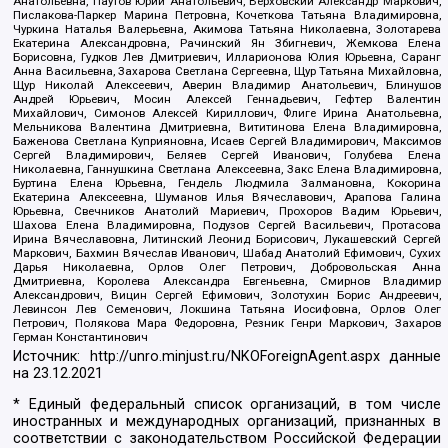
Анатольевна, Паутов Юрий Анатольевич, Верховский Александр Маркович,
Пислакова-Паркер Марина Петровна, Кочеткова Татьяна Владимировна,
Чуркина Наталья Валерьевна, Акимова Татьяна Николаевна, Золотарева
Екатерина Александровна, Рачинский Ян Збигневич, Жемкова Елена
Борисовна, Гудков Лев Дмитриевич, Илларионова Юлия Юрьевна, Саранг
Анна Васильевна, Захарова Светлана Сергеевна, Щур Татьяна Михайловна,
Щур Николай Алексеевич, Аверин Владимир Анатольевич, Блинушов
Андрей Юрьевич, Мосин Алексей Геннадьевич, Гефтер Валентин
Михайлович, Симонов Алексей Кириллович, Флиге Ирина Анатольевна,
Мельникова Валентина Дмитриевна, Вититинова Елена Владимировна,
Баженова Светлана Куприяновна, Исаев Сергей Владимирович, Максимов
Сергей Владимирович, Беляев Сергей Иванович, Голубева Елена
Николаевна, Ганнушкина Светлана Алексеевна, Закс Елена Владимировна,
Буртина Елена Юрьевна, Гендель Людмила Залмановна, Кокорина
Екатерина Алексеевна, Шуманов Илья Вячеславович, Арапова Галина
Юрьевна, Свечников Анатолий Мариевич, Прохоров Вадим Юрьевич,
Шахова Елена Владимировна, Подузов Сергей Васильевич, Протасова
Ирина Вячеславовна, Литинский Леонид Борисович, Лукашевский Сергей
Маркович, Бахмин Вячеслав Иванович, Шабад Анатолий Ефимович, Сухих
Дарья Николаевна, Орлов Олег Петрович, Добровольская Анна
Дмитриевна, Королева Александра Евгеньевна, Смирнов Владимир
Александрович, Вицин Сергей Ефимович, Золотухин Борис Андреевич,
Левинсон Лев Семенович, Локшина Татьяна Иосифовна, Орлов Олег
Петрович, Полякова Мара Федоровна, Резник Генри Маркович, Захаров
Герман Константинович
Источник:
http://unro.minjust.ru/NKOForeignAgent.aspx
данные
на
23.12.2021
* Единый федеральный список организаций, в том числе
иностранных и международных организаций, признанных в
соответствии с законодательством Российской Федерации