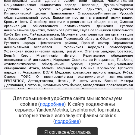
Благородный Орден Дьявола, Армия воли народа, Национальная
Социалистическая Инициатива города Череповца, Духовно-Родовая
Держава Русь, Русское национальное единство, Древнерусской
Инглистической церкви Православных Староверов-Инглингов, Русский
общенациональный союз, Движение против нелегальной иммиграции,
Кровь и Честь, О свободе совести и о религиозных объединениях, Омская
организация общественного политического движения Русское
национальное единство, Северное Братство, Клуб Болельщиков Футбольного
Клуба Динамо, Файзрахманисты, Мусульманская религиозная организация
п. Боровский Тюменского района Тюменской области, Община Коренного
Русского народа Щелковского района, Правый сектор, Украинская
национальная ассамблея – Украинская народная самооборона,
Украинская повстанческая армия, Тризуб им. Степана Бандеры, Братство,
Белый Крест, Misanthropic division, Религиозное объединение
последователей инглиизма, Народная Социальная Инициатива, TulaSkins,
Этнополитическое объединение Русские, Русское национальное
объединение Атака, Мечеть Мирмамеда, Община Коренного Русского
народа г. Астрахани, ВОЛЯ, Меджлис крымскотатарского народа, Рубеж
Севера, ТОЙС, О противодействии экстремистской деятельности,
РЕВТАТПОД, Артподготовка, Штольц, В честь иконы Божией Матери
Державная, Сектор 16, Независимость, Фирма, Молодежная правозащитная
группа МПГ, Курсом Правды и Единения, Каракольская инициативная
группа, Автоград Крю, Союз Славянских Сил Руси, Алля-Аят,
Благотворительный пансионат Ак Умут, Русская республика Русь,
Для повышения удобства сайта мы используем
Арестантское уголовное единство, Башкорт, Нация и свобода, W.H.С., Фалунь
cookies (
подробнее
). К сайту подключены
Дафа, Иртыш Ultras, Русский Патриотический клуб-Новокузнецк/РПК,
сервисы Yandex.Metrika, LiveInternet, top.mail.ru,
Сибирский державный союз, Фонд борьбы с коррупцией, Фонд защиты прав
граждан, Штабы Навального, Совет граждан СССР Прикубанского округа г.
которые также используют файлы cookies
Краснодара
(
подробнее
).
Источник:
https://minjust.gov.ru/ru/documents/7822/
данные на
08.12.2021
Я согласен/согласна