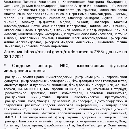
Вольтская Татьяна Анатольевна, Клепиковская Екатерина Дмитриевна,
Сотников Даниил Владимирович, Захаров Андрей Вячеславович, Симонов
Евгений Алексеевич, Сурначева Елизавета Дмитриевна, Соловьева Елена
Анатольевна, Арапова Галина Юрьевна, Перл Роман Александрович, МЕМО,
Mason G.E.S. Anonymous Foundation, Stichting Bellingcat, Якутия – Наше
Мнение, Москоу диджитал медиа, РС-Балт, Заговора Максим
Александрович, Ветошкина Валерия Валерьевна, Павлов Иван Юрьевич,
Скворцова Елена Сергеевна, Оленичев Максим Владимирович, Как бы
инагент, Кочетков Игорь Викторович, Иркутский союз библиофилов, Честные
выборы, Нобелевский призыв, Еланчик Олег Александрович, Григорьева
Алина Александровна, Григорьев Андрей Валерьевич , Гималова Регина
Эмилевна, Хисамова Регина Фаритовна
Источник:
https://minjust.gov.ru/ru/documents/7755/
данные на
03.12.2021
* Сведения реестра НКО, выполняющих функции
иностранного агента:
Гражданин.Армия.Право, Нижегородский центр немецкой и европейской
культуры, Центр гендерных исследований, Фонд защиты прав граждан Штаб,
Институт права и публичной политики, Фонд борьбы с коррупцией, Альянс
врачей, НАСИЛИЮ.НЕТ, Мы против СПИДа, СВЕЧА, Открытый Петербург,
Гуманитарное действие, Лига Избирателей, Правовая инициатива,
Гражданская инициатива против экологической преступности,
Гражданский Союз, "Хасдей Ерушалаим" (Милосердие), Центр поддержки и
содействия развитию средств массовой информации, В защиту прав
заключенных, Горячая Линия, Центр социально-информационных
инициатив Действие, Институт глобализации и социальных движений,
ВМЕСТЕ, Благотворительный фонд охраны здоровья и защиты прав
граждан, Благотворительный фонд помощи осужденным и их семьям, Фонд
Тольятти, Новое время, Серебряная тайга, Так-Так-Так, центр Сова, центр