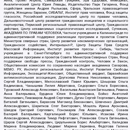
Анна, Проект Апрель, Самарская губерния, Эра здоровья, Мемориал,
Аналитический Центр Юрия Левады, Издательство Парк Гагарина, Фонд
содействия имени Андрея Рылькова, Сфера, Уральская правозащитная
группа, Женщины Евразии, СИБАЛЬТ, Институт прав человека, Фонд защиты
гласности, Российский исследовательский центр по правам человека,
Дальневосточный центр развития гражданских инициатив и социального
партнерства, Пермский региональный правозащитный центр, Гражданское
действие, Центр независимых социологических исследований, Сутяжник,
АКАДЕМИЯ ПО ПРАВАМ ЧЕЛОВЕКА, Частное учреждение в Калининграде по
административной поддержке реализации программ и проектов Совета
Министров северных стран, Центр развития некоммерческих организаций,
Гражданское содействие, Интернешнл-Р, Центр Защиты Прав Средств
Массовой Информации, Институт развития прессы - Сибирь, Частное
учреждение в Санкт-Петербурге по административной поддержке
реализации программ и проектов Совета Министров Северных Стран, Фонд
поддержки свободы прессы, Гражданский контроль, Человек и Закон,
Общественная комиссия по сохранению наследия академика Сахарова,
МЕМО. РУ, Институт региональной прессы, Институт Развития Свободы
Информации, Экозащита!-Женсовет, Общественный вердикт, Евразийская
антимонопольная ассоциация, Дзугкоева Регина Николаевна, Кривенко
Сергей Владимирович, Милославский Павел Юрьевич, Шнырова Ольга
Вадимовна, Чанышева Лилия Айратовна, Сидорович Ольга Борисовна,
Туровский Александр Алексеевич, Васильева Анастасия Евгеньевна, Ривина
Анна Валерьевна, Бурдина Юлия Владимировна, Бойко Анатолий
Николаевич, Пивоваров Андрей Сергеевич, Дугин Сергей Георгиевич, Аверин
Виталий Евгеньевич, Барахоев Магомед Бекханович, Шевченко Дмитрий
Александрович, Шарипков Олег Викторович, Мошель Ирина Ароновна,
Шведов Григорий Сергеевич, Пономарев Лев Александрович, Созаев
Валерий Валерьевич, Каргалицкий Борис Юльевич, Исакова Ирина
Александровна, Исламов Тимур Рифгатович, Романова Ольга Евгеньевна,
Щаров Сергей Алексадрович, Цирульников Борис Альбертович, Халидова
Марина Владимировна, Людевиг Марина Зариевна, Федотова Галина