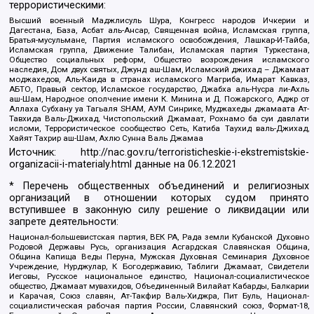
террористическими:
Высший военный Маджлисуль Шура, Конгресс народов Ичкерии и
Дагестана, База, Асбат аль-Ансар, Священная война, Исламская группа,
Братья-мусульмане, Партия исламского освобождения, Лашкар-И-Тайба,
Исламская группа, Движение Талибан, Исламская партия Туркестана,
Общество социальных реформ, Общество возрождения исламского
наследия, Дом двух святых, Джунд аш-Шам, Исламский джихад – Джамаат
моджахедов, Аль-Каида в странах исламского Магриба, Имарат Кавказ,
АБТО, Правый сектор, Исламское государство, Джабха аль-Нусра ли-Ахль
аш-Шам, Народное ополчение имени К. Минина и Д. Пожарского, Аджр от
Аллаха Субхану уа Тагьаля SHAM, АУМ Синрике, Муджахеды джамаата Ат-
Тавхида Валь-Джихад, Чистопольский Джамаат, Рохнамо ба суи давлати
исломи, Террористическое сообщество Сеть, Катиба Таухид валь-Джихад,
Хайят Тахрир аш-Шам, Ахлю Сунна Валь Джамаа
Источник:
http://nac.gov.ru/terroristicheskie-i-ekstremistskie-
organizacii-i-materialy.html
данные на
06.12.2021
* Перечень общественных объединений и религиозных
организаций в отношении которых судом принято
вступившее в законную силу решение о ликвидации или
запрете деятельности:
Национал-большевистская партия, ВЕК РА, Рада земли Кубанской Духовно
Родовой Державы Русь, организация Асгардская Славянская Община,
Община Капища Веды Перуна, Мужская Духовная Семинария Духовное
Учреждение, Нурджулар, К Богодержавию, Таблиги Джамаат, Свидетели
Иеговы, Русское национальное единство, Национал-социалистическое
общество, Джамаат мувахидов, Объединенный Вилайат Кабарды, Балкарии
и Карачая, Союз славян, Ат-Такфир Валь-Хиджра, Пит Буль, Национал-
социалистическая рабочая партия России, Славянский союз, Формат-18,