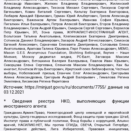
Александр Иванович, Жилкин Владимир Владимирович, Жилинский
Владимир Александрович, Тихонов Михаил Сергеевич, Пискунов Сергей
Евгеньевич, Ковин Виталий Сергеевич, Кильтау Екатерина Викторовна,
Любарев Аркадий Ефимович, Гурман Юрий Альбертович, Грезев Александр
Викторович, Важенков Артем Валерьевич, Иванова София Юрьевна,
Пигалкин Илья Валерьевич, Петров Алексей Викторович, Егоров Владимир
Владимирович, Гусев Андрей Юрьевич, Смирнов Сергей Сергеевич, Верзилов
Петр Юрьевич, ЗП, Зона права, ЖУРНАЛИСТ-ИНОСТРАННЫЙ АГЕНТ,
Вольтская Татьяна Анатольевна, Клепиковская Екатерина Дмитриевна,
Сотников Даниил Владимирович, Захаров Андрей Вячеславович, Симонов
Евгений Алексеевич, Сурначева Елизавета Дмитриевна, Соловьева Елена
Анатольевна, Арапова Галина Юрьевна, Перл Роман Александрович, МЕМО,
Mason G.E.S. Anonymous Foundation, Stichting Bellingcat, Якутия – Наше
Мнение, Москоу диджитал медиа, РС-Балт, Заговора Максим
Александрович, Ветошкина Валерия Валерьевна, Павлов Иван Юрьевич,
Скворцова Елена Сергеевна, Оленичев Максим Владимирович, Как бы
инагент, Кочетков Игорь Викторович, Иркутский союз библиофилов, Честные
выборы, Нобелевский призыв, Еланчик Олег Александрович, Григорьева
Алина Александровна, Григорьев Андрей Валерьевич , Гималова Регина
Эмилевна, Хисамова Регина Фаритовна
Источник:
https://minjust.gov.ru/ru/documents/7755/
данные на
03.12.2021
* Сведения реестра НКО, выполняющих функции
иностранного агента:
Гражданин.Армия.Право, Нижегородский центр немецкой и европейской
культуры, Центр гендерных исследований, Фонд защиты прав граждан Штаб,
Институт права и публичной политики, Фонд борьбы с коррупцией, Альянс
врачей, НАСИЛИЮ.НЕТ, Мы против СПИДа, СВЕЧА, Открытый Петербург,
Гуманитарное действие, Лига Избирателей, Правовая инициатива,