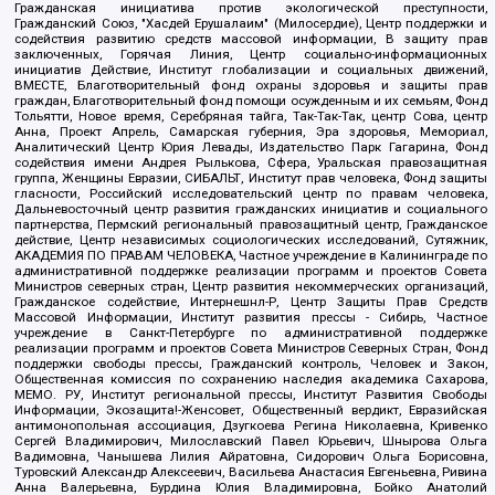
Гражданская инициатива против экологической преступности,
Гражданский Союз, "Хасдей Ерушалаим" (Милосердие), Центр поддержки и
содействия развитию средств массовой информации, В защиту прав
заключенных, Горячая Линия, Центр социально-информационных
инициатив Действие, Институт глобализации и социальных движений,
ВМЕСТЕ, Благотворительный фонд охраны здоровья и защиты прав
граждан, Благотворительный фонд помощи осужденным и их семьям, Фонд
Тольятти, Новое время, Серебряная тайга, Так-Так-Так, центр Сова, центр
Анна, Проект Апрель, Самарская губерния, Эра здоровья, Мемориал,
Аналитический Центр Юрия Левады, Издательство Парк Гагарина, Фонд
содействия имени Андрея Рылькова, Сфера, Уральская правозащитная
группа, Женщины Евразии, СИБАЛЬТ, Институт прав человека, Фонд защиты
гласности, Российский исследовательский центр по правам человека,
Дальневосточный центр развития гражданских инициатив и социального
партнерства, Пермский региональный правозащитный центр, Гражданское
действие, Центр независимых социологических исследований, Сутяжник,
АКАДЕМИЯ ПО ПРАВАМ ЧЕЛОВЕКА, Частное учреждение в Калининграде по
административной поддержке реализации программ и проектов Совета
Министров северных стран, Центр развития некоммерческих организаций,
Гражданское содействие, Интернешнл-Р, Центр Защиты Прав Средств
Массовой Информации, Институт развития прессы - Сибирь, Частное
учреждение в Санкт-Петербурге по административной поддержке
реализации программ и проектов Совета Министров Северных Стран, Фонд
поддержки свободы прессы, Гражданский контроль, Человек и Закон,
Общественная комиссия по сохранению наследия академика Сахарова,
МЕМО. РУ, Институт региональной прессы, Институт Развития Свободы
Информации, Экозащита!-Женсовет, Общественный вердикт, Евразийская
антимонопольная ассоциация, Дзугкоева Регина Николаевна, Кривенко
Сергей Владимирович, Милославский Павел Юрьевич, Шнырова Ольга
Вадимовна, Чанышева Лилия Айратовна, Сидорович Ольга Борисовна,
Туровский Александр Алексеевич, Васильева Анастасия Евгеньевна, Ривина
Анна Валерьевна, Бурдина Юлия Владимировна, Бойко Анатолий