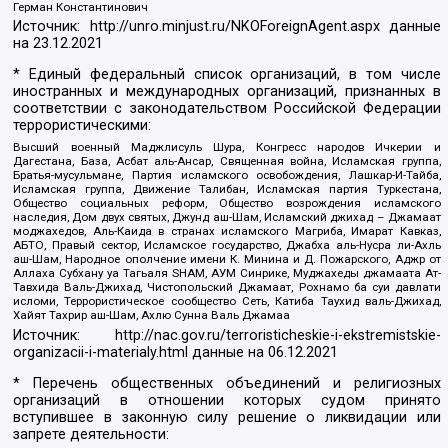
Герман Константинович
Источник:
http://unro.minjust.ru/NKOForeignAgent.aspx
данные
на
23.12.2021
* Единый федеральный список организаций, в том числе
иностранных и международных организаций, признанных в
соответствии с законодательством Российской Федерации
террористическими:
Высший военный Маджлисуль Шура, Конгресс народов Ичкерии и
Дагестана, База, Асбат аль-Ансар, Священная война, Исламская группа,
Братья-мусульмане, Партия исламского освобождения, Лашкар-И-Тайба,
Исламская группа, Движение Талибан, Исламская партия Туркестана,
Общество социальных реформ, Общество возрождения исламского
наследия, Дом двух святых, Джунд аш-Шам, Исламский джихад – Джамаат
моджахедов, Аль-Каида в странах исламского Магриба, Имарат Кавказ,
АБТО, Правый сектор, Исламское государство, Джабха аль-Нусра ли-Ахль
аш-Шам, Народное ополчение имени К. Минина и Д. Пожарского, Аджр от
Аллаха Субхану уа Тагьаля SHAM, АУМ Синрике, Муджахеды джамаата Ат-
Тавхида Валь-Джихад, Чистопольский Джамаат, Рохнамо ба суи давлати
исломи, Террористическое сообщество Сеть, Катиба Таухид валь-Джихад,
Хайят Тахрир аш-Шам, Ахлю Сунна Валь Джамаа
Источник:
http://nac.gov.ru/terroristicheskie-i-ekstremistskie-
organizacii-i-materialy.html
данные на
06.12.2021
* Перечень общественных объединений и религиозных
организаций в отношении которых судом принято
вступившее в законную силу решение о ликвидации или
запрете деятельности: