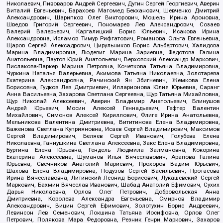
Николаевич, Пивоваров Андрей Сергеевич, Дугин Сергей Георгиевич, Аверин
Виталий Евгеньевич, Барахоев Магомед Бекханович, Шевченко Дмитрий
Александрович, Шарипков Олег Викторович, Мошель Ирина Ароновна,
Шведов Григорий Сергеевич, Пономарев Лев Александрович, Созаев
Валерий Валерьевич, Каргалицкий Борис Юльевич, Исакова Ирина
Александровна, Исламов Тимур Рифгатович, Романова Ольга Евгеньевна,
Щаров Сергей Алексадрович, Цирульников Борис Альбертович, Халидова
Марина Владимировна, Людевиг Марина Зариевна, Федотова Галина
Анатольевна, Паутов Юрий Анатольевич, Верховский Александр Маркович,
Пислакова-Паркер Марина Петровна, Кочеткова Татьяна Владимировна,
Чуркина Наталья Валерьевна, Акимова Татьяна Николаевна, Золотарева
Екатерина Александровна, Рачинский Ян Збигневич, Жемкова Елена
Борисовна, Гудков Лев Дмитриевич, Илларионова Юлия Юрьевна, Саранг
Анна Васильевна, Захарова Светлана Сергеевна, Щур Татьяна Михайловна,
Щур Николай Алексеевич, Аверин Владимир Анатольевич, Блинушов
Андрей Юрьевич, Мосин Алексей Геннадьевич, Гефтер Валентин
Михайлович, Симонов Алексей Кириллович, Флиге Ирина Анатольевна,
Мельникова Валентина Дмитриевна, Вититинова Елена Владимировна,
Баженова Светлана Куприяновна, Исаев Сергей Владимирович, Максимов
Сергей Владимирович, Беляев Сергей Иванович, Голубева Елена
Николаевна, Ганнушкина Светлана Алексеевна, Закс Елена Владимировна,
Буртина Елена Юрьевна, Гендель Людмила Залмановна, Кокорина
Екатерина Алексеевна, Шуманов Илья Вячеславович, Арапова Галина
Юрьевна, Свечников Анатолий Мариевич, Прохоров Вадим Юрьевич,
Шахова Елена Владимировна, Подузов Сергей Васильевич, Протасова
Ирина Вячеславовна, Литинский Леонид Борисович, Лукашевский Сергей
Маркович, Бахмин Вячеслав Иванович, Шабад Анатолий Ефимович, Сухих
Дарья Николаевна, Орлов Олег Петрович, Добровольская Анна
Дмитриевна, Королева Александра Евгеньевна, Смирнов Владимир
Александрович, Вицин Сергей Ефимович, Золотухин Борис Андреевич,
Левинсон Лев Семенович, Локшина Татьяна Иосифовна, Орлов Олег
Петрович, Полякова Мара Федоровна, Резник Генри Маркович, Захаров