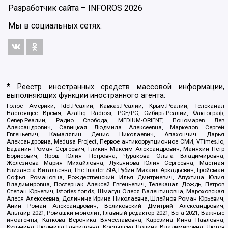
Разработчик сайта –
INFOROS
2026
Мы в социальных сетях:
* Реестр иностранных средств массовой информации,
выполняющих функции иностранного агента:
Голос Америки, Idel.Реалии, Кавказ.Реалии, Крым.Реалии, Телеканал
Настоящее Время, Azatliq Radiosi, PCE/PC, Сибирь.Реалии, Фактограф,
Север.Реалии, Радио Свобода, MEDIUM-ORIENT, Пономарев Лев
Александрович, Савицкая Людмила Алексеевна, Маркелов Сергей
Евгеньевич, Камалягин Денис Николаевич, Апахончич Дарья
Александровна, Medusa Project, Первое антикоррупционное СМИ, VTimes.io,
Баданин Роман Сергеевич, Гликин Максим Александрович, Маняхин Петр
Борисович, Ярош Юлия Петровна, Чуракова Ольга Владимировна,
Железнова Мария Михайловна, Лукьянова Юлия Сергеевна, Маетная
Елизавета Витальевна, The Insider SIA, Рубин Михаил Аркадьевич, Гройсман
Софья Романовна, Рождественский Илья Дмитриевич, Апухтина Юлия
Владимировна, Постернак Алексей Евгеньевич, Телеканал Дождь, Петров
Степан Юрьевич, Istories fonds, Шмагун Олеся Валентиновна, Мароховская
Алеся Алексеевна, Долинина Ирина Николаевна, Шлейнов Роман Юрьевич,
Анин Роман Александрович, Великовский Дмитрий Александрович,
Альтаир 2021, Ромашки монолит, Главный редактор 2021, Вега 2021, Важные
иноагенты, Каткова Вероника Вячеславовна, Карезина Инна Павловна,
Кузьмина Людмила Гавриловна, Костылева Полина Владимировна, Лютов