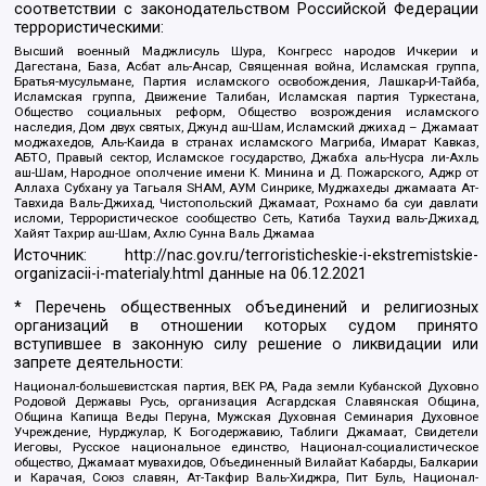
соответствии с законодательством Российской Федерации
террористическими:
Высший военный Маджлисуль Шура, Конгресс народов Ичкерии и
Дагестана, База, Асбат аль-Ансар, Священная война, Исламская группа,
Братья-мусульмане, Партия исламского освобождения, Лашкар-И-Тайба,
Исламская группа, Движение Талибан, Исламская партия Туркестана,
Общество социальных реформ, Общество возрождения исламского
наследия, Дом двух святых, Джунд аш-Шам, Исламский джихад – Джамаат
моджахедов, Аль-Каида в странах исламского Магриба, Имарат Кавказ,
АБТО, Правый сектор, Исламское государство, Джабха аль-Нусра ли-Ахль
аш-Шам, Народное ополчение имени К. Минина и Д. Пожарского, Аджр от
Аллаха Субхану уа Тагьаля SHAM, АУМ Синрике, Муджахеды джамаата Ат-
Тавхида Валь-Джихад, Чистопольский Джамаат, Рохнамо ба суи давлати
исломи, Террористическое сообщество Сеть, Катиба Таухид валь-Джихад,
Хайят Тахрир аш-Шам, Ахлю Сунна Валь Джамаа
Источник:
http://nac.gov.ru/terroristicheskie-i-ekstremistskie-
organizacii-i-materialy.html
данные на
06.12.2021
* Перечень общественных объединений и религиозных
организаций в отношении которых судом принято
вступившее в законную силу решение о ликвидации или
запрете деятельности:
Национал-большевистская партия, ВЕК РА, Рада земли Кубанской Духовно
Родовой Державы Русь, организация Асгардская Славянская Община,
Община Капища Веды Перуна, Мужская Духовная Семинария Духовное
Учреждение, Нурджулар, К Богодержавию, Таблиги Джамаат, Свидетели
Иеговы, Русское национальное единство, Национал-социалистическое
общество, Джамаат мувахидов, Объединенный Вилайат Кабарды, Балкарии
и Карачая, Союз славян, Ат-Такфир Валь-Хиджра, Пит Буль, Национал-