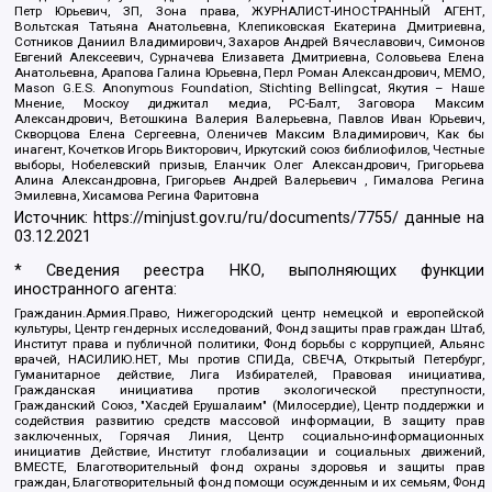
Петр Юрьевич, ЗП, Зона права, ЖУРНАЛИСТ-ИНОСТРАННЫЙ АГЕНТ,
Вольтская Татьяна Анатольевна, Клепиковская Екатерина Дмитриевна,
Сотников Даниил Владимирович, Захаров Андрей Вячеславович, Симонов
Евгений Алексеевич, Сурначева Елизавета Дмитриевна, Соловьева Елена
Анатольевна, Арапова Галина Юрьевна, Перл Роман Александрович, МЕМО,
Mason G.E.S. Anonymous Foundation, Stichting Bellingcat, Якутия – Наше
Мнение, Москоу диджитал медиа, РС-Балт, Заговора Максим
Александрович, Ветошкина Валерия Валерьевна, Павлов Иван Юрьевич,
Скворцова Елена Сергеевна, Оленичев Максим Владимирович, Как бы
инагент, Кочетков Игорь Викторович, Иркутский союз библиофилов, Честные
выборы, Нобелевский призыв, Еланчик Олег Александрович, Григорьева
Алина Александровна, Григорьев Андрей Валерьевич , Гималова Регина
Эмилевна, Хисамова Регина Фаритовна
Источник:
https://minjust.gov.ru/ru/documents/7755/
данные на
03.12.2021
* Сведения реестра НКО, выполняющих функции
иностранного агента:
Гражданин.Армия.Право, Нижегородский центр немецкой и европейской
культуры, Центр гендерных исследований, Фонд защиты прав граждан Штаб,
Институт права и публичной политики, Фонд борьбы с коррупцией, Альянс
врачей, НАСИЛИЮ.НЕТ, Мы против СПИДа, СВЕЧА, Открытый Петербург,
Гуманитарное действие, Лига Избирателей, Правовая инициатива,
Гражданская инициатива против экологической преступности,
Гражданский Союз, "Хасдей Ерушалаим" (Милосердие), Центр поддержки и
содействия развитию средств массовой информации, В защиту прав
заключенных, Горячая Линия, Центр социально-информационных
инициатив Действие, Институт глобализации и социальных движений,
ВМЕСТЕ, Благотворительный фонд охраны здоровья и защиты прав
граждан, Благотворительный фонд помощи осужденным и их семьям, Фонд