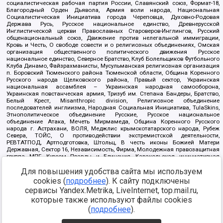
социалистическая рабочая партия России, Славянский союз, Формат-18,
Благородный Орден Дьявола, Армия воли народа, Национальная
Социалистическая Инициатива города Череповца, Духовно-Родовая
Держава Русь, Русское национальное единство, Древнерусской
Инглистической церкви Православных Староверов-Инглингов, Русский
общенациональный союз, Движение против нелегальной иммиграции,
Кровь и Честь, О свободе совести и о религиозных объединениях, Омская
организация общественного политического движения Русское
национальное единство, Северное Братство, Клуб Болельщиков Футбольного
Клуба Динамо, Файзрахманисты, Мусульманская религиозная организация
п. Боровский Тюменского района Тюменской области, Община Коренного
Русского народа Щелковского района, Правый сектор, Украинская
национальная ассамблея – Украинская народная самооборона,
Украинская повстанческая армия, Тризуб им. Степана Бандеры, Братство,
Белый Крест, Misanthropic division, Религиозное объединение
последователей инглиизма, Народная Социальная Инициатива, TulaSkins,
Этнополитическое объединение Русские, Русское национальное
объединение Атака, Мечеть Мирмамеда, Община Коренного Русского
народа г. Астрахани, ВОЛЯ, Меджлис крымскотатарского народа, Рубеж
Севера, ТОЙС, О противодействии экстремистской деятельности,
РЕВТАТПОД, Артподготовка, Штольц, В честь иконы Божией Матери
Державная, Сектор 16, Независимость, Фирма, Молодежная правозащитная
группа МПГ, Курсом Правды и Единения, Каракольская инициативная
группа, Автоград Крю, Союз Славянских Сил Руси, Алля-Аят,
Благотворительный пансионат Ак Умут, Русская республика Русь,
Для повышения удобства сайта мы используем
Арестантское уголовное единство, Башкорт, Нация и свобода, W.H.С., Фалунь
cookies (
подробнее
). К сайту подключены
Дафа, Иртыш Ultras, Русский Патриотический клуб-Новокузнецк/РПК,
сервисы Yandex.Metrika, LiveInternet, top.mail.ru,
Сибирский державный союз, Фонд борьбы с коррупцией, Фонд защиты прав
граждан, Штабы Навального, Совет граждан СССР Прикубанского округа г.
которые также используют файлы cookies
Краснодара
(
подробнее
).
Источник:
https://minjust.gov.ru/ru/documents/7822/
данные на