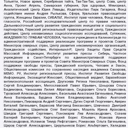
Тольятти, Новое время, Серебряная тайга, Так-Так-Так, центр Сова, центр
Анна, Проект Апрель, Самарская губерния, Эра здоровья, Мемориал,
Аналитический Центр Юрия Левады, Издательство Парк Гагарина, Фонд
содействия имени Андрея Рылькова, Сфера, Уральская правозащитная
группа, Женщины Евразии, СИБАЛЬТ, Институт прав человека, Фонд защиты
гласности, Российский исследовательский центр по правам человека,
Дальневосточный центр развития гражданских инициатив и социального
партнерства, Пермский региональный правозащитный центр, Гражданское
действие, Центр независимых социологических исследований, Сутяжник,
АКАДЕМИЯ ПО ПРАВАМ ЧЕЛОВЕКА, Частное учреждение в Калининграде по
административной поддержке реализации программ и проектов Совета
Министров северных стран, Центр развития некоммерческих организаций,
Гражданское содействие, Интернешнл-Р, Центр Защиты Прав Средств
Массовой Информации, Институт развития прессы - Сибирь, Частное
учреждение в Санкт-Петербурге по административной поддержке
реализации программ и проектов Совета Министров Северных Стран, Фонд
поддержки свободы прессы, Гражданский контроль, Человек и Закон,
Общественная комиссия по сохранению наследия академика Сахарова,
МЕМО. РУ, Институт региональной прессы, Институт Развития Свободы
Информации, Экозащита!-Женсовет, Общественный вердикт, Евразийская
антимонопольная ассоциация, Дзугкоева Регина Николаевна, Кривенко
Сергей Владимирович, Милославский Павел Юрьевич, Шнырова Ольга
Вадимовна, Чанышева Лилия Айратовна, Сидорович Ольга Борисовна,
Туровский Александр Алексеевич, Васильева Анастасия Евгеньевна, Ривина
Анна Валерьевна, Бурдина Юлия Владимировна, Бойко Анатолий
Николаевич, Пивоваров Андрей Сергеевич, Дугин Сергей Георгиевич, Аверин
Виталий Евгеньевич, Барахоев Магомед Бекханович, Шевченко Дмитрий
Александрович, Шарипков Олег Викторович, Мошель Ирина Ароновна,
Шведов Григорий Сергеевич, Пономарев Лев Александрович, Созаев
Валерий Валерьевич, Каргалицкий Борис Юльевич, Исакова Ирина
Александровна, Исламов Тимур Рифгатович, Романова Ольга Евгеньевна,
Щаров Сергей Алексадрович, Цирульников Борис Альбертович, Халидова