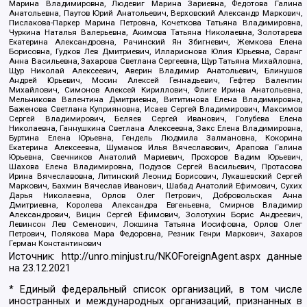
Марина Владимировна, Людевиг Марина Зариевна, Федотова Галина
Анатольевна, Паутов Юрий Анатольевич, Верховский Александр Маркович,
Пислакова-Паркер Марина Петровна, Кочеткова Татьяна Владимировна,
Чуркина Наталья Валерьевна, Акимова Татьяна Николаевна, Золотарева
Екатерина Александровна, Рачинский Ян Збигневич, Жемкова Елена
Борисовна, Гудков Лев Дмитриевич, Илларионова Юлия Юрьевна, Саранг
Анна Васильевна, Захарова Светлана Сергеевна, Щур Татьяна Михайловна,
Щур Николай Алексеевич, Аверин Владимир Анатольевич, Блинушов
Андрей Юрьевич, Мосин Алексей Геннадьевич, Гефтер Валентин
Михайлович, Симонов Алексей Кириллович, Флиге Ирина Анатольевна,
Мельникова Валентина Дмитриевна, Вититинова Елена Владимировна,
Баженова Светлана Куприяновна, Исаев Сергей Владимирович, Максимов
Сергей Владимирович, Беляев Сергей Иванович, Голубева Елена
Николаевна, Ганнушкина Светлана Алексеевна, Закс Елена Владимировна,
Буртина Елена Юрьевна, Гендель Людмила Залмановна, Кокорина
Екатерина Алексеевна, Шуманов Илья Вячеславович, Арапова Галина
Юрьевна, Свечников Анатолий Мариевич, Прохоров Вадим Юрьевич,
Шахова Елена Владимировна, Подузов Сергей Васильевич, Протасова
Ирина Вячеславовна, Литинский Леонид Борисович, Лукашевский Сергей
Маркович, Бахмин Вячеслав Иванович, Шабад Анатолий Ефимович, Сухих
Дарья Николаевна, Орлов Олег Петрович, Добровольская Анна
Дмитриевна, Королева Александра Евгеньевна, Смирнов Владимир
Александрович, Вицин Сергей Ефимович, Золотухин Борис Андреевич,
Левинсон Лев Семенович, Локшина Татьяна Иосифовна, Орлов Олег
Петрович, Полякова Мара Федоровна, Резник Генри Маркович, Захаров
Герман Константинович
Источник:
http://unro.minjust.ru/NKOForeignAgent.aspx
данные
на
23.12.2021
* Единый федеральный список организаций, в том числе
иностранных и международных организаций, признанных в