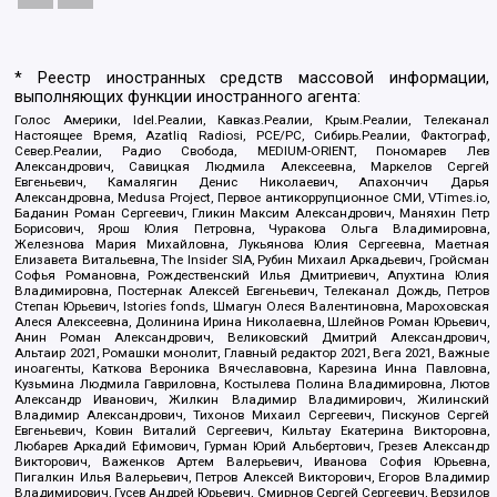
* Реестр иностранных средств массовой информации,
выполняющих функции иностранного агента:
Голос Америки, Idel.Реалии, Кавказ.Реалии, Крым.Реалии, Телеканал
Настоящее Время, Azatliq Radiosi, PCE/PC, Сибирь.Реалии, Фактограф,
Север.Реалии, Радио Свобода, MEDIUM-ORIENT, Пономарев Лев
Александрович, Савицкая Людмила Алексеевна, Маркелов Сергей
Евгеньевич, Камалягин Денис Николаевич, Апахончич Дарья
Александровна, Medusa Project, Первое антикоррупционное СМИ, VTimes.io,
Баданин Роман Сергеевич, Гликин Максим Александрович, Маняхин Петр
Борисович, Ярош Юлия Петровна, Чуракова Ольга Владимировна,
Железнова Мария Михайловна, Лукьянова Юлия Сергеевна, Маетная
Елизавета Витальевна, The Insider SIA, Рубин Михаил Аркадьевич, Гройсман
Софья Романовна, Рождественский Илья Дмитриевич, Апухтина Юлия
Владимировна, Постернак Алексей Евгеньевич, Телеканал Дождь, Петров
Степан Юрьевич, Istories fonds, Шмагун Олеся Валентиновна, Мароховская
Алеся Алексеевна, Долинина Ирина Николаевна, Шлейнов Роман Юрьевич,
Анин Роман Александрович, Великовский Дмитрий Александрович,
Альтаир 2021, Ромашки монолит, Главный редактор 2021, Вега 2021, Важные
иноагенты, Каткова Вероника Вячеславовна, Карезина Инна Павловна,
Кузьмина Людмила Гавриловна, Костылева Полина Владимировна, Лютов
Александр Иванович, Жилкин Владимир Владимирович, Жилинский
Владимир Александрович, Тихонов Михаил Сергеевич, Пискунов Сергей
Евгеньевич, Ковин Виталий Сергеевич, Кильтау Екатерина Викторовна,
Любарев Аркадий Ефимович, Гурман Юрий Альбертович, Грезев Александр
Викторович, Важенков Артем Валерьевич, Иванова София Юрьевна,
Пигалкин Илья Валерьевич, Петров Алексей Викторович, Егоров Владимир
Владимирович, Гусев Андрей Юрьевич, Смирнов Сергей Сергеевич, Верзилов