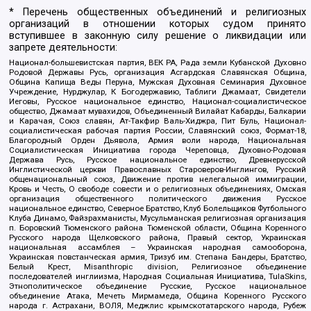
* Перечень общественных объединений и религиозных
организаций в отношении которых судом принято
вступившее в законную силу решение о ликвидации или
запрете деятельности:
Национал-большевистская партия, ВЕК РА, Рада земли Кубанской Духовно
Родовой Державы Русь, организация Асгардская Славянская Община,
Община Капища Веды Перуна, Мужская Духовная Семинария Духовное
Учреждение, Нурджулар, К Богодержавию, Таблиги Джамаат, Свидетели
Иеговы, Русское национальное единство, Национал-социалистическое
общество, Джамаат мувахидов, Объединенный Вилайат Кабарды, Балкарии
и Карачая, Союз славян, Ат-Такфир Валь-Хиджра, Пит Буль, Национал-
социалистическая рабочая партия России, Славянский союз, Формат-18,
Благородный Орден Дьявола, Армия воли народа, Национальная
Социалистическая Инициатива города Череповца, Духовно-Родовая
Держава Русь, Русское национальное единство, Древнерусской
Инглистической церкви Православных Староверов-Инглингов, Русский
общенациональный союз, Движение против нелегальной иммиграции,
Кровь и Честь, О свободе совести и о религиозных объединениях, Омская
организация общественного политического движения Русское
национальное единство, Северное Братство, Клуб Болельщиков Футбольного
Клуба Динамо, Файзрахманисты, Мусульманская религиозная организация
п. Боровский Тюменского района Тюменской области, Община Коренного
Русского народа Щелковского района, Правый сектор, Украинская
национальная ассамблея – Украинская народная самооборона,
Украинская повстанческая армия, Тризуб им. Степана Бандеры, Братство,
Белый Крест, Misanthropic division, Религиозное объединение
последователей инглиизма, Народная Социальная Инициатива, TulaSkins,
Этнополитическое объединение Русские, Русское национальное
объединение Атака, Мечеть Мирмамеда, Община Коренного Русского
народа г. Астрахани, ВОЛЯ, Меджлис крымскотатарского народа, Рубеж