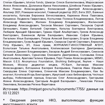
Степан Юрьевич, Istories fonds, Шмагун Олеся Валентиновна, Мароховская
Алеся Алексеевна, Долинина Ирина Николаевна, Шлейнов Роман Юрьевич,
Анин Роман Александрович, Великовский Дмитрий Александрович,
Альтаир 2021, Ромашки монолит, Главный редактор 2021, Вега 2021, Важные
иноагенты, Каткова Вероника Вячеславовна, Карезина Инна Павловна,
Кузьмина Людмила Гавриловна, Костылева Полина Владимировна, Лютов
Александр Иванович, Жилкин Владимир Владимирович, Жилинский
Владимир Александрович, Тихонов Михаил Сергеевич, Пискунов Сергей
Евгеньевич, Ковин Виталий Сергеевич, Кильтау Екатерина Викторовна,
Любарев Аркадий Ефимович, Гурман Юрий Альбертович, Грезев Александр
Викторович, Важенков Артем Валерьевич, Иванова София Юрьевна,
Пигалкин Илья Валерьевич, Петров Алексей Викторович, Егоров Владимир
Владимирович, Гусев Андрей Юрьевич, Смирнов Сергей Сергеевич, Верзилов
Петр Юрьевич, ЗП, Зона права, ЖУРНАЛИСТ-ИНОСТРАННЫЙ АГЕНТ,
Вольтская Татьяна Анатольевна, Клепиковская Екатерина Дмитриевна,
Сотников Даниил Владимирович, Захаров Андрей Вячеславович, Симонов
Евгений Алексеевич, Сурначева Елизавета Дмитриевна, Соловьева Елена
Анатольевна, Арапова Галина Юрьевна, Перл Роман Александрович, МЕМО,
Mason G.E.S. Anonymous Foundation, Stichting Bellingcat, Якутия – Наше
Мнение, Москоу диджитал медиа, РС-Балт, Заговора Максим
Александрович, Ветошкина Валерия Валерьевна, Павлов Иван Юрьевич,
Скворцова Елена Сергеевна, Оленичев Максим Владимирович, Как бы
инагент, Кочетков Игорь Викторович, Иркутский союз библиофилов, Честные
выборы, Нобелевский призыв, Еланчик Олег Александрович, Григорьева
Алина Александровна, Григорьев Андрей Валерьевич , Гималова Регина
Эмилевна, Хисамова Регина Фаритовна
Источник:
https://minjust.gov.ru/ru/documents/7755/
данные на
03.12.2021
* Сведения реестра НКО, выполняющих функции
иностранного агента: