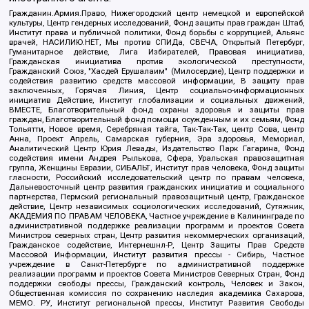
Гражданин.Армия.Право, Нижегородский центр немецкой и европейской
культуры, Центр гендерных исследований, Фонд защиты прав граждан Штаб,
Институт права и публичной политики, Фонд борьбы с коррупцией, Альянс
врачей, НАСИЛИЮ.НЕТ, Мы против СПИДа, СВЕЧА, Открытый Петербург,
Гуманитарное действие, Лига Избирателей, Правовая инициатива,
Гражданская инициатива против экологической преступности,
Гражданский Союз, "Хасдей Ерушалаим" (Милосердие), Центр поддержки и
содействия развитию средств массовой информации, В защиту прав
заключенных, Горячая Линия, Центр социально-информационных
инициатив Действие, Институт глобализации и социальных движений,
ВМЕСТЕ, Благотворительный фонд охраны здоровья и защиты прав
граждан, Благотворительный фонд помощи осужденным и их семьям, Фонд
Тольятти, Новое время, Серебряная тайга, Так-Так-Так, центр Сова, центр
Анна, Проект Апрель, Самарская губерния, Эра здоровья, Мемориал,
Аналитический Центр Юрия Левады, Издательство Парк Гагарина, Фонд
содействия имени Андрея Рылькова, Сфера, Уральская правозащитная
группа, Женщины Евразии, СИБАЛЬТ, Институт прав человека, Фонд защиты
гласности, Российский исследовательский центр по правам человека,
Дальневосточный центр развития гражданских инициатив и социального
партнерства, Пермский региональный правозащитный центр, Гражданское
действие, Центр независимых социологических исследований, Сутяжник,
АКАДЕМИЯ ПО ПРАВАМ ЧЕЛОВЕКА, Частное учреждение в Калининграде по
административной поддержке реализации программ и проектов Совета
Министров северных стран, Центр развития некоммерческих организаций,
Гражданское содействие, Интернешнл-Р, Центр Защиты Прав Средств
Массовой Информации, Институт развития прессы - Сибирь, Частное
учреждение в Санкт-Петербурге по административной поддержке
реализации программ и проектов Совета Министров Северных Стран, Фонд
поддержки свободы прессы, Гражданский контроль, Человек и Закон,
Общественная комиссия по сохранению наследия академика Сахарова,
МЕМО. РУ, Институт региональной прессы, Институт Развития Свободы