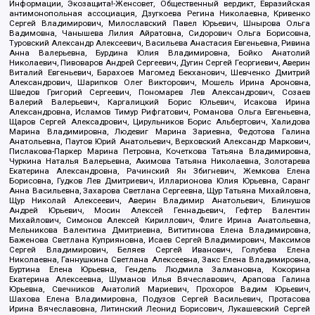
Информации, Экозащита!-Женсовет, Общественный вердикт, Евразийская
антимонопольная ассоциация, Дзугкоева Регина Николаевна, Кривенко
Сергей Владимирович, Милославский Павел Юрьевич, Шнырова Ольга
Вадимовна, Чанышева Лилия Айратовна, Сидорович Ольга Борисовна,
Туровский Александр Алексеевич, Васильева Анастасия Евгеньевна, Ривина
Анна Валерьевна, Бурдина Юлия Владимировна, Бойко Анатолий
Николаевич, Пивоваров Андрей Сергеевич, Дугин Сергей Георгиевич, Аверин
Виталий Евгеньевич, Барахоев Магомед Бекханович, Шевченко Дмитрий
Александрович, Шарипков Олег Викторович, Мошель Ирина Ароновна,
Шведов Григорий Сергеевич, Пономарев Лев Александрович, Созаев
Валерий Валерьевич, Каргалицкий Борис Юльевич, Исакова Ирина
Александровна, Исламов Тимур Рифгатович, Романова Ольга Евгеньевна,
Щаров Сергей Алексадрович, Цирульников Борис Альбертович, Халидова
Марина Владимировна, Людевиг Марина Зариевна, Федотова Галина
Анатольевна, Паутов Юрий Анатольевич, Верховский Александр Маркович,
Пислакова-Паркер Марина Петровна, Кочеткова Татьяна Владимировна,
Чуркина Наталья Валерьевна, Акимова Татьяна Николаевна, Золотарева
Екатерина Александровна, Рачинский Ян Збигневич, Жемкова Елена
Борисовна, Гудков Лев Дмитриевич, Илларионова Юлия Юрьевна, Саранг
Анна Васильевна, Захарова Светлана Сергеевна, Щур Татьяна Михайловна,
Щур Николай Алексеевич, Аверин Владимир Анатольевич, Блинушов
Андрей Юрьевич, Мосин Алексей Геннадьевич, Гефтер Валентин
Михайлович, Симонов Алексей Кириллович, Флиге Ирина Анатольевна,
Мельникова Валентина Дмитриевна, Вититинова Елена Владимировна,
Баженова Светлана Куприяновна, Исаев Сергей Владимирович, Максимов
Сергей Владимирович, Беляев Сергей Иванович, Голубева Елена
Николаевна, Ганнушкина Светлана Алексеевна, Закс Елена Владимировна,
Буртина Елена Юрьевна, Гендель Людмила Залмановна, Кокорина
Екатерина Алексеевна, Шуманов Илья Вячеславович, Арапова Галина
Юрьевна, Свечников Анатолий Мариевич, Прохоров Вадим Юрьевич,
Шахова Елена Владимировна, Подузов Сергей Васильевич, Протасова
Ирина Вячеславовна, Литинский Леонид Борисович, Лукашевский Сергей