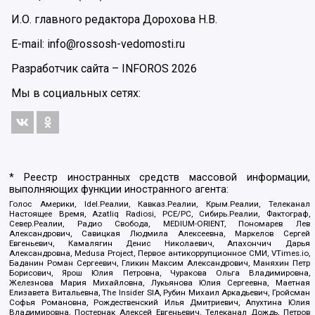
И.О. главного редактора Дорохова Н.В.
E-mail: info@rossosh-vedomosti.ru
Разработчик сайта –
INFOROS
2026
Мы в социальных сетях:
* Реестр иностранных средств массовой информации,
выполняющих функции иностранного агента:
Голос Америки, Idel.Реалии, Кавказ.Реалии, Крым.Реалии, Телеканал
Настоящее Время, Azatliq Radiosi, PCE/PC, Сибирь.Реалии, Фактограф,
Север.Реалии, Радио Свобода, MEDIUM-ORIENT, Пономарев Лев
Александрович, Савицкая Людмила Алексеевна, Маркелов Сергей
Евгеньевич, Камалягин Денис Николаевич, Апахончич Дарья
Александровна, Medusa Project, Первое антикоррупционное СМИ, VTimes.io,
Баданин Роман Сергеевич, Гликин Максим Александрович, Маняхин Петр
Борисович, Ярош Юлия Петровна, Чуракова Ольга Владимировна,
Железнова Мария Михайловна, Лукьянова Юлия Сергеевна, Маетная
Елизавета Витальевна, The Insider SIA, Рубин Михаил Аркадьевич, Гройсман
Софья Романовна, Рождественский Илья Дмитриевич, Апухтина Юлия
Владимировна, Постернак Алексей Евгеньевич, Телеканал Дождь, Петров