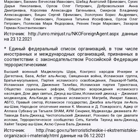
Маркович, Бахмин Вячеслав Иванович, Шабад Анатолий Ефимович, Сухих
Дарья Николаевна, Орлов Олег Петрович, Добровольская Анна
Дмитриевна, Королева Александра Евгеньевна, Смирнов Владимир
Александрович, Вицин Сергей Ефимович, Золотухин Борис Андреевич,
Левинсон Лев Семенович, Локшина Татьяна Иосифовна, Орлов Олег
Петрович, Полякова Мара Федоровна, Резник Генри Маркович, Захаров
Герман Константинович
Источник:
http://unro.minjust.ru/NKOForeignAgent.aspx
данные
на
23.12.2021
* Единый федеральный список организаций, в том числе
иностранных и международных организаций, признанных в
соответствии с законодательством Российской Федерации
террористическими:
Высший военный Маджлисуль Шура, Конгресс народов Ичкерии и
Дагестана, База, Асбат аль-Ансар, Священная война, Исламская группа,
Братья-мусульмане, Партия исламского освобождения, Лашкар-И-Тайба,
Исламская группа, Движение Талибан, Исламская партия Туркестана,
Общество социальных реформ, Общество возрождения исламского
наследия, Дом двух святых, Джунд аш-Шам, Исламский джихад – Джамаат
моджахедов, Аль-Каида в странах исламского Магриба, Имарат Кавказ,
АБТО, Правый сектор, Исламское государство, Джабха аль-Нусра ли-Ахль
аш-Шам, Народное ополчение имени К. Минина и Д. Пожарского, Аджр от
Аллаха Субхану уа Тагьаля SHAM, АУМ Синрике, Муджахеды джамаата Ат-
Тавхида Валь-Джихад, Чистопольский Джамаат, Рохнамо ба суи давлати
исломи, Террористическое сообщество Сеть, Катиба Таухид валь-Джихад,
Хайят Тахрир аш-Шам, Ахлю Сунна Валь Джамаа
Источник:
http://nac.gov.ru/terroristicheskie-i-ekstremistskie-
organizacii-i-materialy.html
данные на
06.12.2021