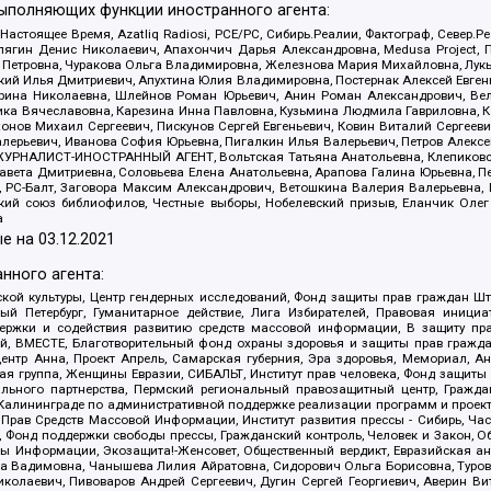
выполняющих функции иностранного агента:
 Настоящее Время, Azatliq Radiosi, PCE/PC, Сибирь.Реалии, Фактограф, Север
ягин Денис Николаевич, Апахончич Дарья Александровна, Medusa Project, П
етровна, Чуракова Ольга Владимировна, Железнова Мария Михайловна, Лукьян
й Илья Дмитриевич, Апухтина Юлия Владимировна, Постернак Алексей Евгеньев
рина Николаевна, Шлейнов Роман Юрьевич, Анин Роман Александрович, Вел
оника Вячеславовна, Карезина Инна Павловна, Кузьмина Людмила Гавриловна
ов Михаил Сергеевич, Пискунов Сергей Евгеньевич, Ковин Виталий Сергеевич
алерьевич, Иванова София Юрьевна, Пигалкин Илья Валерьевич, Петров Алексе
а, ЖУРНАЛИСТ-ИНОСТРАННЫЙ АГЕНТ, Вольтская Татьяна Анатольевна, Клепиков
авета Дмитриевна, Соловьева Елена Анатольевна, Арапова Галина Юрьевна, П
иа, РС-Балт, Заговора Максим Александрович, Ветошкина Валерия Валерьевна
ский союз библиофилов, Честные выборы, Нобелевский призыв, Еланчик Олег
а
е на
03.12.2021
нного агента:
ой культуры, Центр гендерных исследований, Фонд защиты прав граждан Шта
 Петербург, Гуманитарное действие, Лига Избирателей, Правовая инициат
держки и содействия развитию средств массовой информации, В защиту п
ий, ВМЕСТЕ, Благотворительный фонд охраны здоровья и защиты прав граж
, центр Анна, Проект Апрель, Самарская губерния, Эра здоровья, Мемориал,
я группа, Женщины Евразии, СИБАЛЬТ, Институт прав человека, Фонд защиты 
льного партнерства, Пермский региональный правозащитный центр, Граждан
лининграде по административной поддержке реализации программ и проекто
 Прав Средств Массовой Информации, Институт развития прессы - Сибирь, Ча
, Фонд поддержки свободы прессы, Гражданский контроль, Человек и Закон, 
оды Информации, Экозащита!-Женсовет, Общественный вердикт, Евразийская а
 Вадимовна, Чанышева Лилия Айратовна, Сидорович Ольга Борисовна, Туровс
олаевич, Пивоваров Андрей Сергеевич, Дугин Сергей Георгиевич, Аверин В