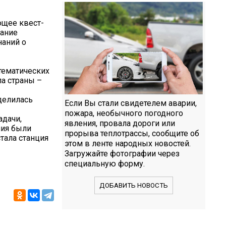
щее квест-
тание
наний о
 тематических
ла страны –
делилась
Если Вы стали свидетелем аварии,
пожара, необычного погодного
адачи,
явления, провала дороги или
ния были
прорыва теплотрассы, сообщите об
тала станция
этом в ленте народных новостей.
Загружайте фотографии через
специальную форму.
ДОБАВИТЬ НОВОСТЬ