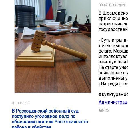
08:47
19.06.2026
В Шрамовско
приключение 
патриотическ
государствен
«Суть игры в
точек, выпол
флага. Маршр
интеллектуал
заведующая Е
На старте уча
связанные с 
выполнены ус
«Награда», г
#культураРо
Администрац
03.08.2026
22
В Россошанский районный суд
поступило уголовное дело по
обвинению жителя Россошанского
района в убийстве