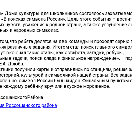
м Доме культуры для школьников состоялось захватываю
«В поисках символа России». Цель этого события – воспи
их чувств, уважения к родной стране, а также углубление з
ных и народных символах.
 том, что ребята делятся на две команды и проходят серию
няя различные задания. Итогом стал поиск главного симво
ут включал такие этапы, как эстафета, загадки, ребусы,
ьные задачи, поиск клада и финальное награждение», – по
.А. Дзюба.
стники получили карты и отправились по станциям, решая з
историей, культурой и символикой нашей страны. Все зада
пешно, символ России был найден. Финальным пунктом с
де каждому ребёнку вручили вкусное мороженое.
ссошанскогоРайона
ия Россошанского района