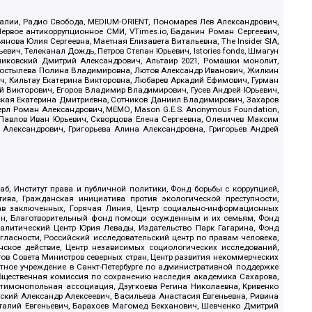
.Реалии, Радио Свобода, MEDIUM-ORIENT, Пономарев Лев Александрович,
ервое антикоррупционное СМИ, VTimes.io, Баданин Роман Сергеевич,
ова Юлия Сергеевна, Маетная Елизавета Витальевна, The Insider SIA,
ич, Телеканал Дождь, Петров Степан Юрьевич, Istories fonds, Шмагун
иковский Дмитрий Александрович, Альтаир 2021, Ромашки монолит,
, Костылева Полина Владимировна, Лютов Александр Иванович, Жилкин
, Кильтау Екатерина Викторовна, Любарев Аркадий Ефимович, Гурман
й Викторович, Егоров Владимир Владимирович, Гусев Андрей Юрьевич,
ская Екатерина Дмитриевна, Сотников Даниил Владимирович, Захаров
ерл Роман Александрович, МЕМО, Mason G.E.S. Anonymous Foundation,
, Павлов Иван Юрьевич, Скворцова Елена Сергеевна, Оленичев Максим
 Александрович, Григорьева Алина Александровна, Григорьев Андрей
б, Институт права и публичной политики, Фонд борьбы с коррупцией,
ива, Гражданская инициатива против экологической преступности,
рав заключенных, Горячая Линия, Центр социально-информационных
дан, Благотворительный фонд помощи осужденным и их семьям, Фонд
 Аналитический Центр Юрия Левады, Издательство Парк Гагарина, Фонд
гласности, Российский исследовательский центр по правам человека,
ское действие, Центр независимых социологических исследований,
в Совета Министров северных стран, Центр развития некоммерческих
стное учреждение в Санкт-Петербурге по административной поддержке
Общественная комиссия по сохранению наследия академика Сахарова,
нтимонопольная ассоциация, Дзугкоева Регина Николаевна, Кривенко
кий Александр Алексеевич, Васильева Анастасия Евгеньевна, Ривина
италий Евгеньевич, Барахоев Магомед Бекханович, Шевченко Дмитрий