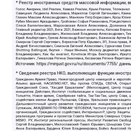
* Реестр иностранных средств массовой информации, 
Голос Америки, Idel.Реалии, Кавказ.Реалии, Крым.Реалии, Телеканал
Савицкая Людмила Алексеевна, Маркелов Сергей Евгеньевич, Камал
Гликин Максим Александрович, Маняхин Петр Борисович, Ярош Юлия П
Рубин Михаил Аркадьевич, Гройсман Софья Романовна, Рождественски
Олеся Валентиновна, Мароховская Алеся Алексеевна, Долинина И
Главный редактор 2021, Вега 2021, Важные иноагенты, Каткова Вер
Владимир Владимирович, Жилинский Владимир Александрович, Тихон
Юрий Альбертович, Грезев Александр Викторович, Важенков Артем В
Смирнов Сергей Сергеевич, Верзилов Петр Юрьевич, ЗП, Зона прав
Андрей Вячеславович, Симонов Евгений Алексеевич, Сурначева Елиз
Stichting Bellingcat, Якутия – Наше Мнение, Москоу диджитал мед
Владимирович, Как бы инагент, Кочетков Игорь Викторович, Иркут
Валерьевич , Гималова Регина Эмилевна, Хисамова Регина Фаритовн
Источник:
https://minjust.gov.ru/ru/documents/7755/
данны
* Сведения реестра НКО, выполняющих функции иностра
Гражданин.Армия.Право, Нижегородский центр немецкой и европейск
Альянс врачей, НАСИЛИЮ.НЕТ, Мы против СПИДа, СВЕЧА, Открытый
Гражданский Союз, "Хасдей Ерушалаим" (Милосердие), Центр под
инициатив Действие, Институт глобализации и социальных движен
Тольятти, Новое время, Серебряная тайга, Так-Так-Так, центр Сова
содействия имени Андрея Рылькова, Сфера, Уральская правозащитна
Дальневосточный центр развития гражданских инициатив и социа
Сутяжник, АКАДЕМИЯ ПО ПРАВАМ ЧЕЛОВЕКА, Частное учреждение в Ка
организаций, Гражданское содействие, Интернешнл-Р, Центр Защиты
реализации программ и проектов Совета Министров Северных Стран
МЕМО. РУ, Институт региональной прессы, Институт Развития Своб
Сергей Владимирович, Милославский Павел Юрьевич, Шнырова Ольга
Анна Валерьевна, Бурдина Юлия Владимировна, Бойко Анатолий Ник