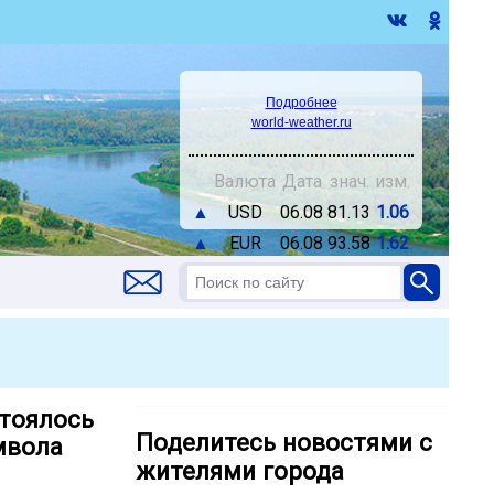
Подробнее
world-weather.ru
Валюта
Дата
знач.
изм.
▲
USD
06.08
81.13
1.06
▲
EUR
06.08
93.58
1.62
тоялось
Поделитесь новостями с
мвола
жителями города