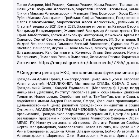
Голос Америки, Idel.Реалии, Кавказ.Реалии, Крым.Реалии, Телеканал
Савицкая Людмила Алексеевна, Маркелов Сергей Евгеньевич, Камал
Гликин Максим Александрович, Маняхин Петр Борисович, Ярош Юлия П
Рубин Михаил Аркадьевич, Гройсман Софья Романовна, Рождественски
Олеся Валентиновна, Мароховская Алеся Алексеевна, Долинина И
Главный редактор 2021, Вега 2021, Важные иноагенты, Каткова Вер
Владимир Владимирович, Жилинский Владимир Александрович, Тихон
Юрий Альбертович, Грезев Александр Викторович, Важенков Артем В
Смирнов Сергей Сергеевич, Верзилов Петр Юрьевич, ЗП, Зона прав
Андрей Вячеславович, Симонов Евгений Алексеевич, Сурначева Елиз
Stichting Bellingcat, Якутия – Наше Мнение, Москоу диджитал мед
Владимирович, Как бы инагент, Кочетков Игорь Викторович, Иркут
Валерьевич , Гималова Регина Эмилевна, Хисамова Регина Фаритовн
Источник:
https://minjust.gov.ru/ru/documents/7755/
данны
* Сведения реестра НКО, выполняющих функции иностра
Гражданин.Армия.Право, Нижегородский центр немецкой и европейск
Альянс врачей, НАСИЛИЮ.НЕТ, Мы против СПИДа, СВЕЧА, Открытый
Гражданский Союз, "Хасдей Ерушалаим" (Милосердие), Центр под
инициатив Действие, Институт глобализации и социальных движен
Тольятти, Новое время, Серебряная тайга, Так-Так-Так, центр Сова
содействия имени Андрея Рылькова, Сфера, Уральская правозащитна
Дальневосточный центр развития гражданских инициатив и социа
Сутяжник, АКАДЕМИЯ ПО ПРАВАМ ЧЕЛОВЕКА, Частное учреждение в Ка
организаций, Гражданское содействие, Интернешнл-Р, Центр Защиты
реализации программ и проектов Совета Министров Северных Стран
МЕМО. РУ, Институт региональной прессы, Институт Развития Своб
Сергей Владимирович, Милославский Павел Юрьевич, Шнырова Ольга
Анна Валерьевна, Бурдина Юлия Владимировна, Бойко Анатолий Ник
Александрович, Шарипков Олег Викторович, Мошель Ирина Ароно