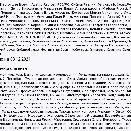
 Настоящее Время, Azatliq Radiosi, PCE/PC, Сибирь.Реалии, Фактограф, Север
ягин Денис Николаевич, Апахончич Дарья Александровна, Medusa Project, П
етровна, Чуракова Ольга Владимировна, Железнова Мария Михайловна, Лукьян
й Илья Дмитриевич, Апухтина Юлия Владимировна, Постернак Алексей Евгеньев
рина Николаевна, Шлейнов Роман Юрьевич, Анин Роман Александрович, Вел
оника Вячеславовна, Карезина Инна Павловна, Кузьмина Людмила Гавриловна
ов Михаил Сергеевич, Пискунов Сергей Евгеньевич, Ковин Виталий Сергеевич
алерьевич, Иванова София Юрьевна, Пигалкин Илья Валерьевич, Петров Алексе
а, ЖУРНАЛИСТ-ИНОСТРАННЫЙ АГЕНТ, Вольтская Татьяна Анатольевна, Клепиков
авета Дмитриевна, Соловьева Елена Анатольевна, Арапова Галина Юрьевна, П
иа, РС-Балт, Заговора Максим Александрович, Ветошкина Валерия Валерьевна
ский союз библиофилов, Честные выборы, Нобелевский призыв, Еланчик Олег
а
е на
03.12.2021
нного агента:
ой культуры, Центр гендерных исследований, Фонд защиты прав граждан Шта
 Петербург, Гуманитарное действие, Лига Избирателей, Правовая инициат
держки и содействия развитию средств массовой информации, В защиту п
ий, ВМЕСТЕ, Благотворительный фонд охраны здоровья и защиты прав граж
, центр Анна, Проект Апрель, Самарская губерния, Эра здоровья, Мемориал,
я группа, Женщины Евразии, СИБАЛЬТ, Институт прав человека, Фонд защиты 
льного партнерства, Пермский региональный правозащитный центр, Граждан
лининграде по административной поддержке реализации программ и проекто
 Прав Средств Массовой Информации, Институт развития прессы - Сибирь, Ча
, Фонд поддержки свободы прессы, Гражданский контроль, Человек и Закон, 
оды Информации, Экозащита!-Женсовет, Общественный вердикт, Евразийская а
 Вадимовна, Чанышева Лилия Айратовна, Сидорович Ольга Борисовна, Туровс
олаевич, Пивоваров Андрей Сергеевич, Дугин Сергей Георгиевич, Аверин В
вна, Шведов Григорий Сергеевич, Пономарев Лев Александрович, Созаев