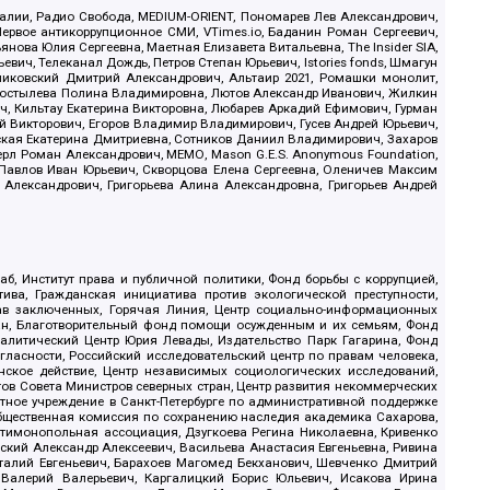
.Реалии, Радио Свобода, MEDIUM-ORIENT, Пономарев Лев Александрович,
ервое антикоррупционное СМИ, VTimes.io, Баданин Роман Сергеевич,
ова Юлия Сергеевна, Маетная Елизавета Витальевна, The Insider SIA,
ич, Телеканал Дождь, Петров Степан Юрьевич, Istories fonds, Шмагун
иковский Дмитрий Александрович, Альтаир 2021, Ромашки монолит,
, Костылева Полина Владимировна, Лютов Александр Иванович, Жилкин
, Кильтау Екатерина Викторовна, Любарев Аркадий Ефимович, Гурман
й Викторович, Егоров Владимир Владимирович, Гусев Андрей Юрьевич,
ская Екатерина Дмитриевна, Сотников Даниил Владимирович, Захаров
ерл Роман Александрович, МЕМО, Mason G.E.S. Anonymous Foundation,
, Павлов Иван Юрьевич, Скворцова Елена Сергеевна, Оленичев Максим
 Александрович, Григорьева Алина Александровна, Григорьев Андрей
б, Институт права и публичной политики, Фонд борьбы с коррупцией,
ива, Гражданская инициатива против экологической преступности,
рав заключенных, Горячая Линия, Центр социально-информационных
дан, Благотворительный фонд помощи осужденным и их семьям, Фонд
 Аналитический Центр Юрия Левады, Издательство Парк Гагарина, Фонд
гласности, Российский исследовательский центр по правам человека,
ское действие, Центр независимых социологических исследований,
в Совета Министров северных стран, Центр развития некоммерческих
стное учреждение в Санкт-Петербурге по административной поддержке
Общественная комиссия по сохранению наследия академика Сахарова,
нтимонопольная ассоциация, Дзугкоева Регина Николаевна, Кривенко
кий Александр Алексеевич, Васильева Анастасия Евгеньевна, Ривина
италий Евгеньевич, Барахоев Магомед Бекханович, Шевченко Дмитрий
 Валерий Валерьевич, Каргалицкий Борис Юльевич, Исакова Ирина