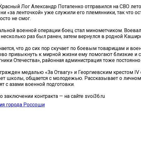
Красный Лог Александр Потапенко отправился на СВО лето
ни «за ленточкой» уже служили его племянники, так что ос
осто не смог.
альной военной операции боец стал минометчиком. Воевал
 несколько раз был ранен, затем вернулся в родной Кашир
нается, что до сих пор скучает по боевым товарищам и вое
ново привыкнуть к мирной жизни ему помогают близкие и 
ники Отечества», районная администрация тоже постоянно 
гражден медалью «За Отвагу» и Георгиевским крестом IV 
ет школы, общается с молодежью. Рассказывает о личном
ят с азами военной подготовки.
о заключении контракта — на сайте svoi36.ru
ия города Россоши