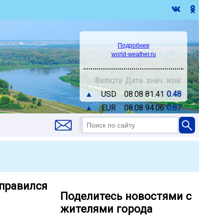
Подробнее
world-weather.ru
Валюта
Дата
знач.
изм.
▲
USD
08.08
81.41
0.48
▲
EUR
08.08
94.06
0.87
тправился
Поделитесь новостями с
жителями города