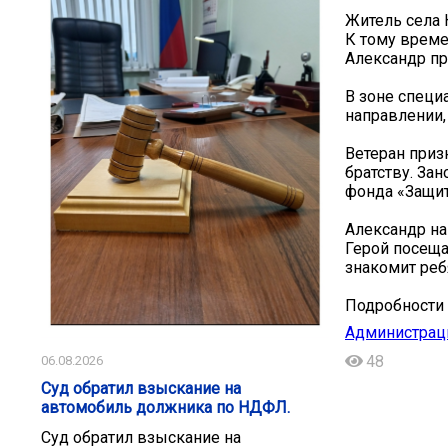
Житель села 
К тому време
Александр пр
В зоне специ
направлении,
Ветеран приз
братству. За
фонда «Защит
Александр на
Герой посеща
знакомит реб
Подробности 
Администрац
48
06.08.2026
Суд обратил взыскание на
автомобиль должника по НДФЛ.
Суд обратил взыскание на