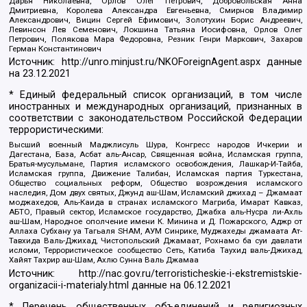
Дарья Николаевна, Орлов Олег Петрович, Добровольская Анна
Дмитриевна, Королева Александра Евгеньевна, Смирнов Владимир
Александрович, Вицин Сергей Ефимович, Золотухин Борис Андреевич,
Левинсон Лев Семенович, Локшина Татьяна Иосифовна, Орлов Олег
Петрович, Полякова Мара Федоровна, Резник Генри Маркович, Захаров
Герман Константинович
Источник:
http://unro.minjust.ru/NKOForeignAgent.aspx
данные
на
23.12.2021
* Единый федеральный список организаций, в том числе
иностранных и международных организаций, признанных в
соответствии с законодательством Российской Федерации
террористическими:
Высший военный Маджлисуль Шура, Конгресс народов Ичкерии и
Дагестана, База, Асбат аль-Ансар, Священная война, Исламская группа,
Братья-мусульмане, Партия исламского освобождения, Лашкар-И-Тайба,
Исламская группа, Движение Талибан, Исламская партия Туркестана,
Общество социальных реформ, Общество возрождения исламского
наследия, Дом двух святых, Джунд аш-Шам, Исламский джихад – Джамаат
моджахедов, Аль-Каида в странах исламского Магриба, Имарат Кавказ,
АБТО, Правый сектор, Исламское государство, Джабха аль-Нусра ли-Ахль
аш-Шам, Народное ополчение имени К. Минина и Д. Пожарского, Аджр от
Аллаха Субхану уа Тагьаля SHAM, АУМ Синрике, Муджахеды джамаата Ат-
Тавхида Валь-Джихад, Чистопольский Джамаат, Рохнамо ба суи давлати
исломи, Террористическое сообщество Сеть, Катиба Таухид валь-Джихад,
Хайят Тахрир аш-Шам, Ахлю Сунна Валь Джамаа
Источник:
http://nac.gov.ru/terroristicheskie-i-ekstremistskie-
organizacii-i-materialy.html
данные на
06.12.2021
* Перечень общественных объединений и религиозных