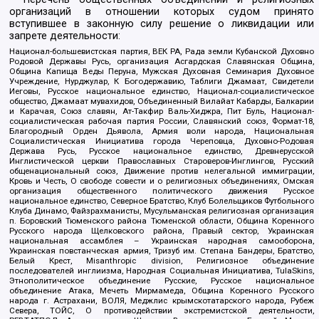
организаций в отношении которых судом принято
вступившее в законную силу решение о ликвидации или
запрете деятельности:
Национал-большевистская партия, ВЕК РА, Рада земли Кубанской Духовно
Родовой Державы Русь, организация Асгардская Славянская Община,
Община Капища Веды Перуна, Мужская Духовная Семинария Духовное
Учреждение, Нурджулар, К Богодержавию, Таблиги Джамаат, Свидетели
Иеговы, Русское национальное единство, Национал-социалистическое
общество, Джамаат мувахидов, Объединенный Вилайат Кабарды, Балкарии
и Карачая, Союз славян, Ат-Такфир Валь-Хиджра, Пит Буль, Национал-
социалистическая рабочая партия России, Славянский союз, Формат-18,
Благородный Орден Дьявола, Армия воли народа, Национальная
Социалистическая Инициатива города Череповца, Духовно-Родовая
Держава Русь, Русское национальное единство, Древнерусской
Инглистической церкви Православных Староверов-Инглингов, Русский
общенациональный союз, Движение против нелегальной иммиграции,
Кровь и Честь, О свободе совести и о религиозных объединениях, Омская
организация общественного политического движения Русское
национальное единство, Северное Братство, Клуб Болельщиков Футбольного
Клуба Динамо, Файзрахманисты, Мусульманская религиозная организация
п. Боровский Тюменского района Тюменской области, Община Коренного
Русского народа Щелковского района, Правый сектор, Украинская
национальная ассамблея – Украинская народная самооборона,
Украинская повстанческая армия, Тризуб им. Степана Бандеры, Братство,
Белый Крест, Misanthropic division, Религиозное объединение
последователей инглиизма, Народная Социальная Инициатива, TulaSkins,
Этнополитическое объединение Русские, Русское национальное
объединение Атака, Мечеть Мирмамеда, Община Коренного Русского
народа г. Астрахани, ВОЛЯ, Меджлис крымскотатарского народа, Рубеж
Севера, ТОЙС, О противодействии экстремистской деятельности,