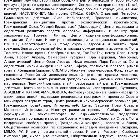
Гражданин.Армия.Право, Нижегородский центр немецкой и европейской
культуры, Центр гендерных исследований, Фонд защиты прав граждан Штаб,
Институт права и публичной политики, Фонд борьбы с коррупцией, Альянс
врачей, НАСИЛИЮ.НЕТ, Мы против СПИДа, СВЕЧА, Открытый Петербург,
Гуманитарное действие, Лига Избирателей, Правовая инициатива,
Гражданская инициатива против экологической преступности,
Гражданский Союз, "Хасдей Ерушалаим" (Милосердие), Центр поддержки и
содействия развитию средств массовой информации, В защиту прав
заключенных, Горячая Линия, Центр социально-информационных
инициатив Действие, Институт глобализации и социальных движений,
ВМЕСТЕ, Благотворительный фонд охраны здоровья и защиты прав
граждан, Благотворительный фонд помощи осужденным и их семьям, Фонд
Тольятти, Новое время, Серебряная тайга, Так-Так-Так, центр Сова, центр
Анна, Проект Апрель, Самарская губерния, Эра здоровья, Мемориал,
Аналитический Центр Юрия Левады, Издательство Парк Гагарина, Фонд
содействия имени Андрея Рылькова, Сфера, Уральская правозащитная
группа, Женщины Евразии, СИБАЛЬТ, Институт прав человека, Фонд защиты
гласности, Российский исследовательский центр по правам человека,
Дальневосточный центр развития гражданских инициатив и социального
партнерства, Пермский региональный правозащитный центр, Гражданское
действие, Центр независимых социологических исследований, Сутяжник,
АКАДЕМИЯ ПО ПРАВАМ ЧЕЛОВЕКА, Частное учреждение в Калининграде по
административной поддержке реализации программ и проектов Совета
Министров северных стран, Центр развития некоммерческих организаций,
Гражданское содействие, Интернешнл-Р, Центр Защиты Прав Средств
Массовой Информации, Институт развития прессы - Сибирь, Частное
учреждение в Санкт-Петербурге по административной поддержке
реализации программ и проектов Совета Министров Северных Стран, Фонд
поддержки свободы прессы, Гражданский контроль, Человек и Закон,
Общественная комиссия по сохранению наследия академика Сахарова,
МЕМО. РУ, Институт региональной прессы, Институт Развития Свободы
Информации, Экозащита!-Женсовет, Общественный вердикт, Евразийская