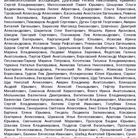
антимонопольная ассоциация, Дзугкоева Регина Николаевна, Кривенко
Сергей Владимирович, Милославский Павел Юрьевич, Шнырова Ольга
Вадимовна, Чанышева Лилия Айратовна, Сидорович Ольга Борисовна,
Туровский Александр Алексеевич, Васильева Анастасия Евгеньевна, Ривина
Анна Валерьевна, Бурдина Юлия Владимировна, Бойко Анатолий
Николаевич, Пивоваров Андрей Сергеевич, Дугин Сергей Георгиевич, Аверин
Виталий Евгеньевич, Барахоев Магомед Бекханович, Шевченко Дмитрий
Александрович, Шарипков Олег Викторович, Мошель Ирина Ароновна,
Шведов Григорий Сергеевич, Пономарев Лев Александрович, Созаев
Валерий Валерьевич, Каргалицкий Борис Юльевич, Исакова Ирина
Александровна, Исламов Тимур Рифгатович, Романова Ольга Евгеньевна,
Щаров Сергей Алексадрович, Цирульников Борис Альбертович, Халидова
Марина Владимировна, Людевиг Марина Зариевна, Федотова Галина
Анатольевна, Паутов Юрий Анатольевич, Верховский Александр Маркович,
Пислакова-Паркер Марина Петровна, Кочеткова Татьяна Владимировна,
Чуркина Наталья Валерьевна, Акимова Татьяна Николаевна, Золотарева
Екатерина Александровна, Рачинский Ян Збигневич, Жемкова Елена
Борисовна, Гудков Лев Дмитриевич, Илларионова Юлия Юрьевна, Саранг
Анна Васильевна, Захарова Светлана Сергеевна, Щур Татьяна Михайловна,
Щур Николай Алексеевич, Аверин Владимир Анатольевич, Блинушов
Андрей Юрьевич, Мосин Алексей Геннадьевич, Гефтер Валентин
Михайлович, Симонов Алексей Кириллович, Флиге Ирина Анатольевна,
Мельникова Валентина Дмитриевна, Вититинова Елена Владимировна,
Баженова Светлана Куприяновна, Исаев Сергей Владимирович, Максимов
Сергей Владимирович, Беляев Сергей Иванович, Голубева Елена
Николаевна, Ганнушкина Светлана Алексеевна, Закс Елена Владимировна,
Буртина Елена Юрьевна, Гендель Людмила Залмановна, Кокорина
Екатерина Алексеевна, Шуманов Илья Вячеславович, Арапова Галина
Юрьевна, Свечников Анатолий Мариевич, Прохоров Вадим Юрьевич,
Шахова Елена Владимировна, Подузов Сергей Васильевич, Протасова
Ирина Вячеславовна, Литинский Леонид Борисович, Лукашевский Сергей
Маркович, Бахмин Вячеслав Иванович, Шабад Анатолий Ефимович, Сухих