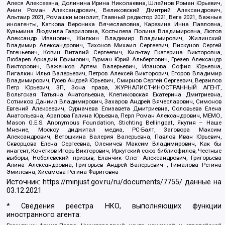
Алеся Алексеевна, Долинина Ирина Николаевна, Шлейнов Роман Юрьевич,
Анин Роман Александрович, Великовский Дмитрий Александрович,
Альтаир 2021, Ромашки монолит, Главный редактор 2021, Вега 2021, Важные
иноагенты, Каткова Вероника Вячеславовна, Карезина Инна Павловна,
Кузьмина Людмила Гавриловна, Костылева Полина Владимировна, Лютов
Александр Иванович, Жилкин Владимир Владимирович, Жилинский
Владимир Александрович, Тихонов Михаил Сергеевич, Пискунов Сергей
Евгеньевич, Ковин Виталий Сергеевич, Кильтау Екатерина Викторовна,
Любарев Аркадий Ефимович, Гурман Юрий Альбертович, Грезев Александр
Викторович, Важенков Артем Валерьевич, Иванова София Юрьевна,
Пигалкин Илья Валерьевич, Петров Алексей Викторович, Егоров Владимир
Владимирович, Гусев Андрей Юрьевич, Смирнов Сергей Сергеевич, Верзилов
Петр Юрьевич, ЗП, Зона права, ЖУРНАЛИСТ-ИНОСТРАННЫЙ АГЕНТ,
Вольтская Татьяна Анатольевна, Клепиковская Екатерина Дмитриевна,
Сотников Даниил Владимирович, Захаров Андрей Вячеславович, Симонов
Евгений Алексеевич, Сурначева Елизавета Дмитриевна, Соловьева Елена
Анатольевна, Арапова Галина Юрьевна, Перл Роман Александрович, МЕМО,
Mason G.E.S. Anonymous Foundation, Stichting Bellingcat, Якутия – Наше
Мнение, Москоу диджитал медиа, РС-Балт, Заговора Максим
Александрович, Ветошкина Валерия Валерьевна, Павлов Иван Юрьевич,
Скворцова Елена Сергеевна, Оленичев Максим Владимирович, Как бы
инагент, Кочетков Игорь Викторович, Иркутский союз библиофилов, Честные
выборы, Нобелевский призыв, Еланчик Олег Александрович, Григорьева
Алина Александровна, Григорьев Андрей Валерьевич , Гималова Регина
Эмилевна, Хисамова Регина Фаритовна
Источник:
https://minjust.gov.ru/ru/documents/7755/
данные на
03.12.2021
* Сведения реестра НКО, выполняющих функции
иностранного агента: