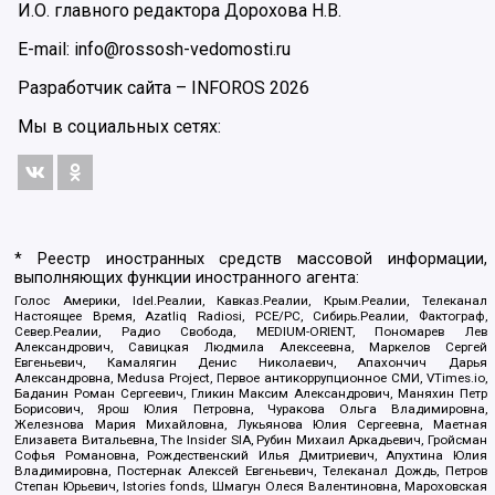
И.О. главного редактора Дорохова Н.В.
E-mail: info@rossosh-vedomosti.ru
Разработчик сайта –
INFOROS
2026
Мы в социальных сетях:
* Реестр иностранных средств массовой информации,
выполняющих функции иностранного агента:
Голос Америки, Idel.Реалии, Кавказ.Реалии, Крым.Реалии, Телеканал
Настоящее Время, Azatliq Radiosi, PCE/PC, Сибирь.Реалии, Фактограф,
Север.Реалии, Радио Свобода, MEDIUM-ORIENT, Пономарев Лев
Александрович, Савицкая Людмила Алексеевна, Маркелов Сергей
Евгеньевич, Камалягин Денис Николаевич, Апахончич Дарья
Александровна, Medusa Project, Первое антикоррупционное СМИ, VTimes.io,
Баданин Роман Сергеевич, Гликин Максим Александрович, Маняхин Петр
Борисович, Ярош Юлия Петровна, Чуракова Ольга Владимировна,
Железнова Мария Михайловна, Лукьянова Юлия Сергеевна, Маетная
Елизавета Витальевна, The Insider SIA, Рубин Михаил Аркадьевич, Гройсман
Софья Романовна, Рождественский Илья Дмитриевич, Апухтина Юлия
Владимировна, Постернак Алексей Евгеньевич, Телеканал Дождь, Петров
Степан Юрьевич, Istories fonds, Шмагун Олеся Валентиновна, Мароховская