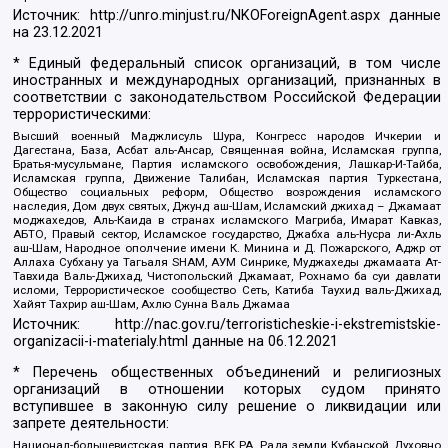
Источник:
http://unro.minjust.ru/NKOForeignAgent.aspx
данные
на
23.12.2021
* Единый федеральный список организаций, в том числе
иностранных и международных организаций, признанных в
соответствии с законодательством Российской Федерации
террористическими:
Высший военный Маджлисуль Шура, Конгресс народов Ичкерии и
Дагестана, База, Асбат аль-Ансар, Священная война, Исламская группа,
Братья-мусульмане, Партия исламского освобождения, Лашкар-И-Тайба,
Исламская группа, Движение Талибан, Исламская партия Туркестана,
Общество социальных реформ, Общество возрождения исламского
наследия, Дом двух святых, Джунд аш-Шам, Исламский джихад – Джамаат
моджахедов, Аль-Каида в странах исламского Магриба, Имарат Кавказ,
АБТО, Правый сектор, Исламское государство, Джабха аль-Нусра ли-Ахль
аш-Шам, Народное ополчение имени К. Минина и Д. Пожарского, Аджр от
Аллаха Субхану уа Тагьаля SHAM, АУМ Синрике, Муджахеды джамаата Ат-
Тавхида Валь-Джихад, Чистопольский Джамаат, Рохнамо ба суи давлати
исломи, Террористическое сообщество Сеть, Катиба Таухид валь-Джихад,
Хайят Тахрир аш-Шам, Ахлю Сунна Валь Джамаа
Источник:
http://nac.gov.ru/terroristicheskie-i-ekstremistskie-
organizacii-i-materialy.html
данные на
06.12.2021
* Перечень общественных объединений и религиозных
организаций в отношении которых судом принято
вступившее в законную силу решение о ликвидации или
запрете деятельности:
Национал-большевистская партия, ВЕК РА, Рада земли Кубанской Духовно