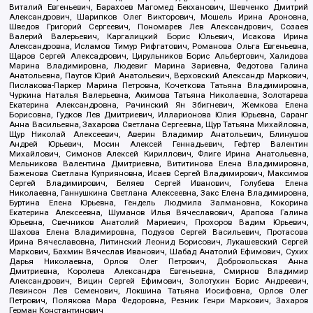
Виталий Евгеньевич, Барахоев Магомед Бекханович, Шевченко Дмитрий
Александрович, Шарипков Олег Викторович, Мошель Ирина Ароновна,
Шведов Григорий Сергеевич, Пономарев Лев Александрович, Созаев
Валерий Валерьевич, Каргалицкий Борис Юльевич, Исакова Ирина
Александровна, Исламов Тимур Рифгатович, Романова Ольга Евгеньевна,
Щаров Сергей Алексадрович, Цирульников Борис Альбертович, Халидова
Марина Владимировна, Людевиг Марина Зариевна, Федотова Галина
Анатольевна, Паутов Юрий Анатольевич, Верховский Александр Маркович,
Пислакова-Паркер Марина Петровна, Кочеткова Татьяна Владимировна,
Чуркина Наталья Валерьевна, Акимова Татьяна Николаевна, Золотарева
Екатерина Александровна, Рачинский Ян Збигневич, Жемкова Елена
Борисовна, Гудков Лев Дмитриевич, Илларионова Юлия Юрьевна, Саранг
Анна Васильевна, Захарова Светлана Сергеевна, Щур Татьяна Михайловна,
Щур Николай Алексеевич, Аверин Владимир Анатольевич, Блинушов
Андрей Юрьевич, Мосин Алексей Геннадьевич, Гефтер Валентин
Михайлович, Симонов Алексей Кириллович, Флиге Ирина Анатольевна,
Мельникова Валентина Дмитриевна, Вититинова Елена Владимировна,
Баженова Светлана Куприяновна, Исаев Сергей Владимирович, Максимов
Сергей Владимирович, Беляев Сергей Иванович, Голубева Елена
Николаевна, Ганнушкина Светлана Алексеевна, Закс Елена Владимировна,
Буртина Елена Юрьевна, Гендель Людмила Залмановна, Кокорина
Екатерина Алексеевна, Шуманов Илья Вячеславович, Арапова Галина
Юрьевна, Свечников Анатолий Мариевич, Прохоров Вадим Юрьевич,
Шахова Елена Владимировна, Подузов Сергей Васильевич, Протасова
Ирина Вячеславовна, Литинский Леонид Борисович, Лукашевский Сергей
Маркович, Бахмин Вячеслав Иванович, Шабад Анатолий Ефимович, Сухих
Дарья Николаевна, Орлов Олег Петрович, Добровольская Анна
Дмитриевна, Королева Александра Евгеньевна, Смирнов Владимир
Александрович, Вицин Сергей Ефимович, Золотухин Борис Андреевич,
Левинсон Лев Семенович, Локшина Татьяна Иосифовна, Орлов Олег
Петрович, Полякова Мара Федоровна, Резник Генри Маркович, Захаров
Герман Константинович