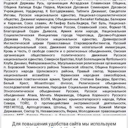
Родовой Державы Русь, организация Асгардская Славянская Община,
Община Капища Веды Перуна, Мужская Духовная Семинария Духовное
Учреждение, Нурджулар, К Богодержавию, Таблиги Джамаат, Свидетели
Иеговы, Русское национальное единство, Национал-социалистическое
общество, Джамаат мувахидов, Объединенный Вилайат Кабарды, Балкарии
и Карачая, Союз славян, Ат-Такфир Валь-Хиджра, Пит Буль, Национал-
социалистическая рабочая партия России, Славянский союз, Формат-18,
Благородный Орден Дьявола, Армия воли народа, Национальная
Социалистическая Инициатива города Череповца, Духовно-Родовая
Держава Русь, Русское национальное единство, Древнерусской
Инглистической церкви Православных Староверов-Инглингов, Русский
общенациональный союз, Движение против нелегальной иммиграции,
Кровь и Честь, О свободе совести и о религиозных объединениях, Омская
организация общественного политического движения Русское
национальное единство, Северное Братство, Клуб Болельщиков Футбольного
Клуба Динамо, Файзрахманисты, Мусульманская религиозная организация
п. Боровский Тюменского района Тюменской области, Община Коренного
Русского народа Щелковского района, Правый сектор, Украинская
национальная ассамблея – Украинская народная самооборона,
Украинская повстанческая армия, Тризуб им. Степана Бандеры, Братство,
Белый Крест, Misanthropic division, Религиозное объединение
последователей инглиизма, Народная Социальная Инициатива, TulaSkins,
Этнополитическое объединение Русские, Русское национальное
объединение Атака, Мечеть Мирмамеда, Община Коренного Русского
народа г. Астрахани, ВОЛЯ, Меджлис крымскотатарского народа, Рубеж
Севера, ТОЙС, О противодействии экстремистской деятельности,
РЕВТАТПОД, Артподготовка, Штольц, В честь иконы Божией Матери
Державная, Сектор 16, Независимость, Фирма, Молодежная правозащитная
группа МПГ, Курсом Правды и Единения, Каракольская инициативная
группа, Автоград Крю, Союз Славянских Сил Руси, Алля-Аят,
Благотворительный пансионат Ак Умут, Русская республика Русь,
Для повышения удобства сайта мы используем
Арестантское уголовное единство, Башкорт, Нация и свобода, W.H.С., Фалунь