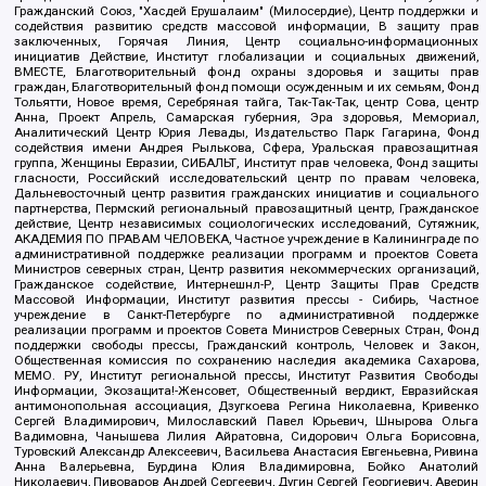
Гражданский Союз, "Хасдей Ерушалаим" (Милосердие), Центр поддержки и
содействия развитию средств массовой информации, В защиту прав
заключенных, Горячая Линия, Центр социально-информационных
инициатив Действие, Институт глобализации и социальных движений,
ВМЕСТЕ, Благотворительный фонд охраны здоровья и защиты прав
граждан, Благотворительный фонд помощи осужденным и их семьям, Фонд
Тольятти, Новое время, Серебряная тайга, Так-Так-Так, центр Сова, центр
Анна, Проект Апрель, Самарская губерния, Эра здоровья, Мемориал,
Аналитический Центр Юрия Левады, Издательство Парк Гагарина, Фонд
содействия имени Андрея Рылькова, Сфера, Уральская правозащитная
группа, Женщины Евразии, СИБАЛЬТ, Институт прав человека, Фонд защиты
гласности, Российский исследовательский центр по правам человека,
Дальневосточный центр развития гражданских инициатив и социального
партнерства, Пермский региональный правозащитный центр, Гражданское
действие, Центр независимых социологических исследований, Сутяжник,
АКАДЕМИЯ ПО ПРАВАМ ЧЕЛОВЕКА, Частное учреждение в Калининграде по
административной поддержке реализации программ и проектов Совета
Министров северных стран, Центр развития некоммерческих организаций,
Гражданское содействие, Интернешнл-Р, Центр Защиты Прав Средств
Массовой Информации, Институт развития прессы - Сибирь, Частное
учреждение в Санкт-Петербурге по административной поддержке
реализации программ и проектов Совета Министров Северных Стран, Фонд
поддержки свободы прессы, Гражданский контроль, Человек и Закон,
Общественная комиссия по сохранению наследия академика Сахарова,
МЕМО. РУ, Институт региональной прессы, Институт Развития Свободы
Информации, Экозащита!-Женсовет, Общественный вердикт, Евразийская
антимонопольная ассоциация, Дзугкоева Регина Николаевна, Кривенко
Сергей Владимирович, Милославский Павел Юрьевич, Шнырова Ольга
Вадимовна, Чанышева Лилия Айратовна, Сидорович Ольга Борисовна,
Туровский Александр Алексеевич, Васильева Анастасия Евгеньевна, Ривина
Анна Валерьевна, Бурдина Юлия Владимировна, Бойко Анатолий
Николаевич, Пивоваров Андрей Сергеевич, Дугин Сергей Георгиевич, Аверин