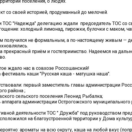
ерритории поселения, о людях.
т со своей историей, продуманный до мелочей.
и ТОС "Надежда" делегацию ждали председатель ТОС со с
гощение: холодный лимонад, пирожки, булочки с маком, ча
м получился не формальным, а по-настоящему живым — д
охновлялись.
а прекрасный приём и гостеприимство. Надеемся на даль
во.
тое ждало нас в совхозе Россошанский!
 фестиваль каши "Русская каша - матушка наша".
тствовали: первый заместитель главы администрации Рос
го района ;
вского сельского поселения Леонид Рыбалка;
 аппарата администрации Острогожского муниципального р
тивной деятельности ТОС " Дружба" под руководством пре
сположился на благоустроенной территории у Дома культу
ероятно: ароматы на всю округу, каша на любой вкус (поп