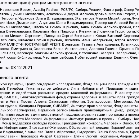
выполняющих функции иностранного агента:
 Настоящее Время, Azatliq Radiosi, PCE/PC, Сибирь.Реалии, Фактограф, Север
ягин Денис Николаевич, Апахончич Дарья Александровна, Medusa Project, П
етровна, Чуракова Ольга Владимировна, Железнова Мария Михайловна, Лукьян
й Илья Дмитриевич, Апухтина Юлия Владимировна, Постернак Алексей Евгеньев
рина Николаевна, Шлейнов Роман Юрьевич, Анин Роман Александрович, Вел
оника Вячеславовна, Карезина Инна Павловна, Кузьмина Людмила Гавриловна
ов Михаил Сергеевич, Пискунов Сергей Евгеньевич, Ковин Виталий Сергеевич
алерьевич, Иванова София Юрьевна, Пигалкин Илья Валерьевич, Петров Алексе
а, ЖУРНАЛИСТ-ИНОСТРАННЫЙ АГЕНТ, Вольтская Татьяна Анатольевна, Клепиков
авета Дмитриевна, Соловьева Елена Анатольевна, Арапова Галина Юрьевна, П
иа, РС-Балт, Заговора Максим Александрович, Ветошкина Валерия Валерьевна
ский союз библиофилов, Честные выборы, Нобелевский призыв, Еланчик Олег
а
е на
03.12.2021
нного агента:
ой культуры, Центр гендерных исследований, Фонд защиты прав граждан Шта
 Петербург, Гуманитарное действие, Лига Избирателей, Правовая инициат
держки и содействия развитию средств массовой информации, В защиту п
ий, ВМЕСТЕ, Благотворительный фонд охраны здоровья и защиты прав граж
, центр Анна, Проект Апрель, Самарская губерния, Эра здоровья, Мемориал,
я группа, Женщины Евразии, СИБАЛЬТ, Институт прав человека, Фонд защиты 
льного партнерства, Пермский региональный правозащитный центр, Граждан
лининграде по административной поддержке реализации программ и проекто
 Прав Средств Массовой Информации, Институт развития прессы - Сибирь, Ча
, Фонд поддержки свободы прессы, Гражданский контроль, Человек и Закон, 
оды Информации, Экозащита!-Женсовет, Общественный вердикт, Евразийская а
 Вадимовна, Чанышева Лилия Айратовна, Сидорович Ольга Борисовна, Туровс
олаевич, Пивоваров Андрей Сергеевич, Дугин Сергей Георгиевич, Аверин В