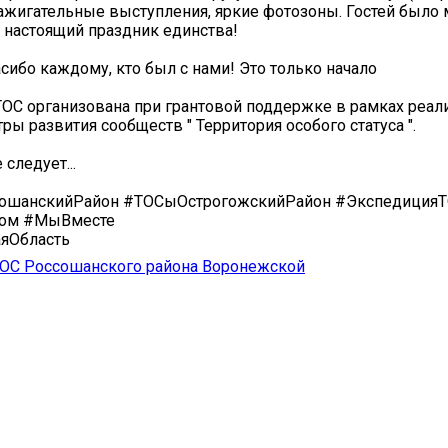
 зажигательные выступления, яркие фотозоны. Гостей было
 настоящий праздник единства!
сибо каждому, кто был с нами! Это только начало
ОС организована при грантовой поддержке в рамках реал
ры развития сообществ " Территория особого статуса ".
следует...
ошанскийРайон #ТОСыОстрогожскийРайон #ЭкспедицияТ
ом #МыВместе
яОбласть
ТОС Россошанского района Воронежской