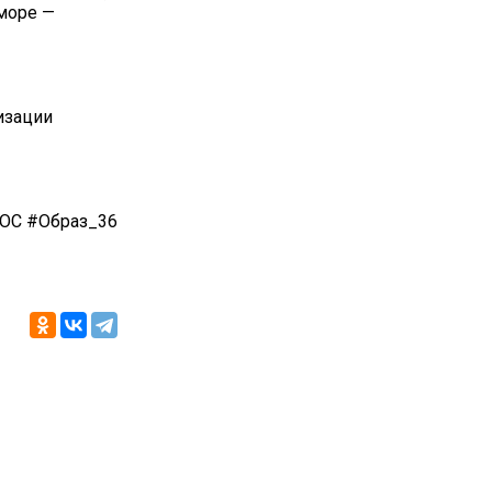
 море —
изации
ОС #Образ_36