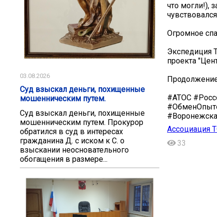
что могли!),
чувствовался
Огромное спа
Экспедиция Т
проекта "Цент
03.08.2026
Продолжение 
Суд взыскал деньги, похищенные
#АТОС #Росс
мошенническим путем.
#ОбменОпыт
Суд взыскал деньги, похищенные
#Воронежска
мошенническим путем. Прокурор
Ассоциация 
обратился в суд в интересах
гражданина Д. с иском к С. о
33
взыскании неосновательного
обогащения в размере...