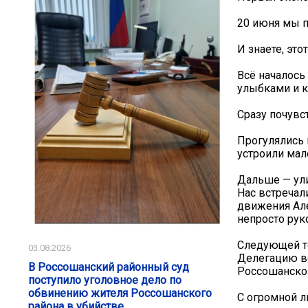
20 июня мы п
И знаете, это
Всё началось
улыбками и 
Сразу почувс
Прогулялись 
устроили мал
Дальше — ули
Нас встречал
движения Але
непросто ру
Следующей т
03.08.2026
Делегацию вс
В Россошанский районный суд
Россошанског
поступило уголовное дело по
обвинению жителя Россошанского
С огромной л
района в убийстве