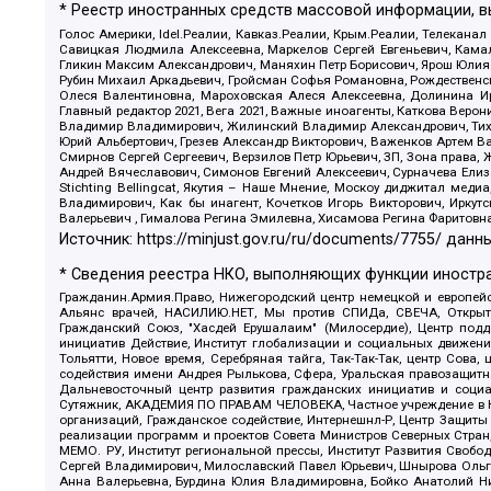
* Реестр иностранных средств массовой информации, 
Голос Америки, Idel.Реалии, Кавказ.Реалии, Крым.Реалии, Телеканал
Савицкая Людмила Алексеевна, Маркелов Сергей Евгеньевич, Камал
Гликин Максим Александрович, Маняхин Петр Борисович, Ярош Юлия П
Рубин Михаил Аркадьевич, Гройсман Софья Романовна, Рождественски
Олеся Валентиновна, Мароховская Алеся Алексеевна, Долинина И
Главный редактор 2021, Вега 2021, Важные иноагенты, Каткова Вер
Владимир Владимирович, Жилинский Владимир Александрович, Тихон
Юрий Альбертович, Грезев Александр Викторович, Важенков Артем В
Смирнов Сергей Сергеевич, Верзилов Петр Юрьевич, ЗП, Зона прав
Андрей Вячеславович, Симонов Евгений Алексеевич, Сурначева Елиз
Stichting Bellingcat, Якутия – Наше Мнение, Москоу диджитал мед
Владимирович, Как бы инагент, Кочетков Игорь Викторович, Иркут
Валерьевич , Гималова Регина Эмилевна, Хисамова Регина Фаритовн
Источник:
https://minjust.gov.ru/ru/documents/7755/
данны
* Сведения реестра НКО, выполняющих функции иностра
Гражданин.Армия.Право, Нижегородский центр немецкой и европейск
Альянс врачей, НАСИЛИЮ.НЕТ, Мы против СПИДа, СВЕЧА, Открытый
Гражданский Союз, "Хасдей Ерушалаим" (Милосердие), Центр под
инициатив Действие, Институт глобализации и социальных движен
Тольятти, Новое время, Серебряная тайга, Так-Так-Так, центр Сова
содействия имени Андрея Рылькова, Сфера, Уральская правозащитна
Дальневосточный центр развития гражданских инициатив и социа
Сутяжник, АКАДЕМИЯ ПО ПРАВАМ ЧЕЛОВЕКА, Частное учреждение в Ка
организаций, Гражданское содействие, Интернешнл-Р, Центр Защиты
реализации программ и проектов Совета Министров Северных Стран
МЕМО. РУ, Институт региональной прессы, Институт Развития Своб
Сергей Владимирович, Милославский Павел Юрьевич, Шнырова Ольга
Анна Валерьевна, Бурдина Юлия Владимировна, Бойко Анатолий Ник