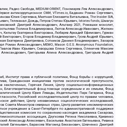
.Реалии, Радио Свобода, MEDIUM-ORIENT, Пономарев Лев Александрович,
ервое антикоррупционное СМИ, VTimes.io, Баданин Роман Сергеевич,
ова Юлия Сергеевна, Маетная Елизавета Витальевна, The Insider SIA,
ич, Телеканал Дождь, Петров Степан Юрьевич, Istories fonds, Шмагун
иковский Дмитрий Александрович, Альтаир 2021, Ромашки монолит,
, Костылева Полина Владимировна, Лютов Александр Иванович, Жилкин
, Кильтау Екатерина Викторовна, Любарев Аркадий Ефимович, Гурман
й Викторович, Егоров Владимир Владимирович, Гусев Андрей Юрьевич,
ская Екатерина Дмитриевна, Сотников Даниил Владимирович, Захаров
ерл Роман Александрович, МЕМО, Mason G.E.S. Anonymous Foundation,
, Павлов Иван Юрьевич, Скворцова Елена Сергеевна, Оленичев Максим
 Александрович, Григорьева Алина Александровна, Григорьев Андрей
б, Институт права и публичной политики, Фонд борьбы с коррупцией,
ива, Гражданская инициатива против экологической преступности,
рав заключенных, Горячая Линия, Центр социально-информационных
дан, Благотворительный фонд помощи осужденным и их семьям, Фонд
 Аналитический Центр Юрия Левады, Издательство Парк Гагарина, Фонд
гласности, Российский исследовательский центр по правам человека,
ское действие, Центр независимых социологических исследований,
в Совета Министров северных стран, Центр развития некоммерческих
стное учреждение в Санкт-Петербурге по административной поддержке
Общественная комиссия по сохранению наследия академика Сахарова,
нтимонопольная ассоциация, Дзугкоева Регина Николаевна, Кривенко
кий Александр Алексеевич, Васильева Анастасия Евгеньевна, Ривина
италий Евгеньевич, Барахоев Магомед Бекханович, Шевченко Дмитрий