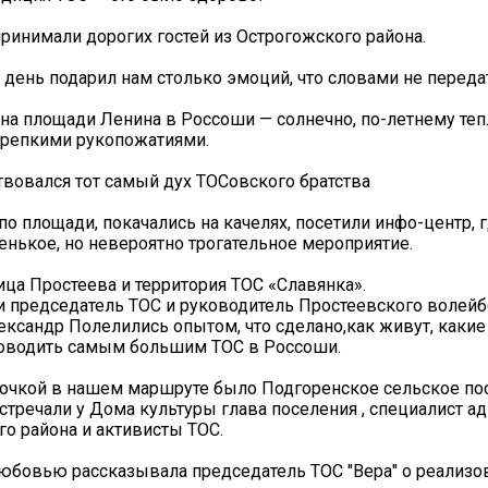
ринимали дорогих гостей из Острогожского района.
т день подарил нам столько эмоций, что словами не переда
 на площади Ленина в Россоши — солнечно, по-летнему тепл
крепкими рукопожатиями.
твовался тот самый дух ТОСовского братства
по площади, покачались на качелях, посетили инфо-центр, г
енькое, но невероятно трогательное мероприятие.
ца Простеева и территория ТОС «Славянка».
и председатель ТОС и руководитель Простеевского волей
ксандр Полелились опытом, что сделано,как живут, какие
ководить самым большим ТОС в Россоши.
очкой в нашем маршруте было Подгоренское сельское по
тречали у Дома культуры глава поселения , специалист а
о района и активисты ТОС.
юбовью рассказывала председатель ТОС "Вера" о реализ