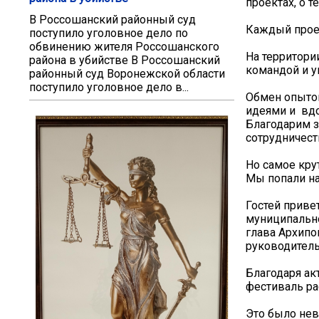
проектах, о т
В Россошанский районный суд
Каждый проек
поступило уголовное дело по
обвинению жителя Россошанского
На территори
района в убийстве В Россошанский
командой и у
районный суд Воронежской области
поступило уголовное дело в...
Обмен опыто
идеями и вд
Благодарим з
сотрудничест
Но самое кру
Мы попали на
Гостей приве
муниципально
глава Архипо
руководитель
Благодаря ак
фестиваль ра
Это было нев