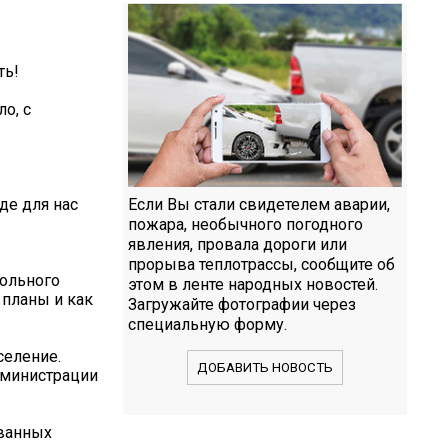
ть!
о, с
де для нас
Если Вы стали свидетелем аварии,
пожара, необычного погодного
явления, провала дороги или
прорыва теплотрассы, сообщите об
больного
этом в ленте народных новостей.
 планы и как
Загружайте фотографии через
специальную форму.
селение.
ДОБАВИТЬ НОВОСТЬ
дминистрации
ованных