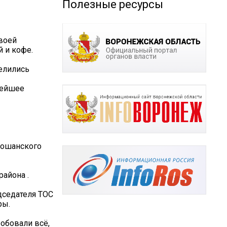
Полезные ресурсы
воей
й и кофе.
елились
нейшее
сошанского
айона .
дседателя ТОС
ры.
робовали всё,