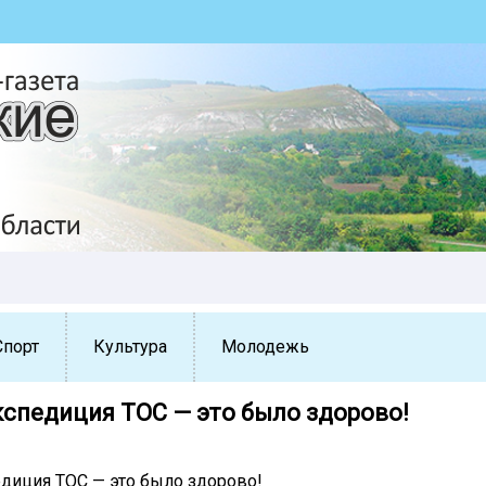
Спорт
Культура
Молодежь
кспедиция ТОС — это было здорово!
диция ТОС — это было здорово!