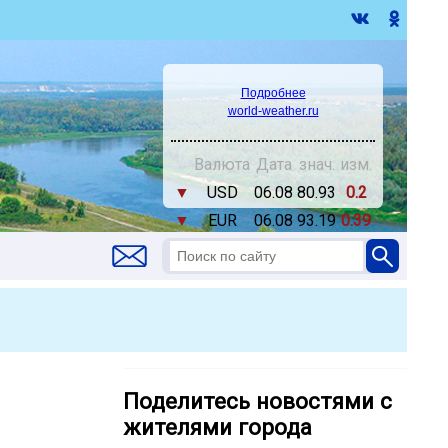
Подробнее
world-weather.ru
Валюта
Дата
знач.
изм.
▼
USD
06.08
80.93
0.2
▼
EUR
06.08
93.19
0.39
Поделитесь новостями с
жителями города