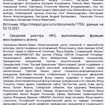
Мнение, Москоу диджитал медиа, РС-Балт, Заговора Максим
Александрович, Ветошкина Валерия Валерьевна, Павлов Иван Юрьевич,
Скворцова Елена Сергеевна, Оленичев Максим Владимирович, Как бы
инагент, Кочетков Игорь Викторович, Иркутский союз библиофилов, Честные
выборы, Нобелевский призыв, Еланчик Олег Александрович, Григорьева
Алина Александровна, Григорьев Андрей Валерьевич , Гималова Регина
Эмилевна, Хисамова Регина Фаритовна
Источник:
https://minjust.gov.ru/ru/documents/7755/
данные на
03.12.2021
* Сведения реестра НКО, выполняющих функции
иностранного агента:
Гражданин.Армия.Право, Нижегородский центр немецкой и европейской
культуры, Центр гендерных исследований, Фонд защиты прав граждан Штаб,
Институт права и публичной политики, Фонд борьбы с коррупцией, Альянс
врачей, НАСИЛИЮ.НЕТ, Мы против СПИДа, СВЕЧА, Открытый Петербург,
Гуманитарное действие, Лига Избирателей, Правовая инициатива,
Гражданская инициатива против экологической преступности,
Гражданский Союз, "Хасдей Ерушалаим" (Милосердие), Центр поддержки и
содействия развитию средств массовой информации, В защиту прав
заключенных, Горячая Линия, Центр социально-информационных
инициатив Действие, Институт глобализации и социальных движений,
ВМЕСТЕ, Благотворительный фонд охраны здоровья и защиты прав
граждан, Благотворительный фонд помощи осужденным и их семьям, Фонд
Тольятти, Новое время, Серебряная тайга, Так-Так-Так, центр Сова, центр
Анна, Проект Апрель, Самарская губерния, Эра здоровья, Мемориал,
Аналитический Центр Юрия Левады, Издательство Парк Гагарина, Фонд
содействия имени Андрея Рылькова, Сфера, Уральская правозащитная
группа, Женщины Евразии, СИБАЛЬТ, Институт прав человека, Фонд защиты
гласности, Российский исследовательский центр по правам человека,
Дальневосточный центр развития гражданских инициатив и социального