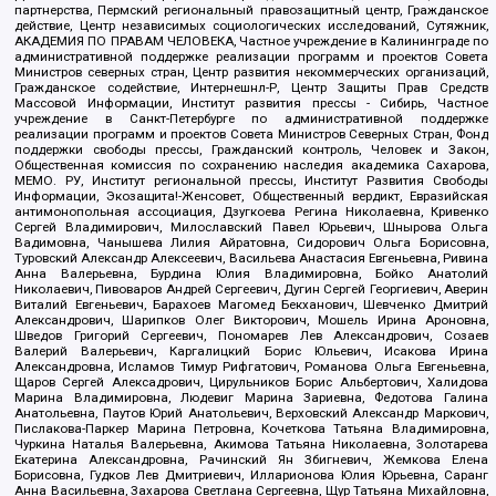
партнерства, Пермский региональный правозащитный центр, Гражданское
действие, Центр независимых социологических исследований, Сутяжник,
АКАДЕМИЯ ПО ПРАВАМ ЧЕЛОВЕКА, Частное учреждение в Калининграде по
административной поддержке реализации программ и проектов Совета
Министров северных стран, Центр развития некоммерческих организаций,
Гражданское содействие, Интернешнл-Р, Центр Защиты Прав Средств
Массовой Информации, Институт развития прессы - Сибирь, Частное
учреждение в Санкт-Петербурге по административной поддержке
реализации программ и проектов Совета Министров Северных Стран, Фонд
поддержки свободы прессы, Гражданский контроль, Человек и Закон,
Общественная комиссия по сохранению наследия академика Сахарова,
МЕМО. РУ, Институт региональной прессы, Институт Развития Свободы
Информации, Экозащита!-Женсовет, Общественный вердикт, Евразийская
антимонопольная ассоциация, Дзугкоева Регина Николаевна, Кривенко
Сергей Владимирович, Милославский Павел Юрьевич, Шнырова Ольга
Вадимовна, Чанышева Лилия Айратовна, Сидорович Ольга Борисовна,
Туровский Александр Алексеевич, Васильева Анастасия Евгеньевна, Ривина
Анна Валерьевна, Бурдина Юлия Владимировна, Бойко Анатолий
Николаевич, Пивоваров Андрей Сергеевич, Дугин Сергей Георгиевич, Аверин
Виталий Евгеньевич, Барахоев Магомед Бекханович, Шевченко Дмитрий
Александрович, Шарипков Олег Викторович, Мошель Ирина Ароновна,
Шведов Григорий Сергеевич, Пономарев Лев Александрович, Созаев
Валерий Валерьевич, Каргалицкий Борис Юльевич, Исакова Ирина
Александровна, Исламов Тимур Рифгатович, Романова Ольга Евгеньевна,
Щаров Сергей Алексадрович, Цирульников Борис Альбертович, Халидова
Марина Владимировна, Людевиг Марина Зариевна, Федотова Галина
Анатольевна, Паутов Юрий Анатольевич, Верховский Александр Маркович,
Пислакова-Паркер Марина Петровна, Кочеткова Татьяна Владимировна,
Чуркина Наталья Валерьевна, Акимова Татьяна Николаевна, Золотарева
Екатерина Александровна, Рачинский Ян Збигневич, Жемкова Елена
Борисовна, Гудков Лев Дмитриевич, Илларионова Юлия Юрьевна, Саранг
Анна Васильевна, Захарова Светлана Сергеевна, Щур Татьяна Михайловна,