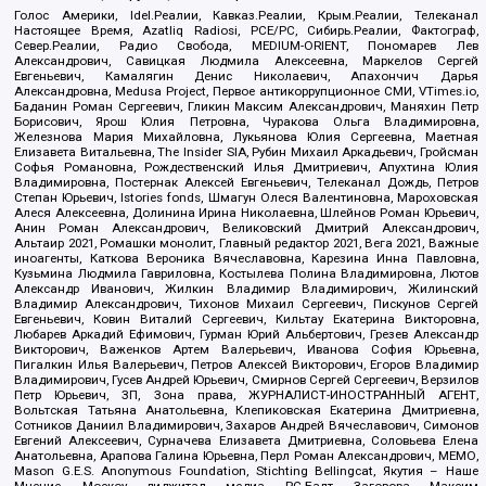
Голос Америки, Idel.Реалии, Кавказ.Реалии, Крым.Реалии, Телеканал
Настоящее Время, Azatliq Radiosi, PCE/PC, Сибирь.Реалии, Фактограф,
Север.Реалии, Радио Свобода, MEDIUM-ORIENT, Пономарев Лев
Александрович, Савицкая Людмила Алексеевна, Маркелов Сергей
Евгеньевич, Камалягин Денис Николаевич, Апахончич Дарья
Александровна, Medusa Project, Первое антикоррупционное СМИ, VTimes.io,
Баданин Роман Сергеевич, Гликин Максим Александрович, Маняхин Петр
Борисович, Ярош Юлия Петровна, Чуракова Ольга Владимировна,
Железнова Мария Михайловна, Лукьянова Юлия Сергеевна, Маетная
Елизавета Витальевна, The Insider SIA, Рубин Михаил Аркадьевич, Гройсман
Софья Романовна, Рождественский Илья Дмитриевич, Апухтина Юлия
Владимировна, Постернак Алексей Евгеньевич, Телеканал Дождь, Петров
Степан Юрьевич, Istories fonds, Шмагун Олеся Валентиновна, Мароховская
Алеся Алексеевна, Долинина Ирина Николаевна, Шлейнов Роман Юрьевич,
Анин Роман Александрович, Великовский Дмитрий Александрович,
Альтаир 2021, Ромашки монолит, Главный редактор 2021, Вега 2021, Важные
иноагенты, Каткова Вероника Вячеславовна, Карезина Инна Павловна,
Кузьмина Людмила Гавриловна, Костылева Полина Владимировна, Лютов
Александр Иванович, Жилкин Владимир Владимирович, Жилинский
Владимир Александрович, Тихонов Михаил Сергеевич, Пискунов Сергей
Евгеньевич, Ковин Виталий Сергеевич, Кильтау Екатерина Викторовна,
Любарев Аркадий Ефимович, Гурман Юрий Альбертович, Грезев Александр
Викторович, Важенков Артем Валерьевич, Иванова София Юрьевна,
Пигалкин Илья Валерьевич, Петров Алексей Викторович, Егоров Владимир
Владимирович, Гусев Андрей Юрьевич, Смирнов Сергей Сергеевич, Верзилов
Петр Юрьевич, ЗП, Зона права, ЖУРНАЛИСТ-ИНОСТРАННЫЙ АГЕНТ,
Вольтская Татьяна Анатольевна, Клепиковская Екатерина Дмитриевна,
Сотников Даниил Владимирович, Захаров Андрей Вячеславович, Симонов
Евгений Алексеевич, Сурначева Елизавета Дмитриевна, Соловьева Елена
Анатольевна, Арапова Галина Юрьевна, Перл Роман Александрович, МЕМО,
Mason G.E.S. Anonymous Foundation, Stichting Bellingcat, Якутия – Наше