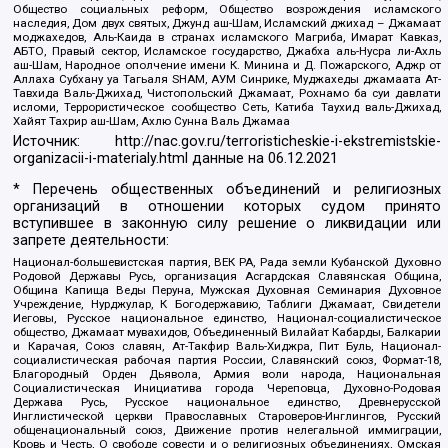
Общество социальных реформ, Общество возрождения исламского
наследия, Дом двух святых, Джунд аш-Шам, Исламский джихад – Джамаат
моджахедов, Аль-Каида в странах исламского Магриба, Имарат Кавказ,
АБТО, Правый сектор, Исламское государство, Джабха аль-Нусра ли-Ахль
аш-Шам, Народное ополчение имени К. Минина и Д. Пожарского, Аджр от
Аллаха Субхану уа Тагьаля SHAM, АУМ Синрике, Муджахеды джамаата Ат-
Тавхида Валь-Джихад, Чистопольский Джамаат, Рохнамо ба суи давлати
исломи, Террористическое сообщество Сеть, Катиба Таухид валь-Джихад,
Хайят Тахрир аш-Шам, Ахлю Сунна Валь Джамаа
Источник:
http://nac.gov.ru/terroristicheskie-i-ekstremistskie-
organizacii-i-materialy.html
данные на
06.12.2021
* Перечень общественных объединений и религиозных
организаций в отношении которых судом принято
вступившее в законную силу решение о ликвидации или
запрете деятельности:
Национал-большевистская партия, ВЕК РА, Рада земли Кубанской Духовно
Родовой Державы Русь, организация Асгардская Славянская Община,
Община Капища Веды Перуна, Мужская Духовная Семинария Духовное
Учреждение, Нурджулар, К Богодержавию, Таблиги Джамаат, Свидетели
Иеговы, Русское национальное единство, Национал-социалистическое
общество, Джамаат мувахидов, Объединенный Вилайат Кабарды, Балкарии
и Карачая, Союз славян, Ат-Такфир Валь-Хиджра, Пит Буль, Национал-
социалистическая рабочая партия России, Славянский союз, Формат-18,
Благородный Орден Дьявола, Армия воли народа, Национальная
Социалистическая Инициатива города Череповца, Духовно-Родовая
Держава Русь, Русское национальное единство, Древнерусской
Инглистической церкви Православных Староверов-Инглингов, Русский
общенациональный союз, Движение против нелегальной иммиграции,
Кровь и Честь, О свободе совести и о религиозных объединениях, Омская