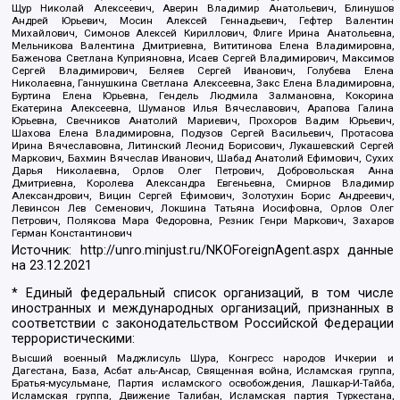
Щур Николай Алексеевич, Аверин Владимир Анатольевич, Блинушов
Андрей Юрьевич, Мосин Алексей Геннадьевич, Гефтер Валентин
Михайлович, Симонов Алексей Кириллович, Флиге Ирина Анатольевна,
Мельникова Валентина Дмитриевна, Вититинова Елена Владимировна,
Баженова Светлана Куприяновна, Исаев Сергей Владимирович, Максимов
Сергей Владимирович, Беляев Сергей Иванович, Голубева Елена
Николаевна, Ганнушкина Светлана Алексеевна, Закс Елена Владимировна,
Буртина Елена Юрьевна, Гендель Людмила Залмановна, Кокорина
Екатерина Алексеевна, Шуманов Илья Вячеславович, Арапова Галина
Юрьевна, Свечников Анатолий Мариевич, Прохоров Вадим Юрьевич,
Шахова Елена Владимировна, Подузов Сергей Васильевич, Протасова
Ирина Вячеславовна, Литинский Леонид Борисович, Лукашевский Сергей
Маркович, Бахмин Вячеслав Иванович, Шабад Анатолий Ефимович, Сухих
Дарья Николаевна, Орлов Олег Петрович, Добровольская Анна
Дмитриевна, Королева Александра Евгеньевна, Смирнов Владимир
Александрович, Вицин Сергей Ефимович, Золотухин Борис Андреевич,
Левинсон Лев Семенович, Локшина Татьяна Иосифовна, Орлов Олег
Петрович, Полякова Мара Федоровна, Резник Генри Маркович, Захаров
Герман Константинович
Источник:
http://unro.minjust.ru/NKOForeignAgent.aspx
данные
на
23.12.2021
* Единый федеральный список организаций, в том числе
иностранных и международных организаций, признанных в
соответствии с законодательством Российской Федерации
террористическими:
Высший военный Маджлисуль Шура, Конгресс народов Ичкерии и
Дагестана, База, Асбат аль-Ансар, Священная война, Исламская группа,
Братья-мусульмане, Партия исламского освобождения, Лашкар-И-Тайба,
Исламская группа, Движение Талибан, Исламская партия Туркестана,