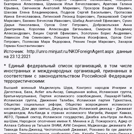
Екатерина Алексеевна, Шуманов Илья Вячеславович, Арапова Галина
Юрьевна, Свечников Анатолий Мариевич, Прохоров Вадим Юрьевич,
Шахова Елена Владимировна, Подузов Сергей Васильевич, Протасова
Ирина Вячеславовна, Литинский Леонид Борисович, Лукашевский Сергей
Маркович, Бахмин Вячеслав Иванович, Шабад Анатолий Ефимович, Сухих
Дарья Николаевна, Орлов Олег Петрович, Добровольская Анна
Дмитриевна, Королева Александра Евгеньевна, Смирнов Владимир
Александрович, Вицин Сергей Ефимович, Золотухин Борис Андреевич,
Левинсон Лев Семенович, Локшина Татьяна Иосифовна, Орлов Олег
Петрович, Полякова Мара Федоровна, Резник Генри Маркович, Захаров
Герман Константинович
Источник:
http://unro.minjust.ru/NKOForeignAgent.aspx
данные
на
23.12.2021
* Единый федеральный список организаций, в том числе
иностранных и международных организаций, признанных в
соответствии с законодательством Российской Федерации
террористическими:
Высший военный Маджлисуль Шура, Конгресс народов Ичкерии и
Дагестана, База, Асбат аль-Ансар, Священная война, Исламская группа,
Братья-мусульмане, Партия исламского освобождения, Лашкар-И-Тайба,
Исламская группа, Движение Талибан, Исламская партия Туркестана,
Общество социальных реформ, Общество возрождения исламского
наследия, Дом двух святых, Джунд аш-Шам, Исламский джихад – Джамаат
моджахедов, Аль-Каида в странах исламского Магриба, Имарат Кавказ,
АБТО, Правый сектор, Исламское государство, Джабха аль-Нусра ли-Ахль
аш-Шам, Народное ополчение имени К. Минина и Д. Пожарского, Аджр от
Аллаха Субхану уа Тагьаля SHAM, АУМ Синрике, Муджахеды джамаата Ат-
Тавхида Валь-Джихад, Чистопольский Джамаат, Рохнамо ба суи давлати
исломи, Террористическое сообщество Сеть, Катиба Таухид валь-Джихад,