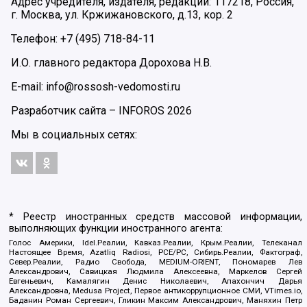
Адрес учредителя, издателя, редакции: 117218, Россия,
г. Москва, ул. Кржижановского, д.13, кор. 2
Телефон: +7 (495) 718-84-11
И.О. главного редактора Дорохова Н.В.
E-mail: info@rossosh-vedomosti.ru
Разработчик сайта –
INFOROS
2026
Мы в социальных сетях:
* Реестр иностранных средств массовой информации,
выполняющих функции иностранного агента:
Голос Америки, Idel.Реалии, Кавказ.Реалии, Крым.Реалии, Телеканал
Настоящее Время, Azatliq Radiosi, PCE/PC, Сибирь.Реалии, Фактограф,
Север.Реалии, Радио Свобода, MEDIUM-ORIENT, Пономарев Лев
Александрович, Савицкая Людмила Алексеевна, Маркелов Сергей
Евгеньевич, Камалягин Денис Николаевич, Апахончич Дарья
Александровна, Medusa Project, Первое антикоррупционное СМИ, VTimes.io,
Баданин Роман Сергеевич, Гликин Максим Александрович, Маняхин Петр