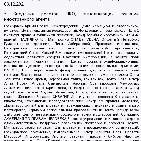
03.12.2021
* Сведения реестра НКО, выполняющих функции
иностранного агента:
Гражданин.Армия.Право, Нижегородский центр немецкой и европейской
культуры, Центр гендерных исследований, Фонд защиты прав граждан Штаб,
Институт права и публичной политики, Фонд борьбы с коррупцией, Альянс
врачей, НАСИЛИЮ.НЕТ, Мы против СПИДа, СВЕЧА, Открытый Петербург,
Гуманитарное действие, Лига Избирателей, Правовая инициатива,
Гражданская инициатива против экологической преступности,
Гражданский Союз, "Хасдей Ерушалаим" (Милосердие), Центр поддержки и
содействия развитию средств массовой информации, В защиту прав
заключенных, Горячая Линия, Центр социально-информационных
инициатив Действие, Институт глобализации и социальных движений,
ВМЕСТЕ, Благотворительный фонд охраны здоровья и защиты прав
граждан, Благотворительный фонд помощи осужденным и их семьям, Фонд
Тольятти, Новое время, Серебряная тайга, Так-Так-Так, центр Сова, центр
Анна, Проект Апрель, Самарская губерния, Эра здоровья, Мемориал,
Аналитический Центр Юрия Левады, Издательство Парк Гагарина, Фонд
содействия имени Андрея Рылькова, Сфера, Уральская правозащитная
группа, Женщины Евразии, СИБАЛЬТ, Институт прав человека, Фонд защиты
гласности, Российский исследовательский центр по правам человека,
Дальневосточный центр развития гражданских инициатив и социального
партнерства, Пермский региональный правозащитный центр, Гражданское
действие, Центр независимых социологических исследований, Сутяжник,
АКАДЕМИЯ ПО ПРАВАМ ЧЕЛОВЕКА, Частное учреждение в Калининграде по
административной поддержке реализации программ и проектов Совета
Министров северных стран, Центр развития некоммерческих организаций,
Гражданское содействие, Интернешнл-Р, Центр Защиты Прав Средств
Массовой Информации, Институт развития прессы - Сибирь, Частное
учреждение в Санкт-Петербурге по административной поддержке