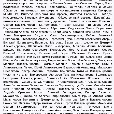
реализации программ и проектов Совета Министров Северных Стран, Фонд
поддержки свободы прессы, Гражданский контроль, Человек и Закон,
Общественная комиссия по сохранению наследия академика Сахарова,
МЕМО. РУ, Институт региональной прессы, Институт Развития Свободы
Информации, Экозащита!-Женсовет, Общественный вердикт, Евразийская
антимонопольная ассоциация, Дзугкоева Регина Николаевна, Кривенко
Сергей Владимирович, Милославский Павел Юрьевич, Шнырова Ольга
Вадимовна, Чанышева Лилия Айратовна, Сидорович Ольга Борисовна,
Туровский Александр Алексеевич, Васильева Анастасия Евгеньевна, Ривина
Анна Валерьевна, Бурдина Юлия Владимировна, Бойко Анатолий
Николаевич, Пивоваров Андрей Сергеевич, Дугин Сергей Георгиевич, Аверин
Виталий Евгеньевич, Барахоев Магомед Бекханович, Шевченко Дмитрий
Александрович, Шарипков Олег Викторович, Мошель Ирина Ароновна,
Шведов Григорий Сергеевич, Пономарев Лев Александрович, Созаев
Валерий Валерьевич, Каргалицкий Борис Юльевич, Исакова Ирина
Александровна, Исламов Тимур Рифгатович, Романова Ольга Евгеньевна,
Щаров Сергей Алексадрович, Цирульников Борис Альбертович, Халидова
Марина Владимировна, Людевиг Марина Зариевна, Федотова Галина
Анатольевна, Паутов Юрий Анатольевич, Верховский Александр Маркович,
Пислакова-Паркер Марина Петровна, Кочеткова Татьяна Владимировна,
Чуркина Наталья Валерьевна, Акимова Татьяна Николаевна, Золотарева
Екатерина Александровна, Рачинский Ян Збигневич, Жемкова Елена
Борисовна, Гудков Лев Дмитриевич, Илларионова Юлия Юрьевна, Саранг
Анна Васильевна, Захарова Светлана Сергеевна, Щур Татьяна Михайловна,
Щур Николай Алексеевич, Аверин Владимир Анатольевич, Блинушов
Андрей Юрьевич, Мосин Алексей Геннадьевич, Гефтер Валентин
Михайлович, Симонов Алексей Кириллович, Флиге Ирина Анатольевна,
Мельникова Валентина Дмитриевна, Вититинова Елена Владимировна,
Баженова Светлана Куприяновна, Исаев Сергей Владимирович, Максимов
Сергей Владимирович, Беляев Сергей Иванович, Голубева Елена
Николаевна, Ганнушкина Светлана Алексеевна, Закс Елена Владимировна,
Буртина Елена Юрьевна, Гендель Людмила Залмановна, Кокорина