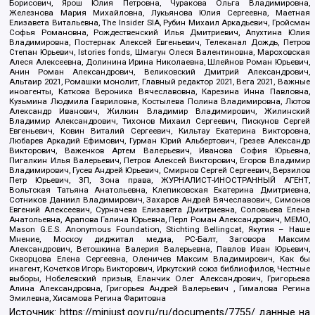
Борисович, Ярош Юлия Петровна, Чуракова Ольга Владимировна,
Железнова Мария Михайловна, Лукьянова Юлия Сергеевна, Маетная
Елизавета Витальевна, The Insider SIA, Рубин Михаил Аркадьевич, Гройсман
Софья Романовна, Рождественский Илья Дмитриевич, Апухтина Юлия
Владимировна, Постернак Алексей Евгеньевич, Телеканал Дождь, Петров
Степан Юрьевич, Istories fonds, Шмагун Олеся Валентиновна, Мароховская
Алеся Алексеевна, Долинина Ирина Николаевна, Шлейнов Роман Юрьевич,
Анин Роман Александрович, Великовский Дмитрий Александрович,
Альтаир 2021, Ромашки монолит, Главный редактор 2021, Вега 2021, Важные
иноагенты, Каткова Вероника Вячеславовна, Карезина Инна Павловна,
Кузьмина Людмила Гавриловна, Костылева Полина Владимировна, Лютов
Александр Иванович, Жилкин Владимир Владимирович, Жилинский
Владимир Александрович, Тихонов Михаил Сергеевич, Пискунов Сергей
Евгеньевич, Ковин Виталий Сергеевич, Кильтау Екатерина Викторовна,
Любарев Аркадий Ефимович, Гурман Юрий Альбертович, Грезев Александр
Викторович, Важенков Артем Валерьевич, Иванова София Юрьевна,
Пигалкин Илья Валерьевич, Петров Алексей Викторович, Егоров Владимир
Владимирович, Гусев Андрей Юрьевич, Смирнов Сергей Сергеевич, Верзилов
Петр Юрьевич, ЗП, Зона права, ЖУРНАЛИСТ-ИНОСТРАННЫЙ АГЕНТ,
Вольтская Татьяна Анатольевна, Клепиковская Екатерина Дмитриевна,
Сотников Даниил Владимирович, Захаров Андрей Вячеславович, Симонов
Евгений Алексеевич, Сурначева Елизавета Дмитриевна, Соловьева Елена
Анатольевна, Арапова Галина Юрьевна, Перл Роман Александрович, МЕМО,
Mason G.E.S. Anonymous Foundation, Stichting Bellingcat, Якутия – Наше
Мнение, Москоу диджитал медиа, РС-Балт, Заговора Максим
Александрович, Ветошкина Валерия Валерьевна, Павлов Иван Юрьевич,
Скворцова Елена Сергеевна, Оленичев Максим Владимирович, Как бы
инагент, Кочетков Игорь Викторович, Иркутский союз библиофилов, Честные
выборы, Нобелевский призыв, Еланчик Олег Александрович, Григорьева
Алина Александровна, Григорьев Андрей Валерьевич , Гималова Регина
Эмилевна, Хисамова Регина Фаритовна
Источник:
https://minjust.gov.ru/ru/documents/7755/
данные на