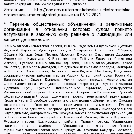
Хайят Тахрир аш-Шам, Ахлю Сунна Валь Джамаа
Источник:
http://nac.gov.ru/terroristicheskie-i-ekstremistskie-
organizacii-i-materialy.html
данные на
06.12.2021
* Перечень общественных объединений и религиозных
организаций в отношении которых судом принято
вступившее в законную силу решение о ликвидации или
запрете деятельности:
Национал-большевистская партия, ВЕК РА, Рада земли Кубанской Духовно
Родовой Державы Русь, организация Асгардская Славянская Община,
Община Капища Веды Перуна, Мужская Духовная Семинария Духовное
Учреждение, Нурджулар, К Богодержавию, Таблиги Джамаат, Свидетели
Иеговы, Русское национальное единство, Национал-социалистическое
общество, Джамаат мувахидов, Объединенный Вилайат Кабарды, Балкарии
и Карачая, Союз славян, Ат-Такфир Валь-Хиджра, Пит Буль, Национал-
социалистическая рабочая партия России, Славянский союз, Формат-18,
Благородный Орден Дьявола, Армия воли народа, Национальная
Социалистическая Инициатива города Череповца, Духовно-Родовая
Держава Русь, Русское национальное единство, Древнерусской
Инглистической церкви Православных Староверов-Инглингов, Русский
общенациональный союз, Движение против нелегальной иммиграции,
Кровь и Честь, О свободе совести и о религиозных объединениях, Омская
организация общественного политического движения Русское
национальное единство, Северное Братство, Клуб Болельщиков Футбольного
Клуба Динамо, Файзрахманисты, Мусульманская религиозная организация
п. Боровский Тюменского района Тюменской области, Община Коренного
Русского народа Щелковского района, Правый сектор, Украинская
национальная ассамблея – Украинская народная самооборона,
Украинская повстанческая армия, Тризуб им. Степана Бандеры, Братство,
Белый Крест, Misanthropic division, Религиозное объединение