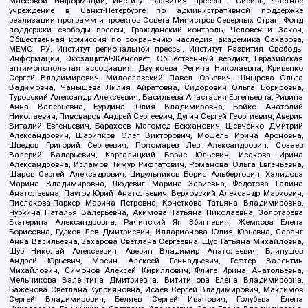
Массовой Информации, Институт развития прессы - Сибирь, Частное
учреждение в Санкт-Петербурге по административной поддержке
реализации программ и проектов Совета Министров Северных Стран, Фонд
поддержки свободы прессы, Гражданский контроль, Человек и Закон,
Общественная комиссия по сохранению наследия академика Сахарова,
МЕМО. РУ, Институт региональной прессы, Институт Развития Свободы
Информации, Экозащита!-Женсовет, Общественный вердикт, Евразийская
антимонопольная ассоциация, Дзугкоева Регина Николаевна, Кривенко
Сергей Владимирович, Милославский Павел Юрьевич, Шнырова Ольга
Вадимовна, Чанышева Лилия Айратовна, Сидорович Ольга Борисовна,
Туровский Александр Алексеевич, Васильева Анастасия Евгеньевна, Ривина
Анна Валерьевна, Бурдина Юлия Владимировна, Бойко Анатолий
Николаевич, Пивоваров Андрей Сергеевич, Дугин Сергей Георгиевич, Аверин
Виталий Евгеньевич, Барахоев Магомед Бекханович, Шевченко Дмитрий
Александрович, Шарипков Олег Викторович, Мошель Ирина Ароновна,
Шведов Григорий Сергеевич, Пономарев Лев Александрович, Созаев
Валерий Валерьевич, Каргалицкий Борис Юльевич, Исакова Ирина
Александровна, Исламов Тимур Рифгатович, Романова Ольга Евгеньевна,
Щаров Сергей Алексадрович, Цирульников Борис Альбертович, Халидова
Марина Владимировна, Людевиг Марина Зариевна, Федотова Галина
Анатольевна, Паутов Юрий Анатольевич, Верховский Александр Маркович,
Пислакова-Паркер Марина Петровна, Кочеткова Татьяна Владимировна,
Чуркина Наталья Валерьевна, Акимова Татьяна Николаевна, Золотарева
Екатерина Александровна, Рачинский Ян Збигневич, Жемкова Елена
Борисовна, Гудков Лев Дмитриевич, Илларионова Юлия Юрьевна, Саранг
Анна Васильевна, Захарова Светлана Сергеевна, Щур Татьяна Михайловна,
Щур Николай Алексеевич, Аверин Владимир Анатольевич, Блинушов
Андрей Юрьевич, Мосин Алексей Геннадьевич, Гефтер Валентин
Михайлович, Симонов Алексей Кириллович, Флиге Ирина Анатольевна,
Мельникова Валентина Дмитриевна, Вититинова Елена Владимировна,
Баженова Светлана Куприяновна, Исаев Сергей Владимирович, Максимов
Сергей Владимирович, Беляев Сергей Иванович, Голубева Елена