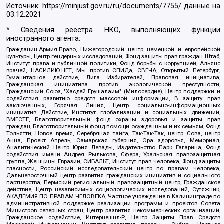
Источник:
https://minjust.gov.ru/ru/documents/7755/
данные на
03.12.2021
* Сведения реестра НКО, выполняющих функции
иностранного агента:
Гражданин.Армия.Право, Нижегородский центр немецкой и европейской
культуры, Центр гендерных исследований, Фонд защиты прав граждан Штаб,
Институт права и публичной политики, Фонд борьбы с коррупцией, Альянс
врачей, НАСИЛИЮ.НЕТ, Мы против СПИДа, СВЕЧА, Открытый Петербург,
Гуманитарное действие, Лига Избирателей, Правовая инициатива,
Гражданская инициатива против экологической преступности,
Гражданский Союз, "Хасдей Ерушалаим" (Милосердие), Центр поддержки и
содействия развитию средств массовой информации, В защиту прав
заключенных, Горячая Линия, Центр социально-информационных
инициатив Действие, Институт глобализации и социальных движений,
ВМЕСТЕ, Благотворительный фонд охраны здоровья и защиты прав
граждан, Благотворительный фонд помощи осужденным и их семьям, Фонд
Тольятти, Новое время, Серебряная тайга, Так-Так-Так, центр Сова, центр
Анна, Проект Апрель, Самарская губерния, Эра здоровья, Мемориал,
Аналитический Центр Юрия Левады, Издательство Парк Гагарина, Фонд
содействия имени Андрея Рылькова, Сфера, Уральская правозащитная
группа, Женщины Евразии, СИБАЛЬТ, Институт прав человека, Фонд защиты
гласности, Российский исследовательский центр по правам человека,
Дальневосточный центр развития гражданских инициатив и социального
партнерства, Пермский региональный правозащитный центр, Гражданское
действие, Центр независимых социологических исследований, Сутяжник,
АКАДЕМИЯ ПО ПРАВАМ ЧЕЛОВЕКА, Частное учреждение в Калининграде по
административной поддержке реализации программ и проектов Совета
Министров северных стран, Центр развития некоммерческих организаций,
Гражданское содействие, Интернешнл-Р, Центр Защиты Прав Средств