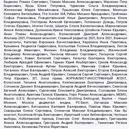
Баданин Роман Сергеевич, Гликин Максим Александрович, Маняхин Петр
Борисович, Ярош Юлия Петровна, Чуракова Ольга Владимировна,
Железнова Мария Михайловна, Лукьянова Юлия Сергеевна, Маетная
Елизавета Витальевна, The Insider SIA, Рубин Михаил Аркадьевич, Гройсман
Софья Романовна, Рождественский Илья Дмитриевич, Апухтина Юлия
Владимировна, Постернак Алексей Евгеньевич, Телеканал Дождь, Петров
Степан Юрьевич, Istories fonds, Шмагун Олеся Валентиновна, Мароховская
Алеся Алексеевна, Долинина Ирина Николаевна, Шлейнов Роман Юрьевич,
Анин Роман Александрович, Великовский Дмитрий Александрович,
Альтаир 2021, Ромашки монолит, Главный редактор 2021, Вега 2021, Важные
иноагенты, Каткова Вероника Вячеславовна, Карезина Инна Павловна,
Кузьмина Людмила Гавриловна, Костылева Полина Владимировна, Лютов
Александр Иванович, Жилкин Владимир Владимирович, Жилинский
Владимир Александрович, Тихонов Михаил Сергеевич, Пискунов Сергей
Евгеньевич, Ковин Виталий Сергеевич, Кильтау Екатерина Викторовна,
Любарев Аркадий Ефимович, Гурман Юрий Альбертович, Грезев Александр
Викторович, Важенков Артем Валерьевич, Иванова София Юрьевна,
Пигалкин Илья Валерьевич, Петров Алексей Викторович, Егоров Владимир
Владимирович, Гусев Андрей Юрьевич, Смирнов Сергей Сергеевич, Верзилов
Петр Юрьевич, ЗП, Зона права, ЖУРНАЛИСТ-ИНОСТРАННЫЙ АГЕНТ,
Вольтская Татьяна Анатольевна, Клепиковская Екатерина Дмитриевна,
Сотников Даниил Владимирович, Захаров Андрей Вячеславович, Симонов
Евгений Алексеевич, Сурначева Елизавета Дмитриевна, Соловьева Елена
Анатольевна, Арапова Галина Юрьевна, Перл Роман Александрович, МЕМО,
Mason G.E.S. Anonymous Foundation, Stichting Bellingcat, Якутия – Наше
Мнение, Москоу диджитал медиа, РС-Балт, Заговора Максим
Александрович, Ветошкина Валерия Валерьевна, Павлов Иван Юрьевич,
Скворцова Елена Сергеевна, Оленичев Максим Владимирович, Как бы
инагент, Кочетков Игорь Викторович, Иркутский союз библиофилов, Честные
выборы, Нобелевский призыв, Еланчик Олег Александрович, Григорьева
Алина Александровна, Григорьев Андрей Валерьевич , Гималова Регина
Эмилевна, Хисамова Регина Фаритовна