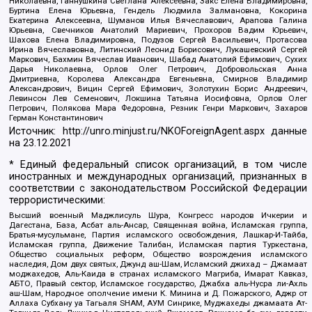
Николаевна, Ганнушкина Светлана Алексеевна, Закс Елена Владимировна,
Буртина Елена Юрьевна, Гендель Людмила Залмановна, Кокорина
Екатерина Алексеевна, Шуманов Илья Вячеславович, Арапова Галина
Юрьевна, Свечников Анатолий Мариевич, Прохоров Вадим Юрьевич,
Шахова Елена Владимировна, Подузов Сергей Васильевич, Протасова
Ирина Вячеславовна, Литинский Леонид Борисович, Лукашевский Сергей
Маркович, Бахмин Вячеслав Иванович, Шабад Анатолий Ефимович, Сухих
Дарья Николаевна, Орлов Олег Петрович, Добровольская Анна
Дмитриевна, Королева Александра Евгеньевна, Смирнов Владимир
Александрович, Вицин Сергей Ефимович, Золотухин Борис Андреевич,
Левинсон Лев Семенович, Локшина Татьяна Иосифовна, Орлов Олег
Петрович, Полякова Мара Федоровна, Резник Генри Маркович, Захаров
Герман Константинович
Источник:
http://unro.minjust.ru/NKOForeignAgent.aspx
данные
на
23.12.2021
* Единый федеральный список организаций, в том числе
иностранных и международных организаций, признанных в
соответствии с законодательством Российской Федерации
террористическими:
Высший военный Маджлисуль Шура, Конгресс народов Ичкерии и
Дагестана, База, Асбат аль-Ансар, Священная война, Исламская группа,
Братья-мусульмане, Партия исламского освобождения, Лашкар-И-Тайба,
Исламская группа, Движение Талибан, Исламская партия Туркестана,
Общество социальных реформ, Общество возрождения исламского
наследия, Дом двух святых, Джунд аш-Шам, Исламский джихад – Джамаат
моджахедов, Аль-Каида в странах исламского Магриба, Имарат Кавказ,
АБТО, Правый сектор, Исламское государство, Джабха аль-Нусра ли-Ахль
аш-Шам, Народное ополчение имени К. Минина и Д. Пожарского, Аджр от
Аллаха Субхану уа Тагьаля SHAM, АУМ Синрике, Муджахеды джамаата Ат-