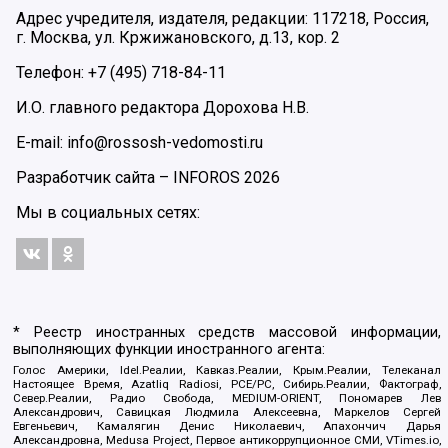
Адрес учредителя, издателя, редакции: 117218, Россия,
г. Москва, ул. Кржижановского, д.13, кор. 2
Телефон: +7 (495) 718-84-11
И.О. главного редактора Дорохова Н.В.
E-mail: info@rossosh-vedomosti.ru
Разработчик сайта –
INFOROS
2026
Мы в социальных сетях:
* Реестр иностранных средств массовой информации,
выполняющих функции иностранного агента:
Голос Америки, Idel.Реалии, Кавказ.Реалии, Крым.Реалии, Телеканал
Настоящее Время, Azatliq Radiosi, PCE/PC, Сибирь.Реалии, Фактограф,
Север.Реалии, Радио Свобода, MEDIUM-ORIENT, Пономарев Лев
Александрович, Савицкая Людмила Алексеевна, Маркелов Сергей
Евгеньевич, Камалягин Денис Николаевич, Апахончич Дарья
Александровна, Medusa Project, Первое антикоррупционное СМИ, VTimes.io,