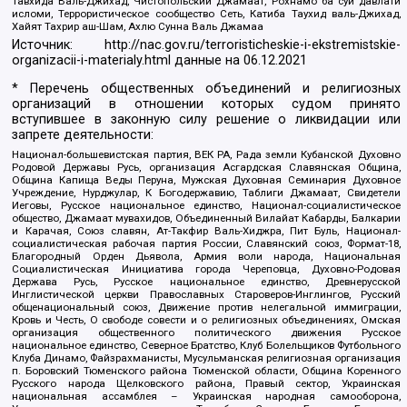
Тавхида Валь-Джихад, Чистопольский Джамаат, Рохнамо ба суи давлати
исломи, Террористическое сообщество Сеть, Катиба Таухид валь-Джихад,
Хайят Тахрир аш-Шам, Ахлю Сунна Валь Джамаа
Источник:
http://nac.gov.ru/terroristicheskie-i-ekstremistskie-
organizacii-i-materialy.html
данные на
06.12.2021
* Перечень общественных объединений и религиозных
организаций в отношении которых судом принято
вступившее в законную силу решение о ликвидации или
запрете деятельности:
Национал-большевистская партия, ВЕК РА, Рада земли Кубанской Духовно
Родовой Державы Русь, организация Асгардская Славянская Община,
Община Капища Веды Перуна, Мужская Духовная Семинария Духовное
Учреждение, Нурджулар, К Богодержавию, Таблиги Джамаат, Свидетели
Иеговы, Русское национальное единство, Национал-социалистическое
общество, Джамаат мувахидов, Объединенный Вилайат Кабарды, Балкарии
и Карачая, Союз славян, Ат-Такфир Валь-Хиджра, Пит Буль, Национал-
социалистическая рабочая партия России, Славянский союз, Формат-18,
Благородный Орден Дьявола, Армия воли народа, Национальная
Социалистическая Инициатива города Череповца, Духовно-Родовая
Держава Русь, Русское национальное единство, Древнерусской
Инглистической церкви Православных Староверов-Инглингов, Русский
общенациональный союз, Движение против нелегальной иммиграции,
Кровь и Честь, О свободе совести и о религиозных объединениях, Омская
организация общественного политического движения Русское
национальное единство, Северное Братство, Клуб Болельщиков Футбольного
Клуба Динамо, Файзрахманисты, Мусульманская религиозная организация
п. Боровский Тюменского района Тюменской области, Община Коренного
Русского народа Щелковского района, Правый сектор, Украинская
национальная ассамблея – Украинская народная самооборона,