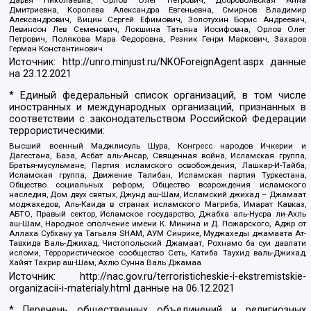
Дмитриевна, Королева Александра Евгеньевна, Смирнов Владимир
Александрович, Вицин Сергей Ефимович, Золотухин Борис Андреевич,
Левинсон Лев Семенович, Локшина Татьяна Иосифовна, Орлов Олег
Петрович, Полякова Мара Федоровна, Резник Генри Маркович, Захаров
Герман Константинович
Источник:
http://unro.minjust.ru/NKOForeignAgent.aspx
данные
на
23.12.2021
* Единый федеральный список организаций, в том числе
иностранных и международных организаций, признанных в
соответствии с законодательством Российской Федерации
террористическими:
Высший военный Маджлисуль Шура, Конгресс народов Ичкерии и
Дагестана, База, Асбат аль-Ансар, Священная война, Исламская группа,
Братья-мусульмане, Партия исламского освобождения, Лашкар-И-Тайба,
Исламская группа, Движение Талибан, Исламская партия Туркестана,
Общество социальных реформ, Общество возрождения исламского
наследия, Дом двух святых, Джунд аш-Шам, Исламский джихад – Джамаат
моджахедов, Аль-Каида в странах исламского Магриба, Имарат Кавказ,
АБТО, Правый сектор, Исламское государство, Джабха аль-Нусра ли-Ахль
аш-Шам, Народное ополчение имени К. Минина и Д. Пожарского, Аджр от
Аллаха Субхану уа Тагьаля SHAM, АУМ Синрике, Муджахеды джамаата Ат-
Тавхида Валь-Джихад, Чистопольский Джамаат, Рохнамо ба суи давлати
исломи, Террористическое сообщество Сеть, Катиба Таухид валь-Джихад,
Хайят Тахрир аш-Шам, Ахлю Сунна Валь Джамаа
Источник:
http://nac.gov.ru/terroristicheskie-i-ekstremistskie-
organizacii-i-materialy.html
данные на
06.12.2021
* Перечень общественных объединений и религиозных