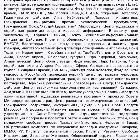
культуры, Центр гендерных исследований, Фонд защиты прав граждан Штаб,
Институт права и публичной политики, Фонд борьбы с коррупцией, Альянс
врачей, НАСИЛИЮ.НЕТ, Мы против СПИДа, СВЕЧА, Открытый Петербург,
Гуманитарное действие, Лига Избирателей, Правовая инициатива,
Гражданская инициатива против экологической преступности,
Гражданский Союз, "Хасдей Ерушалаим" (Милосердие), Центр поддержки и
содействия развитию средств массовой информации, В защиту прав
заключенных, Горячая Линия, Центр социально-информационных
инициатив Действие, Институт глобализации и социальных движений,
ВМЕСТЕ, Благотворительный фонд охраны здоровья и защиты прав
граждан, Благотворительный фонд помощи осужденным и их семьям, Фонд
Тольятти, Новое время, Серебряная тайга, Так-Так-Так, центр Сова, центр
Анна, Проект Апрель, Самарская губерния, Эра здоровья, Мемориал,
Аналитический Центр Юрия Левады, Издательство Парк Гагарина, Фонд
содействия имени Андрея Рылькова, Сфера, Уральская правозащитная
группа, Женщины Евразии, СИБАЛЬТ, Институт прав человека, Фонд защиты
гласности, Российский исследовательский центр по правам человека,
Дальневосточный центр развития гражданских инициатив и социального
партнерства, Пермский региональный правозащитный центр, Гражданское
действие, Центр независимых социологических исследований, Сутяжник,
АКАДЕМИЯ ПО ПРАВАМ ЧЕЛОВЕКА, Частное учреждение в Калининграде по
административной поддержке реализации программ и проектов Совета
Министров северных стран, Центр развития некоммерческих организаций,
Гражданское содействие, Интернешнл-Р, Центр Защиты Прав Средств
Массовой Информации, Институт развития прессы - Сибирь, Частное
учреждение в Санкт-Петербурге по административной поддержке
реализации программ и проектов Совета Министров Северных Стран, Фонд
поддержки свободы прессы, Гражданский контроль, Человек и Закон,
Общественная комиссия по сохранению наследия академика Сахарова,
МЕМО. РУ, Институт региональной прессы, Институт Развития Свободы
Информации, Экозащита!-Женсовет, Общественный вердикт, Евразийская
антимонопольная ассоциация, Дзугкоева Регина Николаевна, Кривенко