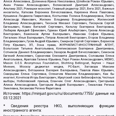
Алеся Алексеевна, Долинина Ирина Николаевна, Шлейнов Роман Юрьевич,
Анин Роман Александрович, Великовский Дмитрий Александрович,
Альтаир 2021, Ромашки монолит, Главный редактор 2021, Вега 2021, Важные
иноагенты, Каткова Вероника Вячеславовна, Карезина Инна Павловна,
Кузьмина Людмила Гавриловна, Костылева Полина Владимировна, Лютов
Александр Иванович, Жилкин Владимир Владимирович, Жилинский
Владимир Александрович, Тихонов Михаил Сергеевич, Пискунов Сергей
Евгеньевич, Ковин Виталий Сергеевич, Кильтау Екатерина Викторовна,
Любарев Аркадий Ефимович, Гурман Юрий Альбертович, Грезев Александр
Викторович, Важенков Артем Валерьевич, Иванова София Юрьевна,
Пигалкин Илья Валерьевич, Петров Алексей Викторович, Егоров Владимир
Владимирович, Гусев Андрей Юрьевич, Смирнов Сергей Сергеевич, Верзилов
Петр Юрьевич, ЗП, Зона права, ЖУРНАЛИСТ-ИНОСТРАННЫЙ АГЕНТ,
Вольтская Татьяна Анатольевна, Клепиковская Екатерина Дмитриевна,
Сотников Даниил Владимирович, Захаров Андрей Вячеславович, Симонов
Евгений Алексеевич, Сурначева Елизавета Дмитриевна, Соловьева Елена
Анатольевна, Арапова Галина Юрьевна, Перл Роман Александрович, МЕМО,
Mason G.E.S. Anonymous Foundation, Stichting Bellingcat, Якутия – Наше
Мнение, Москоу диджитал медиа, РС-Балт, Заговора Максим
Александрович, Ветошкина Валерия Валерьевна, Павлов Иван Юрьевич,
Скворцова Елена Сергеевна, Оленичев Максим Владимирович, Как бы
инагент, Кочетков Игорь Викторович, Иркутский союз библиофилов, Честные
выборы, Нобелевский призыв, Еланчик Олег Александрович, Григорьева
Алина Александровна, Григорьев Андрей Валерьевич , Гималова Регина
Эмилевна, Хисамова Регина Фаритовна
Источник:
https://minjust.gov.ru/ru/documents/7755/
данные на
03.12.2021
* Сведения реестра НКО, выполняющих функции
иностранного агента:
Гражданин.Армия.Право, Нижегородский центр немецкой и европейской