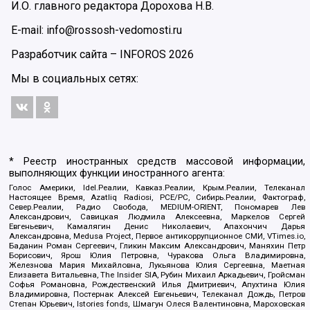
И.О. главного редактора Дорохова Н.В.
E-mail: info@rossosh-vedomosti.ru
Разработчик сайта –
INFOROS
2026
Мы в социальных сетях:
* Реестр иностранных средств массовой информации,
выполняющих функции иностранного агента:
Голос Америки, Idel.Реалии, Кавказ.Реалии, Крым.Реалии, Телеканал
Настоящее Время, Azatliq Radiosi, PCE/PC, Сибирь.Реалии, Фактограф,
Север.Реалии, Радио Свобода, MEDIUM-ORIENT, Пономарев Лев
Александрович, Савицкая Людмила Алексеевна, Маркелов Сергей
Евгеньевич, Камалягин Денис Николаевич, Апахончич Дарья
Александровна, Medusa Project, Первое антикоррупционное СМИ, VTimes.io,
Баданин Роман Сергеевич, Гликин Максим Александрович, Маняхин Петр
Борисович, Ярош Юлия Петровна, Чуракова Ольга Владимировна,
Железнова Мария Михайловна, Лукьянова Юлия Сергеевна, Маетная
Елизавета Витальевна, The Insider SIA, Рубин Михаил Аркадьевич, Гройсман
Софья Романовна, Рождественский Илья Дмитриевич, Апухтина Юлия
Владимировна, Постернак Алексей Евгеньевич, Телеканал Дождь, Петров
Степан Юрьевич, Istories fonds, Шмагун Олеся Валентиновна, Мароховская