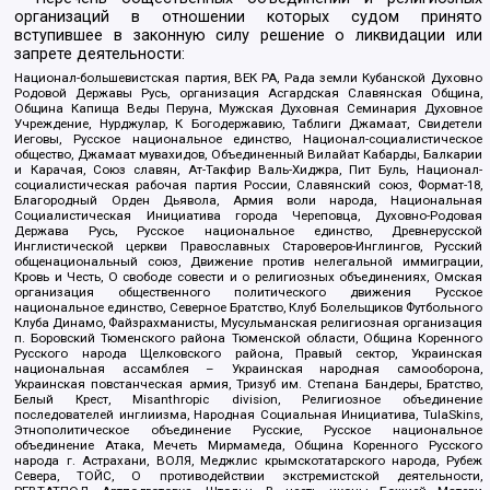
организаций в отношении которых судом принято
вступившее в законную силу решение о ликвидации или
запрете деятельности:
Национал-большевистская партия, ВЕК РА, Рада земли Кубанской Духовно
Родовой Державы Русь, организация Асгардская Славянская Община,
Община Капища Веды Перуна, Мужская Духовная Семинария Духовное
Учреждение, Нурджулар, К Богодержавию, Таблиги Джамаат, Свидетели
Иеговы, Русское национальное единство, Национал-социалистическое
общество, Джамаат мувахидов, Объединенный Вилайат Кабарды, Балкарии
и Карачая, Союз славян, Ат-Такфир Валь-Хиджра, Пит Буль, Национал-
социалистическая рабочая партия России, Славянский союз, Формат-18,
Благородный Орден Дьявола, Армия воли народа, Национальная
Социалистическая Инициатива города Череповца, Духовно-Родовая
Держава Русь, Русское национальное единство, Древнерусской
Инглистической церкви Православных Староверов-Инглингов, Русский
общенациональный союз, Движение против нелегальной иммиграции,
Кровь и Честь, О свободе совести и о религиозных объединениях, Омская
организация общественного политического движения Русское
национальное единство, Северное Братство, Клуб Болельщиков Футбольного
Клуба Динамо, Файзрахманисты, Мусульманская религиозная организация
п. Боровский Тюменского района Тюменской области, Община Коренного
Русского народа Щелковского района, Правый сектор, Украинская
национальная ассамблея – Украинская народная самооборона,
Украинская повстанческая армия, Тризуб им. Степана Бандеры, Братство,
Белый Крест, Misanthropic division, Религиозное объединение
последователей инглиизма, Народная Социальная Инициатива, TulaSkins,
Этнополитическое объединение Русские, Русское национальное
объединение Атака, Мечеть Мирмамеда, Община Коренного Русского
народа г. Астрахани, ВОЛЯ, Меджлис крымскотатарского народа, Рубеж
Севера, ТОЙС, О противодействии экстремистской деятельности,