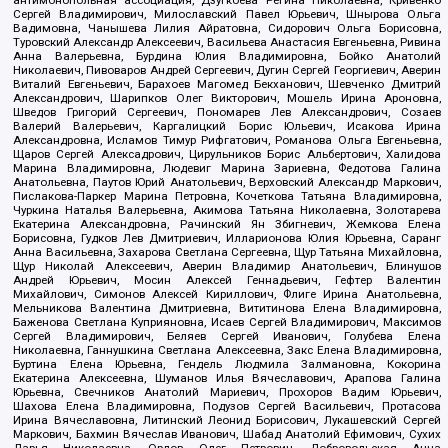
Сергей Владимирович, Милославский Павел Юрьевич, Шнырова Ольга
Вадимовна, Чанышева Лилия Айратовна, Сидорович Ольга Борисовна,
Туровский Александр Алексеевич, Васильева Анастасия Евгеньевна, Ривина
Анна Валерьевна, Бурдина Юлия Владимировна, Бойко Анатолий
Николаевич, Пивоваров Андрей Сергеевич, Дугин Сергей Георгиевич, Аверин
Виталий Евгеньевич, Барахоев Магомед Бекханович, Шевченко Дмитрий
Александрович, Шарипков Олег Викторович, Мошель Ирина Ароновна,
Шведов Григорий Сергеевич, Пономарев Лев Александрович, Созаев
Валерий Валерьевич, Каргалицкий Борис Юльевич, Исакова Ирина
Александровна, Исламов Тимур Рифгатович, Романова Ольга Евгеньевна,
Щаров Сергей Алексадрович, Цирульников Борис Альбертович, Халидова
Марина Владимировна, Людевиг Марина Зариевна, Федотова Галина
Анатольевна, Паутов Юрий Анатольевич, Верховский Александр Маркович,
Пислакова-Паркер Марина Петровна, Кочеткова Татьяна Владимировна,
Чуркина Наталья Валерьевна, Акимова Татьяна Николаевна, Золотарева
Екатерина Александровна, Рачинский Ян Збигневич, Жемкова Елена
Борисовна, Гудков Лев Дмитриевич, Илларионова Юлия Юрьевна, Саранг
Анна Васильевна, Захарова Светлана Сергеевна, Щур Татьяна Михайловна,
Щур Николай Алексеевич, Аверин Владимир Анатольевич, Блинушов
Андрей Юрьевич, Мосин Алексей Геннадьевич, Гефтер Валентин
Михайлович, Симонов Алексей Кириллович, Флиге Ирина Анатольевна,
Мельникова Валентина Дмитриевна, Вититинова Елена Владимировна,
Баженова Светлана Куприяновна, Исаев Сергей Владимирович, Максимов
Сергей Владимирович, Беляев Сергей Иванович, Голубева Елена
Николаевна, Ганнушкина Светлана Алексеевна, Закс Елена Владимировна,
Буртина Елена Юрьевна, Гендель Людмила Залмановна, Кокорина
Екатерина Алексеевна, Шуманов Илья Вячеславович, Арапова Галина
Юрьевна, Свечников Анатолий Мариевич, Прохоров Вадим Юрьевич,
Шахова Елена Владимировна, Подузов Сергей Васильевич, Протасова
Ирина Вячеславовна, Литинский Леонид Борисович, Лукашевский Сергей
Маркович, Бахмин Вячеслав Иванович, Шабад Анатолий Ефимович, Сухих
Дарья Николаевна, Орлов Олег Петрович, Добровольская Анна