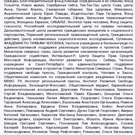
граждан, Благотворительный фонд помощи осужденным и их семьям, Фонд
Тольятти, Новое время, Серебряная тайга, Так-Так-Так, центр Сова, центр
Анна, Проект Апрель, Самарская губерния, Эра здоровья, Мемориал,
Аналитический Центр Юрия Левады, Издательство Парк Гагарина, Фонд
содействия имени Андрея Рылькова, Сфера, Уральская правозащитная
группа, Женщины Евразии, СИБАЛЬТ, Институт прав человека, Фонд защиты
гласности, Российский исследовательский центр по правам человека,
Дальневосточный центр развития гражданских инициатив и социального
партнерства, Пермский региональный правозащитный центр, Гражданское
действие, Центр независимых социологических исследований, Сутяжник,
АКАДЕМИЯ ПО ПРАВАМ ЧЕЛОВЕКА, Частное учреждение в Калининграде по
административной поддержке реализации программ и проектов Совета
Министров северных стран, Центр развития некоммерческих организаций,
Гражданское содействие, Интернешнл-Р, Центр Защиты Прав Средств
Массовой Информации, Институт развития прессы - Сибирь, Частное
учреждение в Санкт-Петербурге по административной поддержке
реализации программ и проектов Совета Министров Северных Стран, Фонд
поддержки свободы прессы, Гражданский контроль, Человек и Закон,
Общественная комиссия по сохранению наследия академика Сахарова,
МЕМО. РУ, Институт региональной прессы, Институт Развития Свободы
Информации, Экозащита!-Женсовет, Общественный вердикт, Евразийская
антимонопольная ассоциация, Дзугкоева Регина Николаевна, Кривенко
Сергей Владимирович, Милославский Павел Юрьевич, Шнырова Ольга
Вадимовна, Чанышева Лилия Айратовна, Сидорович Ольга Борисовна,
Туровский Александр Алексеевич, Васильева Анастасия Евгеньевна, Ривина
Анна Валерьевна, Бурдина Юлия Владимировна, Бойко Анатолий
Николаевич, Пивоваров Андрей Сергеевич, Дугин Сергей Георгиевич, Аверин
Виталий Евгеньевич, Барахоев Магомед Бекханович, Шевченко Дмитрий
Александрович, Шарипков Олег Викторович, Мошель Ирина Ароновна,
Шведов Григорий Сергеевич, Пономарев Лев Александрович, Созаев
Валерий Валерьевич, Каргалицкий Борис Юльевич, Исакова Ирина
Александровна, Исламов Тимур Рифгатович, Романова Ольга Евгеньевна,