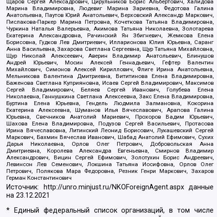
Щаров Сергей Алексадрович, Цирульников Борис Альбертович, Халидова
Марина Владимировна, Людевиг Марина Зариевна, Федотова Галина
Анатольевна, Паутов Юрий Анатольевич, Верховский Александр Маркович,
Пислакова-Паркер Марина Петровна, Кочеткова Татьяна Владимировна,
Чуркина Наталья Валерьевна, Акимова Татьяна Николаевна, Золотарева
Екатерина Александровна, Рачинский Ян Збигневич, Жемкова Елена
Борисовна, Гудков Лев Дмитриевич, Илларионова Юлия Юрьевна, Саранг
Анна Васильевна, Захарова Светлана Сергеевна, Щур Татьяна Михайловна,
Щур Николай Алексеевич, Аверин Владимир Анатольевич, Блинушов
Андрей Юрьевич, Мосин Алексей Геннадьевич, Гефтер Валентин
Михайлович, Симонов Алексей Кириллович, Флиге Ирина Анатольевна,
Мельникова Валентина Дмитриевна, Вититинова Елена Владимировна,
Баженова Светлана Куприяновна, Исаев Сергей Владимирович, Максимов
Сергей Владимирович, Беляев Сергей Иванович, Голубева Елена
Николаевна, Ганнушкина Светлана Алексеевна, Закс Елена Владимировна,
Буртина Елена Юрьевна, Гендель Людмила Залмановна, Кокорина
Екатерина Алексеевна, Шуманов Илья Вячеславович, Арапова Галина
Юрьевна, Свечников Анатолий Мариевич, Прохоров Вадим Юрьевич,
Шахова Елена Владимировна, Подузов Сергей Васильевич, Протасова
Ирина Вячеславовна, Литинский Леонид Борисович, Лукашевский Сергей
Маркович, Бахмин Вячеслав Иванович, Шабад Анатолий Ефимович, Сухих
Дарья Николаевна, Орлов Олег Петрович, Добровольская Анна
Дмитриевна, Королева Александра Евгеньевна, Смирнов Владимир
Александрович, Вицин Сергей Ефимович, Золотухин Борис Андреевич,
Левинсон Лев Семенович, Локшина Татьяна Иосифовна, Орлов Олег
Петрович, Полякова Мара Федоровна, Резник Генри Маркович, Захаров
Герман Константинович
Источник:
http://unro.minjust.ru/NKOForeignAgent.aspx
данные
на
23.12.2021
* Единый федеральный список организаций, в том числе