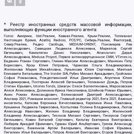
* Реестр иностранных средств массовой информации,
выполняющих функции иностранного агента:
Голос Америки, Idel.Реалии, Кавказ.Реалии, Крым.Реалии, Телеканал
Настоящее Время, Azatliq Radiosi, PCE/PC, Сибирь.Реалии, Фактограф,
Север.Реалии, Радио Свобода, MEDIUM-ORIENT, Пономарев Лев
Александрович, Савицкая Людмила Алексеевна, Маркелов Сергей
Евгеньевич, Камалягин Денис Николаевич, Апахончич Дарья
Александровна, Medusa Project, Первое антикоррупционное СМИ, VTimes.io,
Баданин Роман Сергеевич, Гликин Максим Александрович, Маняхин Петр
Борисович, Ярош Юлия Петровна, Чуракова Ольга Владимировна,
Железнова Мария Михайловна, Лукьянова Юлия Сергеевна, Маетная
Елизавета Витальевна, The Insider SIA, Рубин Михаил Аркадьевич, Гройсман
Софья Романовна, Рождественский Илья Дмитриевич, Апухтина Юлия
Владимировна, Постернак Алексей Евгеньевич, Телеканал Дождь, Петров
Степан Юрьевич, Istories fonds, Шмагун Олеся Валентиновна, Мароховская
Алеся Алексеевна, Долинина Ирина Николаевна, Шлейнов Роман Юрьевич,
Анин Роман Александрович, Великовский Дмитрий Александрович,
Альтаир 2021, Ромашки монолит, Главный редактор 2021, Вега 2021, Важные
иноагенты, Каткова Вероника Вячеславовна, Карезина Инна Павловна,
Кузьмина Людмила Гавриловна, Костылева Полина Владимировна, Лютов
Александр Иванович, Жилкин Владимир Владимирович, Жилинский
Владимир Александрович, Тихонов Михаил Сергеевич, Пискунов Сергей
Евгеньевич, Ковин Виталий Сергеевич, Кильтау Екатерина Викторовна,
Любарев Аркадий Ефимович, Гурман Юрий Альбертович, Грезев Александр
Викторович, Важенков Артем Валерьевич, Иванова София Юрьевна,
Пигалкин Илья Валерьевич, Петров Алексей Викторович, Егоров Владимир