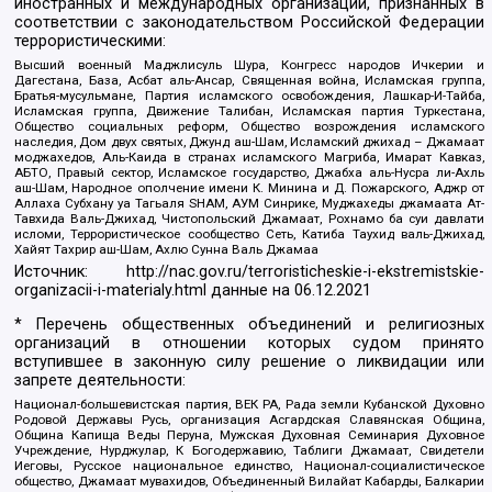
иностранных и международных организаций, признанных в
соответствии с законодательством Российской Федерации
террористическими:
Высший военный Маджлисуль Шура, Конгресс народов Ичкерии и
Дагестана, База, Асбат аль-Ансар, Священная война, Исламская группа,
Братья-мусульмане, Партия исламского освобождения, Лашкар-И-Тайба,
Исламская группа, Движение Талибан, Исламская партия Туркестана,
Общество социальных реформ, Общество возрождения исламского
наследия, Дом двух святых, Джунд аш-Шам, Исламский джихад – Джамаат
моджахедов, Аль-Каида в странах исламского Магриба, Имарат Кавказ,
АБТО, Правый сектор, Исламское государство, Джабха аль-Нусра ли-Ахль
аш-Шам, Народное ополчение имени К. Минина и Д. Пожарского, Аджр от
Аллаха Субхану уа Тагьаля SHAM, АУМ Синрике, Муджахеды джамаата Ат-
Тавхида Валь-Джихад, Чистопольский Джамаат, Рохнамо ба суи давлати
исломи, Террористическое сообщество Сеть, Катиба Таухид валь-Джихад,
Хайят Тахрир аш-Шам, Ахлю Сунна Валь Джамаа
Источник:
http://nac.gov.ru/terroristicheskie-i-ekstremistskie-
organizacii-i-materialy.html
данные на
06.12.2021
* Перечень общественных объединений и религиозных
организаций в отношении которых судом принято
вступившее в законную силу решение о ликвидации или
запрете деятельности:
Национал-большевистская партия, ВЕК РА, Рада земли Кубанской Духовно
Родовой Державы Русь, организация Асгардская Славянская Община,
Община Капища Веды Перуна, Мужская Духовная Семинария Духовное
Учреждение, Нурджулар, К Богодержавию, Таблиги Джамаат, Свидетели
Иеговы, Русское национальное единство, Национал-социалистическое
общество, Джамаат мувахидов, Объединенный Вилайат Кабарды, Балкарии