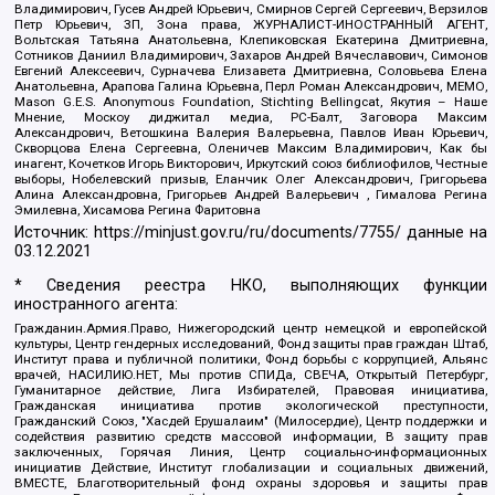
Владимирович, Гусев Андрей Юрьевич, Смирнов Сергей Сергеевич, Верзилов
Петр Юрьевич, ЗП, Зона права, ЖУРНАЛИСТ-ИНОСТРАННЫЙ АГЕНТ,
Вольтская Татьяна Анатольевна, Клепиковская Екатерина Дмитриевна,
Сотников Даниил Владимирович, Захаров Андрей Вячеславович, Симонов
Евгений Алексеевич, Сурначева Елизавета Дмитриевна, Соловьева Елена
Анатольевна, Арапова Галина Юрьевна, Перл Роман Александрович, МЕМО,
Mason G.E.S. Anonymous Foundation, Stichting Bellingcat, Якутия – Наше
Мнение, Москоу диджитал медиа, РС-Балт, Заговора Максим
Александрович, Ветошкина Валерия Валерьевна, Павлов Иван Юрьевич,
Скворцова Елена Сергеевна, Оленичев Максим Владимирович, Как бы
инагент, Кочетков Игорь Викторович, Иркутский союз библиофилов, Честные
выборы, Нобелевский призыв, Еланчик Олег Александрович, Григорьева
Алина Александровна, Григорьев Андрей Валерьевич , Гималова Регина
Эмилевна, Хисамова Регина Фаритовна
Источник:
https://minjust.gov.ru/ru/documents/7755/
данные на
03.12.2021
* Сведения реестра НКО, выполняющих функции
иностранного агента:
Гражданин.Армия.Право, Нижегородский центр немецкой и европейской
культуры, Центр гендерных исследований, Фонд защиты прав граждан Штаб,
Институт права и публичной политики, Фонд борьбы с коррупцией, Альянс
врачей, НАСИЛИЮ.НЕТ, Мы против СПИДа, СВЕЧА, Открытый Петербург,
Гуманитарное действие, Лига Избирателей, Правовая инициатива,
Гражданская инициатива против экологической преступности,
Гражданский Союз, "Хасдей Ерушалаим" (Милосердие), Центр поддержки и
содействия развитию средств массовой информации, В защиту прав
заключенных, Горячая Линия, Центр социально-информационных
инициатив Действие, Институт глобализации и социальных движений,
ВМЕСТЕ, Благотворительный фонд охраны здоровья и защиты прав