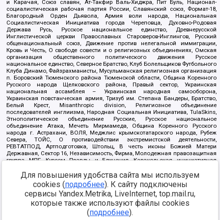
и Карачая, Союз славян, Ат-Такфир Валь-Хиджра, Пит Буль, Национал-
социалистическая рабочая партия России, Славянский союз, Формат-18,
Благородный Орден Дьявола, Армия воли народа, Национальная
Социалистическая Инициатива города Череповца, Духовно-Родовая
Держава Русь, Русское национальное единство, Древнерусской
Инглистической церкви Православных Староверов-Инглингов, Русский
общенациональный союз, Движение против нелегальной иммиграции,
Кровь и Честь, О свободе совести и о религиозных объединениях, Омская
организация общественного политического движения Русское
национальное единство, Северное Братство, Клуб Болельщиков Футбольного
Клуба Динамо, Файзрахманисты, Мусульманская религиозная организация
п. Боровский Тюменского района Тюменской области, Община Коренного
Русского народа Щелковского района, Правый сектор, Украинская
национальная ассамблея – Украинская народная самооборона,
Украинская повстанческая армия, Тризуб им. Степана Бандеры, Братство,
Белый Крест, Misanthropic division, Религиозное объединение
последователей инглиизма, Народная Социальная Инициатива, TulaSkins,
Этнополитическое объединение Русские, Русское национальное
объединение Атака, Мечеть Мирмамеда, Община Коренного Русского
народа г. Астрахани, ВОЛЯ, Меджлис крымскотатарского народа, Рубеж
Севера, ТОЙС, О противодействии экстремистской деятельности,
РЕВТАТПОД, Артподготовка, Штольц, В честь иконы Божией Матери
Державная, Сектор 16, Независимость, Фирма, Молодежная правозащитная
группа МПГ, Курсом Правды и Единения, Каракольская инициативная
группа, Автоград Крю, Союз Славянских Сил Руси, Алля-Аят,
Благотворительный пансионат Ак Умут, Русская республика Русь,
Для повышения удобства сайта мы используем
Арестантское уголовное единство, Башкорт, Нация и свобода, W.H.С., Фалунь
cookies (
подробнее
). К сайту подключены
Дафа, Иртыш Ultras, Русский Патриотический клуб-Новокузнецк/РПК,
сервисы Yandex.Metrika, LiveInternet, top.mail.ru,
Сибирский державный союз, Фонд борьбы с коррупцией, Фонд защиты прав
граждан, Штабы Навального, Совет граждан СССР Прикубанского округа г.
которые также используют файлы cookies
Краснодара
(
подробнее
).
Источник:
https://minjust.gov.ru/ru/documents/7822/
данные на