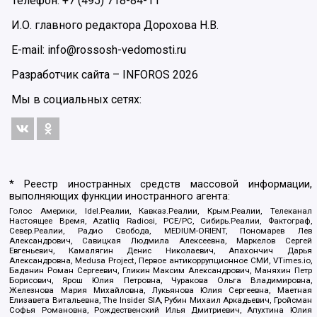
Телефон: +7 (495) 718-84-11
И.О. главного редактора Дорохова Н.В.
E-mail: info@rossosh-vedomosti.ru
Разработчик сайта –
INFOROS
2026
Мы в социальных сетях:
* Реестр иностранных средств массовой информации,
выполняющих функции иностранного агента:
Голос Америки, Idel.Реалии, Кавказ.Реалии, Крым.Реалии, Телеканал
Настоящее Время, Azatliq Radiosi, PCE/PC, Сибирь.Реалии, Фактограф,
Север.Реалии, Радио Свобода, MEDIUM-ORIENT, Пономарев Лев
Александрович, Савицкая Людмила Алексеевна, Маркелов Сергей
Евгеньевич, Камалягин Денис Николаевич, Апахончич Дарья
Александровна, Medusa Project, Первое антикоррупционное СМИ, VTimes.io,
Баданин Роман Сергеевич, Гликин Максим Александрович, Маняхин Петр
Борисович, Ярош Юлия Петровна, Чуракова Ольга Владимировна,
Железнова Мария Михайловна, Лукьянова Юлия Сергеевна, Маетная
Елизавета Витальевна, The Insider SIA, Рубин Михаил Аркадьевич, Гройсман
Софья Романовна, Рождественский Илья Дмитриевич, Апухтина Юлия