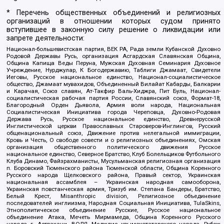
* Перечень общественных объединений и религиозных
организаций в отношении которых судом принято
вступившее в законную силу решение о ликвидации или
запрете деятельности:
Национал-большевистская партия, ВЕК РА, Рада земли Кубанской Духовно
Родовой Державы Русь, организация Асгардская Славянская Община,
Община Капища Веды Перуна, Мужская Духовная Семинария Духовное
Учреждение, Нурджулар, К Богодержавию, Таблиги Джамаат, Свидетели
Иеговы, Русское национальное единство, Национал-социалистическое
общество, Джамаат мувахидов, Объединенный Вилайат Кабарды, Балкарии
и Карачая, Союз славян, Ат-Такфир Валь-Хиджра, Пит Буль, Национал-
социалистическая рабочая партия России, Славянский союз, Формат-18,
Благородный Орден Дьявола, Армия воли народа, Национальная
Социалистическая Инициатива города Череповца, Духовно-Родовая
Держава Русь, Русское национальное единство, Древнерусской
Инглистической церкви Православных Староверов-Инглингов, Русский
общенациональный союз, Движение против нелегальной иммиграции,
Кровь и Честь, О свободе совести и о религиозных объединениях, Омская
организация общественного политического движения Русское
национальное единство, Северное Братство, Клуб Болельщиков Футбольного
Клуба Динамо, Файзрахманисты, Мусульманская религиозная организация
п. Боровский Тюменского района Тюменской области, Община Коренного
Русского народа Щелковского района, Правый сектор, Украинская
национальная ассамблея – Украинская народная самооборона,
Украинская повстанческая армия, Тризуб им. Степана Бандеры, Братство,
Белый Крест, Misanthropic division, Религиозное объединение
последователей инглиизма, Народная Социальная Инициатива, TulaSkins,
Этнополитическое объединение Русские, Русское национальное
объединение Атака, Мечеть Мирмамеда, Община Коренного Русского
народа г. Астрахани, ВОЛЯ, Меджлис крымскотатарского народа, Рубеж