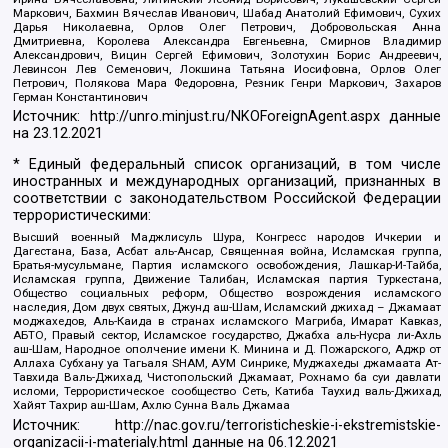
Маркович, Бахмин Вячеслав Иванович, Шабад Анатолий Ефимович, Сухих
Дарья Николаевна, Орлов Олег Петрович, Добровольская Анна
Дмитриевна, Королева Александра Евгеньевна, Смирнов Владимир
Александрович, Вицин Сергей Ефимович, Золотухин Борис Андреевич,
Левинсон Лев Семенович, Локшина Татьяна Иосифовна, Орлов Олег
Петрович, Полякова Мара Федоровна, Резник Генри Маркович, Захаров
Герман Константинович
Источник:
http://unro.minjust.ru/NKOForeignAgent.aspx
данные
на
23.12.2021
* Единый федеральный список организаций, в том числе
иностранных и международных организаций, признанных в
соответствии с законодательством Российской Федерации
террористическими:
Высший военный Маджлисуль Шура, Конгресс народов Ичкерии и
Дагестана, База, Асбат аль-Ансар, Священная война, Исламская группа,
Братья-мусульмане, Партия исламского освобождения, Лашкар-И-Тайба,
Исламская группа, Движение Талибан, Исламская партия Туркестана,
Общество социальных реформ, Общество возрождения исламского
наследия, Дом двух святых, Джунд аш-Шам, Исламский джихад – Джамаат
моджахедов, Аль-Каида в странах исламского Магриба, Имарат Кавказ,
АБТО, Правый сектор, Исламское государство, Джабха аль-Нусра ли-Ахль
аш-Шам, Народное ополчение имени К. Минина и Д. Пожарского, Аджр от
Аллаха Субхану уа Тагьаля SHAM, АУМ Синрике, Муджахеды джамаата Ат-
Тавхида Валь-Джихад, Чистопольский Джамаат, Рохнамо ба суи давлати
исломи, Террористическое сообщество Сеть, Катиба Таухид валь-Джихад,
Хайят Тахрир аш-Шам, Ахлю Сунна Валь Джамаа
Источник:
http://nac.gov.ru/terroristicheskie-i-ekstremistskie-
organizacii-i-materialy.html
данные на
06.12.2021