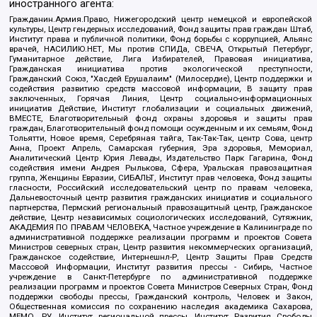
иностранного агента:
Гражданин.Армия.Право, Нижегородский центр немецкой и европейской
культуры, Центр гендерных исследований, Фонд защиты прав граждан Штаб,
Институт права и публичной политики, Фонд борьбы с коррупцией, Альянс
врачей, НАСИЛИЮ.НЕТ, Мы против СПИДа, СВЕЧА, Открытый Петербург,
Гуманитарное действие, Лига Избирателей, Правовая инициатива,
Гражданская инициатива против экологической преступности,
Гражданский Союз, "Хасдей Ерушалаим" (Милосердие), Центр поддержки и
содействия развитию средств массовой информации, В защиту прав
заключенных, Горячая Линия, Центр социально-информационных
инициатив Действие, Институт глобализации и социальных движений,
ВМЕСТЕ, Благотворительный фонд охраны здоровья и защиты прав
граждан, Благотворительный фонд помощи осужденным и их семьям, Фонд
Тольятти, Новое время, Серебряная тайга, Так-Так-Так, центр Сова, центр
Анна, Проект Апрель, Самарская губерния, Эра здоровья, Мемориал,
Аналитический Центр Юрия Левады, Издательство Парк Гагарина, Фонд
содействия имени Андрея Рылькова, Сфера, Уральская правозащитная
группа, Женщины Евразии, СИБАЛЬТ, Институт прав человека, Фонд защиты
гласности, Российский исследовательский центр по правам человека,
Дальневосточный центр развития гражданских инициатив и социального
партнерства, Пермский региональный правозащитный центр, Гражданское
действие, Центр независимых социологических исследований, Сутяжник,
АКАДЕМИЯ ПО ПРАВАМ ЧЕЛОВЕКА, Частное учреждение в Калининграде по
административной поддержке реализации программ и проектов Совета
Министров северных стран, Центр развития некоммерческих организаций,
Гражданское содействие, Интернешнл-Р, Центр Защиты Прав Средств
Массовой Информации, Институт развития прессы - Сибирь, Частное
учреждение в Санкт-Петербурге по административной поддержке
реализации программ и проектов Совета Министров Северных Стран, Фонд
поддержки свободы прессы, Гражданский контроль, Человек и Закон,
Общественная комиссия по сохранению наследия академика Сахарова,
МЕМО. РУ, Институт региональной прессы, Институт Развития Свободы