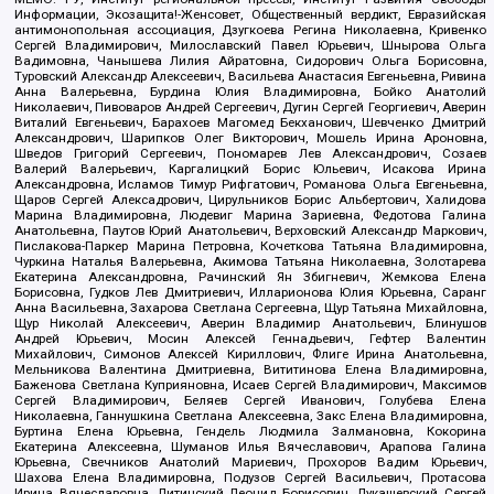
Информации, Экозащита!-Женсовет, Общественный вердикт, Евразийская
антимонопольная ассоциация, Дзугкоева Регина Николаевна, Кривенко
Сергей Владимирович, Милославский Павел Юрьевич, Шнырова Ольга
Вадимовна, Чанышева Лилия Айратовна, Сидорович Ольга Борисовна,
Туровский Александр Алексеевич, Васильева Анастасия Евгеньевна, Ривина
Анна Валерьевна, Бурдина Юлия Владимировна, Бойко Анатолий
Николаевич, Пивоваров Андрей Сергеевич, Дугин Сергей Георгиевич, Аверин
Виталий Евгеньевич, Барахоев Магомед Бекханович, Шевченко Дмитрий
Александрович, Шарипков Олег Викторович, Мошель Ирина Ароновна,
Шведов Григорий Сергеевич, Пономарев Лев Александрович, Созаев
Валерий Валерьевич, Каргалицкий Борис Юльевич, Исакова Ирина
Александровна, Исламов Тимур Рифгатович, Романова Ольга Евгеньевна,
Щаров Сергей Алексадрович, Цирульников Борис Альбертович, Халидова
Марина Владимировна, Людевиг Марина Зариевна, Федотова Галина
Анатольевна, Паутов Юрий Анатольевич, Верховский Александр Маркович,
Пислакова-Паркер Марина Петровна, Кочеткова Татьяна Владимировна,
Чуркина Наталья Валерьевна, Акимова Татьяна Николаевна, Золотарева
Екатерина Александровна, Рачинский Ян Збигневич, Жемкова Елена
Борисовна, Гудков Лев Дмитриевич, Илларионова Юлия Юрьевна, Саранг
Анна Васильевна, Захарова Светлана Сергеевна, Щур Татьяна Михайловна,
Щур Николай Алексеевич, Аверин Владимир Анатольевич, Блинушов
Андрей Юрьевич, Мосин Алексей Геннадьевич, Гефтер Валентин
Михайлович, Симонов Алексей Кириллович, Флиге Ирина Анатольевна,
Мельникова Валентина Дмитриевна, Вититинова Елена Владимировна,
Баженова Светлана Куприяновна, Исаев Сергей Владимирович, Максимов
Сергей Владимирович, Беляев Сергей Иванович, Голубева Елена
Николаевна, Ганнушкина Светлана Алексеевна, Закс Елена Владимировна,
Буртина Елена Юрьевна, Гендель Людмила Залмановна, Кокорина
Екатерина Алексеевна, Шуманов Илья Вячеславович, Арапова Галина
Юрьевна, Свечников Анатолий Мариевич, Прохоров Вадим Юрьевич,
Шахова Елена Владимировна, Подузов Сергей Васильевич, Протасова
Ирина Вячеславовна, Литинский Леонид Борисович, Лукашевский Сергей