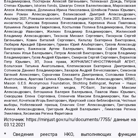
Владимировна, Постернак Алексей Евгеньевич, Телеканал Дождь, Петров
Степан Юрьевич, Istories fonds, Шмагун Олеся Валентиновна, Мароховская
Алеся Алексеевна, Долинина Ирина Николаевна, Шлейнов Роман Юрьевич,
Анин Роман Александрович, Великовский Дмитрий Александрович,
Альтаир 2021, Ромашки монолит, Главный редактор 2021, Вега 2021, Важные
иноагенты, Каткова Вероника Вячеславовна, Карезина Инна Павловна,
Кузьмина Людмила Гавриловна, Костылева Полина Владимировна, Лютов
Александр Иванович, Жилкин Владимир Владимирович, Жилинский
Владимир Александрович, Тихонов Михаил Сергеевич, Пискунов Сергей
Евгеньевич, Ковин Виталий Сергеевич, Кильтау Екатерина Викторовна,
Любарев Аркадий Ефимович, Гурман Юрий Альбертович, Грезев Александр
Викторович, Важенков Артем Валерьевич, Иванова София Юрьевна,
Пигалкин Илья Валерьевич, Петров Алексей Викторович, Егоров Владимир
Владимирович, Гусев Андрей Юрьевич, Смирнов Сергей Сергеевич, Верзилов
Петр Юрьевич, ЗП, Зона права, ЖУРНАЛИСТ-ИНОСТРАННЫЙ АГЕНТ,
Вольтская Татьяна Анатольевна, Клепиковская Екатерина Дмитриевна,
Сотников Даниил Владимирович, Захаров Андрей Вячеславович, Симонов
Евгений Алексеевич, Сурначева Елизавета Дмитриевна, Соловьева Елена
Анатольевна, Арапова Галина Юрьевна, Перл Роман Александрович, МЕМО,
Mason G.E.S. Anonymous Foundation, Stichting Bellingcat, Якутия – Наше
Мнение, Москоу диджитал медиа, РС-Балт, Заговора Максим
Александрович, Ветошкина Валерия Валерьевна, Павлов Иван Юрьевич,
Скворцова Елена Сергеевна, Оленичев Максим Владимирович, Как бы
инагент, Кочетков Игорь Викторович, Иркутский союз библиофилов, Честные
выборы, Нобелевский призыв, Еланчик Олег Александрович, Григорьева
Алина Александровна, Григорьев Андрей Валерьевич , Гималова Регина
Эмилевна, Хисамова Регина Фаритовна
Источник:
https://minjust.gov.ru/ru/documents/7755/
данные на
03.12.2021
* Сведения реестра НКО, выполняющих функции