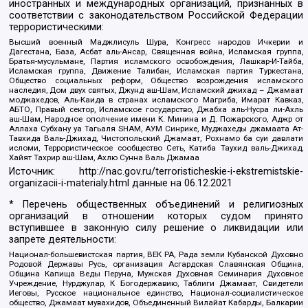
иностранных и международных организаций, признанных в
соответствии с законодательством Российской Федерации
террористическими:
Высший военный Маджлисуль Шура, Конгресс народов Ичкерии и
Дагестана, База, Асбат аль-Ансар, Священная война, Исламская группа,
Братья-мусульмане, Партия исламского освобождения, Лашкар-И-Тайба,
Исламская группа, Движение Талибан, Исламская партия Туркестана,
Общество социальных реформ, Общество возрождения исламского
наследия, Дом двух святых, Джунд аш-Шам, Исламский джихад – Джамаат
моджахедов, Аль-Каида в странах исламского Магриба, Имарат Кавказ,
АБТО, Правый сектор, Исламское государство, Джабха аль-Нусра ли-Ахль
аш-Шам, Народное ополчение имени К. Минина и Д. Пожарского, Аджр от
Аллаха Субхану уа Тагьаля SHAM, АУМ Синрике, Муджахеды джамаата Ат-
Тавхида Валь-Джихад, Чистопольский Джамаат, Рохнамо ба суи давлати
исломи, Террористическое сообщество Сеть, Катиба Таухид валь-Джихад,
Хайят Тахрир аш-Шам, Ахлю Сунна Валь Джамаа
Источник:
http://nac.gov.ru/terroristicheskie-i-ekstremistskie-
organizacii-i-materialy.html
данные на
06.12.2021
* Перечень общественных объединений и религиозных
организаций в отношении которых судом принято
вступившее в законную силу решение о ликвидации или
запрете деятельности:
Национал-большевистская партия, ВЕК РА, Рада земли Кубанской Духовно
Родовой Державы Русь, организация Асгардская Славянская Община,
Община Капища Веды Перуна, Мужская Духовная Семинария Духовное
Учреждение, Нурджулар, К Богодержавию, Таблиги Джамаат, Свидетели
Иеговы, Русское национальное единство, Национал-социалистическое
общество, Джамаат мувахидов, Объединенный Вилайат Кабарды, Балкарии