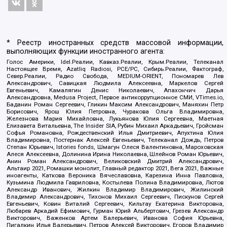
* Реестр иностранных средств массовой информации,
выполняющих функции иностранного агента:
Голос Америки, Idel.Реалии, Кавказ.Реалии, Крым.Реалии, Телеканал
Настоящее Время, Azatliq Radiosi, PCE/PC, Сибирь.Реалии, Фактограф,
Север.Реалии, Радио Свобода, MEDIUM-ORIENT, Пономарев Лев
Александрович, Савицкая Людмила Алексеевна, Маркелов Сергей
Евгеньевич, Камалягин Денис Николаевич, Апахончич Дарья
Александровна, Medusa Project, Первое антикоррупционное СМИ, VTimes.io,
Баданин Роман Сергеевич, Гликин Максим Александрович, Маняхин Петр
Борисович, Ярош Юлия Петровна, Чуракова Ольга Владимировна,
Железнова Мария Михайловна, Лукьянова Юлия Сергеевна, Маетная
Елизавета Витальевна, The Insider SIA, Рубин Михаил Аркадьевич, Гройсман
Софья Романовна, Рождественский Илья Дмитриевич, Апухтина Юлия
Владимировна, Постернак Алексей Евгеньевич, Телеканал Дождь, Петров
Степан Юрьевич, Istories fonds, Шмагун Олеся Валентиновна, Мароховская
Алеся Алексеевна, Долинина Ирина Николаевна, Шлейнов Роман Юрьевич,
Анин Роман Александрович, Великовский Дмитрий Александрович,
Альтаир 2021, Ромашки монолит, Главный редактор 2021, Вега 2021, Важные
иноагенты, Каткова Вероника Вячеславовна, Карезина Инна Павловна,
Кузьмина Людмила Гавриловна, Костылева Полина Владимировна, Лютов
Александр Иванович, Жилкин Владимир Владимирович, Жилинский
Владимир Александрович, Тихонов Михаил Сергеевич, Пискунов Сергей
Евгеньевич, Ковин Виталий Сергеевич, Кильтау Екатерина Викторовна,
Любарев Аркадий Ефимович, Гурман Юрий Альбертович, Грезев Александр
Викторович, Важенков Артем Валерьевич, Иванова София Юрьевна,
Пигалкин Илья Валерьевич, Петров Алексей Викторович, Егоров Владимир