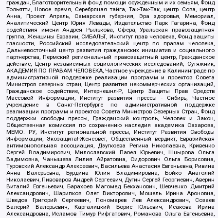
граждан, Благотворительный фонд помощи осужденным и их семьям, Фонд
Тольятти, Новое время, Серебряная тайга, Так-Так-Так, центр Сова, центр
Анна, Проект Апрель, Самарская губерния, Эра здоровья, Мемориал,
Аналитический Центр Юрия Левады, Издательство Парк Гагарина, Фонд
содействия имени Андрея Рылькова, Сфера, Уральская правозащитная
группа, Женщины Евразии, СИБАЛЬТ, Институт прав человека, Фонд защиты
гласности, Российский исследовательский центр по правам человека,
Дальневосточный центр развития гражданских инициатив и социального
партнерства, Пермский региональный правозащитный центр, Гражданское
действие, Центр независимых социологических исследований, Сутяжник,
АКАДЕМИЯ ПО ПРАВАМ ЧЕЛОВЕКА, Частное учреждение в Калининграде по
административной поддержке реализации программ и проектов Совета
Министров северных стран, Центр развития некоммерческих организаций,
Гражданское содействие, Интернешнл-Р, Центр Защиты Прав Средств
Массовой Информации, Институт развития прессы - Сибирь, Частное
учреждение в Санкт-Петербурге по административной поддержке
реализации программ и проектов Совета Министров Северных Стран, Фонд
поддержки свободы прессы, Гражданский контроль, Человек и Закон,
Общественная комиссия по сохранению наследия академика Сахарова,
МЕМО. РУ, Институт региональной прессы, Институт Развития Свободы
Информации, Экозащита!-Женсовет, Общественный вердикт, Евразийская
антимонопольная ассоциация, Дзугкоева Регина Николаевна, Кривенко
Сергей Владимирович, Милославский Павел Юрьевич, Шнырова Ольга
Вадимовна, Чанышева Лилия Айратовна, Сидорович Ольга Борисовна,
Туровский Александр Алексеевич, Васильева Анастасия Евгеньевна, Ривина
Анна Валерьевна, Бурдина Юлия Владимировна, Бойко Анатолий
Николаевич, Пивоваров Андрей Сергеевич, Дугин Сергей Георгиевич, Аверин
Виталий Евгеньевич, Барахоев Магомед Бекханович, Шевченко Дмитрий
Александрович, Шарипков Олег Викторович, Мошель Ирина Ароновна,
Шведов Григорий Сергеевич, Пономарев Лев Александрович, Созаев
Валерий Валерьевич, Каргалицкий Борис Юльевич, Исакова Ирина
Александровна, Исламов Тимур Рифгатович, Романова Ольга Евгеньевна,