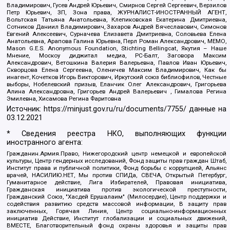
Владимирович, Гусев Андрей Юрьевич, Смирнов Сергей Сергеевич, Верзилов
Петр Юрьевич, ЗП, Зона права, ЖУРНАЛИСТ-ИНОСТРАННЫЙ АГЕНТ,
Вольтская Татьяна Анатольевна, Клепиковская Екатерина Дмитриевна,
Сотников Даниил Владимирович, Захаров Андрей Вячеславович, Симонов
Евгений Алексеевич, Сурначева Елизавета Дмитриевна, Соловьева Елена
Анатольевна, Арапова Галина Юрьевна, Перл Роман Александрович, МЕМО,
Mason G.E.S. Anonymous Foundation, Stichting Bellingcat, Якутия – Наше
Мнение, Москоу диджитал медиа, РС-Балт, Заговора Максим
Александрович, Ветошкина Валерия Валерьевна, Павлов Иван Юрьевич,
Скворцова Елена Сергеевна, Оленичев Максим Владимирович, Как бы
инагент, Кочетков Игорь Викторович, Иркутский союз библиофилов, Честные
выборы, Нобелевский призыв, Еланчик Олег Александрович, Григорьева
Алина Александровна, Григорьев Андрей Валерьевич , Гималова Регина
Эмилевна, Хисамова Регина Фаритовна
Источник:
https://minjust.gov.ru/ru/documents/7755/
данные на
03.12.2021
* Сведения реестра НКО, выполняющих функции
иностранного агента:
Гражданин.Армия.Право, Нижегородский центр немецкой и европейской
культуры, Центр гендерных исследований, Фонд защиты прав граждан Штаб,
Институт права и публичной политики, Фонд борьбы с коррупцией, Альянс
врачей, НАСИЛИЮ.НЕТ, Мы против СПИДа, СВЕЧА, Открытый Петербург,
Гуманитарное действие, Лига Избирателей, Правовая инициатива,
Гражданская инициатива против экологической преступности,
Гражданский Союз, "Хасдей Ерушалаим" (Милосердие), Центр поддержки и
содействия развитию средств массовой информации, В защиту прав
заключенных, Горячая Линия, Центр социально-информационных
инициатив Действие, Институт глобализации и социальных движений,
ВМЕСТЕ, Благотворительный фонд охраны здоровья и защиты прав