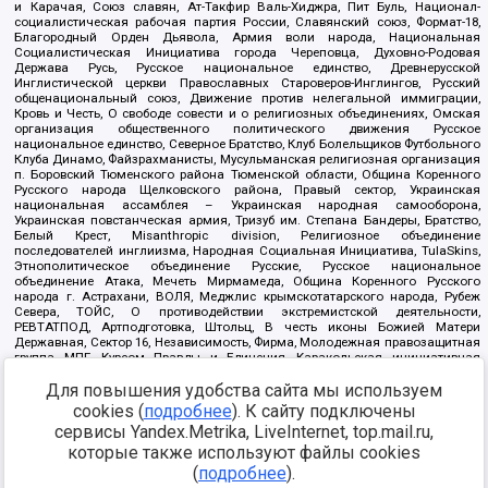
и Карачая, Союз славян, Ат-Такфир Валь-Хиджра, Пит Буль, Национал-
социалистическая рабочая партия России, Славянский союз, Формат-18,
Благородный Орден Дьявола, Армия воли народа, Национальная
Социалистическая Инициатива города Череповца, Духовно-Родовая
Держава Русь, Русское национальное единство, Древнерусской
Инглистической церкви Православных Староверов-Инглингов, Русский
общенациональный союз, Движение против нелегальной иммиграции,
Кровь и Честь, О свободе совести и о религиозных объединениях, Омская
организация общественного политического движения Русское
национальное единство, Северное Братство, Клуб Болельщиков Футбольного
Клуба Динамо, Файзрахманисты, Мусульманская религиозная организация
п. Боровский Тюменского района Тюменской области, Община Коренного
Русского народа Щелковского района, Правый сектор, Украинская
национальная ассамблея – Украинская народная самооборона,
Украинская повстанческая армия, Тризуб им. Степана Бандеры, Братство,
Белый Крест, Misanthropic division, Религиозное объединение
последователей инглиизма, Народная Социальная Инициатива, TulaSkins,
Этнополитическое объединение Русские, Русское национальное
объединение Атака, Мечеть Мирмамеда, Община Коренного Русского
народа г. Астрахани, ВОЛЯ, Меджлис крымскотатарского народа, Рубеж
Севера, ТОЙС, О противодействии экстремистской деятельности,
РЕВТАТПОД, Артподготовка, Штольц, В честь иконы Божией Матери
Державная, Сектор 16, Независимость, Фирма, Молодежная правозащитная
группа МПГ, Курсом Правды и Единения, Каракольская инициативная
группа, Автоград Крю, Союз Славянских Сил Руси, Алля-Аят,
Благотворительный пансионат Ак Умут, Русская республика Русь,
Для повышения удобства сайта мы используем
Арестантское уголовное единство, Башкорт, Нация и свобода, W.H.С., Фалунь
cookies (
подробнее
). К сайту подключены
Дафа, Иртыш Ultras, Русский Патриотический клуб-Новокузнецк/РПК,
сервисы Yandex.Metrika, LiveInternet, top.mail.ru,
Сибирский державный союз, Фонд борьбы с коррупцией, Фонд защиты прав
граждан, Штабы Навального, Совет граждан СССР Прикубанского округа г.
которые также используют файлы cookies
Краснодара
(
подробнее
).
Источник:
https://minjust.gov.ru/ru/documents/7822/
данные на