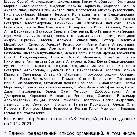
Щаров Сергей Алексадрович, Цирульников Борис Альбертович, Халидова
Марина Владимировна, Людевиг Марина Зариевна, Федотова Галина
Анатольевна, Паутов Юрий Анатольевич, Верховский Александр Маркович,
Пислакова-Паркер Марина Петровна, Кочеткова Татьяна Владимировна,
Чуркина Наталья Валерьевна, Акимова Татьяна Николаевна, Золотарева
Екатерина Александровна, Рачинский Ян Збигневич, Жемкова Елена
Борисовна, Гудков Лев Дмитриевич, Илларионова Юлия Юрьевна, Саранг
Анна Васильевна, Захарова Светлана Сергеевна, Щур Татьяна Михайловна,
Щур Николай Алексеевич, Аверин Владимир Анатольевич, Блинушов
Андрей Юрьевич, Мосин Алексей Геннадьевич, Гефтер Валентин
Михайлович, Симонов Алексей Кириллович, Флиге Ирина Анатольевна,
Мельникова Валентина Дмитриевна, Вититинова Елена Владимировна,
Баженова Светлана Куприяновна, Исаев Сергей Владимирович, Максимов
Сергей Владимирович, Беляев Сергей Иванович, Голубева Елена
Николаевна, Ганнушкина Светлана Алексеевна, Закс Елена Владимировна,
Буртина Елена Юрьевна, Гендель Людмила Залмановна, Кокорина
Екатерина Алексеевна, Шуманов Илья Вячеславович, Арапова Галина
Юрьевна, Свечников Анатолий Мариевич, Прохоров Вадим Юрьевич,
Шахова Елена Владимировна, Подузов Сергей Васильевич, Протасова
Ирина Вячеславовна, Литинский Леонид Борисович, Лукашевский Сергей
Маркович, Бахмин Вячеслав Иванович, Шабад Анатолий Ефимович, Сухих
Дарья Николаевна, Орлов Олег Петрович, Добровольская Анна
Дмитриевна, Королева Александра Евгеньевна, Смирнов Владимир
Александрович, Вицин Сергей Ефимович, Золотухин Борис Андреевич,
Левинсон Лев Семенович, Локшина Татьяна Иосифовна, Орлов Олег
Петрович, Полякова Мара Федоровна, Резник Генри Маркович, Захаров
Герман Константинович
Источник:
http://unro.minjust.ru/NKOForeignAgent.aspx
данные
на
23.12.2021
* Единый федеральный список организаций, в том числе