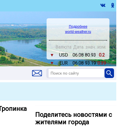
Подробнее
world-weather.ru
Валюта
Дата
знач.
изм.
▼
USD
06.08
80.93
0.2
▼
EUR
06.08
93.19
0.39
«Тропинка
Поделитесь новостями с
жителями города