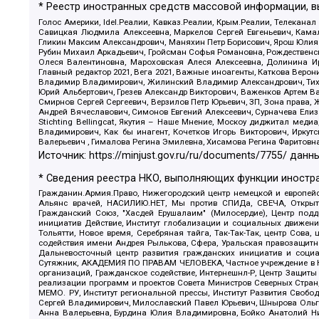
* Реестр иностранных средств массовой информации, 
Голос Америки, Idel.Реалии, Кавказ.Реалии, Крым.Реалии, Телеканал
Савицкая Людмила Алексеевна, Маркелов Сергей Евгеньевич, Камал
Гликин Максим Александрович, Маняхин Петр Борисович, Ярош Юлия П
Рубин Михаил Аркадьевич, Гройсман Софья Романовна, Рождественски
Олеся Валентиновна, Мароховская Алеся Алексеевна, Долинина И
Главный редактор 2021, Вега 2021, Важные иноагенты, Каткова Вер
Владимир Владимирович, Жилинский Владимир Александрович, Тихон
Юрий Альбертович, Грезев Александр Викторович, Важенков Артем В
Смирнов Сергей Сергеевич, Верзилов Петр Юрьевич, ЗП, Зона прав
Андрей Вячеславович, Симонов Евгений Алексеевич, Сурначева Елиз
Stichting Bellingcat, Якутия – Наше Мнение, Москоу диджитал мед
Владимирович, Как бы инагент, Кочетков Игорь Викторович, Иркут
Валерьевич , Гималова Регина Эмилевна, Хисамова Регина Фаритовн
Источник:
https://minjust.gov.ru/ru/documents/7755/
данны
* Сведения реестра НКО, выполняющих функции иностра
Гражданин.Армия.Право, Нижегородский центр немецкой и европейск
Альянс врачей, НАСИЛИЮ.НЕТ, Мы против СПИДа, СВЕЧА, Открытый
Гражданский Союз, "Хасдей Ерушалаим" (Милосердие), Центр под
инициатив Действие, Институт глобализации и социальных движен
Тольятти, Новое время, Серебряная тайга, Так-Так-Так, центр Сова
содействия имени Андрея Рылькова, Сфера, Уральская правозащитна
Дальневосточный центр развития гражданских инициатив и социа
Сутяжник, АКАДЕМИЯ ПО ПРАВАМ ЧЕЛОВЕКА, Частное учреждение в Ка
организаций, Гражданское содействие, Интернешнл-Р, Центр Защиты
реализации программ и проектов Совета Министров Северных Стран
МЕМО. РУ, Институт региональной прессы, Институт Развития Своб
Сергей Владимирович, Милославский Павел Юрьевич, Шнырова Ольга
Анна Валерьевна, Бурдина Юлия Владимировна, Бойко Анатолий Ник