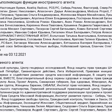
выполняющих функции иностранного агента:
 Настоящее Время, Azatliq Radiosi, PCE/PC, Сибирь.Реалии, Фактограф, Север
ягин Денис Николаевич, Апахончич Дарья Александровна, Medusa Project, П
етровна, Чуракова Ольга Владимировна, Железнова Мария Михайловна, Лукьян
й Илья Дмитриевич, Апухтина Юлия Владимировна, Постернак Алексей Евгеньев
рина Николаевна, Шлейнов Роман Юрьевич, Анин Роман Александрович, Вел
оника Вячеславовна, Карезина Инна Павловна, Кузьмина Людмила Гавриловна
ов Михаил Сергеевич, Пискунов Сергей Евгеньевич, Ковин Виталий Сергеевич
алерьевич, Иванова София Юрьевна, Пигалкин Илья Валерьевич, Петров Алексе
а, ЖУРНАЛИСТ-ИНОСТРАННЫЙ АГЕНТ, Вольтская Татьяна Анатольевна, Клепиков
авета Дмитриевна, Соловьева Елена Анатольевна, Арапова Галина Юрьевна, П
иа, РС-Балт, Заговора Максим Александрович, Ветошкина Валерия Валерьевна
ский союз библиофилов, Честные выборы, Нобелевский призыв, Еланчик Олег
а
е на
03.12.2021
нного агента:
ой культуры, Центр гендерных исследований, Фонд защиты прав граждан Шта
 Петербург, Гуманитарное действие, Лига Избирателей, Правовая инициат
держки и содействия развитию средств массовой информации, В защиту п
ий, ВМЕСТЕ, Благотворительный фонд охраны здоровья и защиты прав граж
, центр Анна, Проект Апрель, Самарская губерния, Эра здоровья, Мемориал,
я группа, Женщины Евразии, СИБАЛЬТ, Институт прав человека, Фонд защиты 
льного партнерства, Пермский региональный правозащитный центр, Граждан
лининграде по административной поддержке реализации программ и проекто
 Прав Средств Массовой Информации, Институт развития прессы - Сибирь, Ча
, Фонд поддержки свободы прессы, Гражданский контроль, Человек и Закон, 
оды Информации, Экозащита!-Женсовет, Общественный вердикт, Евразийская а
 Вадимовна, Чанышева Лилия Айратовна, Сидорович Ольга Борисовна, Туровс
олаевич, Пивоваров Андрей Сергеевич, Дугин Сергей Георгиевич, Аверин В