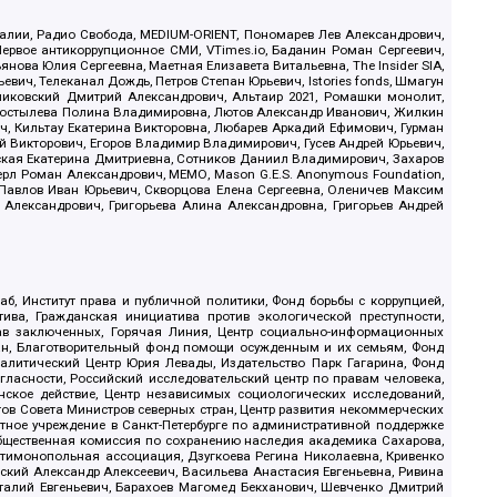
.Реалии, Радио Свобода, MEDIUM-ORIENT, Пономарев Лев Александрович,
ервое антикоррупционное СМИ, VTimes.io, Баданин Роман Сергеевич,
ова Юлия Сергеевна, Маетная Елизавета Витальевна, The Insider SIA,
ич, Телеканал Дождь, Петров Степан Юрьевич, Istories fonds, Шмагун
иковский Дмитрий Александрович, Альтаир 2021, Ромашки монолит,
, Костылева Полина Владимировна, Лютов Александр Иванович, Жилкин
, Кильтау Екатерина Викторовна, Любарев Аркадий Ефимович, Гурман
й Викторович, Егоров Владимир Владимирович, Гусев Андрей Юрьевич,
ская Екатерина Дмитриевна, Сотников Даниил Владимирович, Захаров
ерл Роман Александрович, МЕМО, Mason G.E.S. Anonymous Foundation,
, Павлов Иван Юрьевич, Скворцова Елена Сергеевна, Оленичев Максим
 Александрович, Григорьева Алина Александровна, Григорьев Андрей
б, Институт права и публичной политики, Фонд борьбы с коррупцией,
ива, Гражданская инициатива против экологической преступности,
рав заключенных, Горячая Линия, Центр социально-информационных
дан, Благотворительный фонд помощи осужденным и их семьям, Фонд
 Аналитический Центр Юрия Левады, Издательство Парк Гагарина, Фонд
гласности, Российский исследовательский центр по правам человека,
ское действие, Центр независимых социологических исследований,
в Совета Министров северных стран, Центр развития некоммерческих
стное учреждение в Санкт-Петербурге по административной поддержке
Общественная комиссия по сохранению наследия академика Сахарова,
нтимонопольная ассоциация, Дзугкоева Регина Николаевна, Кривенко
кий Александр Алексеевич, Васильева Анастасия Евгеньевна, Ривина
италий Евгеньевич, Барахоев Магомед Бекханович, Шевченко Дмитрий