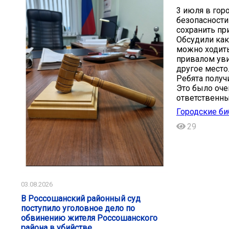
3 июля в гор
безопасности
сохранить пр
Обсудили как
можно ходить
привалом уви
другое место
Ребята получ
Это было оче
ответственн
Городские би
29
03.08.2026
В Россошанский районный суд
поступило уголовное дело по
обвинению жителя Россошанского
района в убийстве