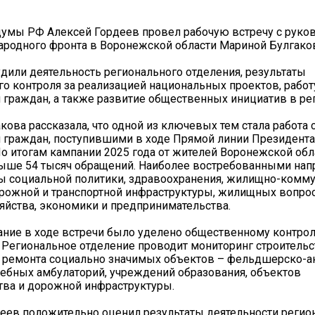
умы РФ Алексей Гордеев провел рабочую встречу с руко
родного фронта в Воронежской области Мариной Булгако
дили деятельность регионального отделения, результаты
о контроля за реализацией национальных проектов, работ
граждан, а также развитие общественных инициатив в ре
кова рассказала, что одной из ключевых тем стала работа 
 граждан, поступившими в ходе Прямой линии Президента
о итогам кампании 2025 года от жителей Воронежской обл
выше 54 тысяч обращений. Наиболее востребованными на
ы социальной политики, здравоохранения, жилищно-комм
орожной и транспортной инфраструктуры, жилищных вопрос
зяйства, экономики и предпринимательства.
ние в ходе встречи было уделено общественному контро
 Региональное отделение проводит мониторинг строительс
о ремонта социально значимых объектов – фельдшерско-
чебных амбулаторий, учреждений образования, объектов
тва и дорожной инфраструктуры.
еев положительно оценил результаты деятельности регио