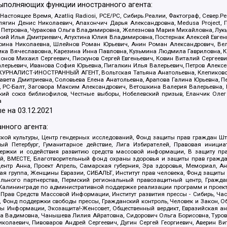
выполняющих функции иностранного агента:
 Настоящее Время, Azatliq Radiosi, PCE/PC, Сибирь.Реалии, Фактограф, Север
ягин Денис Николаевич, Апахончич Дарья Александровна, Medusa Project, П
етровна, Чуракова Ольга Владимировна, Железнова Мария Михайловна, Лукьян
й Илья Дмитриевич, Апухтина Юлия Владимировна, Постернак Алексей Евгеньев
рина Николаевна, Шлейнов Роман Юрьевич, Анин Роман Александрович, Вел
оника Вячеславовна, Карезина Инна Павловна, Кузьмина Людмила Гавриловна
ов Михаил Сергеевич, Пискунов Сергей Евгеньевич, Ковин Виталий Сергеевич
алерьевич, Иванова София Юрьевна, Пигалкин Илья Валерьевич, Петров Алексе
а, ЖУРНАЛИСТ-ИНОСТРАННЫЙ АГЕНТ, Вольтская Татьяна Анатольевна, Клепиков
авета Дмитриевна, Соловьева Елена Анатольевна, Арапова Галина Юрьевна, П
иа, РС-Балт, Заговора Максим Александрович, Ветошкина Валерия Валерьевна
ский союз библиофилов, Честные выборы, Нобелевский призыв, Еланчик Олег
а
е на
03.12.2021
нного агента:
ой культуры, Центр гендерных исследований, Фонд защиты прав граждан Шта
 Петербург, Гуманитарное действие, Лига Избирателей, Правовая инициат
держки и содействия развитию средств массовой информации, В защиту п
ий, ВМЕСТЕ, Благотворительный фонд охраны здоровья и защиты прав граж
, центр Анна, Проект Апрель, Самарская губерния, Эра здоровья, Мемориал,
я группа, Женщины Евразии, СИБАЛЬТ, Институт прав человека, Фонд защиты 
льного партнерства, Пермский региональный правозащитный центр, Граждан
лининграде по административной поддержке реализации программ и проекто
 Прав Средств Массовой Информации, Институт развития прессы - Сибирь, Ча
, Фонд поддержки свободы прессы, Гражданский контроль, Человек и Закон, 
оды Информации, Экозащита!-Женсовет, Общественный вердикт, Евразийская а
 Вадимовна, Чанышева Лилия Айратовна, Сидорович Ольга Борисовна, Туровс
олаевич, Пивоваров Андрей Сергеевич, Дугин Сергей Георгиевич, Аверин В