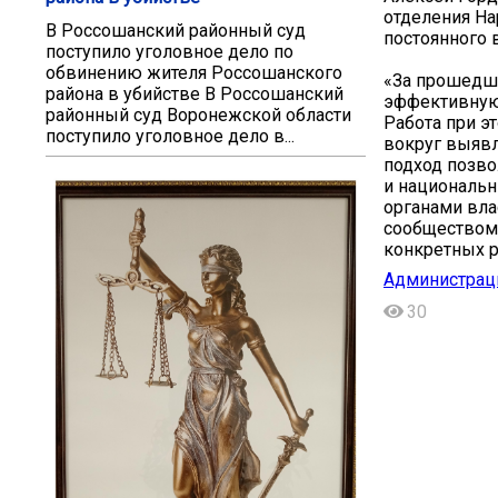
отделения На
В Россошанский районный суд
постоянного 
поступило уголовное дело по
обвинению жителя Россошанского
«За прошедш
района в убийстве В Россошанский
эффективную 
районный суд Воронежской области
Работа при э
поступило уголовное дело в...
вокруг выявл
подход позв
и национальн
органами вла
сообществом,
конкретных р
Администрац
30