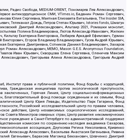
.Реалии, Радио Свобода, MEDIUM-ORIENT, Пономарев Лев Александрович,
ервое антикоррупционное СМИ, VTimes.io, Баданин Роман Сергеевич,
ова Юлия Сергеевна, Маетная Елизавета Витальевна, The Insider SIA,
ич, Телеканал Дождь, Петров Степан Юрьевич, Istories fonds, Шмагун
иковский Дмитрий Александрович, Альтаир 2021, Ромашки монолит,
, Костылева Полина Владимировна, Лютов Александр Иванович, Жилкин
, Кильтау Екатерина Викторовна, Любарев Аркадий Ефимович, Гурман
й Викторович, Егоров Владимир Владимирович, Гусев Андрей Юрьевич,
ская Екатерина Дмитриевна, Сотников Даниил Владимирович, Захаров
ерл Роман Александрович, МЕМО, Mason G.E.S. Anonymous Foundation,
, Павлов Иван Юрьевич, Скворцова Елена Сергеевна, Оленичев Максим
 Александрович, Григорьева Алина Александровна, Григорьев Андрей
б, Институт права и публичной политики, Фонд борьбы с коррупцией,
ива, Гражданская инициатива против экологической преступности,
рав заключенных, Горячая Линия, Центр социально-информационных
дан, Благотворительный фонд помощи осужденным и их семьям, Фонд
 Аналитический Центр Юрия Левады, Издательство Парк Гагарина, Фонд
гласности, Российский исследовательский центр по правам человека,
ское действие, Центр независимых социологических исследований,
в Совета Министров северных стран, Центр развития некоммерческих
стное учреждение в Санкт-Петербурге по административной поддержке
Общественная комиссия по сохранению наследия академика Сахарова,
нтимонопольная ассоциация, Дзугкоева Регина Николаевна, Кривенко
кий Александр Алексеевич, Васильева Анастасия Евгеньевна, Ривина
италий Евгеньевич, Барахоев Магомед Бекханович, Шевченко Дмитрий