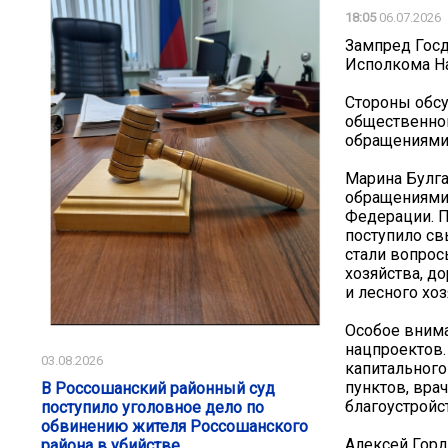
18:05
06.07.2026
Зампред Госд
Исполкома На
Стороны обсу
общественног
обращениями 
Марина Булга
обращениями
Федерации. П
поступило с
стали вопрос
хозяйства, д
и лесного хо
Особое внима
нацпроектов.
03.08.2026
капитальног
пунктов, вра
В Россошанский районный суд
благоустройс
поступило уголовное дело по
обвинению жителя Россошанского
Алексей Горд
района в убийстве