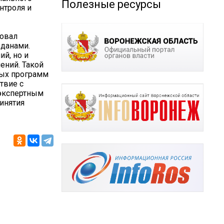
Полезные ресурсы
нтроля и
ровал
жданами.
ий, но и
ений. Такой
ных программ
твие с
 экспертным
инятия