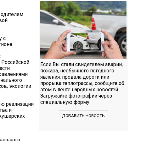
водителем
вой.
у с
гионе.
с
 Российской
Если Вы стали свидетелем аварии,
асти
пожара, необычного погодного
правлениями
явления, провала дороги или
унального
прорыва теплотрассы, сообщите об
ов, экологии
этом в ленте народных новостей.
Загружайте фотографии через
специальную форму.
лю реализации
тва и
акушерских
ДОБАВИТЬ НОВОСТЬ
нального