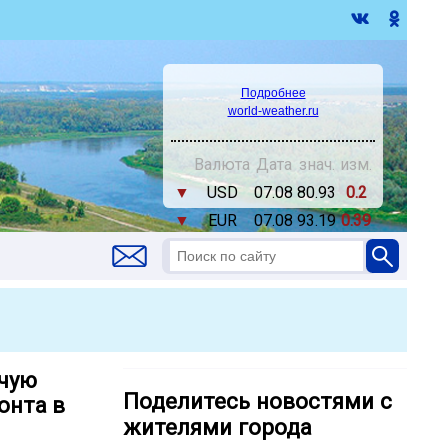
Подробнее
world-weather.ru
Валюта
Дата
знач.
изм.
▼
USD
07.08
80.93
0.2
▼
EUR
07.08
93.19
0.39
очую
Поделитесь новостями с
онта в
жителями города