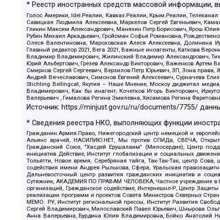
* Реестр иностранных средств массовой информации, 
Голос Америки, Idel.Реалии, Кавказ.Реалии, Крым.Реалии, Телеканал
Савицкая Людмила Алексеевна, Маркелов Сергей Евгеньевич, Камал
Гликин Максим Александрович, Маняхин Петр Борисович, Ярош Юлия П
Рубин Михаил Аркадьевич, Гройсман Софья Романовна, Рождественски
Олеся Валентиновна, Мароховская Алеся Алексеевна, Долинина И
Главный редактор 2021, Вега 2021, Важные иноагенты, Каткова Вер
Владимир Владимирович, Жилинский Владимир Александрович, Тихон
Юрий Альбертович, Грезев Александр Викторович, Важенков Артем В
Смирнов Сергей Сергеевич, Верзилов Петр Юрьевич, ЗП, Зона прав
Андрей Вячеславович, Симонов Евгений Алексеевич, Сурначева Елиз
Stichting Bellingcat, Якутия – Наше Мнение, Москоу диджитал мед
Владимирович, Как бы инагент, Кочетков Игорь Викторович, Иркут
Валерьевич , Гималова Регина Эмилевна, Хисамова Регина Фаритовн
Источник:
https://minjust.gov.ru/ru/documents/7755/
данны
* Сведения реестра НКО, выполняющих функции иностра
Гражданин.Армия.Право, Нижегородский центр немецкой и европейск
Альянс врачей, НАСИЛИЮ.НЕТ, Мы против СПИДа, СВЕЧА, Открытый
Гражданский Союз, "Хасдей Ерушалаим" (Милосердие), Центр под
инициатив Действие, Институт глобализации и социальных движен
Тольятти, Новое время, Серебряная тайга, Так-Так-Так, центр Сова
содействия имени Андрея Рылькова, Сфера, Уральская правозащитна
Дальневосточный центр развития гражданских инициатив и социа
Сутяжник, АКАДЕМИЯ ПО ПРАВАМ ЧЕЛОВЕКА, Частное учреждение в Ка
организаций, Гражданское содействие, Интернешнл-Р, Центр Защиты
реализации программ и проектов Совета Министров Северных Стран
МЕМО. РУ, Институт региональной прессы, Институт Развития Своб
Сергей Владимирович, Милославский Павел Юрьевич, Шнырова Ольга
Анна Валерьевна, Бурдина Юлия Владимировна, Бойко Анатолий Ник