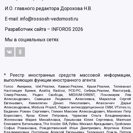
И.О. главного редактора Дорохова Н.В.
E-mail: info@rossosh-vedomosti.ru
Разработчик сайта –
INFOROS
2026
Мы в социальных сетях:
* Реестр иностранных средств массовой информации,
выполняющих функции иностранного агента:
Голос Америки, Idel.Реалии, Кавказ.Реалии, Крым.Реалии, Телеканал
Настоящее Время, Azatliq Radiosi, PCE/PC, Сибирь.Реалии, Фактограф,
Север.Реалии, Радио Свобода, MEDIUM-ORIENT, Пономарев Лев
Александрович, Савицкая Людмила Алексеевна, Маркелов Сергей
Евгеньевич, Камалягин Денис Николаевич, Апахончич Дарья
Александровна, Medusa Project, Первое антикоррупционное СМИ, VTimes.io,
Баданин Роман Сергеевич, Гликин Максим Александрович, Маняхин Петр
Борисович, Ярош Юлия Петровна, Чуракова Ольга Владимировна,
Железнова Мария Михайловна, Лукьянова Юлия Сергеевна, Маетная
Елизавета Витальевна, The Insider SIA, Рубин Михаил Аркадьевич, Гройсман
Софья Романовна, Рождественский Илья Дмитриевич, Апухтина Юлия
Владимировна, Постернак Алексей Евгеньевич, Телеканал Дождь, Петров