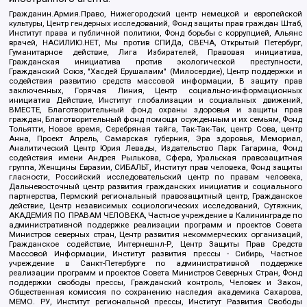
Гражданин.Армия.Право, Нижегородский центр немецкой и европейской
культуры, Центр гендерных исследований, Фонд защиты прав граждан Штаб,
Институт права и публичной политики, Фонд борьбы с коррупцией, Альянс
врачей, НАСИЛИЮ.НЕТ, Мы против СПИДа, СВЕЧА, Открытый Петербург,
Гуманитарное действие, Лига Избирателей, Правовая инициатива,
Гражданская инициатива против экологической преступности,
Гражданский Союз, "Хасдей Ерушалаим" (Милосердие), Центр поддержки и
содействия развитию средств массовой информации, В защиту прав
заключенных, Горячая Линия, Центр социально-информационных
инициатив Действие, Институт глобализации и социальных движений,
ВМЕСТЕ, Благотворительный фонд охраны здоровья и защиты прав
граждан, Благотворительный фонд помощи осужденным и их семьям, Фонд
Тольятти, Новое время, Серебряная тайга, Так-Так-Так, центр Сова, центр
Анна, Проект Апрель, Самарская губерния, Эра здоровья, Мемориал,
Аналитический Центр Юрия Левады, Издательство Парк Гагарина, Фонд
содействия имени Андрея Рылькова, Сфера, Уральская правозащитная
группа, Женщины Евразии, СИБАЛЬТ, Институт прав человека, Фонд защиты
гласности, Российский исследовательский центр по правам человека,
Дальневосточный центр развития гражданских инициатив и социального
партнерства, Пермский региональный правозащитный центр, Гражданское
действие, Центр независимых социологических исследований, Сутяжник,
АКАДЕМИЯ ПО ПРАВАМ ЧЕЛОВЕКА, Частное учреждение в Калининграде по
административной поддержке реализации программ и проектов Совета
Министров северных стран, Центр развития некоммерческих организаций,
Гражданское содействие, Интернешнл-Р, Центр Защиты Прав Средств
Массовой Информации, Институт развития прессы - Сибирь, Частное
учреждение в Санкт-Петербурге по административной поддержке
реализации программ и проектов Совета Министров Северных Стран, Фонд
поддержки свободы прессы, Гражданский контроль, Человек и Закон,
Общественная комиссия по сохранению наследия академика Сахарова,
МЕМО. РУ, Институт региональной прессы, Институт Развития Свободы