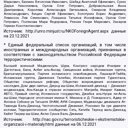
Маркович, Бахмин Вячеслав Иванович, Шабад Анатолий Ефимович, Сухих
Дарья Николаевна, Орлов Олег Петрович, Добровольская Анна
Дмитриевна, Королева Александра Евгеньевна, Смирнов Владимир
Александрович, Вицин Сергей Ефимович, Золотухин Борис Андреевич,
Левинсон Лев Семенович, Локшина Татьяна Иосифовна, Орлов Олег
Петрович, Полякова Мара Федоровна, Резник Генри Маркович, Захаров
Герман Константинович
Источник:
http://unro.minjust.ru/NKOForeignAgent.aspx
данные
на
23.12.2021
* Единый федеральный список организаций, в том числе
иностранных и международных организаций, признанных в
соответствии с законодательством Российской Федерации
террористическими:
Высший военный Маджлисуль Шура, Конгресс народов Ичкерии и
Дагестана, База, Асбат аль-Ансар, Священная война, Исламская группа,
Братья-мусульмане, Партия исламского освобождения, Лашкар-И-Тайба,
Исламская группа, Движение Талибан, Исламская партия Туркестана,
Общество социальных реформ, Общество возрождения исламского
наследия, Дом двух святых, Джунд аш-Шам, Исламский джихад – Джамаат
моджахедов, Аль-Каида в странах исламского Магриба, Имарат Кавказ,
АБТО, Правый сектор, Исламское государство, Джабха аль-Нусра ли-Ахль
аш-Шам, Народное ополчение имени К. Минина и Д. Пожарского, Аджр от
Аллаха Субхану уа Тагьаля SHAM, АУМ Синрике, Муджахеды джамаата Ат-
Тавхида Валь-Джихад, Чистопольский Джамаат, Рохнамо ба суи давлати
исломи, Террористическое сообщество Сеть, Катиба Таухид валь-Джихад,
Хайят Тахрир аш-Шам, Ахлю Сунна Валь Джамаа
Источник:
http://nac.gov.ru/terroristicheskie-i-ekstremistskie-
organizacii-i-materialy.html
данные на
06.12.2021