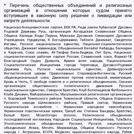
* Перечень общественных объединений и религиозных
организаций в отношении которых судом принято
вступившее в законную силу решение о ликвидации или
запрете деятельности:
Национал-большевистская партия, ВЕК РА, Рада земли Кубанской Духовно
Родовой Державы Русь, организация Асгардская Славянская Община,
Община Капища Веды Перуна, Мужская Духовная Семинария Духовное
Учреждение, Нурджулар, К Богодержавию, Таблиги Джамаат, Свидетели
Иеговы, Русское национальное единство, Национал-социалистическое
общество, Джамаат мувахидов, Объединенный Вилайат Кабарды, Балкарии
и Карачая, Союз славян, Ат-Такфир Валь-Хиджра, Пит Буль, Национал-
социалистическая рабочая партия России, Славянский союз, Формат-18,
Благородный Орден Дьявола, Армия воли народа, Национальная
Социалистическая Инициатива города Череповца, Духовно-Родовая
Держава Русь, Русское национальное единство, Древнерусской
Инглистической церкви Православных Староверов-Инглингов, Русский
общенациональный союз, Движение против нелегальной иммиграции,
Кровь и Честь, О свободе совести и о религиозных объединениях, Омская
организация общественного политического движения Русское
национальное единство, Северное Братство, Клуб Болельщиков Футбольного
Клуба Динамо, Файзрахманисты, Мусульманская религиозная организация
п. Боровский Тюменского района Тюменской области, Община Коренного
Русского народа Щелковского района, Правый сектор, Украинская
национальная ассамблея – Украинская народная самооборона,
Украинская повстанческая армия, Тризуб им. Степана Бандеры, Братство,
Белый Крест, Misanthropic division, Религиозное объединение
последователей инглиизма, Народная Социальная Инициатива, TulaSkins,
Этнополитическое объединение Русские, Русское национальное
объединение Атака, Мечеть Мирмамеда, Община Коренного Русского
народа г. Астрахани, ВОЛЯ, Меджлис крымскотатарского народа, Рубеж