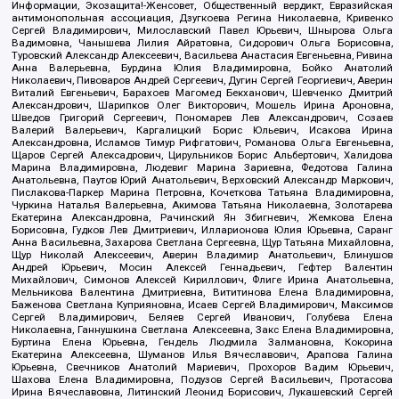
Информации, Экозащита!-Женсовет, Общественный вердикт, Евразийская
антимонопольная ассоциация, Дзугкоева Регина Николаевна, Кривенко
Сергей Владимирович, Милославский Павел Юрьевич, Шнырова Ольга
Вадимовна, Чанышева Лилия Айратовна, Сидорович Ольга Борисовна,
Туровский Александр Алексеевич, Васильева Анастасия Евгеньевна, Ривина
Анна Валерьевна, Бурдина Юлия Владимировна, Бойко Анатолий
Николаевич, Пивоваров Андрей Сергеевич, Дугин Сергей Георгиевич, Аверин
Виталий Евгеньевич, Барахоев Магомед Бекханович, Шевченко Дмитрий
Александрович, Шарипков Олег Викторович, Мошель Ирина Ароновна,
Шведов Григорий Сергеевич, Пономарев Лев Александрович, Созаев
Валерий Валерьевич, Каргалицкий Борис Юльевич, Исакова Ирина
Александровна, Исламов Тимур Рифгатович, Романова Ольга Евгеньевна,
Щаров Сергей Алексадрович, Цирульников Борис Альбертович, Халидова
Марина Владимировна, Людевиг Марина Зариевна, Федотова Галина
Анатольевна, Паутов Юрий Анатольевич, Верховский Александр Маркович,
Пислакова-Паркер Марина Петровна, Кочеткова Татьяна Владимировна,
Чуркина Наталья Валерьевна, Акимова Татьяна Николаевна, Золотарева
Екатерина Александровна, Рачинский Ян Збигневич, Жемкова Елена
Борисовна, Гудков Лев Дмитриевич, Илларионова Юлия Юрьевна, Саранг
Анна Васильевна, Захарова Светлана Сергеевна, Щур Татьяна Михайловна,
Щур Николай Алексеевич, Аверин Владимир Анатольевич, Блинушов
Андрей Юрьевич, Мосин Алексей Геннадьевич, Гефтер Валентин
Михайлович, Симонов Алексей Кириллович, Флиге Ирина Анатольевна,
Мельникова Валентина Дмитриевна, Вититинова Елена Владимировна,
Баженова Светлана Куприяновна, Исаев Сергей Владимирович, Максимов
Сергей Владимирович, Беляев Сергей Иванович, Голубева Елена
Николаевна, Ганнушкина Светлана Алексеевна, Закс Елена Владимировна,
Буртина Елена Юрьевна, Гендель Людмила Залмановна, Кокорина
Екатерина Алексеевна, Шуманов Илья Вячеславович, Арапова Галина
Юрьевна, Свечников Анатолий Мариевич, Прохоров Вадим Юрьевич,
Шахова Елена Владимировна, Подузов Сергей Васильевич, Протасова
Ирина Вячеславовна, Литинский Леонид Борисович, Лукашевский Сергей