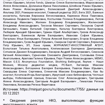
Степан Юрьевич, Istories fonds, Шмагун Олеся Валентиновна, Мароховская
Алеся Алексеевна, Долинина Ирина Николаевна, Шлейнов Роман Юрьевич,
Анин Роман Александрович, Великовский Дмитрий Александрович,
Альтаир 2021, Ромашки монолит, Главный редактор 2021, Вега 2021, Важные
иноагенты, Каткова Вероника Вячеславовна, Карезина Инна Павловна,
Кузьмина Людмила Гавриловна, Костылева Полина Владимировна, Лютов
Александр Иванович, Жилкин Владимир Владимирович, Жилинский
Владимир Александрович, Тихонов Михаил Сергеевич, Пискунов Сергей
Евгеньевич, Ковин Виталий Сергеевич, Кильтау Екатерина Викторовна,
Любарев Аркадий Ефимович, Гурман Юрий Альбертович, Грезев Александр
Викторович, Важенков Артем Валерьевич, Иванова София Юрьевна,
Пигалкин Илья Валерьевич, Петров Алексей Викторович, Егоров Владимир
Владимирович, Гусев Андрей Юрьевич, Смирнов Сергей Сергеевич, Верзилов
Петр Юрьевич, ЗП, Зона права, ЖУРНАЛИСТ-ИНОСТРАННЫЙ АГЕНТ,
Вольтская Татьяна Анатольевна, Клепиковская Екатерина Дмитриевна,
Сотников Даниил Владимирович, Захаров Андрей Вячеславович, Симонов
Евгений Алексеевич, Сурначева Елизавета Дмитриевна, Соловьева Елена
Анатольевна, Арапова Галина Юрьевна, Перл Роман Александрович, МЕМО,
Mason G.E.S. Anonymous Foundation, Stichting Bellingcat, Якутия – Наше
Мнение, Москоу диджитал медиа, РС-Балт, Заговора Максим
Александрович, Ветошкина Валерия Валерьевна, Павлов Иван Юрьевич,
Скворцова Елена Сергеевна, Оленичев Максим Владимирович, Как бы
инагент, Кочетков Игорь Викторович, Иркутский союз библиофилов, Честные
выборы, Нобелевский призыв, Еланчик Олег Александрович, Григорьева
Алина Александровна, Григорьев Андрей Валерьевич , Гималова Регина
Эмилевна, Хисамова Регина Фаритовна
Источник:
https://minjust.gov.ru/ru/documents/7755/
данные на
03.12.2021
* Сведения реестра НКО, выполняющих функции
иностранного агента: