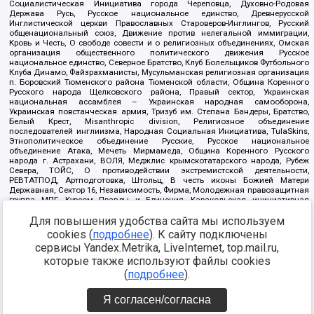
Социалистическая Инициатива города Череповца, Духовно-Родовая
Держава Русь, Русское национальное единство, Древнерусской
Инглистической церкви Православных Староверов-Инглингов, Русский
общенациональный союз, Движение против нелегальной иммиграции,
Кровь и Честь, О свободе совести и о религиозных объединениях, Омская
организация общественного политического движения Русское
национальное единство, Северное Братство, Клуб Болельщиков Футбольного
Клуба Динамо, Файзрахманисты, Мусульманская религиозная организация
п. Боровский Тюменского района Тюменской области, Община Коренного
Русского народа Щелковского района, Правый сектор, Украинская
национальная ассамблея – Украинская народная самооборона,
Украинская повстанческая армия, Тризуб им. Степана Бандеры, Братство,
Белый Крест, Misanthropic division, Религиозное объединение
последователей инглиизма, Народная Социальная Инициатива, TulaSkins,
Этнополитическое объединение Русские, Русское национальное
объединение Атака, Мечеть Мирмамеда, Община Коренного Русского
народа г. Астрахани, ВОЛЯ, Меджлис крымскотатарского народа, Рубеж
Севера, ТОЙС, О противодействии экстремистской деятельности,
РЕВТАТПОД, Артподготовка, Штольц, В честь иконы Божией Матери
Державная, Сектор 16, Независимость, Фирма, Молодежная правозащитная
группа МПГ, Курсом Правды и Единения, Каракольская инициативная
группа, Автоград Крю, Союз Славянских Сил Руси, Алля-Аят,
Благотворительный пансионат Ак Умут, Русская республика Русь,
Для повышения удобства сайта мы используем
Арестантское уголовное единство, Башкорт, Нация и свобода, W.H.С., Фалунь
cookies (
подробнее
). К сайту подключены
Дафа, Иртыш Ultras, Русский Патриотический клуб-Новокузнецк/РПК,
сервисы Yandex.Metrika, LiveInternet, top.mail.ru,
Сибирский державный союз, Фонд борьбы с коррупцией, Фонд защиты прав
граждан, Штабы Навального, Совет граждан СССР Прикубанского округа г.
которые также используют файлы cookies
Краснодара
(
подробнее
).
Источник:
https://minjust.gov.ru/ru/documents/7822/
данные на
08.12.2021
Я согласен/согласна