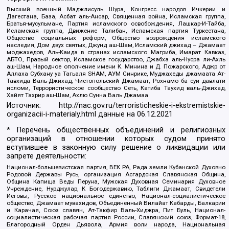
Высший военный Маджлисуль Шура, Конгресс народов Ичкерии и
Дагестана, База, Асбат аль-Ансар, Священная война, Исламская группа,
Братья-мусульмане, Партия исламского освобождения, Лашкар-И-Тайба,
Исламская группа, Движение Талибан, Исламская партия Туркестана,
Общество социальных реформ, Общество возрождения исламского
наследия, Дом двух святых, Джунд аш-Шам, Исламский джихад – Джамаат
моджахедов, Аль-Каида в странах исламского Магриба, Имарат Кавказ,
АБТО, Правый сектор, Исламское государство, Джабха аль-Нусра ли-Ахль
аш-Шам, Народное ополчение имени К. Минина и Д. Пожарского, Аджр от
Аллаха Субхану уа Тагьаля SHAM, АУМ Синрике, Муджахеды джамаата Ат-
Тавхида Валь-Джихад, Чистопольский Джамаат, Рохнамо ба суи давлати
исломи, Террористическое сообщество Сеть, Катиба Таухид валь-Джихад,
Хайят Тахрир аш-Шам, Ахлю Сунна Валь Джамаа
Источник:
http://nac.gov.ru/terroristicheskie-i-ekstremistskie-
organizacii-i-materialy.html
данные на
06.12.2021
* Перечень общественных объединений и религиозных
организаций в отношении которых судом принято
вступившее в законную силу решение о ликвидации или
запрете деятельности:
Национал-большевистская партия, ВЕК РА, Рада земли Кубанской Духовно
Родовой Державы Русь, организация Асгардская Славянская Община,
Община Капища Веды Перуна, Мужская Духовная Семинария Духовное
Учреждение, Нурджулар, К Богодержавию, Таблиги Джамаат, Свидетели
Иеговы, Русское национальное единство, Национал-социалистическое
общество, Джамаат мувахидов, Объединенный Вилайат Кабарды, Балкарии
и Карачая, Союз славян, Ат-Такфир Валь-Хиджра, Пит Буль, Национал-
социалистическая рабочая партия России, Славянский союз, Формат-18,
Благородный Орден Дьявола, Армия воли народа, Национальная