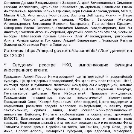
Сотников Даниил Владимирович, Захаров Андрей Вячеславович, Симонов
Евгений Алексеевич, Сурначева Елизавета Дмитриевна, Соловьева Елена
Анатольевна, Арапова Галина Юрьевна, Перл Роман Александрович, МЕМО,
Mason G.E.S. Anonymous Foundation, Stichting Bellingcat, Якутия – Наше
Мнение, Москоу диджитал медиа, РС-Балт, Заговора Максим
Александрович, Ветошкина Валерия Валерьевна, Павлов Иван Юрьевич,
Скворцова Елена Сергеевна, Оленичев Максим Владимирович, Как бы
инагент, Кочетков Игорь Викторович, Иркутский союз библиофилов, Честные
выборы, Нобелевский призыв, Еланчик Олег Александрович, Григорьева
Алина Александровна, Григорьев Андрей Валерьевич , Гималова Регина
Эмилевна, Хисамова Регина Фаритовна
Источник:
https://minjust.gov.ru/ru/documents/7755/
данные на
03.12.2021
* Сведения реестра НКО, выполняющих функции
иностранного агента:
Гражданин.Армия.Право, Нижегородский центр немецкой и европейской
культуры, Центр гендерных исследований, Фонд защиты прав граждан Штаб,
Институт права и публичной политики, Фонд борьбы с коррупцией, Альянс
врачей, НАСИЛИЮ.НЕТ, Мы против СПИДа, СВЕЧА, Открытый Петербург,
Гуманитарное действие, Лига Избирателей, Правовая инициатива,
Гражданская инициатива против экологической преступности,
Гражданский Союз, "Хасдей Ерушалаим" (Милосердие), Центр поддержки и
содействия развитию средств массовой информации, В защиту прав
заключенных, Горячая Линия, Центр социально-информационных
инициатив Действие, Институт глобализации и социальных движений,
ВМЕСТЕ, Благотворительный фонд охраны здоровья и защиты прав
граждан, Благотворительный фонд помощи осужденным и их семьям, Фонд
Тольятти, Новое время, Серебряная тайга, Так-Так-Так, центр Сова, центр
Анна, Проект Апрель, Самарская губерния, Эра здоровья, Мемориал,