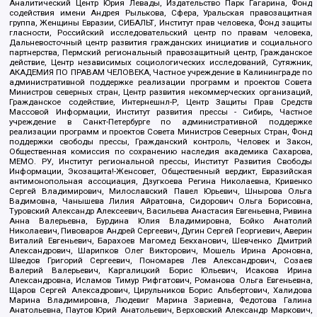
Аналитический Центр Юрия Левады, Издательство Парк Гагарина, Фонд
содействия имени Андрея Рылькова, Сфера, Уральская правозащитная
группа, Женщины Евразии, СИБАЛЬТ, Институт прав человека, Фонд защиты
гласности, Российский исследовательский центр по правам человека,
Дальневосточный центр развития гражданских инициатив и социального
партнерства, Пермский региональный правозащитный центр, Гражданское
действие, Центр независимых социологических исследований, Сутяжник,
АКАДЕМИЯ ПО ПРАВАМ ЧЕЛОВЕКА, Частное учреждение в Калининграде по
административной поддержке реализации программ и проектов Совета
Министров северных стран, Центр развития некоммерческих организаций,
Гражданское содействие, Интернешнл-Р, Центр Защиты Прав Средств
Массовой Информации, Институт развития прессы - Сибирь, Частное
учреждение в Санкт-Петербурге по административной поддержке
реализации программ и проектов Совета Министров Северных Стран, Фонд
поддержки свободы прессы, Гражданский контроль, Человек и Закон,
Общественная комиссия по сохранению наследия академика Сахарова,
МЕМО. РУ, Институт региональной прессы, Институт Развития Свободы
Информации, Экозащита!-Женсовет, Общественный вердикт, Евразийская
антимонопольная ассоциация, Дзугкоева Регина Николаевна, Кривенко
Сергей Владимирович, Милославский Павел Юрьевич, Шнырова Ольга
Вадимовна, Чанышева Лилия Айратовна, Сидорович Ольга Борисовна,
Туровский Александр Алексеевич, Васильева Анастасия Евгеньевна, Ривина
Анна Валерьевна, Бурдина Юлия Владимировна, Бойко Анатолий
Николаевич, Пивоваров Андрей Сергеевич, Дугин Сергей Георгиевич, Аверин
Виталий Евгеньевич, Барахоев Магомед Бекханович, Шевченко Дмитрий
Александрович, Шарипков Олег Викторович, Мошель Ирина Ароновна,
Шведов Григорий Сергеевич, Пономарев Лев Александрович, Созаев
Валерий Валерьевич, Каргалицкий Борис Юльевич, Исакова Ирина
Александровна, Исламов Тимур Рифгатович, Романова Ольга Евгеньевна,
Щаров Сергей Алексадрович, Цирульников Борис Альбертович, Халидова
Марина Владимировна, Людевиг Марина Зариевна, Федотова Галина
Анатольевна, Паутов Юрий Анатольевич, Верховский Александр Маркович,