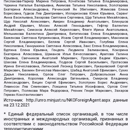
Пислакова-Паркер Марина Петровна, Кочеткова Татьяна Владимировна,
Чуркина Наталья Валерьевна, Акимова Татьяна Николаевна, Золотарева
Екатерина Александровна, Рачинский Ян Збигневич, Жемкова Елена
Борисовна, Гудков Лев Дмитриевич, Илларионова Юлия Юрьевна, Саранг
Анна Васильевна, Захарова Светлана Сергеевна, Щур Татьяна Михайловна,
Щур Николай Алексеевич, Аверин Владимир Анатольевич, Блинушов
Андрей Юрьевич, Мосин Алексей Геннадьевич, Гефтер Валентин
Михайлович, Симонов Алексей Кириллович, Флиге Ирина Анатольевна,
Мельникова Валентина Дмитриевна, Вититинова Елена Владимировна,
Баженова Светлана Куприяновна, Исаев Сергей Владимирович, Максимов
Сергей Владимирович, Беляев Сергей Иванович, Голубева Елена
Николаевна, Ганнушкина Светлана Алексеевна, Закс Елена Владимировна,
Буртина Елена Юрьевна, Гендель Людмила Залмановна, Кокорина
Екатерина Алексеевна, Шуманов Илья Вячеславович, Арапова Галина
Юрьевна, Свечников Анатолий Мариевич, Прохоров Вадим Юрьевич,
Шахова Елена Владимировна, Подузов Сергей Васильевич, Протасова
Ирина Вячеславовна, Литинский Леонид Борисович, Лукашевский Сергей
Маркович, Бахмин Вячеслав Иванович, Шабад Анатолий Ефимович, Сухих
Дарья Николаевна, Орлов Олег Петрович, Добровольская Анна
Дмитриевна, Королева Александра Евгеньевна, Смирнов Владимир
Александрович, Вицин Сергей Ефимович, Золотухин Борис Андреевич,
Левинсон Лев Семенович, Локшина Татьяна Иосифовна, Орлов Олег
Петрович, Полякова Мара Федоровна, Резник Генри Маркович, Захаров
Герман Константинович
Источник:
http://unro.minjust.ru/NKOForeignAgent.aspx
данные
на
23.12.2021
* Единый федеральный список организаций, в том числе
иностранных и международных организаций, признанных в
соответствии с законодательством Российской Федерации
террористическими: