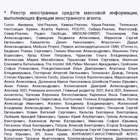
* Реестр иностранных средств массовой информации,
выполняющих функции иностранного агента:
Голос Америки, Idel.Реалии, Кавказ.Реалии, Крым.Реалии, Телеканал
Настоящее Время, Azatliq Radiosi, PCE/PC, Сибирь.Реалии, Фактограф,
Север.Реалии, Радио Свобода, MEDIUM-ORIENT, Пономарев Лев
Александрович, Савицкая Людмила Алексеевна, Маркелов Сергей
Евгеньевич, Камалягин Денис Николаевич, Апахончич Дарья
Александровна, Medusa Project, Первое антикоррупционное СМИ, VTimes.io,
Баданин Роман Сергеевич, Гликин Максим Александрович, Маняхин Петр
Борисович, Ярош Юлия Петровна, Чуракова Ольга Владимировна,
Железнова Мария Михайловна, Лукьянова Юлия Сергеевна, Маетная
Елизавета Витальевна, The Insider SIA, Рубин Михаил Аркадьевич, Гройсман
Софья Романовна, Рождественский Илья Дмитриевич, Апухтина Юлия
Владимировна, Постернак Алексей Евгеньевич, Телеканал Дождь, Петров
Степан Юрьевич, Istories fonds, Шмагун Олеся Валентиновна, Мароховская
Алеся Алексеевна, Долинина Ирина Николаевна, Шлейнов Роман Юрьевич,
Анин Роман Александрович, Великовский Дмитрий Александрович,
Альтаир 2021, Ромашки монолит, Главный редактор 2021, Вега 2021, Важные
иноагенты, Каткова Вероника Вячеславовна, Карезина Инна Павловна,
Кузьмина Людмила Гавриловна, Костылева Полина Владимировна, Лютов
Александр Иванович, Жилкин Владимир Владимирович, Жилинский
Владимир Александрович, Тихонов Михаил Сергеевич, Пискунов Сергей
Евгеньевич, Ковин Виталий Сергеевич, Кильтау Екатерина Викторовна,
Любарев Аркадий Ефимович, Гурман Юрий Альбертович, Грезев Александр
Викторович, Важенков Артем Валерьевич, Иванова София Юрьевна,
Пигалкин Илья Валерьевич, Петров Алексей Викторович, Егоров Владимир
Владимирович, Гусев Андрей Юрьевич, Смирнов Сергей Сергеевич, Верзилов
Петр Юрьевич, ЗП, Зона права, ЖУРНАЛИСТ-ИНОСТРАННЫЙ АГЕНТ,
Вольтская Татьяна Анатольевна, Клепиковская Екатерина Дмитриевна,