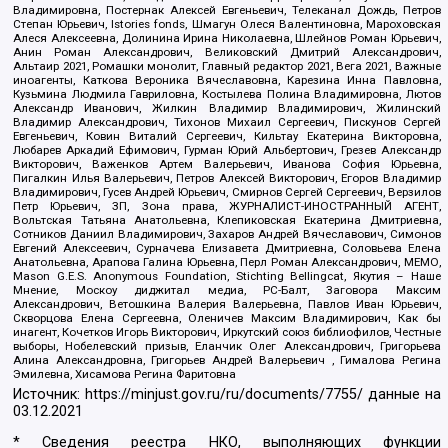
Владимировна, Постернак Алексей Евгеньевич, Телеканал Дождь, Петров
Степан Юрьевич, Istories fonds, Шмагун Олеся Валентиновна, Мароховская
Алеся Алексеевна, Долинина Ирина Николаевна, Шлейнов Роман Юрьевич,
Анин Роман Александрович, Великовский Дмитрий Александрович,
Альтаир 2021, Ромашки монолит, Главный редактор 2021, Вега 2021, Важные
иноагенты, Каткова Вероника Вячеславовна, Карезина Инна Павловна,
Кузьмина Людмила Гавриловна, Костылева Полина Владимировна, Лютов
Александр Иванович, Жилкин Владимир Владимирович, Жилинский
Владимир Александрович, Тихонов Михаил Сергеевич, Пискунов Сергей
Евгеньевич, Ковин Виталий Сергеевич, Кильтау Екатерина Викторовна,
Любарев Аркадий Ефимович, Гурман Юрий Альбертович, Грезев Александр
Викторович, Важенков Артем Валерьевич, Иванова София Юрьевна,
Пигалкин Илья Валерьевич, Петров Алексей Викторович, Егоров Владимир
Владимирович, Гусев Андрей Юрьевич, Смирнов Сергей Сергеевич, Верзилов
Петр Юрьевич, ЗП, Зона права, ЖУРНАЛИСТ-ИНОСТРАННЫЙ АГЕНТ,
Вольтская Татьяна Анатольевна, Клепиковская Екатерина Дмитриевна,
Сотников Даниил Владимирович, Захаров Андрей Вячеславович, Симонов
Евгений Алексеевич, Сурначева Елизавета Дмитриевна, Соловьева Елена
Анатольевна, Арапова Галина Юрьевна, Перл Роман Александрович, МЕМО,
Mason G.E.S. Anonymous Foundation, Stichting Bellingcat, Якутия – Наше
Мнение, Москоу диджитал медиа, РС-Балт, Заговора Максим
Александрович, Ветошкина Валерия Валерьевна, Павлов Иван Юрьевич,
Скворцова Елена Сергеевна, Оленичев Максим Владимирович, Как бы
инагент, Кочетков Игорь Викторович, Иркутский союз библиофилов, Честные
выборы, Нобелевский призыв, Еланчик Олег Александрович, Григорьева
Алина Александровна, Григорьев Андрей Валерьевич , Гималова Регина
Эмилевна, Хисамова Регина Фаритовна
Источник:
https://minjust.gov.ru/ru/documents/7755/
данные на
03.12.2021
* Сведения реестра НКО, выполняющих функции