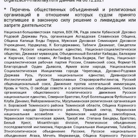
organizacii-i-materialy.html
данные на
06.12.2021
* Перечень общественных объединений и религиозных
организаций в отношении которых судом принято
вступившее в законную силу решение о ликвидации или
запрете деятельности:
Национал-большевистская партия, ВЕК РА, Рада земли Кубанской Духовно
Родовой Державы Русь, организация Асгардская Славянская Община,
Община Капища Веды Перуна, Мужская Духовная Семинария Духовное
Учреждение, Нурджулар, К Богодержавию, Таблиги Джамаат, Свидетели
Иеговы, Русское национальное единство, Национал-социалистическое
общество, Джамаат мувахидов, Объединенный Вилайат Кабарды, Балкарии
и Карачая, Союз славян, Ат-Такфир Валь-Хиджра, Пит Буль, Национал-
социалистическая рабочая партия России, Славянский союз, Формат-18,
Благородный Орден Дьявола, Армия воли народа, Национальная
Социалистическая Инициатива города Череповца, Духовно-Родовая
Держава Русь, Русское национальное единство, Древнерусской
Инглистической церкви Православных Староверов-Инглингов, Русский
общенациональный союз, Движение против нелегальной иммиграции,
Кровь и Честь, О свободе совести и о религиозных объединениях, Омская
организация общественного политического движения Русское
национальное единство, Северное Братство, Клуб Болельщиков Футбольного
Клуба Динамо, Файзрахманисты, Мусульманская религиозная организация
п. Боровский Тюменского района Тюменской области, Община Коренного
Русского народа Щелковского района, Правый сектор, Украинская
национальная ассамблея – Украинская народная самооборона,
Украинская повстанческая армия, Тризуб им. Степана Бандеры, Братство,
Белый Крест, Misanthropic division, Религиозное объединение
последователей инглиизма, Народная Социальная Инициатива, TulaSkins,
Этнополитическое объединение Русские, Русское национальное
объединение Атака, Мечеть Мирмамеда, Община Коренного Русского