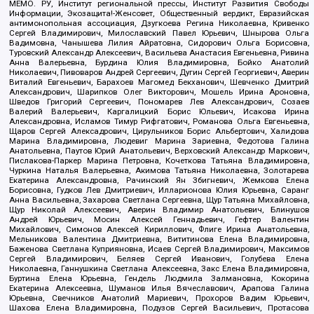
МЕМО. РУ, Институт региональной прессы, Институт Развития Свободы
Информации, Экозащита!-Женсовет, Общественный вердикт, Евразийская
антимонопольная ассоциация, Дзугкоева Регина Николаевна, Кривенко
Сергей Владимирович, Милославский Павел Юрьевич, Шнырова Ольга
Вадимовна, Чанышева Лилия Айратовна, Сидорович Ольга Борисовна,
Туровский Александр Алексеевич, Васильева Анастасия Евгеньевна, Ривина
Анна Валерьевна, Бурдина Юлия Владимировна, Бойко Анатолий
Николаевич, Пивоваров Андрей Сергеевич, Дугин Сергей Георгиевич, Аверин
Виталий Евгеньевич, Барахоев Магомед Бекханович, Шевченко Дмитрий
Александрович, Шарипков Олег Викторович, Мошель Ирина Ароновна,
Шведов Григорий Сергеевич, Пономарев Лев Александрович, Созаев
Валерий Валерьевич, Каргалицкий Борис Юльевич, Исакова Ирина
Александровна, Исламов Тимур Рифгатович, Романова Ольга Евгеньевна,
Щаров Сергей Алексадрович, Цирульников Борис Альбертович, Халидова
Марина Владимировна, Людевиг Марина Зариевна, Федотова Галина
Анатольевна, Паутов Юрий Анатольевич, Верховский Александр Маркович,
Пислакова-Паркер Марина Петровна, Кочеткова Татьяна Владимировна,
Чуркина Наталья Валерьевна, Акимова Татьяна Николаевна, Золотарева
Екатерина Александровна, Рачинский Ян Збигневич, Жемкова Елена
Борисовна, Гудков Лев Дмитриевич, Илларионова Юлия Юрьевна, Саранг
Анна Васильевна, Захарова Светлана Сергеевна, Щур Татьяна Михайловна,
Щур Николай Алексеевич, Аверин Владимир Анатольевич, Блинушов
Андрей Юрьевич, Мосин Алексей Геннадьевич, Гефтер Валентин
Михайлович, Симонов Алексей Кириллович, Флиге Ирина Анатольевна,
Мельникова Валентина Дмитриевна, Вититинова Елена Владимировна,
Баженова Светлана Куприяновна, Исаев Сергей Владимирович, Максимов
Сергей Владимирович, Беляев Сергей Иванович, Голубева Елена
Николаевна, Ганнушкина Светлана Алексеевна, Закс Елена Владимировна,
Буртина Елена Юрьевна, Гендель Людмила Залмановна, Кокорина
Екатерина Алексеевна, Шуманов Илья Вячеславович, Арапова Галина
Юрьевна, Свечников Анатолий Мариевич, Прохоров Вадим Юрьевич,
Шахова Елена Владимировна, Подузов Сергей Васильевич, Протасова