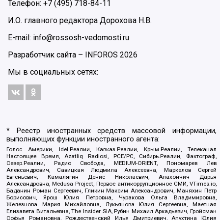
Телефон: +7 (495) 718-84-11
И.О. главного редактора Дорохова Н.В.
E-mail: info@rossosh-vedomosti.ru
Разработчик сайта –
INFOROS
2026
Мы в социальных сетях:
* Реестр иностранных средств массовой информации,
выполняющих функции иностранного агента:
Голос Америки, Idel.Реалии, Кавказ.Реалии, Крым.Реалии, Телеканал
Настоящее Время, Azatliq Radiosi, PCE/PC, Сибирь.Реалии, Фактограф,
Север.Реалии, Радио Свобода, MEDIUM-ORIENT, Пономарев Лев
Александрович, Савицкая Людмила Алексеевна, Маркелов Сергей
Евгеньевич, Камалягин Денис Николаевич, Апахончич Дарья
Александровна, Medusa Project, Первое антикоррупционное СМИ, VTimes.io,
Баданин Роман Сергеевич, Гликин Максим Александрович, Маняхин Петр
Борисович, Ярош Юлия Петровна, Чуракова Ольга Владимировна,
Железнова Мария Михайловна, Лукьянова Юлия Сергеевна, Маетная
Елизавета Витальевна, The Insider SIA, Рубин Михаил Аркадьевич, Гройсман
Софья Романовна, Рождественский Илья Дмитриевич, Апухтина Юлия