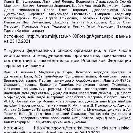
Ирина Вячеславовна, Литинский Леонид Борисович, Лукашевский Сергей
Маркович, Бахмин Вячеслав Иванович, Шабад Анатолий Ефимович, Сухих
Дарья Николаевна, Орлов Олег Петрович, Добровольская Анна
Дмитриевна, Королева Александра Евгеньевна, Смирнов Владимир
Александрович, Вицин Сергей Ефимович, Золотухин Борис Андреевич,
Левинсон Лев Семенович, Локшина Татьяна Иосифовна, Орлов Олег
Петрович, Полякова Мара Федоровна, Резник Генри Маркович, Захаров
Герман Константинович
Источник:
http://unro.minjust.ru/NKOForeignAgent.aspx
данные
на
23.12.2021
* Единый федеральный список организаций, в том числе
иностранных и международных организаций, признанных в
соответствии с законодательством Российской Федерации
террористическими:
Высший военный Маджлисуль Шура, Конгресс народов Ичкерии и
Дагестана, База, Асбат аль-Ансар, Священная война, Исламская группа,
Братья-мусульмане, Партия исламского освобождения, Лашкар-И-Тайба,
Исламская группа, Движение Талибан, Исламская партия Туркестана,
Общество социальных реформ, Общество возрождения исламского
наследия, Дом двух святых, Джунд аш-Шам, Исламский джихад – Джамаат
моджахедов, Аль-Каида в странах исламского Магриба, Имарат Кавказ,
АБТО, Правый сектор, Исламское государство, Джабха аль-Нусра ли-Ахль
аш-Шам, Народное ополчение имени К. Минина и Д. Пожарского, Аджр от
Аллаха Субхану уа Тагьаля SHAM, АУМ Синрике, Муджахеды джамаата Ат-
Тавхида Валь-Джихад, Чистопольский Джамаат, Рохнамо ба суи давлати
исломи, Террористическое сообщество Сеть, Катиба Таухид валь-Джихад,
Хайят Тахрир аш-Шам, Ахлю Сунна Валь Джамаа
Источник:
http://nac.gov.ru/terroristicheskie-i-ekstremistskie-