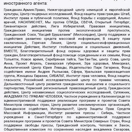
иностранного агента:
Гражданин.Армия.Право, Нижегородский центр немецкой и европейской
культуры, Центр гендерных исследований, Фонд защиты прав граждан Штаб,
Институт права и публичной политики, Фонд борьбы с коррупцией, Альянс
врачей, НАСИЛИЮ.НЕТ, Мы против СПИДа, СВЕЧА, Открытый Петербург,
Гуманитарное действие, Лига Избирателей, Правовая инициатива,
Гражданская инициатива против экологической преступности,
Гражданский Союз, "Хасдей Ерушалаим" (Милосердие), Центр поддержки и
содействия развитию средств массовой информации, В защиту прав
заключенных, Горячая Линия, Центр социально-информационных
инициатив Действие, Институт глобализации и социальных движений,
ВМЕСТЕ, Благотворительный фонд охраны здоровья и защиты прав
граждан, Благотворительный фонд помощи осужденным и их семьям, Фонд
Тольятти, Новое время, Серебряная тайга, Так-Так-Так, центр Сова, центр
Анна, Проект Апрель, Самарская губерния, Эра здоровья, Мемориал,
Аналитический Центр Юрия Левады, Издательство Парк Гагарина, Фонд
содействия имени Андрея Рылькова, Сфера, Уральская правозащитная
группа, Женщины Евразии, СИБАЛЬТ, Институт прав человека, Фонд защиты
гласности, Российский исследовательский центр по правам человека,
Дальневосточный центр развития гражданских инициатив и социального
партнерства, Пермский региональный правозащитный центр, Гражданское
действие, Центр независимых социологических исследований, Сутяжник,
АКАДЕМИЯ ПО ПРАВАМ ЧЕЛОВЕКА, Частное учреждение в Калининграде по
административной поддержке реализации программ и проектов Совета
Министров северных стран, Центр развития некоммерческих организаций,
Гражданское содействие, Интернешнл-Р, Центр Защиты Прав Средств
Массовой Информации, Институт развития прессы - Сибирь, Частное
учреждение в Санкт-Петербурге по административной поддержке
реализации программ и проектов Совета Министров Северных Стран, Фонд
поддержки свободы прессы, Гражданский контроль, Человек и Закон,
Общественная комиссия по сохранению наследия академика Сахарова,